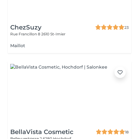
ChezSuzy
23
Rue Francillon 8
2610 St-Imier
Maillot
BellaVista Cosmetic
18
Bellevuestrasse 2
6280 Hochdorf