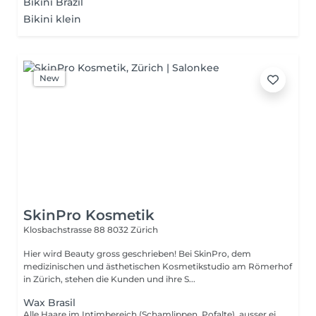
Bikini Brazil
Bikini klein
New
SkinPro Kosmetik
Klosbachstrasse 88
8032 Zürich
Hier wird Beauty gross geschrieben! Bei SkinPro, dem
medizinischen und ästhetischen Kosmetikstudio am Römerhof
in Zürich, stehen die Kunden und ihre S...
Wax Brasil
Alle Haare im Intimbereich (Schamlippen, Pofalte), ausser einem kleinen Streifen oder Dreieck auf dem Schambein.