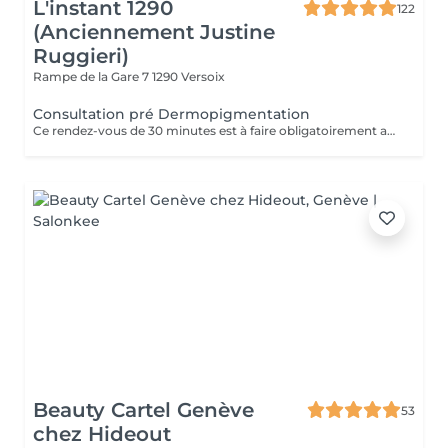
L'instant 1290
122
(Anciennement Justine
Ruggieri)
Rampe de la Gare 7
1290 Versoix
Consultation pré Dermopigmentation
Ce rendez-vous de 30 minutes est à faire obligatoirement avant chaque prise de rendez-vous pour une dermopigmentation ou un détatouage. Il permettra à la dermographe de vous expliquer les différentes techniques et de s'assurer que vous ne présentez aucune contre-indication. Nous en profiterons également pour faire les mesures et les photos afin que vous vous rendiez compte du futur résultat. Le prix de cette séance d'information sera déduit de votre dermopigmentation.
Beauty Cartel Genève
53
chez Hideout