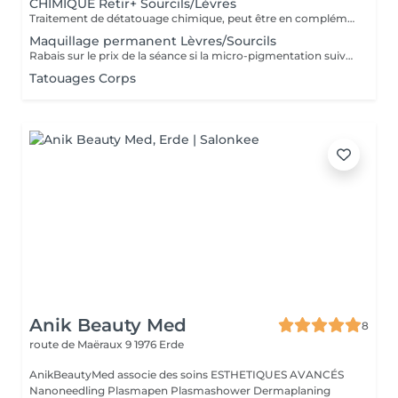
CHIMIQUE Retir+ Sourcils/Lèvres
Traitement de détatouage chimique, peut être en complément avec le laser. Idéal sur la micropigmentation des lèvres ou suite à une oxydation produite par le laser.
Maquillage permanent Lèvres/Sourcils
Rabais sur le prix de la séance si la micro-pigmentation suivante est faite à l'institut.
Tatouages Corps
Anik Beauty Med
8
route de Maëraux 9
1976 Erde
AnikBeautyMed associe des soins ESTHETIQUES AVANCÉS
Nanoneedling Plasmapen Plasmashower Dermaplaning