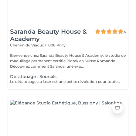
Saranda Beauty House &
4
Academy
Chemin du Viaduc 1
1008 Prilly
Bienvenue chez Saranda Beauty House & Academy, le studio de
maquillage permanent certifié Biotek en Suisse Romande.
Découvrez comment Saranda, une exp...
Détatouage : Sourcils
Le détatouage au laser est une petite révolution pour toutes les personnes désireuses de se débarrasser définitivement de leur maquillage permanent ou plus simplement mécontentes du résultat d'un maquillage semi-permanent. Résultat visible dès la première séance, puis progressif dans le temps. La pigmentation va s'éclaircir et ensuite disparaître au fil des séances. Cette technique est efficace sur toutes les couleurs de pigmentation. Vous pouvez faire une teinture des sourcils droit derrière la séance S'effectue toutes les 4 à 6 semaines. Nombre de séance en fonction des besoins.