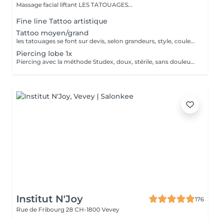
Massage facial liftant LES TATOUAGES...
Fine line Tattoo artistique
Tattoo moyen/grand
les tatouages se font sur devis, selon grandeurs, style, couleurs, noir, grey wash me contacter pour infos
Piercing lobe 1x
Piercing avec la méthode Studex, doux, stérile, sans douleur. avec très belles boucles 1 ere pose, un supplément de 15 frs est demandé pour les boucles non standards
Institut N'Joy
176
Rue de Fribourg 28
CH-1800 Vevey