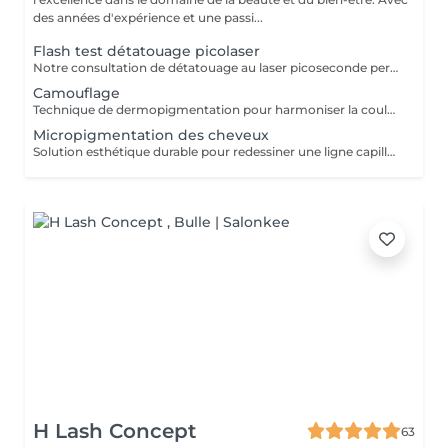
des années d'expérience et une passi...
Flash test détatouage picolaser
Notre consultation de détatouage au laser picoseconde permet d'évaluer votre tatouage et de déterminer le protocole de traitement le plus adapté. Nous analysons la taille, les couleurs, la profondeur du pigment ainsi que votre type de peau afin d'estimer le nombre de séances nécessaires et les résultats attendus. Un test laser peut être réalisé lors de la consultation pour vérifier la réaction de votre peau. Nous vous expliquons également le déroulement du traitement, les précautions à prendre et répondons à toutes vos questions afin de garantir un traitement sûr et efficace.
Camouflage
Technique de dermopigmentation pour harmoniser la couleur de la peau et atténuer visiblement les vergetures, cicatrices et tâches de manière permanente. Pour un devis personnalisé, merci de nous envoyer des photos récentes et nettes de la zone à traiter (prises à la lumière naturelle, sans filtre) par WhatsApp. Nous vous contacterons rapidement.
Micropigmentation des cheveux
Solution esthétique durable pour redessiner une ligne capillaire, densifier les zones clairsemées ou camoufler une calvitie. Pour un devis sur mesure, merci de nous envoyer des photos récentes du cuir chevelu (prises à la lumière naturelle, de face et de profil). Nous vous répondrons rapidement avec une proposition adaptée à vos besoins.
H Lash Concept
63