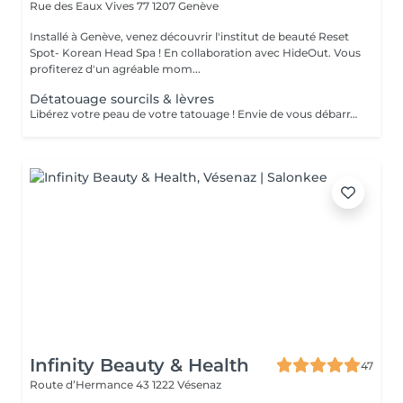
Rue des Eaux Vives 77
1207 Genève
Installé à Genève, venez découvrir l'institut de beauté Reset
Spot- Korean Head Spa ! En collaboration avec HideOut. Vous
profiterez d'un agréable mom...
Détatouage sourcils & lèvres
Libérez votre peau de votre tatouage ! Envie de vous débarrasser d'un tatouage qui ne vous correspond plus ? Découvrez notre soin détatouage à la pointe de la technologie pour une peau nette et renouvelée, sans douleur et en toute sécurité ! Détatouage laser : Grâce à un laser haute précision, les pigments du tatouage sont dégradés et éliminés de façon progressive, sans abîmer la peau environnante. Ce traitement efficace agit en plusieurs séances, adaptées à votre type de peau et à la couleur de votre tatouage. Soin rapide et sûr : Chaque séance de détatouage est réalisée par des professionnels expérimentés, dans un environnement confortable et sécurisé. Le processus est conçu pour minimiser les risques et optimiser les résultats, tout en respectant votre peau. Résultats visibles : Vous verrez votre tatouage s'estomper après chaque séance, jusqu'à son élimination totale. Le tout, sans cicatrices ni effets secondaires indésirables ! Faites le choix d'une peau nette et d'un regard tourné vers l'avenir. Ce soin est idéal pour ceux qui souhaitent effacer un tatouage devenu obsolète ou une erreur du passé. Réservez votre séance dès maintenant et commencez votre nouvelle histoire sans tatouage !
Infinity Beauty & Health
47
Route d’Hermance 43
1222 Vésenaz