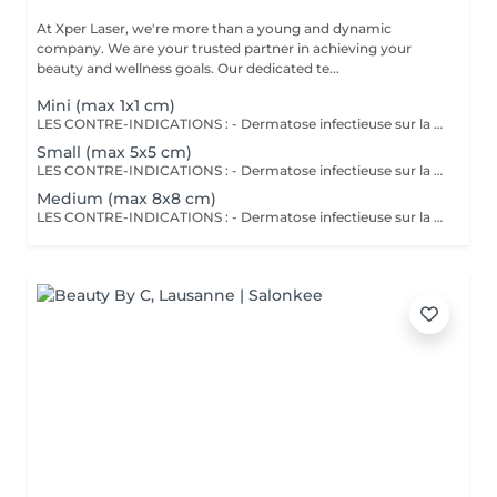
At Xper Laser, we're more than a young and dynamic
company. We are your trusted partner in achieving your
beauty and wellness goals. Our dedicated te...
Mini (max 1x1 cm)
LES CONTRE-INDICATIONS : - Dermatose infectieuse sur la zone à traiter (herpès, psoriasis, eczéma, antécédent de mélanome), - Crème auto-bronzante ou activateur de bronzage, - Traitement médicaux : antidépresseurs, anxiolytique et traitement anti-épileptique, - Anti-inflammatoires non stéroidiens : ibuprofen, diclofenacum natrium, acide méfénamique.
Small (max 5x5 cm)
LES CONTRE-INDICATIONS : - Dermatose infectieuse sur la zone à traiter (herpès, psoriasis, eczéma, antécédent de mélanome), - Crème auto-bronzante ou activateur de bronzage, - Traitement médicaux : antidépresseurs, anxiolytique et traitement anti-épileptique, - Anti-inflammatoires non stéroidiens : ibuprofen, diclofenacum natrium, acide méfénamique.
Medium (max 8x8 cm)
LES CONTRE-INDICATIONS : - Dermatose infectieuse sur la zone à traiter (herpès, psoriasis, eczéma, antécédent de mélanome), - Crème auto-bronzante ou activateur de bronzage, - Traitement médicaux : antidépresseurs, anxiolytique et traitement anti-épileptique, - Anti-inflammatoires non stéroidiens : ibuprofen, diclofenacum natrium, acide méfénamique.