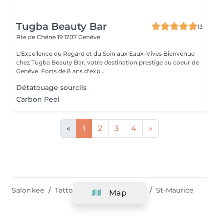
Tugba Beauty Bar
13
Rte de Chêne 19
1207 Genève
L'Excellence du Regard et du Soin aux Eaux-Vives Bienvenue
chez Tugba Beauty Bar, votre destination prestige au coeur de
Genève. Forts de 8 ans d'exp...
Détatouage sourcils
Carbon Peel
«
1
2
3
4
»
Salonkee
Tattoo & Piercing
Valais
St-Maurice
Map