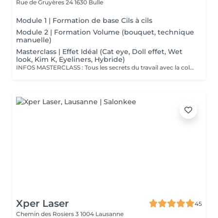
Rue de Gruyères 24
1630 Bulle
Module 1 | Formation de base Cils à cils
Module 2 | Formation Volume (bouquet, technique
manuelle)
Masterclass | Effet Idéal (Cat eye, Doll effet, Wet
look, Kim K, Eyeliners, Hybride)
INFOS MASTERCLASS : Tous les secrets du travail avec la colle, plus de 20 aspects importants pour la tenue durable des extensions de cils. Correction des erreurs typiques
Xper Laser
45
Chemin des Rosiers 3
1004 Lausanne