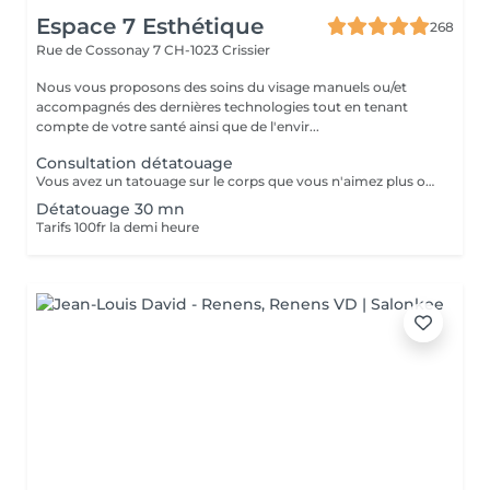
Espace 7 Esthétique
268
Rue de Cossonay 7
CH-1023 Crissier
Nous vous proposons des soins du visage manuels ou/et
accompagnés des dernières technologies tout en tenant
compte de votre santé ainsi que de l'envir...
Consultation détatouage
Vous avez un tatouage sur le corps que vous n'aimez plus ou un maquillage permanent des sourcils qui a changé de couleur ou que vous n'aimez plus! Avec notre laser NDYAG il est possible d'éliminer les pigments de votre tatouage. Les 50fr vous seront remboursé lors de votre 1ère séance de détatouage.
Détatouage 30 mn
Tarifs 100fr la demi heure