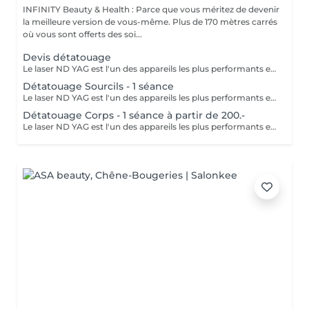
INFINITY Beauty & Health : Parce que vous méritez de devenir
la meilleure version de vous-même. Plus de 170 mètres carrés
où vous sont offerts des soi...
Devis détatouage
Le laser ND YAG est l'un des appareils les plus performants et sûrs du marché pour l'élimination des tatouages et du maquillage permanent. Le principe du détatouage par laser repose sur l'absorption de l'énergie lumineuse par les pigments du tatouage. Ainsi, ses particules se fragmentent et l'organisme résorbe progressivement l'encre dans les semaines qui suivent la séance. Plusieurs séances peuvent s'avérer nécessaires pour obtenir un bon résultat.
Détatouage Sourcils - 1 séance
Le laser ND YAG est l'un des appareils les plus performants et sûrs du marché pour l'élimination des tatouages et du maquillage permanent. Le principe du détatouage par laser repose sur l'absorption de l'énergie lumineuse par les pigments du tatouage. Ainsi, ses particules se fragmentent et l'organisme résorbe progressivement l'encre dans les semaines qui suivent la séance. Plusieurs séances peuvent s'avérer nécessaires pour obtenir un bon résultat.
Détatouage Corps - 1 séance à partir de 200.-
Le laser ND YAG est l'un des appareils les plus performants et sûrs du marché pour l'élimination des tatouages et du maquillage permanent. Le principe du détatouage par laser repose sur l'absorption de l'énergie lumineuse par les pigments du tatouage. Ainsi, ses particules se fragmentent et l'organisme résorbe progressivement l'encre dans les semaines qui suivent la séance. Plusieurs séances peuvent s'avérer nécessaires pour obtenir un bon résultat.