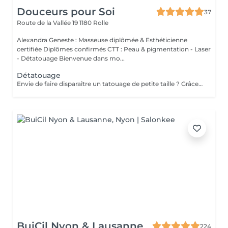
Douceurs pour Soi
37
Route de la Vallée 19
1180 Rolle
Alexandra Geneste : Masseuse diplômée & Esthéticienne
certifiée Diplômes confirmés CTT : Peau & pigmentation - Laser
- Détatouage Bienvenue dans mo...
Détatouage
Envie de faire disparaître un tatouage de petite taille ? Grâce à la technologie avancée du Nano Pico Laser, nous proposons un détatouage efficace et précis pour les tatouages de moins de 5 cm. Ce procédé de haute précision cible les pigments en profondeur tout en respectant votre peau, assurant un détatouage rapide, moins douloureux, et avec une récupération plus rapide.
BuiCil Nyon & Lausanne
224