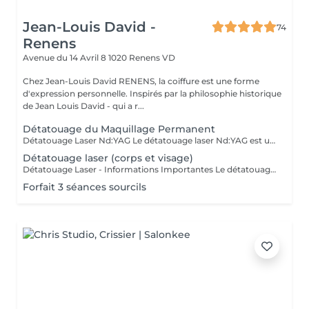
Jean-Louis David -
74
Renens
Avenue du 14 Avril 8
1020 Renens VD
Chez Jean-Louis David RENENS, la coiffure est une forme
d'expression personnelle. Inspirés par la philosophie historique
de Jean Louis David - qui a r...
Détatouage du Maquillage Permanent
Détatouage Laser Nd:YAG Le détatouage laser Nd:YAG est une méthode efficace pour éclaircir ou retirer un maquillage permanent (sourcils, lèvres, eye-liner). Le laser cible uniquement le pigment sans endommager la peau. Lors de la consultation, nous analysons votre peau, votre ancienne pigmentation et vos attentes afin de définir un plan de traitement personnalisé. Déroulement de la séance La séance est courte et non invasive. Après désinfection, le laser est appliqué sur la zone pour fragmenter le pigment, qui sera ensuite éliminé progressivement par le système lymphatique. Plusieurs séances sont généralement nécessaires, selon la profondeur, la couleur et l'ancienneté du pigment Avant la séance : - Pas de soleil 10 jours avant - Pas d'acides, rétinol, gommage 7 jours avant - Pas d'alcool/anti-inflammatoires 24h avant - Zone propre, non maquillée Contre-indications : Grossesse, Roaccutane, peau bronzée, infections locales, médicaments photosensibilisants. À quoi s'attendre : Rougeur, chaleur ou blanchiment temporaire normal. Résultat progressif. Intervalle entre séances : 6 à 8 semaines. Après la séance : - Crème apaisante recommandée - Pas de sauna/piscine/sport intensif 48h - Pas d'exposition au soleil sur la zone pendant 7j - Ne pas gratter - SPF 50 indispensable - Pas de maquillage 72h
Détatouage laser (corps et visage)
Détatouage Laser - Informations Importantes Le détatouage laser Nd:YAG permet d'éclaircir ou retirer progressivement un tatouage en fragmentant le pigment. La peau n'est pas abîmée et l'éclaircissement se fait au fur et à mesure des semaines. Lors de la consultation, nous analysons le tatouage (profondeur, couleur, taille) et définissons un plan de traitement personnalisé. Déroulement de la séance : La séance est rapide. Le laser cible uniquement l'encre, qui sera ensuite éliminée naturellement par le système lymphatique. Selon le tatouage, plusieurs séances sont nécessaires (espacées de 6 à 8 semaines). Avant la séance : - Pas d'exposition solaire 10 à 14 jours avant - Pas de crème auto-bronzante - Arrêter acides, rétinol, gommages 7 jours avant - Pas d'alcool ou d'anti-inflammatoires 24h avant - Zone propre et rasée si nécessaire Contre-indications : - Grossesse / allaitement - Roaccutane (6 mois d'arrêt minimum) - Médicaments photosensibilisants - Peau bronzée ou irritée - Infections cutanées ou plaies À quoi s'attendre : - Légère rougeur, chaleur ou blanchiment (« frosting ») juste après la séance. - L'éclaircissement se voit progressivement au fil des semaines. - La disparition complète dépend de la couleur, de la profondeur et du type d'encre. Soins après la séance : - Crème apaisante conseillée - Pas de sport intensif, sauna ou piscine 48h - Ne pas gratter ni exposer au soleil - Protection solaire SPF 50 obligatoire - Garder la zone propre Forfaits Détatouage Nous proposons un forfait de 5 séances. À partir de la 5ème séance, vous bénéficiez de 10% sur le prix des séances suivantes
Forfait 3 séances sourcils