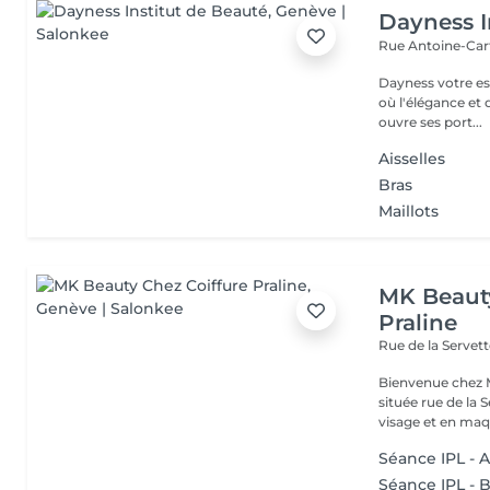
Dayness I
Rue Antoine-Car
Dayness votre espace beaut
où l'élégance et
ouvre ses port...
Aisselles
Bras
Maillots
MK Beauty
Praline
Rue de la Servet
Bienvenue chez M
située rue de la Servette 74 
visage et en maqu
Séance IPL - A
Séance IPL - B