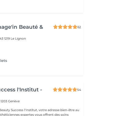
Image'in Beauté &
62
 43
1219 Le Lignon
lets
cess l'Institut -
54
1
1203 Genève
eauty Success l'Institut, votre adresse bien-être au
sthéticiennes expertes vous offrent des soins