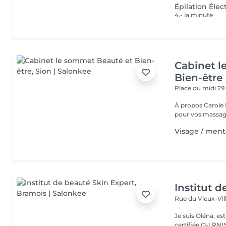
Épilation Élec
4.- la minute
Cabinet l
Bien-être
Place du midi 2
À propos Carole Esthéticienne thérapeute avec une agrégation ASCA
pour vos massag
Visage / menton
Institut 
Rue du Vieux-Vil
Je suis Oléna, es
certifiée O-LRNIS. Après avoir repris et géré l'institut Clarins 