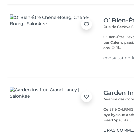
O’ Bien-Ê
Rue de Genève 
O'Bien-Être L'excellence au service de votre beauté Fondé et dirigé
par Ozlem, passio
ans, O'Bi...
consultation 
Garden In
Avenue des Co
Certifié O-LRNIS & ASCA Coiffure Deep shoots Mésothérapie (dite
bye bye aux opérations) Collagene drink, Su
Head Spa , Ha...
BRAS COMPL