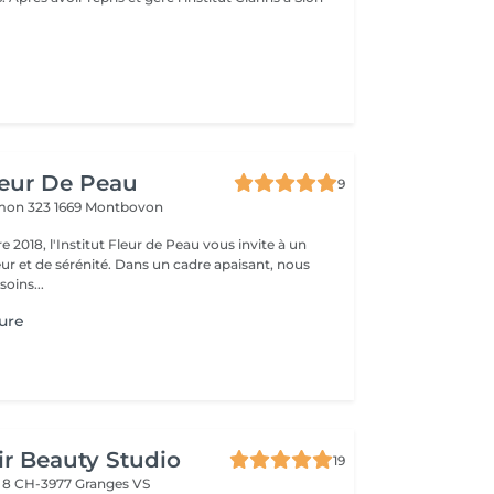
Fleur De Peau
9
amon 323
1669 Montbovon
2018, l'Institut Fleur de Peau vous invite à un
r et de sérénité. Dans un cadre apaisant, nous
soins...
ure
r Beauty Studio
19
 8
CH-3977 Granges VS