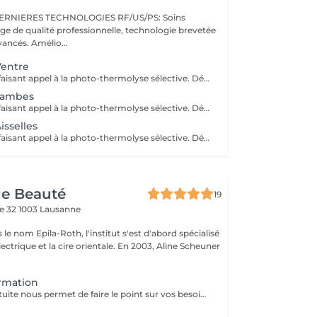
ERNIERES TECHNOLOGIES RF/US/PS: Soins
ge de qualité professionnelle, technologie brevetée
vancés. Amélio...
Ventre
Technologie IPL faisant appel à la photo-thermolyse sélective. Détruit le follicule pileux ainsi que le bulbe. Plusieurs séances nécessaires pour un maximum de résultat, il faut que chaque poil soit dans sa phase de croissance pour être détruit définitivement. Suivant le type de peau et la zone à traiter, compter 8 à 12 séances
 Jambes
Technologie IPL faisant appel à la photo-thermolyse sélective. Détruit le follicule pileux ainsi que le bulbe. Plusieurs séances nécessaires pour un maximum de résultat, il faut que chaque poil soit dans sa phase de croissance pour être détruit définitivement. Suivant le type de peau et la zone à traiter, compter 8 à 12 séances
isselles
Technologie IPL faisant appel à la photo-thermolyse sélective. Détruit le follicule pileux ainsi que le bulbe. Plusieurs séances nécessaires pour un maximum de résultat, il faut que chaque poil soit dans sa phase de croissance pour être détruit définitivement. Suivant le type de peau et la zone à traiter, compter 8 à 12 séances
de Beauté
19
re 32
1003 Lausanne
 le nom Epila-Roth, l'institut s'est d'abord spécialisé
 et la cire orientale. En 2003, Aline Scheuner
rmation
Cette séance gratuite nous permet de faire le point sur vos besoins et de vous donner une explication claire sur le déroulement de votre traitement