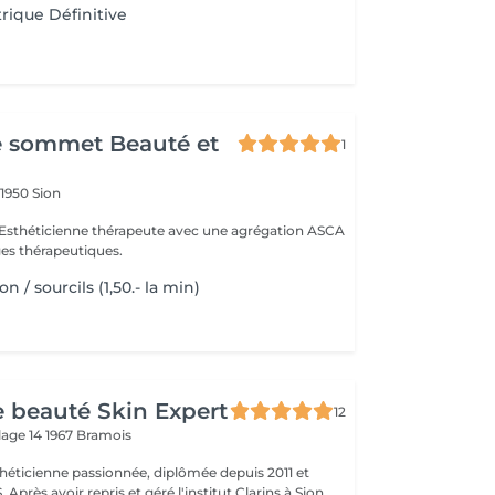
trique Définitive
e sommet Beauté et
1
9
1950 Sion
es thérapeutiques.
 / sourcils (1,50.- la min)
de beauté Skin Expert
12
lage 14
1967 Bramois
théticienne passionnée, diplômée depuis 2011 et
à Sion