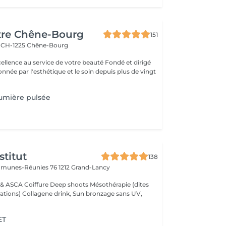
tre Chêne-Bourg
151
6
CH-1225 Chêne-Bourg
nnée par l'esthétique et le soin depuis plus de vingt
lumière pulsée
stitut
138
mmunes-Réunies 76
1212 Grand-Lancy
s
n bronzage sans UV,
ET