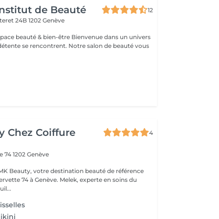
nstitut de Beauté
12
teret 24B
1202 Genève
é & bien-être Bienvenue dans un univers
 détente se rencontrent. Notre salon de beauté vous
 Chez Coiffure
4
te 74
1202 Genève
K Beauty, votre destination beauté de référence
à Genève. Melek, experte en soins du
il...
isselles
ikini