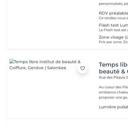
personnalisés, pe
RDV préalable
Flash test Lu
Le Flash test est
Zone visage (
Prix par zone. Z
Temps libr
beauté & 
Rue des Pâquis 
Au coeur des Pâq
ambiance chaleureuse et accu
proposer une ga.
Lumière puls