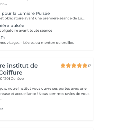
ns...
 pour la Lumière Pulsée
Ce rendez-vous est obligatoire avant une première séance de Lumière pulsée chez nous afin de vérifier votre éligibilité au traitement, les contre-indications, et le réglage de la machine
mière pulsée
 obligatoire avant toute séance
LP)
ones visages = Lèvres ou menton ou oreilles
e institut de
17
Coiffure
20
1201 Genève
uis, notre Institut vous ouvre ses portes avec une
eillante ! Nous sommes ravies de vous
..
ée