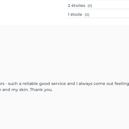
2
étoiles
(0)
1
étoile
(0)
s - such a reliable good service and I always come out feeling
 and my skin. Thank you.