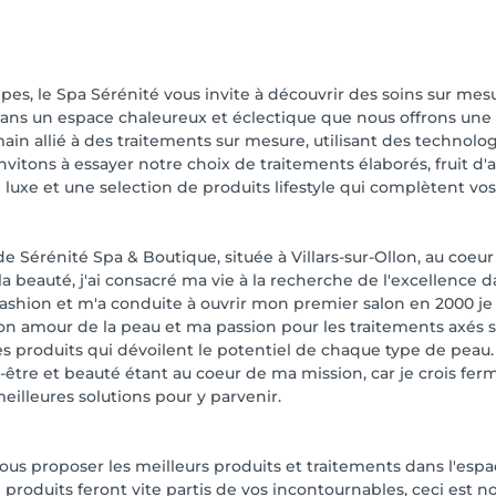
es, le Spa Sérénité vous invite à découvrir des soins sur mesu
t dans un espace chaleureux et éclectique que nous offrons une
in allié à des traitements sur mesure, utilisant des technolog
itons à essayer notre choix de traitements élaborés, fruit d'
xe et une selection de produits lifestyle qui complètent vos 
e Sérénité Spa & Boutique, située à Villars-sur-Ollon, au coeu
la beauté, j'ai consacré ma vie à la recherche de l'excellence
ion et m'a conduite à ouvrir mon premier salon en 2000 je sui
Mon amour de la peau et ma passion pour les traitements axés 
des produits qui dévoilent le potentiel de chaque type de peau. 
-être et beauté étant au coeur de ma mission, car je crois f
eilleures solutions pour y parvenir.
vous proposer les meilleurs produits et traitements dans l'esp
 produits feront vite partis de vos incontournables, ceci est 