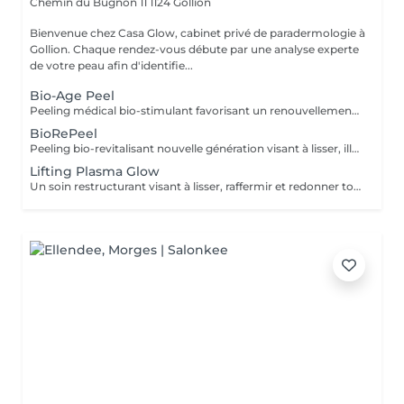
Chemin du Bugnon 11
1124 Gollion
Bienvenue chez Casa Glow, cabinet privé de paradermologie à
Gollion. Chaque rendez-vous débute par une analyse experte
de votre peau afin d'identifie...
Bio-Age Peel
Peeling médical bio-stimulant favorisant un renouvellement cellulaire intense. Idéal pour stimuler la régénération cutanée, améliorer la texture et renforcer visiblement les résultats du soin.
BioRePeel
Peeling bio-revitalisant nouvelle génération visant à lisser, illuminer et affiner visiblement le grain de peau.
Lifting Plasma Glow
Un soin restructurant visant à lisser, raffermir et redonner tonicité à la peau, avec exosomes et phyto-orstrogènes. Le Plasma Glow stimule les mécanismes naturels de régénération pour améliorer fermeté, éclat et texture cutanée. Un travail de lift sur la paupière supérieure est effectué pour corriger ou prévenir paupières tombantes. Ce soin comprend l'extraction des comédons si celle-ci est nécessaire. (les soins plasma sont toujours conseillés par 3 espacés d'un mois pour des résultats durables --> demandez la cure et bénéficiez d'un rabais de -15%)