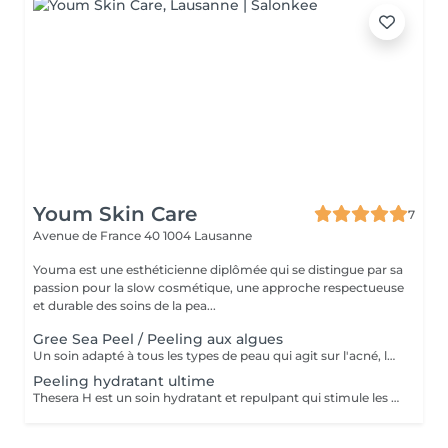
Youm Skin Care
7
Avenue de France 40
1004 Lausanne
Youma est une esthéticienne diplômée qui se distingue par sa
passion pour la slow cosmétique, une approche respectueuse
et durable des soins de la pea...
Gree Sea Peel / Peeling aux algues
Un soin adapté à tous les types de peau qui agit sur l'acné, le vieillissement, les tâches pigmentaires et autres imperfections. Grâce à ses micro-aiguilles naturelles, il stimule le collagène, accélère le renouvellement cellulaire et illumine le teint. Résultats: peau rajeunie, pores resserrés, grain affiné et éclat retrouvé dès les premières
Peeling hydratant ultime
Thesera H est un soin hydratant et repulpant qui stimule les cellules, retient l'humidité et améliore la résilience de la peau pour un teint éclatant et lumineux.