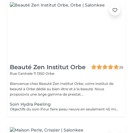
Beauté Zen Institut Orbe
26
Rue Centrale 11
1350 Orbe
Bienvenue chez Beauté Zen Institut Orbe, votre institut de
beauté à Orbe dédié au bien-être et à la beauté. Nous
proposons une large gamme de prestat...
Soin Hydra Peeling
Objectifs du soin Pour faire peau neuve en seulement 45 minutes, Guinot a créé le Soin Hydra Peeling dont le protocole est adapté à la sensibilité de votre peau : Le Peeling Hydra PH pour toutes les peaux ;Le Peeling Hydrabrasion pour les peaux sensibles. Le Soin Hydra Peeling rénovateur de peau s'inscrit comme une véritable alternative à la Médecine Esthétique pour : Gommer les signes visibles de l'âge.Apporter de l'éclat au teint.Atténuer les taches brunes.Éclaircir le teint.