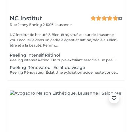
NC Institut
92
Rue Jenny Enning 2
1003 Lausanne
NC institut de beauté & Bien-être, situé au cur de Lausanne,
vous accueille dans un cadre élégant et raffiné, dédié au bien-
être et à la beauté. Femm...
Peeling intensif Rétinol
Peeling intensif Rétinol Un triple exfoliant associé à un peeling acide très haute concentration à 30% d'acides (acide glycolique, citrique, malique et salicylique) pour un lissage et un resurfaçage profond de la peau. Les tâches pigmentaires sont atténuées et le teint est unifié. La peau est visiblement plus lisse. [Inspiration esthétique : le peeling acide] Un effet nouvelle peau dès le 1er soin
Peeling Rénovateur Éclat du visage
Peeling Rénovateur Éclat Une exfoliation acide haute concentration à 20 % d'acide glycolique pour un resurfaçage complet de la peau. Le teint est visiblement plus homogène et lumineux, et le grain de peau est affiné. [Inspiration esthétique : le peeling acide] Un effet peau neuve dès le 1er soin