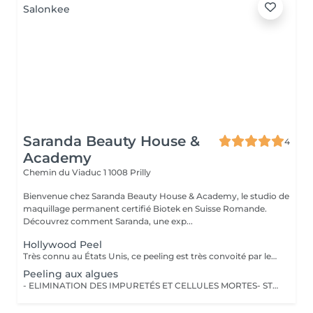
Saranda Beauty House &
4
Academy
Chemin du Viaduc 1
1008 Prilly
Bienvenue chez Saranda Beauty House & Academy, le studio de
maquillage permanent certifié Biotek en Suisse Romande.
Découvrez comment Saranda, une exp...
Hollywood Peel
Très connu au États Unis, ce peeling est très convoité par les « stars » : Kim Kardashian, Jennifer Aniston, Angelina JolieSon succès est dû à son efficacité et l'absence d'effets secondaires. Ce peeling doux est imaginé sur-mesure pour retrouver un joli grain de peau ! La peau ne pèle pas et il n'entraine aucune rougeur, il est également très efficace sur les pigments de mélanine, les points noirs et l'uniformisation du teint. Ce traitement convient à tout le monde, il répond aux besoins des peaux mixtes à grasses en régulant le sébum mais aussi aux peaux sèches et sensibles en les purifiant sans les agresser. Il est pour un des traitements de peau le plus complet, le plus efficace, le plus sûr et n'entrainant aucune éviction sociale. Le Carbon Peel agit en surface en vaporisant la couche la plus superficielle de la peau, et en profondeur du fait de la nature du laser. Ce qui entraine ainsi un rafraichissement immédiat de la peau sans chirurgie, sans douleur et sans suites particulières. 3 à 4 séances seront nécessaires pour un résultat visible sur le long terme. Espacé de 10-15 jours !
Peeling aux algues
- ELIMINATION DES IMPURETÉS ET CELLULES MORTES- STIMULATION DU RENOUVELLEMENT CELLULAIRE - TEINT ÉCLATANT ET UNIFORME - MATIFIE LA PEAU - AMÉLIORE LA CIRCULATION SANGUINE