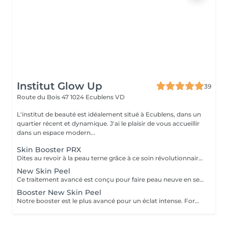
Institut Glow Up
39
Route du Bois 47
1024 Ecublens VD
L'institut de beauté est idéalement situé à Ecublens, dans un
quartier récent et dynamique. J'ai le plaisir de vous accueillir
dans un espace modern...
Skin Booster PRX
Dites au revoir à la peau terne grâce à ce soin révolutionnaire, le PRXT-33, et obtenez une apparence éclatante instantanément! Le soin PRXT-33 permet de révéler l'éclat de votre peau car il peut être réalisé en toute saison. Il s'agit d'un traitement cutané non-invasif et efficace qui offre des résultats spectaculaires. Sa formule unique contenant une combinaison d'acides spécifiques et d'agents de stimulation permet d'obtenir un effet peeling sans exfoliation de la peau. Le traitement PRTX-33 offre ainsi les avantages d'un peeling chimique sans les inconvénients tels que la desquamation et les temps de récupération prolongés. Sûr et efficace, il restaure la jeunesse et l'éclat de votre peau. Avec ses résultats visibles et son absence d'effets secondaires majeurs, il est votre solution si vous cherchez un traitement anti-âge et de rajeunissement cutané. Ce peeling est l'un des rares peeling à ne pas être photosensibilisant. Vous pourrez vous exposer au soleil dès la fin de votre traitement, sans aucun risque et n'engendre aucune desquamation ! Contre-indications: grossesse et allaitement, présence de lésions cutanées actives, maladies cutanées inflammatoires en phase aigüe.
New Skin Peel
Ce traitement avancé est conçu pour faire peau neuve en seulement 7 jours permettant d'améliorer considérablement la texture de la peau, d'éliminer toutes les imperfections et les tâches pigmentaires tout en restaurant l'éclat du teint. Il stimule le renouvellement cellulaire et revitalise la peau. Ce peeling contient une combinaison unique d'actifs agissant en synergies pour éliminer les cellules mortes de la peau et stimuler la production de collagène. Le New Skin Peel entraîne une desquamation importante de la peau dans les jours suivants le traitement. Cela permet d'éliminer les cellules mortes afin de révéler une peau plus lisse, plus lumineuse et plus uniforme. Les résultats sont visibles dès les premiers jours suivant le traitement. Il est impératif de ne pas s'exposer au soleil pendant 1 mois après votre séance. Il va traiter: l'acné légère à modérée, le teint irrégulier et pigmentation, les peaux grasses à tendance acnéique, la texture de peau rugueuse ou épaissie, les premiers signes du vieillissement. Ce peeling est adapté à tous les phototypes de peaux.
Booster New Skin Peel
Notre booster est le plus avancé pour un éclat intense. Formulé pour les peaux grasses, épaisses ou résistantes, il est très efficace contre l'hyperpigmentation tenace, les cicatrices d'acné, les cicatrices traumatiques et les dommages causés par le soleil sur le visage et le corps.