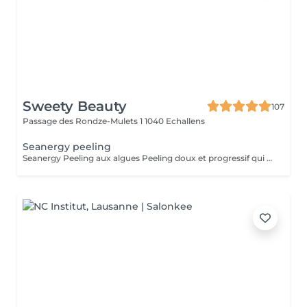
Sweety Beauty
107
Passage des Rondze-Mulets 1
1040 Echallens
Seanergy peeling
Seanergy Peeling aux algues Peeling doux et progressif qui exfolie la peau sans l'agresser. Il améliore l'éclat, affine le grain de peau et unifie le teint, tout en respectant les peaux sensibles. Teint lumineux Peau lisse Sans éviction sociale 4560 minutes