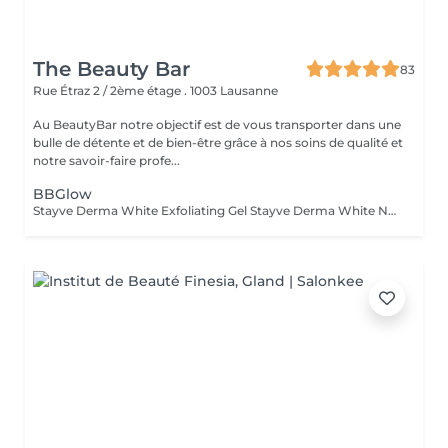
The Beauty Bar
83
Rue Étraz 2 / 2ème étage .
1003 Lausanne
Au BeautyBar notre objectif est de vous transporter dans une
bulle de détente et de bien-être grâce à nos soins de qualité et
notre savoir-faire profe...
BBGlow
Stayve Derma White Exfoliating Gel Stayve Derma White Neutralizing Foam BB Glow Serum (fondation, pigment) RibeSkin RX Mask LED Light Therapy Stayve Repair Cream À RENOUVELER 15 JOURS APRÈS, POUR AVOIR LES MEILLEURS RESULTATS!