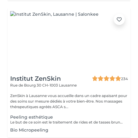
Institut ZenSkin
234
Rue de Bourg 30
CH-1003 Lausanne
ZenSkin à Lausanne vous accueille dans un cadre apaisant pour
des soins sur mesure dédiés à votre bien-être. Nos massages
thérapeutiques agréés ASCA s...
Peeling esthétique
Le but de ce soin est le traitement de rides et de tasses bruns, les imperfections des comédons et l'unification et illumination de la peau. Le pilling superficiel vous offre un résultat excellent même pour les peaux sensibles.
Bio Micropeeling