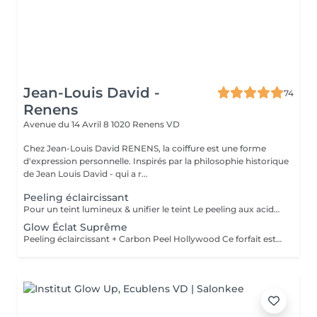
Jean-Louis David -
74
Renens
Avenue du 14 Avril 8
1020 Renens VD
Chez Jean-Louis David RENENS, la coiffure est une forme
d'expression personnelle. Inspirés par la philosophie historique
de Jean Louis David - qui a r...
Peeling éclaircissant
Pour un teint lumineux & unifier le teint Le peeling aux acides de fruits CELESTETIC SUISSE est idéal pour les peaux ternes, avec hyperpigmentation, marques post-acné ou taches légères. Bénéfices Exfolie en douceur et stimule le renouvellement cellulaire Uniformise le teint et atténue les taches pigmentaires Lisse le grain de peau et réduit l'aspect irrégulier Redonne éclat et luminosité à la peau Résultats attendus Teint plus clair et lumineux dès la première séance Texture de peau affinée et uniforme Marque post-acné et taches atténuées après plusieurs séances Prévention du vieillissement cutané grâce à l'exfoliation douce
Glow Éclat Suprême
Peeling éclaircissant + Carbon Peel Hollywood Ce forfait est conçu pour redonner éclat, uniformité et luminosité à la peau en combinant deux soins complémentaires : 1️⃣ Peeling éclaircissant Célestique Suisse 2️⃣ Carbon Peel Hollywood (charbon & laser) 🔹 Bénéfices combinés • Exfoliation en profondeur (peeling) pour éliminer les cellules mortes et stimuler le renouvellement cellulaire • Purification et désincrustation (Carbon Peel) pour resserrer les pores et éliminer les impuretés • Un teint lumineux et uniforme grâce à l’action éclaircissante du peeling et l’éclat immédiat du Carbon Peel • Amélioration du grain de peau et texture : peau plus douce, plus lisse et visiblement revitalisée • Effet glow immédiat tout en prévenant l’apparition des imperfections légères et des taches 🔹 Protocole recommandé • Séance 1 : Peeling éclaircissant Célestique • Séance 2 : Carbon Peel Hollywood • 10–15 jours après le peeling 💡 Conseil : 1 à 2 cycles peuvent suffire pour un résultat Glow visible et durable, idéal pour un événement ou pour booster l’éclat de la peau. 🔹 Résultats attendus • Teint lumineux et éclatant dès la première séance de Carbon Peel • Grain de peau lissé et uniforme • Pores resserrés, texture améliorée • Peau douce, purifiée et revitalisée • Glow naturel et durable Offre groupée ✨ Combo Éclat Glow + Glow Liftant Osmotherme 21 Pour des résultats encore plus visibles et durables, vous pouvez combiner votre forfait Éclat Glow (peeling éclaircissant + Carbon Peel Hollywood) avec le soin Glow Liftant Osmotherme 21, réalisé 1 à 2 fois par semaine. 🔹 Bénéfices de la combinaison • Hydratation et régénération intense grâce à la cryo Osmotherme 21 • Boost du renouvellement cellulaire et stimulation de l’éclat du teint • Effet liftant et raffermissant immédiat et progressif • Optimisation de l’efficacité des peelings et Carbon Peel : la peau est mieux réceptive et les résultats glow sont prolongés • Amélioration globale de la texture et de la luminosité de la peau 🔹 Résultats attendus • Teint plus lumineux et uniforme • Peau plus ferme, lisse et repulpée • Glow naturel et durable • Meilleure absorption des actifs et prolongation de l’effet anti-imperfections et éclaircissant 💡 Astuce : idéal pour les clientes qui souhaitent booster leur glow entre les séances de peeling et Carbon Peel, ou avant un événement spécial.