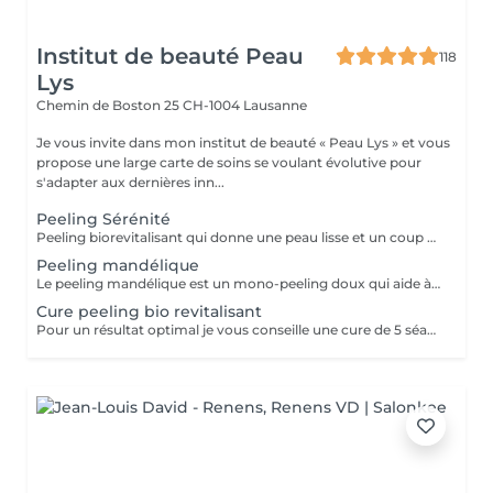
Institut de beauté Peau
118
Lys
Chemin de Boston 25
CH-1004 Lausanne
Je vous invite dans mon institut de beauté « Peau Lys » et vous
propose une large carte de soins se voulant évolutive pour
s'adapter aux dernières inn...
Peeling Sérénité
Peeling biorevitalisant qui donne une peau lisse et un coup d'éclat splendide . Suivi par un massage du visage et masque personnalisé. Le bior5 est un peeling nouvelle génération contenant des actifs biorevitalisants et biorégénérants. C'est une solution contenant de l'acide glycolique, de l'acide phytique, de l'acide azélaique et de l'acide mandelique avec l'ajout d'urée, de polysaccharides, de peptides, de silicium organique et d'acide hyaluronique. Egalement l'extrait de rodacée
Peeling mandélique
Le peeling mandélique est un mono-peeling doux qui aide à déboucher les pores obstrués et à contrôler la production de sébum . Il contribuera aussi a réduire les rougeurs d'une rosacée . L'acide mandélique a des propriétés anti bactériennes et peut donc aider à réduire les bactéries responsables de l'acné.
Cure peeling bio revitalisant
Pour un résultat optimal je vous conseille une cure de 5 séances de peelings bio revitalisants. L'effet au niveau anti-âgé, pores dilatés, tâches , renouvellement de la peau ; donc une peau beaucoup plus lisse sera impressionnant à la fin de la cure de 5 séances (chaque séance sera espacé de 10 à 14 jours). Contactez moi pour un conseil personnalisé.