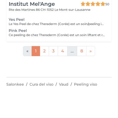
Institut Mel'Ange
50
Rte des Martines 86
CH-1052 Le Mont-sur-Lausanne
Yes Peel
Le Yes Peel de chez Theraderm (Corée) est un soin/peeling innovant conçu spécifiquement pour les peaux sensibles. Grâce à l'association de 3 ingrédients issus de la fermentation du beurre de karité, il restaure efficacement la barrière cutanée tout en exfoliant en douceur. Il cible les peaux les plus réactives et aide à réduire les irritations, les rougeurs et la sécheresse, tout en apportant des nutriments à la peau. Idéal pour la rosacée, l'acnée et les rougeurs. Ces ingrédients clés sont; -le vinaigre de beurre de karité; exfolie en douceur et fournit des acides gras essentiels pour nourrir la peau -les postbiotiques de lactofermentation; aident à restaurer l'équilibre du microbiome cutané (le microbiote de le peau) -les exosomes de lactobacilles; stimulent la régénération cellulaire et facilitent la pénétration des nutriments pour un apaisement total de la peau Peut être fait en cure de 3 à 5 séances, espacées de 1 mois.
Pink Peel
Ce peeling de chez Theraderm (Corée) est un soin liftant et rajeunissant. Il est conçu pour offrir un effet lifting immédiat et durable tout en rajeunissant la peau. Grâce à la technologie brevetée Kudzu-Thera, riche en isoflavones d'origine naturelle, il stimule la production de collagène et améliore l'élasticité de la peau. Bienfaits principaux: -effet tenseur visible dès la première séance -stimulation du collagène -réduction des ridules -teint lumineux -convient aux peaux sensibles Peut être fait en cure de 3 à 5 séances, espacée de 1 mois. Ce soin suivi d'un Deep Shoot AA peut avoir un effet encore plus optimal. Avant le traitement il est préférable d'éviter l'exposition au soleil, d'autres peeling, et le rétinol. Après le traitement, pas de sport, sauna et exposition au soleil, eau chaude. Après quelques jours il se peut qu'une légère desquamation apparaisse (ne pas gratter ou peler), pas d'épilation. Bien hydrater et appliquer un SPF 30.
«
1
2
3
4
...
8
»
Salonkee
Cura del viso
Vaud
Peeling viso