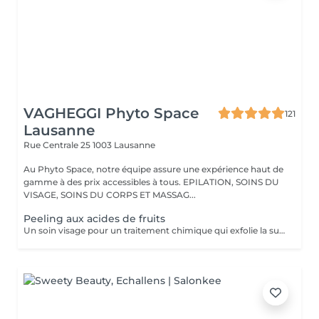
VAGHEGGI Phyto Space
121
Lausanne
Rue Centrale 25
1003 Lausanne
Au Phyto Space, notre équipe assure une expérience haut de
gamme à des prix accessibles à tous. EPILATION, SOINS DU
VISAGE, SOINS DU CORPS ET MASSAG...
Peeling aux acides de fruits
Un soin visage pour un traitement chimique qui exfolie la surface de la peau tout en régénérant et raffermissant le derme. Avec notre ligne PRIMISSSIMA, vous bénéficiez d'un traitement de haute performance qui vous procurera un teint impeccable, où les imperfections cutanées telles l'apparence des fines rides et la décoloration de la peau sont atténuées, la peau est revitalisée, lissée, repulpée et éclatante! PRIMISSIMA est un soin Peeling recommandé pour les problèmes d'hyperpigmentation (taches brunes), les rides, le photovieillissement, l'épaississement corné de la peau, les cicatrices post-acnéiques, les pores dilatés ou encore pour préparer la peau à des traitements beautés médicaux. Notre peeling renforce aussi les résultats de vos prochains soins visage.