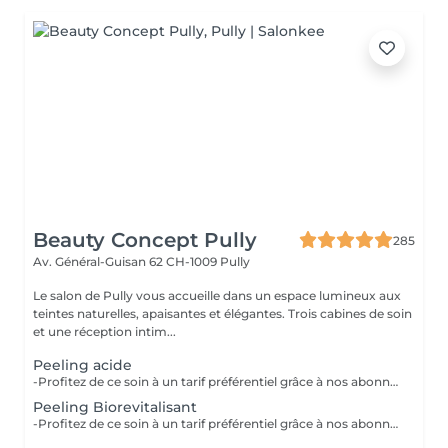
Beauty Concept Pully
285
Av. Général-Guisan 62
CH-1009 Pully
Le salon de Pully vous accueille dans un espace lumineux aux
teintes naturelles, apaisantes et élégantes. Trois cabines de soin
et une réception intim...
Peeling acide
-Profitez de ce soin à un tarif préférentiel grâce à nos abonnements- Peeling Chimique Mono-Acide - Gamme Harmony Castel Le Peeling Chimique Mono-Acide est un traitement ciblé et performant qui utilise un seul acide spécifique pour répondre à des problématiques telles que le teint terne, l'acné, les taches pigmentaires ou les rides. Ce soin agit en exfoliant la peau en douceur, stimulant le renouvellement cellulaire et unifiant le teint, tout en respectant votre type de peau. Bénéfices : Réduction des imperfections et des irrégularités. Amélioration visible de la texture et de l'éclat de la peau. Une peau lisse, douce et revitalisée. Pourquoi choisir Harmony Castel ? -Des actifs de haute qualité pour des résultats professionnels. -Un soin non invasif, doux et adapté à tous les types de peau. Recommandé en cure pour des résultats durables : 3 à 6 séances, selon vos besoins Après votre peeling, il est essentiel d'appliquer la crème réparatrice recommandée pour apaiser et protéger votre peau. Il est tout à fait normal que votre peau soit légèrement rouge et qu'elle pèle légèrement dans les jours suivants. Pour une récupération optimale, veillez à bien hydrater votre peau et appliquez une protection solaire adaptée afin d'éviter toute sensibilité au soleil. Cette prestation est disponible sous abonnement à un tarif avantageux.
Peeling Biorevitalisant
-Profitez de ce soin à un tarif préférentiel grâce à nos abonnements- Peeling Biorevitalisant - Gamme Harmony Castel Le Peeling Biorevitalisant représente une nouvelle génération de soins peeling, alliant innovation et respect de la peau. Formulés sans ammoniac, ces peelings doux n'abîment pas la barrière cutanée, tout en offrant une action efficace et ciblée. Enrichis en actifs tels que des peptides, des vitamines et des antioxydants, ces traitements ne se contentent pas d'exfolier la peau : ils la nourrissent et stimulent la production naturelle de collagène et d'élastine, pour un effet revitalisant et anti-âge. Bénéfices : Une peau lumineuse et un teint unifié. Réduction des imperfections, des taches pigmentaires et des signes de l'âge. Hydratation profonde et stimulation du renouvellement cellulaire. Une peau raffermie et revitalisée, sans irritation. Une peau raffermie, revitalisée et protégée, sans risque de photosensibilisation Pourquoi choisir Harmony Castel ? Des peelings de nouvelle génération, respectueux de la peau et adaptés à tous les types de peau. Une formulation enrichie en actifs régénérants, pour des résultats visibles et durables. Idéal en cure de 3 à 5 séances pour des résultats optimaux et une peau transformée. Offrez à votre peau un soin doux et performant avec le Peeling Biorevitalisant Harmony Castel. Réservez dès aujourd'hui et révélez une peau éclatante et revitalisée. Après votre peeling, il est essentiel d'appliquer la crème réparatrice recommandée pour apaiser et protéger votre peau. Il est tout à fait normal que votre peau soit légèrement rouge et qu'elle pèle légèrement dans les jours suivants. Pour une récupération optimale, veillez à bien hydrater votre peau et appliquez une protection solaire adaptée afin d'éviter toute sensibilité au soleil. Cette prestation est disponible en abonnement à un tarif avantageux.