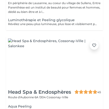
En périphérie de Lausanne, au coeur du village de Sullens, Entre
Parenthèse est un institut de beauté pour femmes et hommes,
dédié au bien-être et à l...
Luminothérapie et Peeling glycolique
Révélez une peau plus lumineuse, plus lisse et visiblement plus éclatante Le Peeling Glycolique associé à la Luminothérapie LED est un protocole personnalisé qui combine une exfoliation douce et une photobiomodulation par LED. Le peeling prépare la peau en favorisant son renouvellement naturel, tandis que la couleur de la LED est choisie selon vos besoins afin d'optimiser les résultats de chaque séance.
Head Spa & Endosphères
45
Route d'Aubonne 6A
1304 Cossonay-Ville
Aqua Peeling