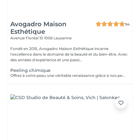
Avogadro Maison
94
Esthétique
Avenue Floréal 10
1006 Lausanne
Fondé en 2015, Avogadro Maison Esthétique incarne
l'excellence dans le domaine de la beauté et du bien-être. Avec
des années d'expérience et une passi...
Peeling chimique
Offrez à votre peau une véritable renaissance grâce à nos peelings professionnels, Au sein de notre établissement, nous proposons plusieurs types de peelings adaptés à chaque type de peau et à chaque besoin : éclat du teint, imperfections, taches pigmentaires, ridules ou encore manque de fermeté. Chaque soin est personnalisé afin de garantir des résultats visibles tout en respectant l'équilibre de votre peau. Pour vous accompagner dans votre routine beauté, nous vous proposons des formules d'abonnement spécialement conçues pour les cures de peelings. Bénéficiez de tarifs préférentiels, d'un suivi personnalisé et de résultats visibles sur le long terme.