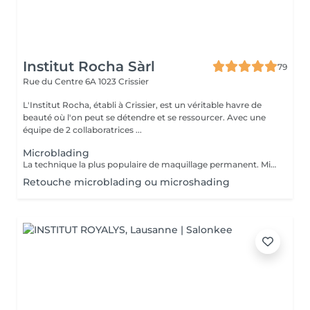
Institut Rocha Sàrl
79
Rue du Centre 6A
1023 Crissier
L'Institut Rocha, établi à Crissier, est un véritable havre de
beauté où l'on peut se détendre et se ressourcer. Avec une
équipe de 2 collaboratrices ...
Microblading
La technique la plus populaire de maquillage permanent. Microblading est un terme tout à fait nouveau dans notre industrie. tout d'abord, ce n'est pas un technique avec utilisation de la machine, mais plutôt un type de méthode manuelle. Le très gros avantage de cette méthode manuelle par rapport aux autres méthodes, c'est qu'elle apporte des résultats hypers réalistes. Le tracé des lignes est d'une finesse incomparable à aucune autre méthode .Le résultat du tracé est similaire aux courbes et lignes des sourcils naturels. La courbe, la couleur et l'intensité seront sélectionnés en accord avec les caractéristiques du visage ainsi que les désirs du client. Le microblading offre de parfaits résultats pour restructurer une ligne de sourcils lorsque que celle-ci n'a pas beaucoup de poils où est très fine. Mais aussi lorsqu'il s'agît de faire de légères corrections sur des cicatrices et combler de petits manques. Avantages La procédure est moins douloureuse, plus douce pour la peau et plus rapide qu'a la machine. Le résultat est extrêmement naturel et imperceptible. Les poils sont dessinés dans le sens naturel de pousse de la cliente. Aucune machine n'est requise pour ce type de procédure. Des pigments plus épais sont utilisés et disparaîssent lentement entre 12 et 18 mois. S'estompe plus naturellement que le maquillage permanent avec machine. Idéal pour corriger un travail déjà existant.
Retouche microblading ou microshading