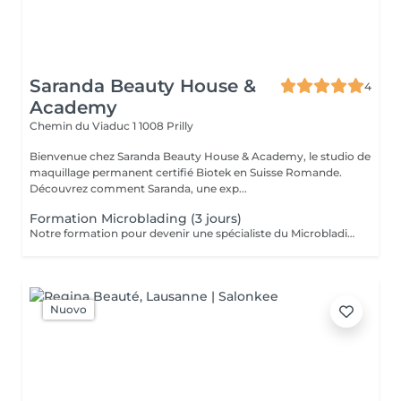
Saranda Beauty House &
4
Academy
Chemin du Viaduc 1
1008 Prilly
Bienvenue chez Saranda Beauty House & Academy, le studio de
maquillage permanent certifié Biotek en Suisse Romande.
Découvrez comment Saranda, une exp...
Formation Microblading (3 jours)
Notre formation pour devenir une spécialiste du Microblading ! INFORMATIONS & INSCRIPTION FORMATION Le Microblading est une nouvelle technique de pigmentation poil par poil qui est en grande expansion dans monde de l'esthétique. Cette technique est très recherchée par toute personne qui désire améliorer l'aspect visuel de ses sourcils naturels en transformant ou modifiant la forme, la longueur, l'épaisseur ou la densité. En accédant à la formation, vous bénéficiez d'un suivi durant 6 mois afin de vous accompagner. JOUR 1 (Théorie) Présentation du Microblading Présentation du kit d'élève Etudes des types de peau Contre-indications et recommandations Règles d'hygiène et soins Formulaire de consentement Etude de la morphologie et colorimétrie Présentation de la technique Dessin des sourcils (exercice) Entraînement sur papier JOUR 2 (Pratique) Préparation du plan de travail - matériel Démonstration par la formatrice Pratique sur peau synthétique Technique de la lame sur latex Les différents tracés de sourcils JOUR 3 (Pratique) Installation des modèles Pratique sur modèles Nettoyage et désinstallation du plan et de la zone de travail Les précautions avant et après la réalisation du microblading Elimination des déchets Titre obtenu : Certificat international de Microblading décerné par BIOTEK MICROBLADING ACADEMY Modèles : Prévoir un modèle pour le 3ème jour ne possédant pas de maquillage permanent au niveau des sourcils
Nuovo