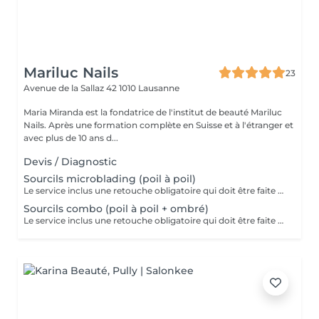
Mariluc Nails
23
Avenue de la Sallaz 42
1010 Lausanne
Maria Miranda est la fondatrice de l'institut de beauté Mariluc
Nails. Après une formation complète en Suisse et à l'étranger et
avec plus de 10 ans d...
Devis / Diagnostic
Sourcils microblading (poil à poil)
Le service inclus une retouche obligatoire qui doit être faite entre 25 et 40 jours après la séance initiale. Si le délais est dépassé, vous perdez le droit à la retouche gratuite et celle-ci sera donc facturée.
Sourcils combo (poil à poil + ombré)
Le service inclus une retouche obligatoire qui doit être faite entre 25 et 40 jours après la séance initiale. Si le délais est dépassé, vous perdez le droit à la retouche gratuite et celle-ci sera donc facturée.