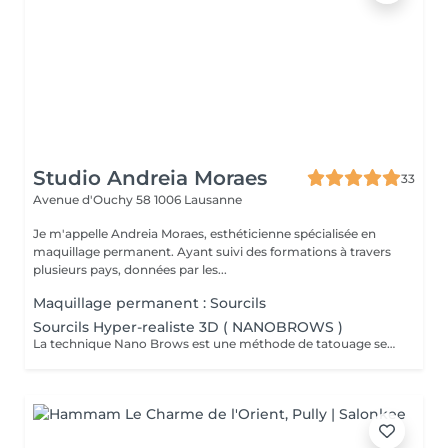
Studio Andreia Moraes
33
Avenue d'Ouchy 58
1006 Lausanne
Je m'appelle Andreia Moraes, esthéticienne spécialisée en
maquillage permanent. Ayant suivi des formations à travers
plusieurs pays, données par les...
Maquillage permanent : Sourcils
Sourcils Hyper-realiste 3D ( NANOBROWS )
La technique Nano Brows est une méthode de tatouage semi-permanent des sourcils qui utilise une aiguille plus fine que celle utilisée dans le microblading. Cette aiguille très fine, semblable à une aiguille hypodermique, permet de créer des traits plus fins et plus précis, ce qui donne un aspect plus naturel aux sourcils. De plus, la technique Nano Brows peut être moins douloureuse que le microblading car elle utilise une pression moins importante ( profondeur) sur la peau. Les avantages de la technique Nano Brows par rapport au microblading incluent une guérison plus rapide, des résultats plus durables et une meilleure rétention des pigments. De plus, étant donné que les traits sont plus fins et plus précis, le résultat est souvent plus réaliste et moins susceptible de s'estomper avec le temps.