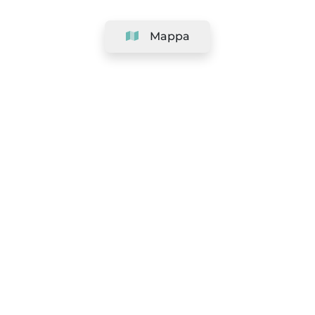
Mappa
Azienda
Assistenza
Squadra
&
Carriere
Informazioni per i saloni
Legale
Termini e condizioni
Politica sulla Privacy