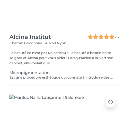
Alcina Institut
26
Chemin Falconnier 1 A
1260 Nyon
La beauté ce n'est pas un cadeau !! La beauté a besoin de se
soigner et Alcina peut vous aider ! Lorsqu'Alcina a ouvert son
cabinet, elle voulait que...
Micropigmentation
Est une procédure esthétique qui consiste à introduire des pigments colorés dans la couche superficielle de la peau (l'épiderme et le derme supérieur) des sourcils. Le but est de ressiner, restructurer densifier ou corriger la ligne des sourcils pour un effet longue durée. Technique Mix (combo brows): Technique qui combine le poil à poil (microblading) sur la tête du sourcil et l'ombrage (microshading) sur le corps et la queue pour un résultat à la fois naturel et défini. Gain de temps: Plus besoin de maquiller ses sourcils quotidiennement. Résultat: Longue durée. Le teint s'estompe naturellement généralement entre 9 à 18 mois. Aspect Naturel: Permet de combler les sourcils claisemés ou de masquer une alopécie. Peu invasive: Moins profon et moins douloureux qu'un tatouage classique. Résistant: Ne coule pas avec l'eau ou la transpiration. Retouches nécessaires: Des retouches sont obligatoires ( la première aprés 4-8 semaines, puis annuellement) pour maintenir le résultat.