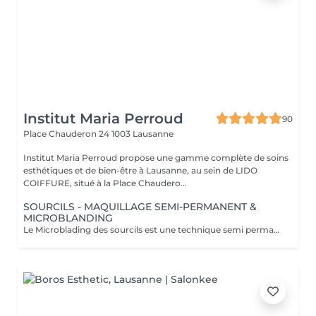
Institut Maria Perroud
90
Place Chauderon 24
1003 Lausanne
Institut Maria Perroud propose une gamme complète de soins
esthétiques et de bien-être à Lausanne, au sein de LIDO
COIFFURE, situé à la Place Chaudero...
SOURCILS - MAQUILLAGE SEMI-PERMANENT &
MICROBLANDING
Le Microblading des sourcils est une technique semi permanente de maquillage qui vise à redessiner et intensifier les sourcils pour leur donner une apparence plus fournie et naturelle. Voici tout ce qu'il faut savoir : Le principe Le Microblading consiste à dessiner des poils fins à l'aide d'une lame très fine (contenant de minuscules aiguilles) qui dépose un pigment dans les couches superficielles de la peau. Contrairement au maquillage permanent, le Microblading est plus subtil et imite les vrais poils pour un effet naturel. Durée : 12 à 18 mois, selon le type de peau (peau grasse retient moins bien le pigment). Avantages Naturel : Résultat proche des vrais poils. Gain de temps : Plus besoin de maquiller les sourcils chaque matin. Personnalisable : Couleur, forme et épaisseur adaptées à chaque visage.