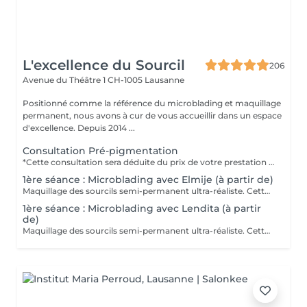
L'excellence du Sourcil
206
Avenue du Théâtre 1
CH-1005 Lausanne
Positionné comme la référence du microblading et maquillage
permanent, nous avons à cur de vous accueillir dans un espace
d'excellence. Depuis 2014 ...
Consultation Pré-pigmentation
*Cette consultation sera déduite du prix de votre prestation lors de votre prochain rendez-vous. *Les samedis, cette prestation ne peut pas être réservée en ligne. Merci de contacter directement l'institut pour fixer un rendez-vous.
1ère séance : Microblading avec Elmije (à partir de)
Maquillage des sourcils semi-permanent ultra-réaliste. Cette prestation comprend une retouche valable de 4 à 8 semaines qui suivent le traitement. Passé ce délais, la retouche sera facturée. Merci de réserver dès aujourd'hui le rendez-vous retouche 4 à 8 semaines après la 1ère séance s'il vous plait. (La redouche doit être fixée avec la même technicienne ayant effectuée votre première séance.)
1ère séance : Microblading avec Lendita (à partir
de)
Maquillage des sourcils semi-permanent ultra-réaliste. Cette prestation comprend une retouche valable de 4 à 8 semaines qui suivent le traitement. Passé ce délais, la retouche sera facturée. Merci de réserver dès aujourd'hui le rendez-vous retouche 4 à 8 semaines après la 1ère séance s'il vous plait. (La redouche doit être fixée avec la même technicienne ayant effectuée votre première séance.)