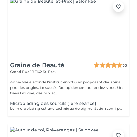
Graine de Beauté
55
Grand Rue 1B
1162 St-Prex
Anne-Marie a fondé l'institut en 2010 en proposant des soins
pour les ongles. Le succès fût rapidement au rendez-vous. Un
travail soigné, des prix at...
Microblading des sourcils (1ère séance)
Le microblading est une technique de pigmentation semi-permanente qui permet de rajouter des poils là où il n'y en a plus en reproduisant à l'identique, de façon très fine, l'implantation de vrais poils. Il permet de ne pas remplacer complètement le sourcil, mais de le corriger en densité et en forme afin qu'il soit plus équilibré, fourni et structuré. Pour un effet encore plus naturel, deux nuances différentes de pigments peuvent être utilisées. Une retouche annuelle est conseillée.