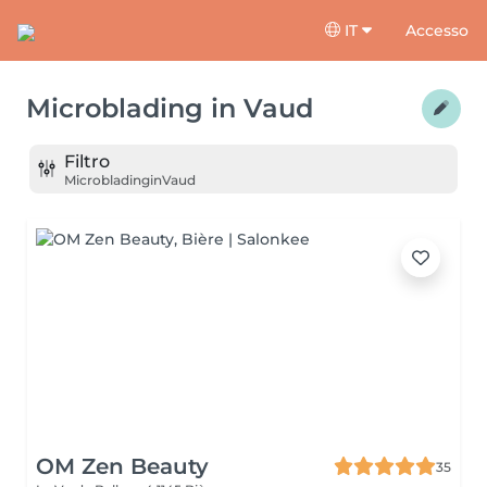
IT
Accesso
Microblading
in
Vaud
Filtro
Microblading
in
Vaud
OM Zen Beauty
35