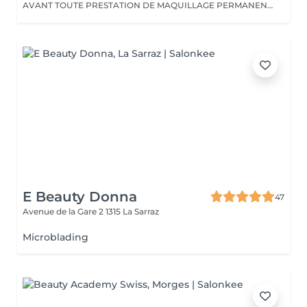
AVANT TOUTE PRESTATION DE MAQUILLAGE PERMANENT, un entretien de conseil de 15 minutes (offert) est obligatoire. Ce rendez-vous permet de : Valider si le Microblading est adapté pour vous. Définir la forme et la couleur. Répondre à toutes vos questions. Prendre rendez-vous pour votre entretien de conseil Sans cet entretien, le soin ne peut pas être réalisé. LE MICROBLADING est une méthode ancestrale asiatique qui a pour but de reproduire un effet de poil. Les trous sont comblés à l'aide d'un stylo métallique et de nano aiguilles, un trait ultra fin est tracé qui imite le poil à la perfection. Grace à cette technique, les sourcils sont redessinés, RENDU VISUEL Effet poil : des poils sont dessinés un par un. Discret, pas d'intensité. A CHOISIR SI Vous ne maquillez pas ou peu vos sourcils au quotidien. Vous ne souhaitez pas apporter de l'intensité à votre ligne.
E Beauty Donna
47
Avenue de la Gare 2
1315 La Sarraz
Microblading