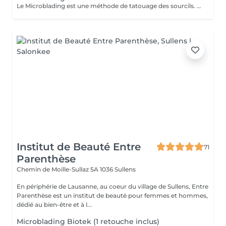
Le Microblading est une méthode de tatouage des sourcils. Le sourcil est redessiné poil par poil à l'aide d'un stylo à aiguilles en imitant parfaitement le sourcil. Nous n'utilisons que des pigments naturels. Le processus de cicatrisation dure de 5 à 7 jours, une retouche après 4 semaines est obligatoire. Une fois cette dernière effectuée, le Microblading dure de 2 à 3 ans.
Institut de Beauté Entre
71
Parenthèse
Chemin de Moille-Sullaz 5A
1036 Sullens
En périphérie de Lausanne, au coeur du village de Sullens, Entre
Parenthèse est un institut de beauté pour femmes et hommes,
dédié au bien-être et à l...
Microblading Biotek (1 retouche inclus)