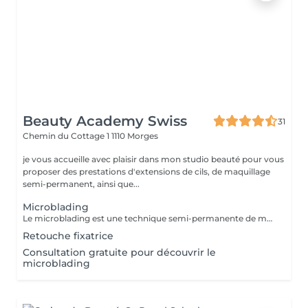
Beauty Academy Swiss
31
Chemin du Cottage 1
1110 Morges
je vous accueille avec plaisir dans mon studio beauté pour vous
proposer des prestations d'extensions de cils, de maquillage
semi-permanent, ainsi que...
Microblading
Le microblading est une technique semi-permanente de maquillage des sourcils qui consiste à dessiner des poils fins à l'aide d'un petit outil manuel muni de micro-aiguilles. Cela permet de créer des sourcils plus définis et naturels, en comblant les zones clairsemées ou en redessinant entièrement la forme. Le résultat peut durer entre 12 à 18 mois, avec des retouches nécessaires pour maintenir l'apparence.
Retouche fixatrice
Consultation gratuite pour découvrir le
microblading