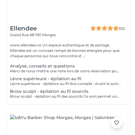
Ellendee
552
Grand Rue 68
1110 Morges
www.ellendee.co Un espace authentique et de partage
Ellendee est un concept rempli de bonnes énergies pour que
chaque personne qui nous rencontre et ...
Analyse, conseils et questions
Merci de nous mettre une note lors de votre réservation pour quel type de soin vous avez besoin de conseils.
Lèvre supérieure - épilation au fil
Lèvre supérieure - épilation au fil Nos conseils : Avant le soin : La peau doit être propre et bien hydratée Après le soin: Maintenir une bonne hydratation. Option : Appliquer une crème désinfectante, cicatrisante et hydratante pendant 2 jours à la maison.
Brow sculpt - épilation au fil sourcils
Brow sculpt - épilation au fil des sourcils Ce soin permet une restructuration de la forme naturelle des sourcils visant une meilleure symétrie et cohérence avec la forme du visage. Nos conseils : Avant le soin: La peau doit être propre et bien hydratée. Aprés le soin: Maintenir une bonne hydratation. Option : Appliquer une crème désinfectante, cicatrisante et hydratante pendant 2 jours à la maison. Options : Repousse de 2-3 semaines (pour clientèle régulière) : Maintien rapide de la structuration faite au préalable avec épilation au fil. Repousse de 4 semaines : Maintien de la structuration faite au préalable avec épilation au fil. Repousse de +4 semaines : Restructuration des sourcils avec épilation au fil.