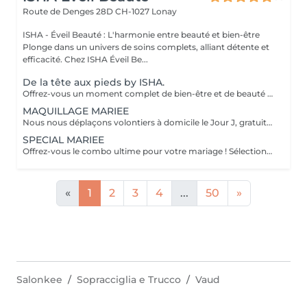
Route de Denges 28D
CH-1027 Lonay
ISHA - Éveil Beauté : L'harmonie entre beauté et bien-être
Plonge dans un univers de soins complets, alliant détente et
efficacité. Chez ISHA Éveil Be...
De la tête aux pieds by ISHA.
Offrez-vous un moment complet de bien-être et de beauté avec notre forfait De la tête aux pieds by ISHA. Ce rituel a été pensé pour prendre soin de vous dans les moindres détails, avec une sélection de prestations associant détente, hydratation et mise en beauté. Ce forfait comprend un massage classique, un soin visage hydratant sur mesure, une pose complète de vernis semi-permanent aux mains et aux pieds, un soin hydratant, ainsi qu’un shampooing & brushing pour des cheveux légers, brillants et parfaitement coiffés. En plus, vous bénéficiez de conseils maquillage personnalisés ainsi que d’un maquillage de mise en beauté offert, pour sublimer votre visage en toute élégance. Laissez-vous chouchouter de la tête aux pieds dans une ambiance douce et professionnelle, pour ressortir détendue, soignée et rayonnante.
MAQUILLAGE MARIEE
Nous nous déplaçons volontiers à domicile le Jour J, gratuitement jusqu'à 10 km. Nous demandons CHF 40 pour un déplacement entre 11km et 20km. Au-delà de 21km, à discuter !
SPECIAL MARIEE
Offrez-vous le combo ultime pour votre mariage ! Sélectionnez l'un de nos 3 forfaits qui vous proposent différentes options à combiner. Bénéficiez de 3 services inclus avec le Pack Bronze. Profitez de 5 services inclus avec le Pack Silver. Optez pour la formule tout inclus avec le Pack Gold. Faites votre choix parmi les services ci-dessous : Maquillage mariée avec essai Ongles mains Ongles pieds Rehaussement de cils avec teinture Extension de cils Epilations sourcils Soins visage Spray Tan Epilations Massage relaxant Arrangement floral avec notre partenaire sur devis (en extra) *Durée à titre indicatif.
«
1
2
3
4
...
50
»
Salonkee
Sopracciglia e Trucco
Vaud