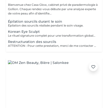
Bienvenue chez Casa Glow, cabinet privé de paradermologie à
Gollion. Chaque rendez-vous débute par une analyse experte
de votre peau afin d'identifie...
Épilation sourcils durant le soin
Épilation des sourcils réalisée pendant le soin visage.
Korean Eye Sculpt
Le rituel signature complet pour une transformation globale du regard. Comprend : - lash lift avec teinture des cils - restructuration des sourcils - brow lift - teinture sourcils personnalisée - masque contour des yeux Une transformation complète du regard, naturelle, structurée et lumineuse. (les teintures sont facultatives)
Restructuration des sourcils
ATTENTION : Pour cette prestation, merci de me contacter directement afin que nous puissions convenir ensemble du créneau le plus adapté à nos disponibilités respectives. Une ligne de sourcils parfaitement équilibrée, un regard sublimé avec précision.