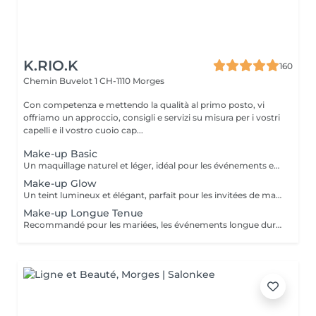
K.RIO.K
160
Chemin Buvelot 1
CH-1110 Morges
Con competenza e mettendo la qualità al primo posto, vi
offriamo un approccio, consigli e servizi su misura per i vostri
capelli e il vostro cuoio cap...
Make-up Basic
Un maquillage naturel et léger, idéal pour les événements en journée, les réunions et entretiens importants, les anniversaires, les shooting photos simples.
Make-up Glow
Un teint lumineux et élégant, parfait pour les invitées de mariage, les remises de diplôme, les soirées et occasions spéciales.
Make-up Longue Tenue
Recommandé pour les mariées, les événements longue durée, les shooting photos ou tournages vidéos professionnels, et toute occasion pour laquelle le maquillage doit rester impeccable pendant plusieurs heures.