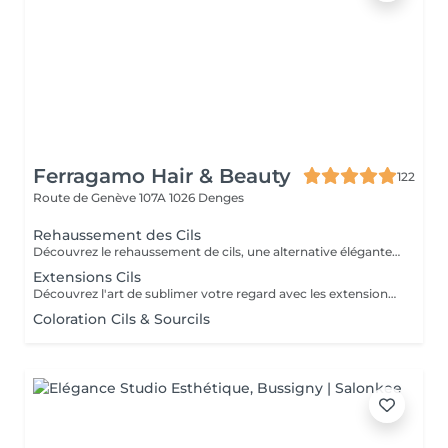
Ferragamo Hair & Beauty
122
Route de Genève 107A
1026 Denges
Rehaussement des Cils
Découvrez le rehaussement de cils, une alternative élégante et naturelle aux extensions de cils. Cette technique innovante offre un rendu subtil qui magnifie votre regard sans artifice. Grâce à un recourbement délicat, vos cils sont liftés à la perfection, créant un effet d'ouverture qui agrandit visuellement vos yeux. ( Ce soin inclus un soin à la kératine)
Extensions Cils
Découvrez l'art de sublimer votre regard avec les extensions de cils La personnalisation des longueurs et des courbures assure un résultat subtil ou dramatique selon votre style. Dites adieu au mascara et profitez d'un regard déjà impeccable dès le réveil. Vos cils resteront éclatants et volumineux pendant plusieurs semaines grâce à une application soignée. Plongez dans l'expérience d'un regard captivant et laissez vos yeux s'exprimer avec éclat. Optez pour des extensions de cils et révélez la beauté qui sommeille en vous !
Coloration Cils & Sourcils