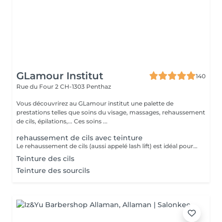
GLamour Institut
140
Rue du Four 2
CH-1303 Penthaz
Vous découvrirez au GLamour institut une palette de
prestations telles que soins du visage, massages, rehaussement
de cils, épilations,... Ces soins ...
rehaussement de cils avec teinture
Le rehaussement de cils (aussi appelé lash lift) est idéal pour donner une belle courbe à vos cils. Pour un résultat sublime et naturelle! La teinture des cils est offerte pour un résultat exceptionnel. Tenue 4 à 6 semaines.
Teinture des cils
Teinture des sourcils