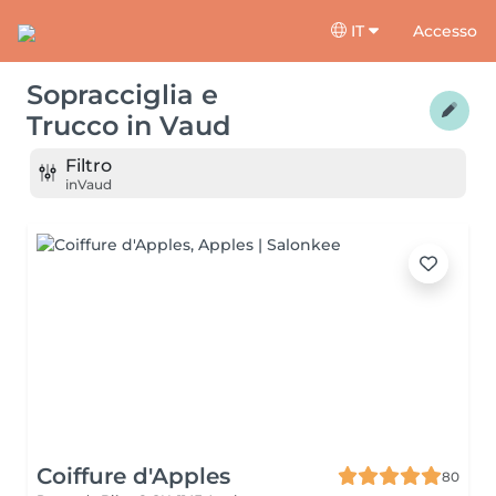
IT
Accesso
Sopracciglia e
Trucco
in
Vaud
Filtro
in
Vaud
Coiffure d'Apples
80