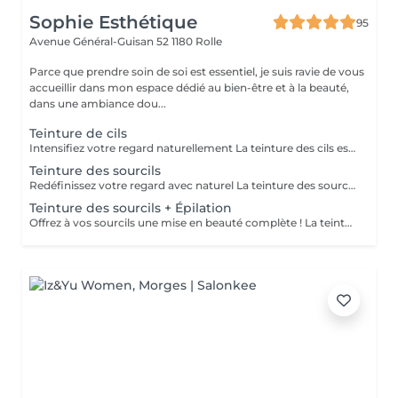
Sophie Esthétique
95
Avenue Général-Guisan 52
1180 Rolle
Parce que prendre soin de soi est essentiel, je suis ravie de vous
accueillir dans mon espace dédié au bien-être et à la beauté,
dans une ambiance dou...
Teinture de cils
Intensifiez votre regard naturellement La teinture des cils est une solution idéale pour celles qui souhaitent un regard plus intense sans maquillage quotidien. Ce soin consiste à colorer les cils avec une teinture adaptée. - Résultat naturel et éclatant. - Gain de temps au quotidien. - Tenue jusqu'à 4 semaines. - Convient à tous types de cils. Parfait pour un regard sublimé dès le réveil !
Teinture des sourcils
Redéfinissez votre regard avec naturel La teinture des sourcils permet d'intensifier et d'harmoniser la couleur des poils pour un effet structuré et naturel. Ce soin est idéal pour combler les zones clairsemées, accentuer la forme et donner plus de profondeur à votre regard. - Résultat naturel et uniforme. - Effet maquillé sans effort. - Tenue jusqu'à 4 semaines. - Adaptée à toutes les couleurs de sourcils. Sublimez votre regard en toute simplicité, sans maquillage quotidien !
Teinture des sourcils + Épilation
Offrez à vos sourcils une mise en beauté complète ! La teinture intensifie et harmonise la couleur de vos sourcils, tandis que l'épilation (à la cire ou au fil) redessine leur forme pour un résultat net et naturel. - Sourcils structurés et intensifiés. - Résultat naturel et tenue jusqu'à 4 semaines. - Épilation précise pour une ligne parfaite. - Effet maquillé sans contrainte. Parfait pour un regard sublimé sans effort