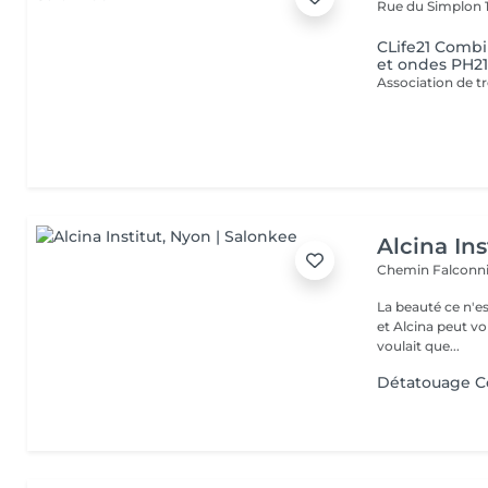
Rue du Simplon 
CLife21 Combi
et ondes PH2
Alcina Ins
Chemin Falconni
La beauté ce n'es
et Alcina peut vous aider ! Lorsqu'Alcina a 
voulait que...
Détatouage Co