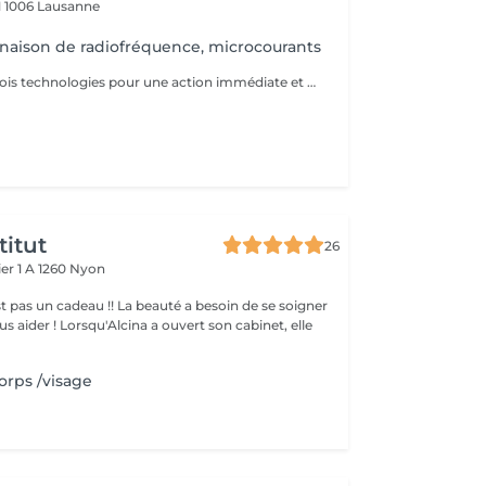
1
1006 Lausanne
naison de radiofréquence, microcourants
1
Association de trois technologies pour une action immédiate et durable afin de stimuler et densifier la production de collagène et d'élastine.
titut
26
er 1 A
1260 Nyon
t pas un cadeau !! La beauté a besoin de se soigner
ouvert son cabinet, elle
rps /visage