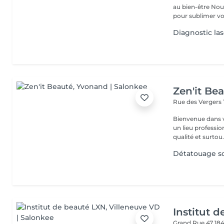
au bien-être Nous vous proposons une large gamme de prestations
pour sublimer vot
Diagnostic las
Zen'it Be
Rue des Vergers 
Bienvenue dans votre e
un lieu professio
qualité et surtou.
Détatouage so
Institut 
Grand Rue 47
18