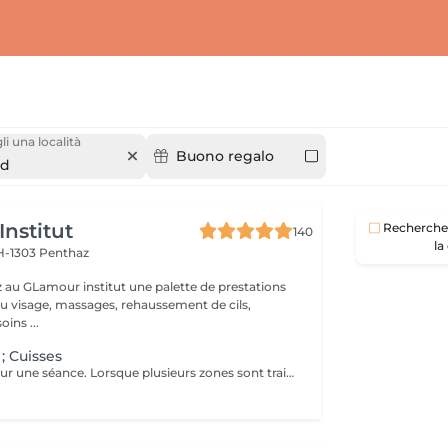
li una località
Buono regalo
ud
nstitut
Recherche 
140
la
H-1303 Penthaz
 au GLamour institut une palette de prestations
 du visage, massages, rehaussement de cils,
... Ces soins ...
 Cuisses
Les tarifs sont pour une séance. Lorsque plusieurs zones sont traitée, profitez de -15% dès 2 zones et -20% dès 3 zones. Lors de plusieurs séances nous faisons un rabais supplémentaire de 5%.