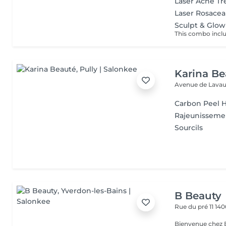
Laser Acne T
Laser Rosace
Sculpt & Glow
Karina Be
Avenue de Lava
Carbon Peel 
Rajeunisseme
Sourcils
B Beauty
Rue du pré 11
140
Bienvenue chez B