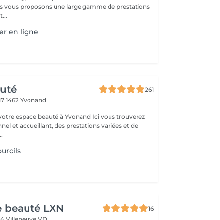
...
er en ligne
auté
261
17
1462 Yvonand
space beauté à Yvonand Ici vous trouverez
nnel et accueillant, des prestations variées et de
..
urcils
de beauté LXN
16
44 Villeneuve VD