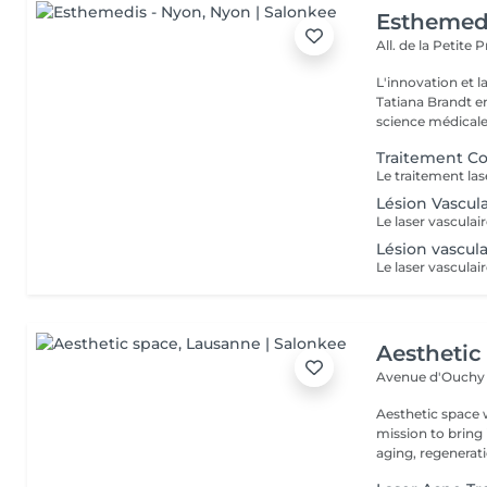
Esthemed
All. de la Petite P
L'innovation et l
Tatiana Brandt e
science médicale 
Traitement C
Lésion Vascul
Lésion vascul
Aesthetic
Avenue d'Ouchy
Aesthetic space 
mission to bring
aging, regenerati