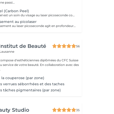
ne passi...
l (Carbon Peel)
Le Hollywood Peel est un soin du visage au laser picoseconde conçu pour nettoyer les pores en profondeur, améliorer l'éclat du teint et affiner la texture de la peau. Grâce à l'action d'un masque au charbon actif et du laser, ce traitement aide à réduire l'excès de sébum, améliorer l'apparence des pores dilatés et raviver la luminosité de la peau. Idéal pour les peaux ternes, congestionnées ou sujettes aux imperfections, il permet d'obtenir une peau plus nette, plus lumineuse et visiblement revitalisée, sans éviction sociale. Abonnements et cures disponibles pour des résultats optimaux.
sement au picolaser
Le photorajeunissement au laser picoseconde agit en profondeur pour améliorer la qualité de la peau et stimuler la production de collagène. Il permet de lisser la peau, améliorer son élasticité et uniformiser le teint, tout en offrant un résultat naturel et progressif. Abonnements disponibles.
Institut de Beauté
56
 Lausanne
 compose d'esthéticiennes diplômées du CFC Suisse
de votre beauté. En collaboration avec des
.
 la couperose (par zone)
s verrues séborrhées et des taches
s tâches pigmentaires (par zone)
auty Studio
35