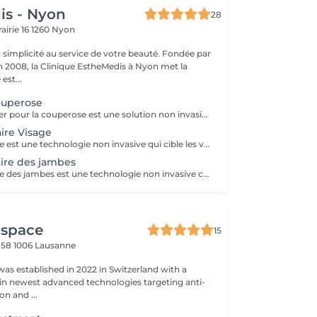
is - Nyon
28
rairie 16
1260 Nyon
a simplicité au service de votre beauté. Fondée par
n 2008, la Clinique EstheMedis à Nyon met la
est...
ouperose
Le traitement laser pour la couperose est une solution non invasive et efficace pour atténuer les rougeurs persistantes et les vaisseaux sanguins dilatés sur le visage. En utilisant des faisceaux lumineux ciblés, il permet de coaguler les capillaires visibles, réduisant ainsi leur apparence et améliorant l'uniformité du teint. Une action ciblée pour une peau plus nette et homogène : Réduit les rougeurs et atténue la couperose Cible les vaisseaux dilatés pour les rendre moins visibles Améliore la texture de la peau et unifie le teint
aire Visage
Le laser vasculaire est une technologie non invasive qui cible les vaisseaux sanguins dilatés, réduisant ainsi les rougeurs et les imperfections cutanées liées à la circulation. Grâce à des faisceaux de lumière précis, il coagule les vaisseaux sans affecter les tissus environnants, permettant une disparition progressive des lésions vasculaires. Une solution efficace pour un teint plus uniforme : Traite la couperose, les varices et les taches de vin Réduit les rougeurs et améliore la microcirculation cutanée Cible les vaisseaux sanguins sans endommager la peau
aire des jambes
Le laser vasculaire des jambes est une technologie non invasive conçue pour traiter les varices et les veines spider (télangiectasies). En utilisant des faisceaux lumineux ciblés, ce traitement permet de coaguler et éliminer les vaisseaux sanguins anormaux sans affecter les tissus environnants.
 space
15
 58
1006 Lausanne
was established in 2022 in Switzerland with a
 in newest advanced technologies targeting anti-
on and ...