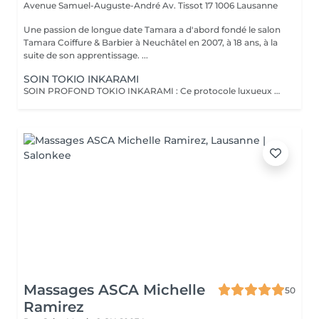
Avenue Samuel-Auguste-André Av. Tissot 17
1006 Lausanne
Une passion de longue date Tamara a d'abord fondé le salon
Tamara Coiffure & Barbier à Neuchâtel en 2007, à 18 ans, à la
suite de son apprentissage. ...
SOIN TOKIO INKARAMI
SOIN PROFOND TOKIO INKARAMI : Ce protocole luxueux du Japon présente une « haute technologie » unique et brevetée. Enrichi en kératines, il scelle la cuticule pour éliminer les fourches et hydrater en profondeur. Il apporte une brillance et une souplesse incomparables. Elle contient six sortes de kératines et des acides aminés, dont la limnanthe, un actif végétal à l'effet gainant durable, et le Fullerène, un actif au pouvoir hautement regénérant qui facilite la pénétration des actifs en favorisant leur fusion au plus profond de la fibre (Distingué par un prix Nobel de chimie en 1996) Notre soin best-seller ! Ce soin convient aux cheveux colorés, décolorés, naturels et à toutes les textures. Tokio Inkarami sublime également les cheveux en pleine santé. Cheveux courts - longueurs au dessus des épaules Cheveux longs: - longueurs aux épaules/ et en dessous
Massages ASCA Michelle
50
Ramirez