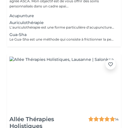
agréé ASCA. Mon objectif est de vous offrir des soins
personnalisés dans un cadre apai...
Acupunture
Auriculothérapie
L'auriculothérapie est une forme particulière d'acupuncture qui est pratiquée sur le pavillon de l'oreille. L'oreille est un microsystème qui reflète le corps dans son intégralité au moyen de zones réflexes. Chaque zone correspond à un organe, une partie du corps ou une fonction. L'information relative à une affection ou une maladie se reflète directement sur la zone de l'oreille qui lui correspond.
Gua-Sha
Le Gua-Sha est une méthode qui consiste à frictionner la peau, préalablement huilée, à l'aide d'un ustensile en porcelaine, en corne, en pierre ou en métal. Littéralement, Gua-Sha veut dire gratter-sable. Le sable étant le dépôt qui s'accumule dans le lit de la rivière, réduisant l'écoulement de l'eau. A l'image de la rivière et de l'eau, le Qi circule dans les méridiens. La libre circulation du Qi peut être entravée par des toxines qu'il convient d'éliminer. Le Gua-sha a pour but de rétablir le flux du Qi et du Sang et extraire les toxines qui causent un blocage ou un déséquilibre en les amenant à la surface de la peau afin de les évacuer. Le Gua-sha peut laisser des rougeurs sur la peau qui disparaissent en quelques jours. L'observation de ces rougeurs donne des informations précieuses sur l'état du Qi et du Sang.
Allée Thérapies
14
Holistiques