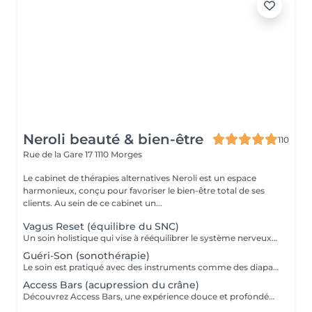
Neroli beauté & bien-être
110
Rue de la Gare 17
1110 Morges
Le cabinet de thérapies alternatives Neroli est un espace
harmonieux, conçu pour favoriser le bien-être total de ses
clients. Au sein de ce cabinet un...
Vagus Reset (équilibre du SNC)
Un soin holistique qui vise à rééquilibrer le système nerveux cherchant à ramener le corps d'un état de stress chronique, d'hypervigilance ou d'épuisement vers un état de sécurité, de régulation et de repos profond. Le soin agit principalement sur l'équilibre entre : le système sympathique(mode action / stress / survie) et le système parasympathique(mode récupération / digestion / réparation) L'idée n'est pas d'enlever le stress, mais d'aider le corps à retrouver sa capacité naturelle d'autorégulation. Plusieurs techniques comme l'access Bars, l'aromathérapie, l'acupressure et les diapasons sont utilisées. On travaille globalement sur : -les centres énergétiques (chakras) -les méridiens -le champ vibratoire -la fréquence émotionnelle -la colonne vertébrale et le nerf vague L'objectif est de restaurer une sensation de fluidité, d'alignement et de stabilité intérieure.
Guéri-Son (sonothérapie)
Le soin est pratiqué avec des instruments comme des diapasons et des bols de cristal qui émettent des sons et des vibrations précises et pures capables d'aller stimuler vos cellules afin de ré harmoniser le corps physique qui retrouve son potentiel d'auto-guérison. Les diapasons peuvent être orientés de trois manières : au niveau des oreilles , au niveau du corps physique (par exemple sur certains points d'acupuncture) et à faible distance du corps, soit dans le champ énergétique. Il est possible de résoudre certains déséquilibres ou douleurs au niveau physique comme les acouphènes, douleurs articulaires et musculaires, aider la réabsorption des kystes , retrouver l'équilibre psychique après un burn-out ou une dépression ou tout simplement donner de la relaxation et du bien-être à son corps.
Access Bars (acupression du crâne)
Découvrez Access Bars, une expérience douce et profondément régénérante qui aide à libérer les blocages et limitations dans tous les aspects de votre vie. Lors de la séance, 32 points clés du crâne sont stimulés avec légèreté, chacun étant lié à des domaines tels que la joie, l'argent, la créativité, la guérison ou la confiance en soi. Cette activation permet de dissiper les pensées négatives, de relâcher les tensions accumulées et d'ouvrir de nouvelles perspectives dans votre vie. Les bienfaits se ressentent à la fois dans le corps et l'esprit : réduction du stress, sommeil plus profond et réparateur, concentration accrue, renforcement du système immunitaire, et sensation de légèreté et de clarté intérieure. Offrez-vous ce moment unique de relaxation et de renouveau, où chaque touche délicate devient une invitation à lâcher-prise, à revitaliser votre énergie et à créer un espace de liberté et de sérénité dans votre quotidien.