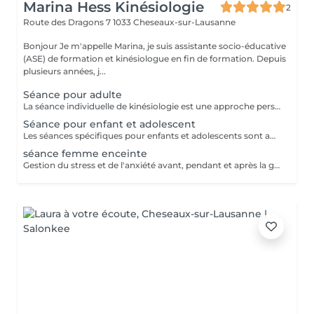
Marina Hess Kinésiologie
2
Route des Dragons 7
1033 Cheseaux-sur-Lausanne
Bonjour Je m'appelle Marina, je suis assistante socio-éducative
(ASE) de formation et kinésiologue en fin de formation. Depuis
plusieurs années, j...
Séance pour adulte
La séance individuelle de kinésiologie est une approche personnalisée pour travailler sur le stress, la fatigue et les maux physiques et émotionnels. Les séances de kinésiologie peuvent vous aider à retrouver un équilibre énergétique, physique et émotionnel. - Approche personnalisée - Travaille sur les maux physiques, mental et émotionnels - Adapté à chacun
Séance pour enfant et adolescent
Les séances spécifiques pour enfants et adolescents sont adaptées pour répondre à leurs besoins et leur rythme. Les séances pour les enfants et adolescents sont conçues pour les accompagner dans leur développement émotionnel et physique. - Adapté aux besoins et rythme des jeunes - Séances ludiques, amusantes et efficaces - Aide à gérer les émotions et le stress
séance femme enceinte
Gestion du stress et de l'anxiété avant, pendant et après la grossesse Soulagement des tensions physiques liées à la grossesse. Préparation mentale et émotionnelle à l'accouchement. Le retour à son corps physique, mental et émotionnel Lors du post-partum Allaitement compliqué