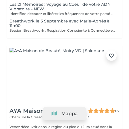
Les 21 Mémoires : Voyage au Coeur de votre ADN
Vibratoire - NEW
Identifiez, décodez et libérez les fréquences de votre passé pour transformer votre présent. Derrière nos blocages et nos habitudes se trouvent parfois des empreintes anciennes, logées au niveau corporel et inconscient. Le soin « Les 21 Mémoires » aide à identifier et libérer ces mémoires pour permettre un mieux-être durable. Comment ça fonctionne ? Le soin utilise des instruments vibratoires (bols chantants, fréquences ciblées) pour résonner avec le corps et faire émerger ce qui est enfermé. Le son permet d'accéder là où la parole seule ne suffit pas. Des phrases puissantes et ciblées sont ensuite utilisées pour reprogrammer doucement de nouveaux schémas intérieurs. Ce qui le rend unique Chaque séance est entièrement personnalisée : le protocole s'adapte à votre histoire, à votre corps et à ce qui se manifeste durant la séance. L'approche favorise une libération en profondeur, puis une ancrage de nouvelles ressources intérieures.
Breathwork le 5 Septembre avec Marie-Agnès à
11h00
Session Breathwork : Respiration Consciente & Connectée en collaboration avec Marie-Agnès - Mon coeur de lumière Le Breathwork est une pratique puissante de respiration circulaire qui permet un lâcher-prise profond. En libérant les tensions accumulées à l'intérieur de nous, cette technique aide à ancrer le corps tout en clarifiant l'esprit. C'est un véritable voyage intérieur qui amplifie les capacités de votre âme, de votre corps et de votre esprit, pour vous reconnecter à votre essence véritable. Pourquoi participer le 5 septembre ? -Relâcher ce qui ne vous sert plus -Retrouver un alignement intérieur total -Vivre la force d'une expérience collective bienveillante. Offre Duo : Le repas est offert pour toute réservation combinant le Breathwork et le Bain Sonore à 14h30 le même jour ! Une belle occasion de partager un moment de convivialité et d'intégrer les bienfaits de la journée. Merci de nous informer lors de la réservation si vous prenez l'offre combinée (pour que nous préparions le repas). Si vous ne souhaitez pas le bain sonore, vous pouvez rester avec une participation de 10.-. Emplacement à la Grange Chapallaz de Denens ! Pour le paiement vous allez recevoir 7 jours avant un mail pour faire le versement par Twint afin que le Jour J nous soyons tous tranquille avec ceci. Annulation moins de 24h avant ne sera pas remboursée . Vous receverez des informations supplémentaires 24h avant
AYA Maison de Beauté
87
Mappa
Chem. de la Cressonnière 15
CH-1148 Moiry VD
Venez découvrir dans la région du pied du Jura situé dans la