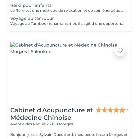
Reiki pour enfants
Le Reiki est une méthode de relaxation et de soin énergétique, il aide en cas de : Peurs, Angoisses, Confiance en soi, Concentration, Traumatismes, Préparation aux examens... L'enfant reste habillé. Il est installé sur la table de massage et est recouvert d'une couverture douillette, et c'est parti pour 30 min de Douceur.
Voyage au tambour
Voyage au Tambour (chamanisme), il s'agit d une opportunité d'introspection, de libération et de guérison, descendre au plus profond de soi-même et trouver des réponses, des compréhensions (blessures anciennes, peurs, difficultés). On peut également connaître son animal de pouvoir, vies antérieures... Quels que soient vos besoins, vous allez vivre un moment Exceptionnel et Hors du Temps.
Cabinet d'Acupuncture et
14
Médecine Chinoise
Avenue des Pâquis 25
1110 Morges
Bonjour, je suis Sylvain Ducotterd, thérapeute basé à Morges et