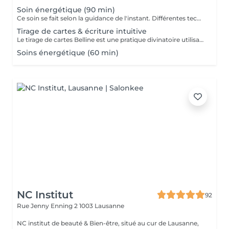
Soin énergétique (90 min)
Ce soin se fait selon la guidance de l'instant. Différentes techniques peuvent être utilisées et se combiner entre elles selon les besoins. Après avoir fixé un objectif de travail pour la séance, le receveur est invité à se détendre alors que la thérapeute se laissera guider par les informations ou les gestes à accomplir pour effectuer le soin.
Tirage de cartes & écriture intuitive
Le tirage de cartes Belline est une pratique divinatoire utilisant un jeu de 53 cartes, créé par l'astrologue Claude Belline. Chaque carte a une signification spécifique et est associée à des symboles et des couleurs. Chaque position représente un aspect de la vie du consultant, comme le passé, le présent, l'avenir, les obstacles ou les conseils. L'interprétation se base sur les cartes tirées et leur agencement, offrant des perspectives sur les événement à venir, les choix à faire ou les influences en jeu. C'est un outil pour la réflexion personnelle et l'introspection. Je vous propose un premier tirage de cartes afin de clarifier certaines situations que vous traversez. Lors de cette première consultation, nous aurons la possibilité d'effectuer deux tirages supplémentaire si nécessaire. Si vous ressentez le besoin d'un approfondissement, nous pourrons convenir d'une autre séance, que ce soit pour un tirage complémentaire ou pour un soin énergétique. De plus, il est possible qu'un texte en écriture intuitive émerge durant notre séance. Cela ne se produit pas systématiquement, mais cela peut vous apporter des informations supplémentaires. N'hésitez pas à me faire part de vos questions ou de vos attentes. Les tirages se font à distance pas besoin de fixer de RDV. Pour planifier un tirage merci de me contacter par mail ou par whatsapp : Institut@pandorah.ch 0799478028 Au plaisir de vous accompagner dans ce processus :-) Paola
Soins énergétique (60 min)
NC Institut
92
Rue Jenny Enning 2
1003 Lausanne
NC institut de beauté & Bien-être, situé au cur de Lausanne,