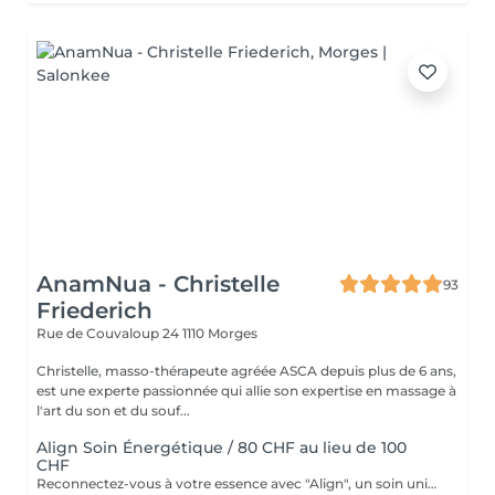
AnamNua - Christelle
93
Friederich
Rue de Couvaloup 24
1110 Morges
Christelle, masso-thérapeute agréée ASCA depuis plus de 6 ans,
est une experte passionnée qui allie son expertise en massage à
l'art du son et du souf...
Align Soin Énergétique / 80 CHF au lieu de 100
CHF
Reconnectez-vous à votre essence avec "Align", un soin unique qui fusionne l'énergie du Lahochi, la sonothérapie, et des points de pression ciblés. Le Lahochi, une technique énergétique douce, favorise la guérison et l'équilibre en rétablissant le flux énergétique dans le corps. Combiné aux vibrations apaisantes de la sonothérapie et à des pressions ciblées pour calmer le système nerveux et relâcher les tensions, ce soin libère les blocages, apaise le mental et revitalise l'esprit. L'huile essentielle "Align" de DoTerra, avec ses notes olfactives apaisantes, amplifie cet état de relaxation profonde.Offrez-vous un moment de paix et d'alignement parfait.