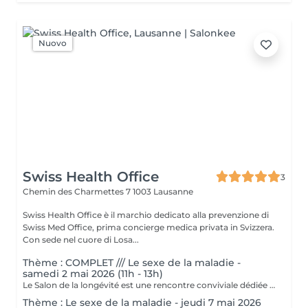
Nuovo
Swiss Health Office
3
Chemin des Charmettes 7
1003 Lausanne
Swiss Health Office è il marchio dedicato alla prevenzione di
Swiss Med Office, prima concierge medica privata in Svizzera.
Con sede nel cuore di Losa...
Thème : COMPLET /// Le sexe de la maladie -
samedi 2 mai 2026 (11h - 13h)
Le Salon de la longévité est une rencontre conviviale dédiée à la prévention, à la santé durable et aux clés pour vivre plus longtemps en bonne santé. Lors de ces réunions en petit comité, une thématique spécifique est abordée à partir d'un ouvrage ou d'un texte inspirant lié à la santé, à la longévité ou au bien-être. Un médecin, un expert ou un intervenant introduit le sujet par une courte lecture ou une présentation, avant d'ouvrir un moment d'échange et de discussion avec les participants. Ce format intimiste favorise le dialogue, le partage d'expériences et la réflexion autour des grands enjeux de la santé aujourd'hui. Organisé dans les locaux de Swiss Health Office à Lausanne, le salon accueille un nombre limité de participants (8 à 10 personnes) afin de garantir une atmosphère chaleureuse et interactive. La rencontre se conclut par un moment gourmand ou une coupe de champagne, permettant de prolonger les échanges dans un cadre convivial. ____ En cas d'annulation de l'événement à l'initiative de l'organisateur, l'intégralité des sommes versées sera remboursée à chaque participant, sans frais ni retenue
Thème : Le sexe de la maladie - jeudi 7 mai 2026