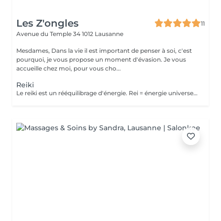
Les Z'ongles
11
Avenue du Temple 34
1012 Lausanne
Mesdames, Dans la vie il est important de penser à soi, c'est
pourquoi, je vous propose un moment d'évasion. Je vous
accueille chez moi, pour vous cho...
Reiki
Le reiki est un rééquilibrage d'énergie. Rei = énergie universelle Ki = notre propre énergie La séance de Reiki s'effectue par imposition des mains et sur tout le corps. Vous êtes habillé et couché sur la table de massage. L'énergie qui passera entre vous et moi, par mes mains, peut traiter les pathologies physiques, mentales, émotionnelles ou spirituelles. Une séance de Reiki peut avoir des effets bénéfiques sur : - Rééquilibrage des énergies - Augmentation d'énergie - Relâchement des tensions - Profonde relaxation - Stress - Angoisse Le Reiki ne remplace pas un traitement médical, ni une consultation chez votre médecin, mais est un complément idéal à divers traitements ou thérapies.