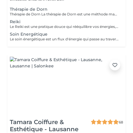
Thérapie de Dorn
Thérapie de Dorn La thérapie de Dorn est une méthode manuelle douce qui vise à rétablir l'équilibre du corps en corrigeant les désalignements des articulations et de la colonne vertébrale. Contrairement aux manipulations brusques, les corrections sont réalisées en douceur, toujours en mouvement et avec la participation active de la personne. Formé à l'École Bodyfeet, Simon Rothen utilise la méthode Dorn pour rechercher les déséquilibres pouvant être à l'origine de douleurs ou de limitations fonctionnelles. Une attention particulière est portée à la longueur fonctionnelle des jambes, au bassin, à la colonne vertébrale ainsi qu'à l'ensemble des articulations, afin de retrouver un alignement harmonieux du corps. La thérapie de Dorn peut être associée à un massage thérapeutique afin de détendre les tissus avant les corrections manuelles et d'en optimiser les effets. Cette approche globale favorise une meilleure mobilité, diminue les tensions musculaires et aide le corps à retrouver son équilibre naturel. La thérapie de Dorn est particulièrement indiquée en cas de : - douleurs du dos et des lombaires - tensions de la nuque et des épaules - sciatique - douleurs des hanches, des genoux ou des pieds - limitations de mobilité - déséquilibres posturaux - inconfort lié à certaines activités professionnelles ou sportives. Chaque traitement est adapté aux besoins de la personne. Des conseils simples et des exercices peuvent également être proposés afin de prolonger les bienfaits de la séance et de favoriser un résultat durable. Chez ISHA Éveil & Beauté, nous privilégions une approche personnalisée, respectueuse du corps et de son fonctionnement naturel, afin de vous accompagner vers un meilleur confort de vie, davantage de mobilité et un bien-être durable.
Reiki
Le Reiki est une pratique douce qui rééquilibre vos énergies, apaise le mental et recharge vos batteries intérieures. C'est comme une bulle de calme où l'on dépose le stress et où l'on retrouve son harmonie profonde.
Soin Energétique
Le soin énergétique est un flux d'énergie qui passe au travers du thérapeute afin d'activer la guérison
Tamara Coiffure &
68
Esthétique - Lausanne