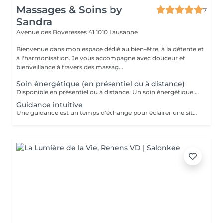
Massages & Soins by
7
Sandra
Avenue des Boveresses 41
1010 Lausanne
Bienvenue dans mon espace dédié au bien-être, à la détente et
à l'harmonisation. Je vous accompagne avec douceur et
bienveillance à travers des massag...
Soin énergétique (en présentiel ou à distance)
Disponible en présentiel ou à distance. Un soin énergétique est un moment de recentrage et d'harmonisation globale pour vous reconnectez à vous-même, retrouver une clarté intérieure et favoriser une sensation d'alignement et de mieux-être durable. Après un bref échange afin de savoir le but de votre venue et vos besoins, par magnétisme je libère les énergies lourdes qui plombent vos corps, je réharmonise et équilibre l'ensemble de vos énergies et je travaille sur les 7 chakras principaux. Chaque séance est adaptée à vos besoins. A distance: je vous appelle à l'heure du rdv, afin de vous expliquez le déroulement du soin et voir avec vous vos besoins. prévoyez 1heure de tranquillité, le temps que je fasse le soin. J'ai également besoin d'une photo de vous avant de commencer le soin.
Guidance intuitive
Une guidance est un temps d'échange pour éclairer une situation précise ou répondre à une question qui vous préoccupe. Ce n'est pas de la voyance qui elle est axée principalement sur l'avenir une séance de 30 minutes permet d'obtenir des pistes, des conseils, de la clarté et un nouvel angle de compréhensions tout en restant centré sur l'essentiel. Idéal lorsque vous ressentez le besoin d'un éclairage rapide ou d'un petit recentrage. Une séance de 60minutes est un accompagnement plus approfondi pour explorer une problématique dans sa globalité. Ce format offre l'espace nécessaire pour aller plus loin, mettre du sens sur vos ressentis et inquiétudes, identifier des blocages et ouvrir des perspectives concrètes d'évolution. Je canalise sans support ou avec l'aide de différents oracles et tarots. Je refuse toute demande qui nuiraient au bien-être et au libre arbitre d'une personne. Je ne travaille pas sur le thème de la santé. Il est conseillé de préparer vos questions avant la séance