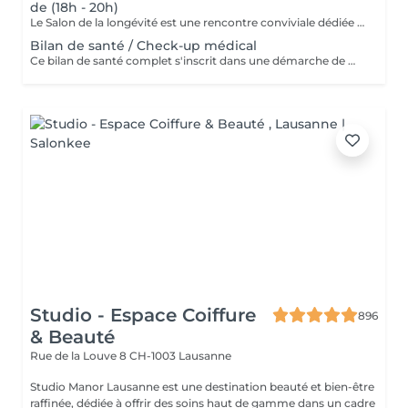
de (18h - 20h)
Le Salon de la longévité est une rencontre conviviale dédiée à la prévention, à la santé durable et aux clés pour vivre plus longtemps en bonne santé. Lors de ces réunions en petit comité, une thématique spécifique est abordée à partir d'un ouvrage ou d'un texte inspirant lié à la santé, à la longévité ou au bien-être. Un médecin, un expert ou un intervenant introduit le sujet par une courte lecture ou une présentation, avant d'ouvrir un moment d'échange et de discussion avec les participants. Ce format intimiste favorise le dialogue, le partage d'expériences et la réflexion autour des grands enjeux de la santé aujourd'hui. Organisé dans les locaux de Swiss Health Office à Lausanne, le salon accueille un nombre limité de participants (8 à 10 personnes) afin de garantir une atmosphère chaleureuse et interactive. La rencontre se conclut par un moment gourmand ou une coupe de champagne, permettant de prolonger les échanges dans un cadre convivial. ____ En cas d'annulation de l'événement à l'initiative de l'organisateur, l'intégralité des sommes versées sera remboursée à chaque participant, sans frais ni retenue
Bilan de santé / Check-up médical
Ce bilan de santé complet s'inscrit dans une démarche de médecine préventive, visant à évaluer votre état de santé global et à identifier précocement d'éventuels facteurs de risque. Le parcours débute par une consultation avec un médecin généraliste interniste spécialisé en médecine préventive, permettant d'évaluer vos antécédents médicaux, votre mode de vie et vos objectifs de santé. Sur cette base, un bilan sanguin personnalisé est prescrit afin d'analyser différents marqueurs biologiques essentiels. Le bilan comprend également un scan 3D du corps entier, permettant d'obtenir une analyse précise de la morphologie et des mesures corporelles. Cette technologie rapide, non invasive et sans rayonnement offre une vision objective de la composition corporelle et constitue un outil précieux pour le suivi de la santé et de la condition physique. Une consultation finale est ensuite organisée afin de présenter les résultats, d'en proposer une interprétation médicale complète et de formuler des recommandations personnalisées en matière de prévention, de mode de vie et d'optimisation de la santé. Ce bilan permet ainsi de disposer d'une vision claire de son état de santé et d'un plan d'action adapté pour préserver son bien-être à long terme. Consultation médecin - 1h Scan corps entier - 15 min Prise de sang - 15 min Consultation avec résultat - par téléphone uniquement Santé de la femme et Performance masculine. Les check-up / prévention ne sont pas couvert par l'assurance
Studio - Espace Coiffure
896
& Beauté
Rue de la Louve 8
CH-1003 Lausanne
Studio Manor Lausanne est une destination beauté et bien-être
raffinée, dédiée à offrir des soins haut de gamme dans un cadre