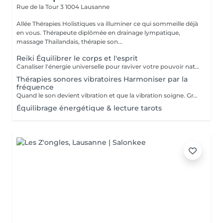
Rue de la Tour 3
1004 Lausanne
Allée Thérapies Holistiques va illuminer ce qui sommeille déjà
en vous. Thérapeute diplômée en drainage lympatique,
massage Thailandais, thérapie son...
Reiki Équilibrer le corps et l'esprit
Canaliser l'énergie universelle pour raviver votre pouvoir naturel de guérison. Le Reiki est une pratique japonaise douce qui restaure la circulation de l'énergie vitale. Il favorise la détente, réduit le stress et soutient la régénération physique et émotionnelle. Idéal pour apaiser l'esprit et renforcer le bien-être intérieur. PACK POSSIBLE : 4 séances à CHF 320.-
Thérapies sonores vibratoires Harmoniser par la
fréquence
Quand le son devient vibration et que la vibration soigne. Grâce aux bols tibétains, tambours chamaniques et diapasons, les vibrations sonores agissent sur les cellules, le système nerveux et les émotions. Elles équilibrent les champs énergétiques et procurent une sensation de calme profond et d'unité intérieure. PACK POSSIBLE : 4 séances à CHF 320.-
Équilibrage énergétique & lecture tarots