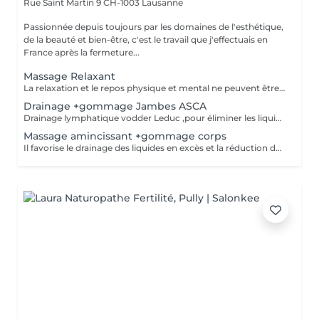
Rue Saint Martin 9
CH-1003 Lausanne
Passionnée depuis toujours par les domaines de l'esthétique,
de la beauté et bien-être, c'est le travail que j'effectuais en
France après la fermeture...
Massage Relaxant
La relaxation et le repos physique et mental ne peuvent être obtenus que par la diminution des toutes les tensions, aussi bien physiques que psychiques. Le but est d'obtenir une relaxation complète. En général quelques minutes de massage aux huiles essentiels suffisent à procurer une détente et du bien-être .
Drainage +gommage Jambes ASCA
Drainage lymphatique vodder Leduc ,pour éliminer les liquides du corps et la rétention avec des techniques manuelles qui permet de circuler la lymphe et éliminer les déchet du corps Cette circulation d'énergie permet de détendre immédiatement l'organisme en stimulant la circulation sanguine et lymphatique. Je finis par un gommage des jambes pour que la peau respire et soit plus douce
Massage amincissant +gommage corps
Il favorise le drainage des liquides en excès et la réduction des amas graisseux. Après le gommage, notre corps est beaucoup plus réceptif aux autres soins, c'est pour cela que nous pratiquons ensuite un massage revigorant et réducteur. Abonnement de 5 séances : 110- par séances au lieu de 130-