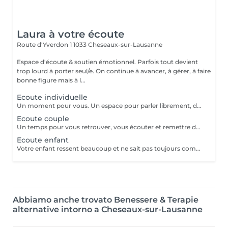
Laura à votre écoute
Route d'Yverdon 1
1033 Cheseaux-sur-Lausanne
Espace d'écoute & soutien émotionnel. Parfois tout devient
trop lourd à porter seul/e. On continue à avancer, à gérer, à faire
bonne figure mais à l...
Ecoute individuelle
Un moment pour vous. Un espace pour parler librement, déposer ce que vous vivez et mettre des mots, à votre rythme. Vous pouvez venir comme vous êtes. Il n'y a rien à préparer. Je vous accompagne avec douceur, présence. Un temps pour vous recentrer... Et repartir plus léger. Nombre de séances libre, selon vos besoins.
Ecoute couple
Un temps pour vous retrouver, vous écouter et remettre du lien. Je vous accompagne dans un espace neutre et bienveillant, pour déposer ce qui est là et avancer ensemble. Un moment pour comprendre, apaiser et retrouver un équilibre. Parfois, une seule séance permet déjà d'éclaircir et d'apaiser la situation. Vous pouvez prendre rendez-vous dès maintenant, à votre rythme.
Ecoute enfant
Votre enfant ressent beaucoup et ne sait pas toujours comment l'exprimer. Dans un espace doux et sécurisant, j'accompagne votre enfant à mettre des mots sur ce qu'il vit, à son rythme. À travers le jeu, le dessin et la parole, il peut déposer ses émotions et mieux les comprendre. Organisation : L'enfant est reçu seul(e) avec moi. Le parent peut rester à proximité. Un temps d'échange est prévu en début et en fin de séance. Durée : Temps avec le parent et l'enfant (début et fin) Temps individuel avec l'enfant Le nombre de séances s'adapte aux besoins de votre enfant. Vous pouvez prendre rendez-vous simplement, ou m'écrire si vous avez des questions.
Abbiamo anche trovato Benessere & Terapie
alternative intorno a Cheseaux-sur-Lausanne