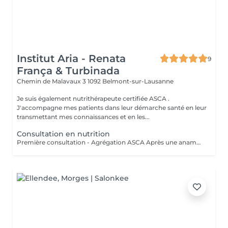
Institut Aria - Renata
9
França & Turbinada
Chemin de Malavaux 3
1092 Belmont-sur-Lausanne
Je suis également nutrithérapeute certifiée ASCA .
J'accompagne mes patients dans leur démarche santé en leur
transmettant mes connaissances et en les...
Consultation en nutrition
Première consultation - Agrégation ASCA Après une anamnèse complète, j'apporte au patient mes premiers conseils, les plus appropriés possibles par rapport à son contexte de vie, afin de le guider au mieux dans son rééquilibrage alimentaire. Ces modifications de l'hygiène alimentaire du patient se font main dans la main avec lui car cela est primordial que ces conseils lui parlent et lui semblent applicables.