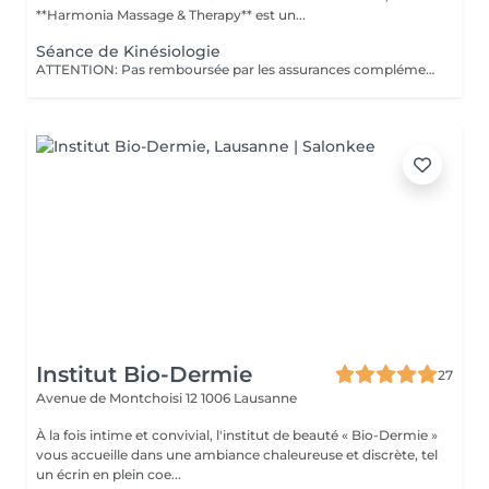
**Harmonia Massage & Therapy** est un...
Séance de Kinésiologie
ATTENTION: Pas remboursée par les assurances complémentaires La kinésiologie est une méthode holistique qui vise à rétablir l'équilibre physique, émotionnel et énergétique de la personne. Elle se base sur le test musculaire pour identifier les blocages ou les déséquilibres dans le corps, souvent liés au stress ou à des expériences passées. En libérant ces tensions, la kinésiologie aide à améliorer le bien-être global, la gestion des émotions, la concentration et la vitalité. IMPORTANT : Pour que la prestation se déroule au mieux, merci d'indiquer dans la partie "Ajouter une note" (sous "service sélectionné") les raisons et les causes qui vous amènent à réserver ce service avant de confirmer votre rendez-vous. Merci de votre compréhension
Institut Bio-Dermie
27
Avenue de Montchoisi 12
1006 Lausanne
À la fois intime et convivial, l'institut de beauté « Bio-Dermie »
vous accueille dans une ambiance chaleureuse et discrète, tel
un écrin en plein coe...