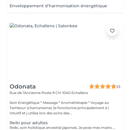
Enveloppement d'harmonisation énergétique
Odonata
23
Rue de l'Ancienne Poste 9
CH-1040 Echallens
Soin Energétique * Massage * Aromathérapie * Voyage au
Tambour (chamanisme) Je fonctionne principalement à l
Intuitif et j utilise lors des soins des...
Reiki pour adultes
Reiki, soin holistique ancestral japonais. Je pose mes mains sur votre corps habillé et recouvert d une couverture (en musique pour un meilleur lâcher-prise). Il s agit d une pratique qui consiste à l harmonisation de vos structures énergétiques (chakras, corps subtils) et permet un profond rééquilibrage en libérant vos blocages de vie et vos tensions tant physiques que psychiques (émotionnelles, mentales...). Aide à combattre le stress, la fatigue, les troubles du sommeil ou encore la dépression.