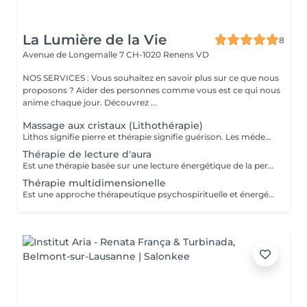
La Lumière de la Vie
8
Avenue de Longemalle 7
CH-1020 Renens VD
NOS SERVICES : Vous souhaitez en savoir plus sur ce que nous
proposons ? Aider des personnes comme vous est ce qui nous
anime chaque jour. Découvrez ...
Massage aux cristaux (Lithothérapie)
Lithos signifie pierre et thérapie signifie guérison. Les médecins et astrologues de l'Antiquité recommandaient aux gens de placer des pierres dans leurs vêtements afin d'obtenir un effet positif sur leur santé. Les pierres ont une énergie et une composition chimique qui influencent et affectent notre corps. Chaque type de pierre possède des propriétés spécifiques, une vibration particulière, plus ou moins adaptée à notre organisme. Saviez-vous qu'en plus d'être belles, les pierres précieuses et semi-précieuses ont l'incroyable pouvoir de nous aider à nous sentir mieux ? Mieux dormir, être plus sociable, prendre confiance en soi ou améliorer sa concentration sont quelques-uns des bienfaits des pierres. Savez-vous quelles pierres sont curatives ? Les pierres ont des pouvoirs étonnants, elles agissent sur le corps et l'esprit grâce à leurs vibrations et chacune d'entre elles apporte une influence particulière à celui qui la porte. Il est donc important de choisir la bonne pierre en fonction de l'effet recherché. Saviez-vous, par exemple, que le quartz rose peut vous aider à surmonter une rupture douloureuse ?
Thérapie de lecture d'aura
Est une thérapie basée sur une lecture énergétique de la personne. L'aura contient un ensemble d'informations qui aident à percevoir le moment présent, révélant des aspects de notre histoire personnelle dans la vie actuelle et dans les vies antérieures, des schémas de comportement qui peuvent se répéter et qui, lorsqu'ils deviennent conscients et intégrés, cessent d'avoir un sens et peuvent être supprimés, ainsi que d'autres obstacles possibles qui entravent notre bien-être, notre développement spirituel, matériel et créatif, entre autres aspects. Dans l'Aura Reading, le thérapeute capte des couleurs, des symboles et des images qui traduisent l'état d'esprit du patient, ainsi que les défis et les leçons qui, au moment présent, sont importants pour son processus de connaissance de soi, de transformation et de croissance. Venez et apprenez à connaître votre essence, votre vie ne sera plus jamais la même...
Thérapie multidimensionelle
Est une approche thérapeutique psychospirituelle et énergétique. La thérapie multidimensionnelle est une technique d'amour qui ancre les fréquences de la paix, du pardon, du respect, de la compassion, de l'amour, de la foi et de l'abandon. Tout le monde peut bénéficier de cette thérapie. Elle favorise la connexion de la conscience et l'intégration de nos différents corps multidimensionnels (physique, mental, émotionnel, spirituel), grâce à l'intervention aimante d'une équipe d'Êtres de Lumière et de Maîtres Ascensionnés. La connexion avec cette équipe multidimensionnelle se fait à travers le cur du thérapeute, le portail de la connexion divine, et de là, l'harmonisation et l'élévation de la vibration de ceux qui la recherchent ont lieu. La thérapie dure une heure et peut se faire à distance ou en personne. Elle commence par une conversation sur les besoins du client, puis le client est invité à s'allonger sur un divan pour recevoir la thérapie et, à la fin, un rapport de séance est partagé. La thérapie opère dans des champs très subtils et il peut y avoir ou non des sensations pendant la thérapie. Les bienfaits suivants peuvent être transmis, qui peuvent provenir de cette vie, de vies parallèles ou de vies antérieures : - Libération de sentiments tels que les blessures, les rancurs, les peurs ou l'insécurité ; - Nettoyage spirituel des énergies denses ; - Sauvetage de l'âme ou de parties du corps dimensionnel ; - Harmonisation des croyances limitantes, telles que la pénurie, le manque, les dépendances, le ressentiment, entre autres. - Guérison émotionnelle ; - Libération d'accords ou de contrats karmiques ; - Harmonisation des relations ; - Ouverture des voies de la prospérité ; - Harmonisation de maisons ou de projets.