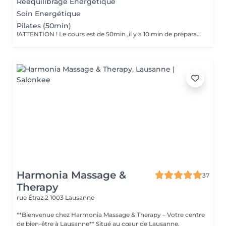
Rééquilibrage Energétique
Soin Energétique
Pilates (50min)
!ATTENTION ! Le cours est de 50min ,il y a 10 min de préparation de salle avant et 10 min de rangement de la salle après votre cours. Merci pour votre collaboration. Le prix indiqué dans cet agenda est facultatif veuillez vous référer à votre professeur. Merci et au plaisir de vous revoir. Votre cours de Pilate a lieu à l'adresse ci-dessous NON PAS à l'adresse l'institut : Juste-Oliver 7, 1006 LAUSANNE.
Harmonia Massage &
37
Therapy
rue Étraz 2
1003 Lausanne
**Bienvenue chez Harmonia Massage & Therapy – Votre centre
de bien-être à Lausanne** Situé au cœur de Lausanne,