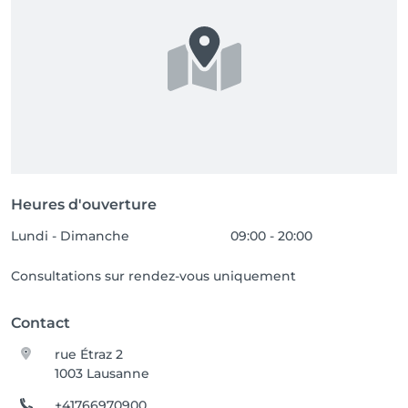
• TWINT : +3 CHF

• Paiement en espèces : sans supplément

Merci de votre compréhension.
Heures d'ouverture
Lundi - Dimanche
09:00 - 20:00
Consultations sur rendez-vous uniquement
Contact
rue Étraz 2
1003 Lausanne
+41766970900