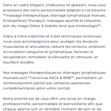
que le remodelage de la silhouette.

Dans un cadre élégant, chaleureux et apaisant, nous vous
proposons des soins personnalisés adaptés à vos besoins :
Massages spécialisés

**massage thérapeutique, drainage lymphatique manuel,
Endosphères Therapy®, massages sportifs et relaxants,
• Massage sportif et décontracturant

soin du visage Détox & Kobido ainsi que kinésiologie**.
• Massage Trigger Points

• Massage du dos

Grâce à notre expertise et à des techniques reconnues,
• Massage jambes lourdes

nous vous accompagnons pour soulager les douleurs
• Massage prénatal et postnatal

musculaires et articulaires, réduire les tensions, améliorer
• Massage ciblé (2 zones) et massage assis

la circulation sanguine et lymphatique, favoriser la
• Rituel relaxant à l'huile de chocolat et à l'huile de 
récupération, remodeler la silhouette et retrouver un
coco

équilibre durable.
Soin du visage Détox & Kobido

Nos massages thérapeutiques et drainages lymphatiques
manuels sont **reconnus ASCA & RME**, permettant un
Le célèbre massage facial japonais qui tonifie, draine, 
remboursement partiel par certaines assurances
raffermit la peau et redonne éclat, fraîcheur et 
complémentaires selon votre contrat.
détente au visage.

Notre priorité est de vous offrir une prise en charge
Kinésiologie

professionnelle, personnalisée et bienveillante afin que
chaque séance soit un véritable moment de soin et de