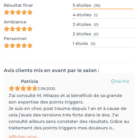
Résultat final
5
étoiles
(36)
4
étoiles
(1)
Ambiance
3
étoiles
(0)
2
étoiles
(0)
Personnel
1
étoile
(0)
Avis clients mis en avant par le salon :
Patricia
Vérifié
2.09.2025
J’ai consulté M. Milazzo et ai bénéficié de sa grande
son expertise des points triggers.
Je suis en choc post trauma depuis 1 an et à cause de
cela j’avais des tensions très forte dans le dos. J’ai
consulté ailleurs sans constater des résultats. Grâce au
traitement des points triggers mes douleurs o...
Afficher plus