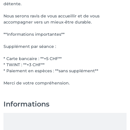
Une approche globale visant à identifier et libérer les 
détente.
blocages émotionnels, physiques ou énergétiques 
afin de retrouver un meilleur équilibre.

Nous serons ravis de vous accueillir et de vous
accompagner vers un mieux-être durable.
✨ Que vous recherchiez un soulagement des 
douleurs, une récupération après un effort, une 
**Informations importantes**
amélioration de votre circulation, un drainage après 
une intervention, un remodelage de la silhouette ou 
Supplément par séance :
simplement un moment de détente, notre équipe 
vous accompagne avec professionnalisme, écoute et 
* Carte bancaire : **+5 CHF**
bienveillance.

* TWINT : **+3 CHF**
* Paiement en espèces : **sans supplément**
📲 Restez connectés

🌐 harmonia-massage.ch

📸 Instagram : @davide_milazzo_massage

Informations
Informations importantes

Supplément par séance :

• Carte bancaire : +5 CHF
