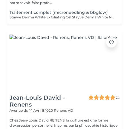
notre savoir-faire profe...
Traitement complet (microneedling & bbglow)
Stayve Derma White Exfoliating Gel Stayve Derma White Neutralizing Foam Carboxy Therapy Mesotherapy Microneedling (MTS) BB Glow Serum (fondation, pigment) RibeSkin RX Mask LED Light Therapy Stayve Repair Cream À RENOUVELER 1x PAR MOIS POUR UNE CURE INTENSE DE MINIMUM 3 MOIS POUR AVOIR LES MEILLEURS RESULTATS!
Jean-Louis David -
74
Renens
Avenue du 14 Avril 8
1020 Renens VD
Chez Jean-Louis David RENENS, la coiffure est une forme
d'expression personnelle. Inspirés par la philosophie historique