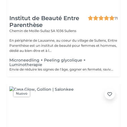
Institut de Beauté Entre
71
Parenthèse
Chemin de Moille-Sullaz 5A
1036 Sullens
En périphérie de Lausanne, au coeur du village de Sullens, Entre
Parenthèse est un institut de beauté pour femmes et hommes,
dédié au bien-être et à l...
Microneedling + Peeling glycolique +
Luminotherapie
Envie de réduire les signes de l'âge, gagner en fermeté, raviver l'éclat de votre peau, ou encore d'effacer des traces d'acné ? Nous vous proposons le MICRONEEDLING Recommandé pour traces d'acné, cicatrices, teint brouillé, vergetures, taches brunes rides et ridules. Cette méthode stimule la production de collagène et retarde le processus de vieillissement. S'adresse aussi bien aux hommes qu'aux femmes et convient à tous les âges.
Nuovo