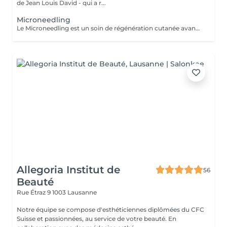
de Jean Louis David - qui a r...
Microneedling
Le Microneedling est un soin de régénération cutanée avancé qui stimule les mécanismes naturels de réparation de la peau. Grâce à de micro-perforations contrôlées, il active la production de collagène et d'élastine, améliore la texture de la peau et favorise une pénétration optimale des actifs. Ce soin est réalisé avec des sérums hautement concentrés à effet lifting et botox, riches en acide hyaluronique, peptides et complexes régénérants, afin de lisser les traits, repulper la peau et améliorer visiblement sa qualité. Bénéfices du microneedling Stimulation intense du collagène et de l'élastine Effet liftant et tenseur naturel Lissage des ridules et signes de fatigue Hydratation profonde et durable Amélioration de la fermeté et de l'élasticité Grain de peau affiné et teint plus uniforme Zones traitées Visage Cou Décolleté Autres zones sur demande Résultats attendus Dès les premières séances, la peau est plus ferme, plus lisse et repulpée. Le teint est plus lumineux et la texture de la peau visiblement améliorée. En cure, les résultats sont progressifs et durables, avec un effet rajeunissant global. Recommandé en cure pour optimiser la régénération cutanée
Allegoria Institut de
56
Beauté
Rue Étraz 9
1003 Lausanne
Notre équipe se compose d'esthéticiennes diplômées du CFC
Suisse et passionnées, au service de votre beauté. En