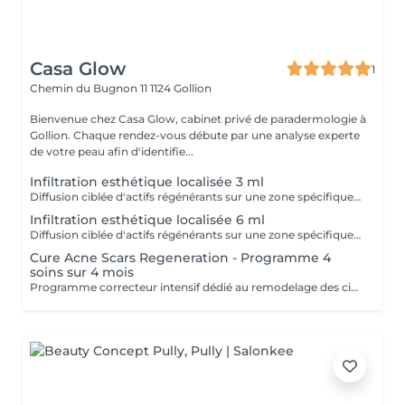
Casa Glow
1
Chemin du Bugnon 11
1124 Gollion
Bienvenue chez Casa Glow, cabinet privé de paradermologie à
Gollion. Chaque rendez-vous débute par une analyse experte
de votre peau afin d'identifie...
Infiltration esthétique localisée 3 ml
Diffusion ciblée d'actifs régénérants sur une zone spécifique nécessitant une stimulation renforcée via technologie nanosoft.
Infiltration esthétique localisée 6 ml
Diffusion ciblée d'actifs régénérants sur une zone spécifique nécessitant une stimulation renforcée via technologie nanosoft. Version renforcée permettant une action plus profonde (voir répétée) sur les zones ciblées.
Cure Acne Scars Regeneration - Programme 4
soins sur 4 mois
Programme correcteur intensif dédié au remodelage des cicatrices d'acné. Cure : 4 séances espacées de 28 jours + crème spécifique à domicile Objectif : lisser, restructurer et améliorer visiblement la texture cutanée. Une séance de carboxythérapie est incluse lors du premier soin. l'ajouter à chaqu'un des soin peut dans certains cas maximiser les résultats.