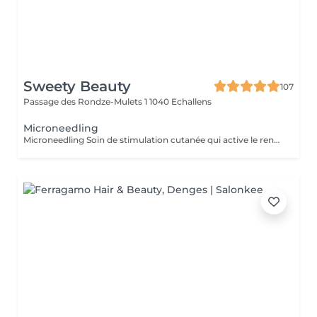
Sweety Beauty
107
Passage des Rondze-Mulets 1
1040 Echallens
Microneedling
Microneedling Soin de stimulation cutanée qui active le renouvellement cellulaire et la production de collagène. Il améliore la texture de la peau, atténue imperfections, taches et ridules, tout en ravivant l'éclat du teint. Peau plus lisse Teint uniforme Éclat visible 60 minutes Minimum 4 séances recommandées à l'intervalle de 1 mois