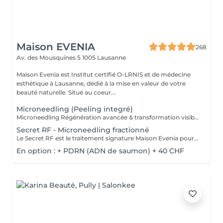
Maison EVENIA
268
Av. des Mousquines 5
1005 Lausanne
Maison Evenia est Institut certifié O-LRNIS et de médecine
esthétique à Lausanne, dédié à la mise en valeur de votre
beauté naturelle. Situé au coeur...
Microneedling (Peeling integré)
Microneedling Régénération avancée & transformation visible Le Microneedling est un traitement de régénération cutanée haute performance qui stimule intensément la production naturelle de collagène et d'élastine grâce à des micro-perforations précises et contrôlées réalisées à l'aide d'un dispositif professionnel. Ces micro-stimulations déclenchent un processus naturel de réparation tissulaire. La peau active alors ses propres mécanismes de renouvellement cellulaire, ce qui permet une restructuration progressive et visible de l'épiderme et du derme. Ce processus active les mécanismes naturels de réparation de la peau, améliore la texture, la fermeté et l'éclat, tout en atténuant : - Lisser les rides et ridules - Atténuer les cicatrices (acné, marques anciennes) - Réduire les pores dilatés - Corriger les irrégularités de texture - Estomper les taches pigmentaires - Raffermir la peau - Redonner éclat et homogénéité au teint La peau est progressivement plus lisse, plus uniforme et visiblement rajeunie. Idéal pour les peaux matures, dévitalisées ou marquées, ce soin offre une transformation visible dès les premières séances. Options disponibles pour intensifier les résultats: 1) Exosomes Régénération cellulaire avancée Les exosomes sont des actifs biotechnologiques de nouvelle génération qui agissent comme de puissants messagers cellulaires. Ils apportent un véritable plus au traitement en permettant de : - Stimuler intensément la régénération des tissus - Réduire l'inflammation - Améliorer la texture, l'éclat et la fermeté de la peau - Accélérer la récupération cutanée - Renforcer la barrière cutanée L'association Microneedling + Exosomes permet des résultats plus rapides, plus profonds et plus durables. 2) PDRN Réparation & revitalisation profonde Le PDRN (Polydeoxyribonucleotide) est un actif régénérant reconnu pour ses puissantes propriétés réparatrices. Il agit en profondeur pour : - Stimuler la réparation cellulaire - Améliorer la densité et l'élasticité cutanée - Apaiser les peaux fragilisées ou inflammées - Redonner éclat et vitalité aux peaux fatiguées Particulièrement recommandé pour les peaux matures, sensibilisées ou après exposition au stress cutané, le PDRN favorise une peau plus forte, plus rebondie et visiblement revitalisée. 3) Carboxythérapie Oxygénation & éclat immédiat La Carboxythérapie est un traitement innovant basé sur la diffusion contrôlée de CO au niveau cutané, stimulant naturellement l'oxygénation des tissus. Elle permet de : - Booster la microcirculation - Améliorer l'oxygénation cellulaire - Raviver immédiatement l'éclat du teint - Réduire les cernes et signes de fatigue - Optimiser la pénétration des actifs appliqués après microneedling Associée au Microneedling, elle potentialise les résultats en apportant un effet glow immédiat et une meilleure régénération cutanée. Microneedling chez Maison Evenia, c'est un protocole sur mesure, modulable selon vos besoins, pour une peau plus ferme, plus lumineuse et profondément renouvelée.
Secret RF - Microneedling fractionné
Le Secret RF est le traitement signature Maison Evenia pour une peau transformée, ferme et lumineuse. Cette technologie de microneedling fractionné par radiofréquence agit au cur du derme pour stimuler intensément la production de collagène et d'élastine. En combinant micro-aiguilles et chaleur contrôlée, elle régénère la peau de l'intérieur et corrige efficacement les rides, cicatrices d'acné, pores dilatés, relâchement et taches pigmentaires. Les résultats sont visibles dès la première séance : peau plus ferme, grain affiné, teint éclatant. En cure, le visage se retend, les contours se redéfinissent et la texture cutanée se transforme durablement. Adapté à tous les types de peau, ce soin hautement performant offre un effet lift naturel sans chirurgie, avec un minimum de temps de récupération. Le Secret RF est l'arme ultime pour celles et ceux qui veulent une peau visiblement plus jeune, lisse et uniforme.
En option : + PDRN (ADN de saumon) + 40 CHF