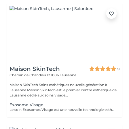
Maison SkinTech
19
Chemin de Chandieu 12
1006 Lausanne
Maison SkinTech Soins esthétiques nouvelle génération à
Lausanne Maison SkinTech est le premier centre esthétique de
Lausanne dédié aux soins visage...
Exosome Visage
Le soin Exosomes Visage est une nouvelle technologie esthétique de régénération cellulaire, idéale pour redonner éclat, fermeté et uniformité à la peau. Alternative douce au microneedling, il agit sans aiguilles et offre des résultats visibles dès la 1 séance. Les exosomes stimulent intensément le renouvellement cellulaire, améliorent la réception des actifs et la qualité globale de la peau. Le teint est plus lumineux, les ridules sont atténuées et la peau paraît immédiatement plus lisse et revitalisée. Idéal pour : teint terne ou irrégulier premiers signes de l'âge pores visibles perte de fermeté peau fatiguée ou déshydratée Résultats : glow instantané, peau plus lisse, plus uniforme et effet peau neuve. Offre de lancement 120.- au lieu de 160.-