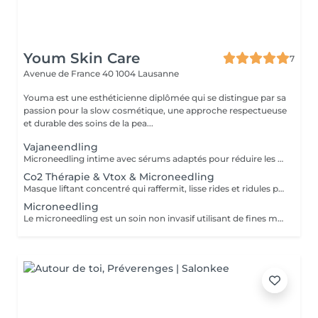
Youm Skin Care
7
Avenue de France 40
1004 Lausanne
Youma est une esthéticienne diplômée qui se distingue par sa
passion pour la slow cosmétique, une approche respectueuse
et durable des soins de la pea...
Vajaneendling
Microneedling intime avec sérums adaptés pour réduire les taches pigmentaires. Épilation incluse.
Co2 Thérapie & Vtox & Microneedling
Masque liftant concentré qui raffermit, lisse rides et ridules pour une peau ferme et tonifiée suivit d'un soin hydraclean réalisé lors de la même séance.
Microneedling
Le microneedling est un soin non invasif utilisant de fines micro-aiguilles (0.5) pour faire pénétrer des sérums ciblés. Il stimule l'autoguérison de la peau, booste la production de collagène et d'élastine, pour une peau plus ferme, lisse et éclatante.