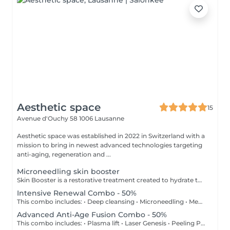
Aesthetic space
15
Avenue d'Ouchy 58
1006 Lausanne
Aesthetic space was established in 2022 in Switzerland with a
mission to bring in newest advanced technologies targeting
anti-aging, regeneration and ...
Microneedling skin booster
Skin Booster is a restorative treatment created to hydrate the skin deeply, stimulate collagen production, improve elasticity, and provide a lifting effect. The serum, enriched with hyaluronic acid, vitamin complex, and polynucleotides, smooths fine lines, evens out skin tone and texture, and gives a radiant, healthy glow.
Intensive Renewal Combo - 50%
This combo includes: • Deep cleansing • Microneedling • Medical peeling • Pressotherapy 60 min Performed in one session What to Expect: • Deep Cleansing Facial: Removes impurities, unclogs pores, and prepares your skin for enhanced absorption. Benefits: • Smoother, brighter skin texture • Reduced appearance of blemishes and pigmentation • Enhanced product absorption for lasting results Microneedling Skin Booster is a restorative treatment created to hydrate the skin deeply, stimulate collagen production, improve elasticity, and provide a lifting effect. The serum, enriched with hyaluronic acid, vitamin complex, and polynucleotides, smooths fine lines, evens out skin tone and texture, and gives a radiant, healthy glow. Microneedling for beautiful, firm skin Microneedling makes use of the skin's natural protective function: The method uses the principle that the tissue immediately regenerates itself in the event of the smallest injuries and ensures even, firm and beautiful skin. The targeted application with ultra-fine needles stimulates cell division and thus accelerates the regeneration of the skin. Microneedling deeply activates the production of collagen, elastin and hyaluron. Tired of dull skin, fine lines, or stubborn pigmentation? Our professional medical peeling is your gateway to smoother, brighter, and more youthful skin. What It Does: • Gently exfoliates to remove dead skin cells • Reduces fine lines, wrinkles, and acne scars • Removes pigmentation • Evens out skin tone and texture • Stimulates collagen for a firmer, glowing complexion Body drainage pressotherapy: Improves circulation, tones muscles, and promotes lymphatic drainage.
Advanced Anti-Age Fusion Combo - 50%
This combo includes: • Plasma lift • Laser Genesis • Peeling PRX-T33 Plus • Pressotherapy 60 min Performed in one session Plasma Lift is a treatment that activates the skin’s own resources to restore firmness, smoothness and glow. Plasma stimulates natural regeneration processes, boosting collagen and elastin production. Skin becomes smoother and more luminous. Results: •⁠ ⁠Improved tone and elasticity •⁠ ⁠Refined pores and smoother texture •⁠ ⁠Brighter more even complexion •⁠ ⁠Lifting and radiance effect •⁠ ⁠Healthy, rejuvenated appearance The Genesis treatment is the ideal solution to improve skin texture, reduce the appearance of enlarged pores, and diminish fine lines and acne scars. Thanks to its deep-penetrating action, it stimulates collagen production for a firming effect and brighter skin. Why choose Genesis? Improves skin texture and smooths fine lines. Reduces redness and acne marks. Refines pores and brightens the complexion. Stimulates collagen for firmer skin. Immediate results: guaranteed no-filter effect! How does it work? Genesis uses advanced laser technology that delivers gentle, soothing heat to the deeper layers of the skin. This action naturally stimulates collagen and evens out skin tone, with no downtime or noticeable side effects. Who is it for? Suitable for all skin types, all year round! Ideal as a course of 3 to 4 sessions spaced 2 to 4 weeks apart. Contraindications: Pregnancy and breastfeeding. Roaccutane and sensitive skin. Herpes, vitiligo. Side effects: None or very slight redness. Body drainage pressotherapy: Improves circulation, tones muscles, and promotes lymphatic drainage.