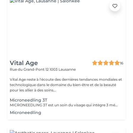
Vital Age
16
Rue du Grand-Pont 12
1003 Lausanne
Vital Age reste à l'écoute des dernières tendances mondiales et
technologique dans le domaine du bien-être et de la beauté
pour les allier à des soins...
Microneedling 3T
MICRONEEDLING 3T est un soin du visage qui intègre 3 méthodes de traitement pour offrir un maximum de résultat dès la première séance micro-needling radiofréquence stimulation musculaire électrique Sans rougeurs après la séance, effet immédiat INDICATIONS ACNÉ, PORES DILATES, RIDES D'EXPRESSION, AMÉLIORATION DE LA TEXTURE, LES PLIS NASOGENIENS, RIDES D'EXPRESSION, CONTOUR DES YEUX, STIMULATION DES FIBROBLASTES, HYDRATATION PROFONDE
Microneedling