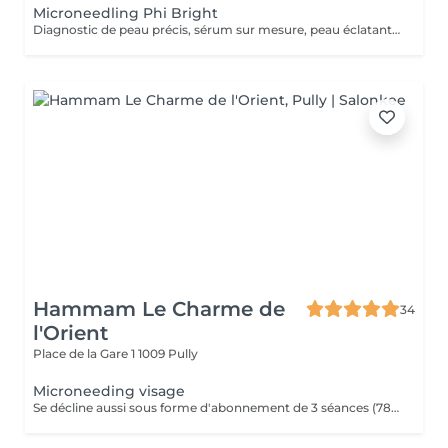
Microneedling Phi Bright
Diagnostic de peau précis, sérum sur mesure, peau éclatante. Une routine pro + un soin à domicile pour des résultats visibles et durables Le microneedling est un soin esthétique 100 % naturel qui permet de rajeunir et raffermir votre peau. Il permet également d'éliminer les cicatrices d'acné et de retrouver une peau douce et hydratée.
Hammam Le Charme de
34
l'Orient
Place de la Gare 1
1009 Pully
Microneeding visage
Se décline aussi sous forme d'abonnement de 3 séances (780.- au lieu de 870.-) ou de 6 séances (1300.- au lieu de 1740)