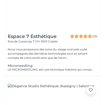
Espace 7 Esthétique
270
Rue de Cossonay 7
CH-1023 Crissier
Nous vous proposons des soins du visage manuels ou/et
accompagnés des dernières technologies tout en tenant
compte de votre santé ainsi que de l'envir...
Microneedling
LE MICRONEEDLING, est une technique indolore qui consiste à stimuler le derme avec des micros aiguilles à usage unique qui vont favoriser la production de collagène. Grace à l'application d'acide hyaluronique, principe actif très hydratant également présent naturellement dans notre peau, l'effet repulpant sera intensifié.