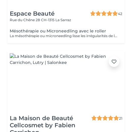
Espace Beauté
42
Rue du Chêne 28
CH-1315 La Sarraz
Mésothérapie ou Microneedling avec le roller
La mésothérapie ou microneedling lisse les irrégularités de la peau telles que les cicatrices d'acné et les pores dilatés. La peau paraît plus lisse et plus jeune. Le teint et le grain de peau sont unifiés. Les microperforations permettent de faciliter la pénétration et l'absorption des produits tout en augmentant leur efficacité. En plus, les microperforations obtenues sur la peau favorisent la production naturelle de collagène et d'élastine grâce à la réaction de cicatrisation qui entraîne une augmentation de fabrication du collagène.
La Maison de Beauté
21
Cellcosmet by Fabien