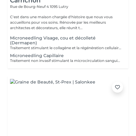
Carrichon
Rue de Bourg-Neuf 4
1095 Lutry
C'est dans une maison chargée d'histoire que nous vous
accueillons pour vos soins. Rénovée par les meilleurs
architectes et décorateurs, elle réunit t...
Microneedling Visage, cou et décolleté
(Dermapen)
Traitement stimulant le collagène et la régénération cellulaire. Amélioration des rides , des cicatrices d'acné, des taches pigmentaires. Ressert les pores et améliore la texture de la peau.
Microneedling Capillaire
Traitement non invasif stimulant la microcirculation sanguine et les bulbes capillaires. Favorisant l'oxygénation, la nutrition et la croissance capillaire.