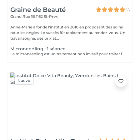
Graine de Beauté
55
Grand Rue 1B
1162 St-Prex
Anne-Marie a fondé l'institut en 2010 en proposant des soins
pour les ongles. Le succès fût rapidement au rendez-vous. Un
travail soigné, des prix at...
Microneedling : 1 séance
Le microneedling est un traitement non invasif pour traiter les signes du vieillissement cutané et améliorer la texture et la tonicité de la peau. Le soin est réalisé avec un embout à plusieurs aiguilles qui effectueront des micro-perforations au niveau de la peau afin d'y faire pénétrer un ou plusieurs sérums adaptés à vos besoins. Résultats aperçus dès la première séance. Pour les plus grandes corrections, prévoir un minimum de 3 séances. Pour les personnes qui souhaitent : atténuer leurs rides et ridules, éclaircir les tâches pigmentaires, réhydrater la peau, resserrer les pores et apaiser les peaux acnéiques (non enflammées) Pack de 3 séances possible : 490.- au lieu de 540
Nuovo