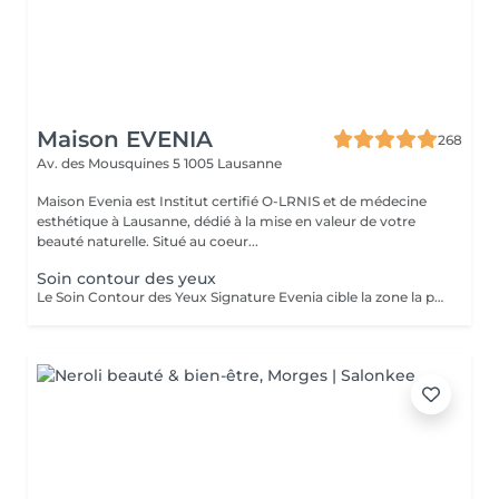
Maison EVENIA
268
Av. des Mousquines 5
1005 Lausanne
Maison Evenia est Institut certifié O-LRNIS et de médecine
esthétique à Lausanne, dédié à la mise en valeur de votre
beauté naturelle. Situé au coeur...
Soin contour des yeux
Le Soin Contour des Yeux Signature Evenia cible la zone la plus fine et expressive du visage : le regard. Grâce à une combinaison de technologies avancées et d'actifs puissants, il agit efficacement sur les cernes, poches, rides et le relâchement cutané pour un effet liftant et défatiguant immédiat. Ce soin stimule la microcirculation, favorise le drainage lymphatique et booste la production de collagène pour lisser, raffermir et illuminer la peau du contour des yeux. Dès la première séance, le regard paraît plus ouvert, plus reposé et visiblement rajeuni. En cure, les résultats se renforcent : les poches s'estompent, les cernes s'éclaircissent et la peau retrouve sa densité. Pour prolonger les effets du soin, il est recommandé de l'associer à la Crème Intense Contour des Yeux ZO Skin Health by Obagi, disponible directement à l'institut Maison Evenia.