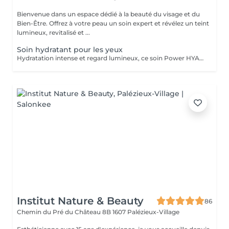
Bienvenue dans un espace dédié à la beauté du visage et du
Bien-Être. Offrez à votre peau un soin expert et révélez un teint
lumineux, revitalisé et ...
Soin hydratant pour les yeux
Hydratation intense et regard lumineux, ce soin Power HYALURONIC contour des yeux et cils est spécialement conçu pour hydrater intensément la zone fragile du regard. Cible: contour des yeux déshydraté / ridules des déshydrations / regard fatigués cernes légers. Convient tout types de peaux mêmes sensibles. (Idéal en soin seul ou complémentaire d'un soin visage)
Institut Nature & Beauty
86
Chemin du Pré du Château 8B
1607 Palézieux-Village