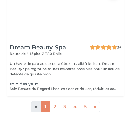
Dream Beauty Spa
36
Route de l'Hôpital 2
1180 Rolle
Un havre de paix au cur de la Côte. Installé à Rolle, le Dream
Beauty Spa regroupe toutes les offres possibles pour un lieu de
détente de qualité prop...
soin des yeux
Soin Beauté du Regard Lisse les rides et ridules, réduit les cernes et raffermit le contour des yeux pour un effet lifting naturel. Résultat : un regard reposé, lumineux et rajeuni.
«
1
2
3
4
5
»