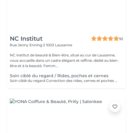
NC Institut
92
Rue Jenny Enning 2
1003 Lausanne
NC institut de beauté & Bien-être, situé au cur de Lausanne,
vous accueille dans un cadre élégant et raffiné, dédié au bien-
être et à la beauté. Femm...
Soin ciblé du regard / Rides, poches et cernes
Soin ciblé du regard Correction des rides, cernes et poches Ce soin expert est dédié à la zone fragile du contour des yeux, souvent marquée par les signes de fatigue et du vieillissement. Inspiré des techniques de la médecine esthétique, il associe gestuelles Dermostimulantes et actifs anti-âge haute performance pour améliorer visiblement la qualité de la peau. Les rides sont lissées, les poches et les cernes sont atténués, et le regard retrouve éclat, fraîcheur et jeunesse dès le premier soin.