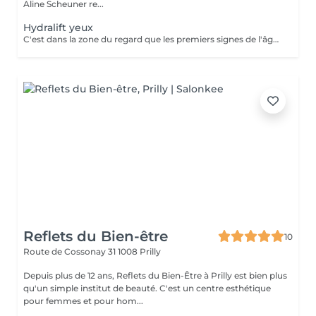
Aline Scheuner re...
Hydralift yeux
C'est dans la zone du regard que les premiers signes de l'âge et de fatigue apparaissent. Le Soin lifting des yeux , spécialement conçu pour réduire les rides, poches et cernes . Il lisse le contour des yeux et ravive le regard
Reflets du Bien-être
10
Route de Cossonay 31
1008 Prilly
Depuis plus de 12 ans, Reflets du Bien-Être à Prilly est bien plus
qu'un simple institut de beauté. C'est un centre esthétique
pour femmes et pour hom...