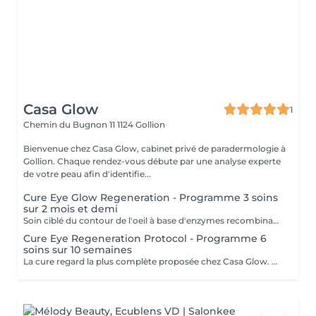
Casa Glow
1
Chemin du Bugnon 11
1124 Gollion
Bienvenue chez Casa Glow, cabinet privé de paradermologie à
Gollion. Chaque rendez-vous débute par une analyse experte
de votre peau afin d'identifie...
Cure Eye Glow Regeneration - Programme 3 soins
sur 2 mois et demi
Soin ciblé du contour de l'oeil à base d'enzymes recombinantes. Agit sur : - Perte de densité - Ridules - Poches aqueuses - Poches graisseuses - Relâchement périoculaire Lors de la seance nous traitons également le contour de la bouche et l'ensemble du visage selon reste de produit contenu dans l'ampoule incluse. Cure : 3 séances espacées de 21 jours + crème spécifique à domicile
Cure Eye Regeneration Protocol - Programme 6
soins sur 10 semaines
La cure regard la plus complète proposée chez Casa Glow. Un protocole de 10 semaines conçu pour améliorer l'apparence des ridules, de la peau froissée, du relâchement léger et du regard fatigué. La cure comprend : - 3 séances PB Serum périoculaire - 3 séances Plasma Fractionné ciblé contour des yeux - Betterfill Collagen lors des séances Plasma - NanoSoft BTX lors des séances Plasma - Produits à domicile inclus dans le protocole PB Serum - Suivi personnalisé pendant toute la durée de la cure Déroulement recommandé : - Semaine 0 : PB Serum périoculaire - Semaine 2 : Plasma Fractionné + Betterfill Collagen + NanoSoft BTX - Semaine 4 : PB Serum périoculaire - Semaine 6 : Plasma Fractionné + Betterfill Collagen + NanoSoft BTX - Semaine 8 : PB Serum périoculaire - Semaine 10 : Plasma Fractionné + Betterfill Collagen + NanoSoft BTX Tarif de la cure : 950 CHF - Paiement possible en 2 fois (semaine 0 et semaine 6) Cette cure associe remodelage enzymatique, stimulation tissulaire et régénération avancée afin d'offrir une approche globale du contour de l'oeil. Lors des séances des semaines 0, 4 et 8; nous traitons également le contour de la bouche et l'ensemble du visage selon reste de produit contenu dans l'ampoule incluse.