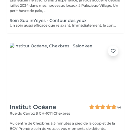
Esthéticienne avec 15 ans d'expérience, je vous accueille depuis
juillet 2024 dans mes nouveaux locaux à Palézieux-Village. Un
petit havre de paix, ...
Soin Sublim'eyes - Contour des yeux
Un soin aussi efficace que relaxant. Immédiatement, le contour des yeux est détendu, décongestionné et dynamisé. (Le soin Sublim'eyes peut être réalisé durant votre soin du visage, au tarif de CHF 39.-).
Institut Océane
44
Rue du Carroz 8
CH-1071 Chexbres
Au centre de Chexbres à 5 minutes à pied de la coop et de la
BCV Prendre soin de vous et vos moments de détente.