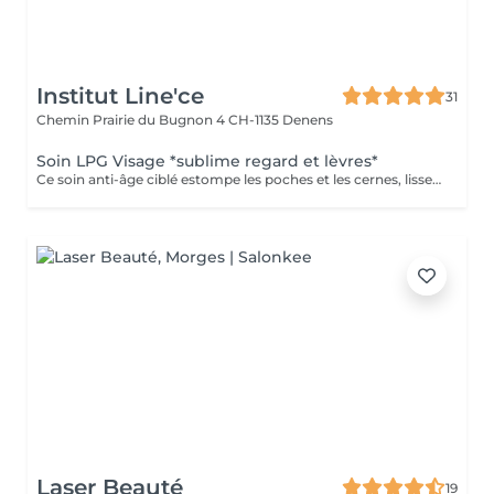
Institut Line'ce
31
Chemin Prairie du Bugnon 4
CH-1135 Denens
Soin LPG Visage *sublime regard et lèvres*
Ce soin anti-âge ciblé estompe les poches et les cernes, lisse les rides du contour des yeux et de la bouche, repulpe les lèvres et rehausse les paupières pour ouvrir et défatiguer le regard.
Laser Beauté
19