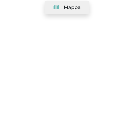
Mappa
Azienda
Assistenza
Squadra
&
Carriere
Informazioni per i saloni
Legale
Termini e condizioni
Politica sulla Privacy
Politica sui Cookie
|
Preferenze