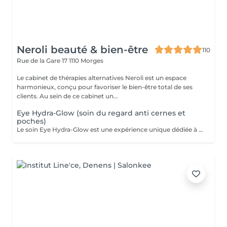
Neroli beauté & bien-être
110
Rue de la Gare 17
1110 Morges
Le cabinet de thérapies alternatives Neroli est un espace
harmonieux, conçu pour favoriser le bien-être total de ses
clients. Au sein de ce cabinet un...
Eye Hydra-Glow (soin du regard anti cernes et
poches)
Le soin Eye Hydra-Glow est une expérience unique dédiée à l'éclat de votre regard. Conçu pour revitaliser la zone délicate autour des yeux, ce soin allie hydratation et ingrédients naturels pour un résultat immédiat. Lors de la séance, vous bénéficierez d'un protocole apaisant qui réduit l'apparence des cernes et des poches. L'utilisation des boules freezer ajoute une touche de fraîcheur, permettant de dégonfler et de tonifier la peau. Grâce a un massage doux et ciblé, la circulation sanguine est stimulée, offrant une sensation de légèreté. Ce soin est idéal pour ceux qui souhaitent illuminer leur regard et atténuer les signes de fatigue. Après Eye Hydra-Glow , vos yeux rayonneront de vitalité, vous apportant une nouvelle luminosité et un regard reposé.