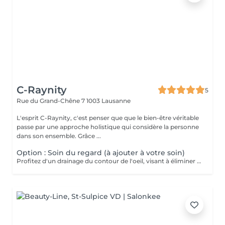
C-Raynity
5
Rue du Grand-Chêne 7
1003 Lausanne
L'esprit C-Raynity, c'est penser que que le bien-être véritable
passe par une approche holistique qui considère la personne
dans son ensemble. Grâce ...
Option : Soin du regard (à ajouter à votre soin)
Profitez d'un drainage du contour de l'oeil, visant à éliminer les toxines stagnant dans cette zone, atténuant cernes, poches et éclaircissant dette zone. Un masque spécifique du contour de l'oeil vous sera appliqué. - Type de peau : Toutes - Résultat : Éclaircit le contour de l'oeil, atténue poches et cernes - Fréquence conseillée : Minimum 1 fois par mois, aussitôt que le besoin se fait sentir, avant / après une soirée /évènement