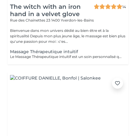
The witch with an iron
14
hand in a velvet glove
Rue des Chaïnettes 23
1400 Yverdon-les-Bains
Bienvenue dans mon univers dédié au bien-être et à la
spiritualité Depuis mon plus jeune âge, le massage est bien plus
qu'une passion pour moi : c'es...
Massage Thérapeutique intuitif
Le Massage Thérapeutique intuitif est un soin personnalisé qui se compose d'une variété de techniques de massages thérapeutiques, notamment la rebouto-réactivopathie le massage classique, les diapasons, et bien d'autres encore. Mon objectif est de travailler sur votre problématique du moment pour soulager vos tensions musculaires superficielles et profondes, ainsi que vos douleurs.En plus de soulager vos tensions, ce massage thérapeutique peut renforcer votre système immunitaire, améliorer les fonctions digestives, stimuler la vitalité des tissus, favoriser une bonne circulation sanguine et apaiser les tensions nerveuses. En conséquence, vous pourrez diminuer le stress, les angoisses, les difficultés à dormir, et vous procurer un bien-être profond en régulant la musculature du corps.