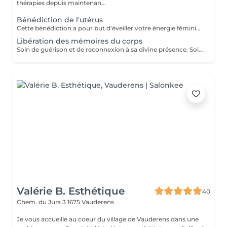
thérapies depuis maintenan...
Bénédiction de l'utérus
Cette bénédiction a pour but d'éveiller votre énergie féminine, d'amener la guérison, de la douceur, un baume sur les souffrances vécues dans votre vie de femme. Conseillé en cas de : Douleurs menstruelles Fausses couches Avortement Difficulté à tomber enceinte Manque de lien avec votre féminité Lors de passage difficile tels que séparation, divorce, deuil etc.. Abus physiques ou psychiques
Libération des mémoires du corps
Soin de guérison et de reconnexion à sa divine présence. Soin énergétique avec l'imposition des mains et chant. C'est un véritable outil de prévention qui a pour but de nous faire avancer vers l'harmonie, la santé et la joie d'être ! Conseillé dans les passages difficiles de la vie, quand on se sent perdu, quand les peurs et les doutes nous assaillent, quand on a perdu le goût et le sens de notre vie,...
Valérie B. Esthétique
40
Chem. du Jura 3
1675 Vauderens
Je vous accueille au coeur du village de Vauderens dans une