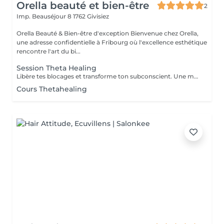
Orella beauté et bien-être
2
Imp. Beauséjour 8
1762 Givisiez
Orella Beauté & Bien-être d'exception Bienvenue chez Orella,
une adresse confidentielle à Fribourg où l'excellence esthétique
rencontre l'art du bi...
Session Theta Healing
Libère tes blocages et transforme ton subconscient. Une méthode de guérison profonde fondée par Vianna Stibal, qui agit directement sur le subconscient grâce à l'état de conscience Theta : un espace où se libèrent les croyances limitantes, les mémoires anciennes et les schémas répétitifs. Séance individuelle 60 min : 100 CHF + 30 minutes supplémentaires : 50 CHF Forfait 5 séances + 1 offerte : 490 CHF Forfait 10 séances + 1 offerte : 900 CHF Où ? En présentiel au centre ORELLA Beauty, Wellbeing & Learning Hub Ou en ligne (visioconférence sécurisée)
Cours Thetahealing