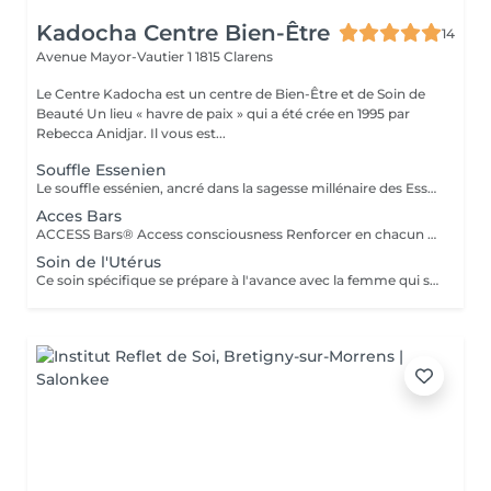
Kadocha Centre Bien-Être
14
Avenue Mayor-Vautier 1
1815 Clarens
Le Centre Kadocha est un centre de Bien-Être et de Soin de
Beauté Un lieu « havre de paix » qui a été crée en 1995 par
Rebecca Anidjar. Il vous est...
Souffle Essenien
Le souffle essénien, ancré dans la sagesse millénaire des Esséniens, est un art de guérison qui harmonise le corps, l'esprit et l'âme. Ce soin unique vous invite à redécouvrir votre essence profonde à travers des techniques de respiration et de méditation, héritées de ces enseignements. Harmonie et Équilibre En vous reconnectant à votre souffle, vous libérez les tensions accumulées et favorisez une circulation énergétique fluide. Rituels Ancestraux Chaque séance intègre des pratiques traditionnelles qui renforcent votre être intérieur, tout en vous guidant vers un état de sérénité et de plénitude. Le souffle essénien n'est pas seulement un soin physique, il est une invitation à explorer votre dimension spirituelle et à éveiller votre potentiel. Pourquoi choisir le souffle essénien ? Bienfaits Profonds Réduction du stress, amélioration de la concentration, et renforcement de la connexion corps-esprit. Chaque séance est adaptée à vos besoins spécifiques, vous permettant de bénéficier d'un accompagnement sur mesure. Offrez-vous un moment de pause dans votre quotidien pour vous recentrer et nourrir votre âme.
Acces Bars
ACCESS Bars® Access consciousness Renforcer en chacun sa capacité à savoir qu'il sait... Est il possible pour vous de juste vous allonger et recevoir ..? Les Bars® sont 32 points sur la tête qui par un simple toucher léger, stimule une réponse neurologique positive chez le receveur. En résulte un apaisement de l'activité cérébrale, une profonde relaxation physique et mentale. Cela calme le flux des pensées , émotions, sentiments et par conséquent aide à procurer plus de clarté et d'aisance dans la vie . Recevoir des Bars® permet de laisser à transformer les émotions profondes, les pensées limitatives , les jugements et les attitudes qui ont été accumulées tout au long d'une vie et ne servent plus ... Diminution significative du stress / une plus grande clarté / plus de motivation / profonde détente / plus de joie /meilleur sommeil /trouver des ressources en situations de crises / décisions plus faciles à prendre /mieux gérer les migraines /mieux vivre avec les troubles obsessionnels compulsifs etc.... Offrez vous des Bars® pour cette reprise dans l'expansion de qui vous êtes ! Soyez créateurs et sources de vos rêves accédez en vous cet espace où tout est parfait....
Soin de l'Utérus
Ce soin spécifique se prépare à l'avance avec la femme qui souhaite vivre ce merveilleux soin dans les passages multiples de sa vie . De 18 ans à 120 ans !