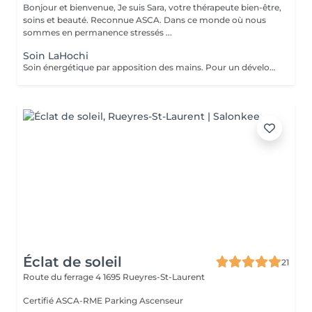
Bonjour et bienvenue, Je suis Sara, votre thérapeute bien-être,
soins et beauté. Reconnue ASCA. Dans ce monde où nous
sommes en permanence stressés ...
Soin LaHochi
Soin énergétique par apposition des mains. Pour un développement personnel et une fréquence vibratoire plus élevée de bien-être. Signification LaHoChi Le «La», Lumière, Amour, Sagesse Le «Ho», Mouvement de cette énergie Le « Chi», La force de vie, l'énergie universelle de vie Les bienfaits: Soulage la douleur Diminue le stress Favorise l'élimination des toxines Stimule le système immunitaire Déblocage émotionnel Revitalise le corps, l'âme et l'esprit Parfait alignement personnel La durée d'un soin LaHoChi est d'environ une heure. Ses bienfaits vont agir durant 21 jours après le soin effectué. Se soin peut-être réalisé en présence ou à distance. Réservez dès maintenant pour un moment privilégié hors du temps de bien-être, de lâcher-prise et de détente.
Éclat de soleil
21
Route du ferrage 4
1695 Rueyres-St-Laurent
Certifié ASCA-RME Parking Ascenseur