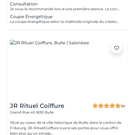
Consultation
Je vous la recommande lors d'une première séance. La consultation est une coupe énergétique, mais plus profonde. Après une explication plus détaillée sur la médecine chinoise et le lien avec les cheveux, l'explication sur les méridiens, nous allons ensemble décoder l'implantation de votre nuque ; celle-ci nous indique votre ressenti lors de votre naissance, suivie d'un massage shiatsu crânien. Lors de la consultation, je coupe vos cheveux méridiens par méridiens en nommant en quoi il est en lien. Vous pourrez bien sûr choisir votre coupe de cheveux, un minimum de 2 cm est nécessaire.
Coupe Énergétique
La coupe énergétique selon la méthode originale du créateur, repose sur une vibration du rasoir sur les cheveux. Inspirée de la médecine traditionnelle chinoise, cette technique est aussi puissante et bénéfique qu'une séance d'acupuncture. Résultats à la clé : des cheveux plus forts, plus brillants, et une véritable sensation de volume et de mouvement. Les bienfaits de la coupe énergétique : Ralentit la chute de cheveux Redonne de la souplesse aux boucles Réconcilie-vous avec vos cheveux Rééquilibre les problèmes du cuir chevelu Rend les cheveux sans volume, plats ou ternes, plus vivants et dynamiques Offrez-vous un moment de détente incomparable, avec un soin global pour votre corps physique, mental et émotionnel. Vous pourrez bien sûr choisir votre coupe de cheveux, un minimum de 2 cm est nécessaire.
JR Rituel Coiffure
66
Grand-Rue 45
1630 Bulle
Situé au coeur de la ville historique de Bulle, dans le canton de
Fribourg, JR-RituelCoiffure ouvre ses portes pour vous offrir
bien plus qu'un simple...