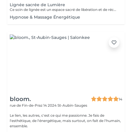
Lignée sacrée de Lumière
Ce soin de lignée est un espace sacré de libération et de réconciliation intérieure. Il agit en profondeur sur les mémoires transgénérationnelles, conscientes et inconscientes, qui influencent encore aujourd'hui ton corps, tes émotions, tes relations et tes choix de vie. À travers une activation énergétique douce et guidée, ce soin permet d'apaiser les charges héritées, de remettre chacun à sa juste place dans la lignée, et de restaurer une circulation fluide entre passé, présent et futur. Il soutient l'ancrage, la sécurité intérieure et la reconnexion à ta force d'âme, pour avancer plus librement, sans porter ce qui ne t'appartient plus, pour toi et tes descendants. Ce soin ne cherche pas à effacer l'histoire, mais à la pacifier, l'honorer et la transformer en ressource vivante. Options: Lecture & Soin à distance (pour toi et ta lignée) : je travaille pour toi et ta lignée à distance, tu reçois la lecture de ta lignée en pdf et je réalise le soin énergétique de libération à distance. Lecture & Activation du soin en présentiel au cabinet pour toi et ta lignée Lecture et Libération - Bénédiction de ton couple : vous venez ensemble au cabinet et nous vous accueillons Nuno & moi pour une lecture & une libération transgénérationnelle de votre couple. Au programme aussi, une bénédiction énergétique de votre couple, le rituel exceptionnel et intense pour vous deux avec un soin énergétique aux bols tibétains et aux carillons. Et en option, un massage énergétique Alliance Corps - Esprit en duo pour aller incarner le soin en profondeur dans la mémoire du corps. "Je rends à la lignée ce qui ne m'appartient pas. Je récupère ma place, ma force et ma liberté. Je marche en paix, soutenu.e par la vie, aligné.e à mon âme."
Hypnose & Massage Énergétique
bloom.
14
rue de Fin-de-Praz 14
2024 St-Aubin-Sauges
Le lien, les autres, c'est ce qui me passionne. Je fais de
l'esthétique, de l'énergétique, mais surtout, on fait de l'humain,
ensemble.