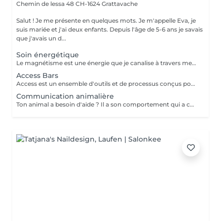
Chemin de lessa 48
CH-1624 Grattavache
Salut ! Je me présente en quelques mots. Je m'appelle Eva, je
suis mariée et j'ai deux enfants. Depuis l'âge de 5-6 ans je savais
que j'avais un d...
Soin énergétique
Le magnétisme est une énergie que je canalise à travers mes mains, ce qui me permet de percevoir les émotions de la personne allongée sur ma table. Le pendule et la lithothérapie font partie intégrante de ma pratique, ainsi que les huiles essentielles.
Access Bars
Access est un ensemble d'outils et de processus conçus pour faciliter en chacun de nous une plus grande ouverture à la conscience. La conscience inclut tout et ne juge rien. Access Consciousness vise à te libérer de la polarité, de l'emprisonnement, du conditionnement et de la limitation de tes pensées, sentiments et émotions. Peut se pratiquer sur les adultes, enfants et animaux.
Communication animalière
Ton animal a besoin d'aide ? Il a son comportement qui a changé ? Tu va déménager et il est stressé ? Ou autre chose ? Je peux l'aider à aller mieux en pratiquant une communication avec lui.