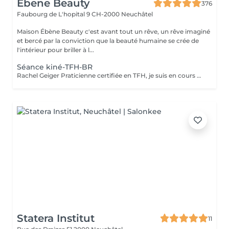
Ebene Beauty
376
Faubourg de L'hopital 9
CH-2000 Neuchâtel
Maison Ébène Beauty c'est avant tout un rêve, un rêve imaginé
et bercé par la conviction que la beauté humaine se crée de
l'intérieur pour briller à l...
Séance kiné-TFH-BR
Rachel Geiger Praticienne certifiée en TFH, je suis en cours de formation en KineBR. Je propose une équilibration énergétique selon les besoins que me communique votre subconscient. durée de séance d'environ 2H. J'utilise un muscle indicateur afin de recevoir tous les messages du corps et d'atteindre l'objectif de la séance. Vous pourrez ainsi parvenir à vos buts en libérant les blocages énergétiques qui vous en empêchaient jusqu'alors. Le « Touch for Health - TFH », en français « Santé par le Toucher », est l'approche de base pour se familiariser avec le test musculaire utilisé pour interroger le corps. Durant la séance, le thérapeute utilise le muscle indicateur du bras en y effectuant de légères pressions. Ce test ne tient pas compte de la force mais du tonus musculaire. Ainsi, pendant la séance, le praticien reçoit tous les messages du corps lui permettant d'atteindre l'objectif fixé à ce moment-là. La Kine BR® favorise l'autoguérison par l'équilibration de l'énergie du corps. Cette approche, par l'intermédiaire du test musculaire, a pour but d'observer un problème et de mettre en lumière le stress qui l'a provoqué. Quand il y a des stress, des « barrages » s'établissent, empêchant ainsi l'énergie de circuler. Ces obstacles perturbent le fonctionnement des organes, ce qui mène à un état maladif. Par l'intermédiaire de techniques appropriées, le flux énergétique peut se rétablir. Progressivement, un bien-être général s'installe chez la personne. « Brain Reinstatement®
Statera Institut
11