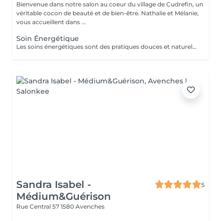
Bienvenue dans notre salon au coeur du village de Cudrefin, un
véritable cocon de beauté et de bien-être. Nathalie et Mélanie,
vous accueillent dans ...
Soin Énergétique
Les soins énergétiques sont des pratiques douces et naturelles qui visent à rééquilibrer le flux d'énergie vitale circulant en vous. Par un travail subtil, sans douleur et sans contact direct, ces soins libèrent les blocages énergétiques, favorisent la détente et stimulent les capacités naturelles d'auto-guérison du corps. Grâce à une approche à la fois apaisante et revitalisante, les soins énergétiques permettent: Une profonde relaxation mentale et physique La libération du stress et des tensions accumulées Un regain de vitalité et de clarté intérieure Un meilleur ancrage et une plus grande légèreté émotionnelle Chaque séance est un moment unique, une parenthèse de douceur pour vous reconnecter à vous-même, retrouver votre centre et laisser l'énergie circuler librement. C'est une technique douce et sans beaucoup de mouvements; une expérience et expression d'amour !
Sandra Isabel -
5
Médium&Guérison
Rue Central 57
1580 Avenches