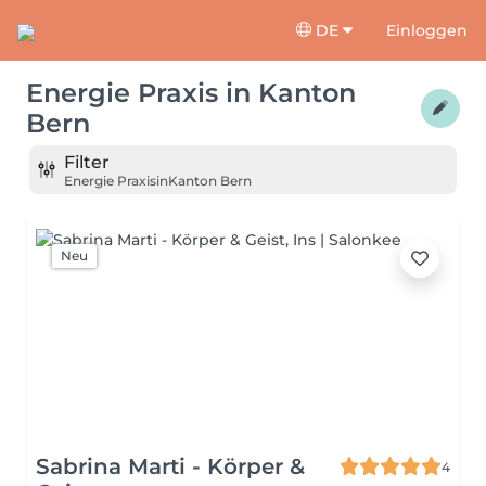
DE
Einloggen
Energie Praxis
in
Kanton
Bern
Filter
Energie Praxis
in
Kanton Bern
Neu
Sabrina Marti - Körper &
4