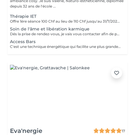
ambiance cosy. Je suis Valérie, Naturo-esthéticienne, diplômée
depuis 32 ans de l'école ...
Thérapie IET
Offre 1ère séance 100 Chf au lieu de 110 Chf jusqu'au 31/7/2026 Thérapie IET C'est quoi ? La thérapie IET est une technique énergétique très puissante et douce qui permet de libérer nos mémoires cellulaires. Les mémoires cellulaires gardent toutes les émotions négatives (Tristesse, déprime, démotivation, peur, angoisse, stress...) ces évèments et énergies réprimées restent en nous et se placent dans des endroits bien précis (Organes, chakras) la thérapie d'énergie intégrée permet le lâcher prise des empreintes du passé, de libérer certains blocages émotionnels, énergétiques et autres. Elle permet une libération des émotions négatives ancrées en nous qui nous empêchent d'être pleinement heureux ou serein ou qui entrainent des problématiques de santé. Cette méthode énergétique puissante agit en profondeur sur notre corps physique ainsi que sur les 4 couches de notre aura, physique, émotionnelle, mentale et spirituelle. L'IET libère : Libération douce, émotionnelle, spirituelle et psychique de tout ce qu'on a accumulé de négatif et qui nous empêche d'être bien et d'avancer pleinement dans notre vie. "Tout ce qui ne s'exprime pas, s'imprime en nous"
Soin de l'âme et libération karmique
Dés la prise de rendez-vous, je vais vous contacter afin de pouvoir me connecter à vos Annales Akashiques. Ce soin va passer par une lecture de vos Annales Akashiques afin de mieux comprendre la ou les différentes problématiques. Les Annales Akashiques sont la bibliothèque Cosmique ou Mémoire Universelle depuis le début des temps. Ce soin va permettre différentes libérations : transgénérationnelles, liens négatifs, blessures émotionnelles (Trahison, rejet, injustice, abandon, humiliation) les voeux qui ont été fait dans une autre vie, les croyances limitantes et le karmique (leçons inachevées, dettes énergétiques d'existences passées qui influence notre destin) Libérer de ses schémas va permettre de décharger l'Âme de ses poids lourds qui pèsent sur notre corps charnel. La libérer permet de mieux avancer dans notre vie actuelle et de se sentir plus léger plus aligné avec soi-même.
Access Bars
C'est une technique énergétique qui facilite une plus grande ouverture de la conscience. Elle permet d'activer 32 points au niveau de la tête. Libère les blocages, réduit le stress, l'anxiété, apaise le mental, libère des automatismes, des inquiétudes, apporte de la détente, plus de clarté, de la confiance en soi, augmente la joie de vivre, le bien-être, des relations plus harmonieuses ... Êtes-vous prêt à recevoir ? Êtes-vous prêt à vous reconnectera votre potentiel illimité ? Êtes-vous prêt au changement ? Mantra " Tout de la vie me vient avec aisance joie et gloire"
Eva'nergie
17