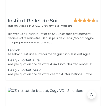
Institut Reflet de Soi
13
Rue du Village 14B
1053 Bretigny-sur-Morrens
Bienvenue à l'Institut Reflet de Soi, un espace entièrement
dédié à votre bien-être. Depuis plus de 26 ans, j'accompagne
chaque personne avec une app...
Lahochi
Le Lahochi est une autre forme de guérison, Il se distingue par son approche holistique, en travaillant sur différents plans de l'être : physique, émotionnel, mental et spirituel. Le Lahochi utilise également l'énergie universelle pour faciliter le processus de guérison. Cette approche s'inscrit dans le cadre des thérapies énergétiques, qui reconnaissent l'importance des énergies vitales dans notre bien-être global. Le principe fondamental du soin énergétique Lahochi repose sur l'idée que notre corps est traversé par des flux d'énergie. Ces flux peuvent être perturbés ou bloqués par divers facteurs, comme le stress, les émotions négatives ou les déséquilibres physiques. En agissant sur ces énergies, le soin Lahochi vise à débloquer ces canaux, permettant ainsi à l'énergie de circuler librement. Durant une séance, le praticien utilise des techniques spécifiques, telles que le toucher léger, pour harmoniser le corps énergétique du client. Cela peut inclure des impositions des mains sur le corps qui favorisent une relaxation profonde, des visualisations, ou encore des éléments de méditation. Les bienfaits du soin énergétique Lahochi sont multiples : 1. Réduction du stress et de l'anxiété: Ce soin aide à libérer les tensions accumulées, favorisant ainsi un état de calme et de sérénité. 2. Revitalisation de l'énergie: En rétablissant le flux énergétique, le soin peut accroître la vitalité et l'énergie, permettant de mieux affronter les défis quotidiens. 3. Harmonisation émotionnelle : Il contribue à rééquilibrer les émotions, offrant un espace de guérison intérieure et de prise de conscience. 4. Amélioration du bien-être physique : En agissant sur les énergies, le soin peut aider à soulager certaines douleurs et à accroître le bien-être général. 5. Développement personnel: Le soin énergétique Lahochi peut conduire à une meilleure connexion avec soi-même, favorisant la croissance personnelle et spirituelle. En somme, le soin énergétique Lahochi est une approche douce et respectueuse qui invite chacun à retrouver un équilibre intérieur, en harmonisant corps et esprit. Que vous souhaitiez une profonde relaxation, une revitalisation énergétique ou un soutien dans un parcours de développement personnel, cette méthode offre une belle opportunité de prendre soin de soi et d'explorer sa propre énergie.
Healy - Forfait aura
Analyse quotidienne de votre Aura. Envoi des fréquences. Durée 1 semaine Veuillez me contacter par téléphone.
Healy - Forfait basic
Analyse quotidienne de votre champ d'informations. Envoi des fréquences des besoins principaux. Durée 1 semaine Veuillez me contacter par téléphone.