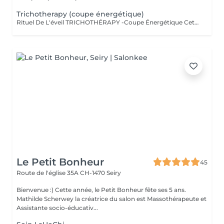
Trichotherapy (coupe énergétique)
Rituel De L'éveil TRICHOTHÉRAPY -Coupe Énergétique Cette prestation est unique et ne peut pas être combinnée avec d'autres services. Une coupe sacrée qui honore votre énergie intérieure. Au-delà du geste technique, la trichothérapy harmonise vos chakras, libère les tensions émotionnelles et révèle votre essence profonde. Chaque mèche est coupée en conscience de votre vibration unique. Un rituel de transformation holistique. La coupe énergétique au tanto et si vos cheveux devenaient un chemin de libération? une coupe énérgétique réalisée avec un Tanto, petit sabre traditionnel un soin de purification et de respiration du cheveu un rituel de détente profonde pour l'esprit et le corps Bienfaits de la Trichothérapy: Redonne vitalité et brillance aux cheveux Stimule la circulation et favorise la pousse Libère les mémoires et tensions accumulées dans la chevelure Apporte légèreté, équilibre et bien-être global réservez votre séance et offrez à vos cheveux une expérience de transformation unique (rende-vous uniquement par téléphone ou salon)
Le Petit Bonheur
45
Route de l'église 35A
CH-1470 Seiry
Bienvenue :) Cette année, le Petit Bonheur fête ses 5 ans.
Mathilde Scherwey la créatrice du salon est Massothérapeute et
Assistante socio-éducativ...