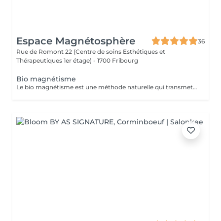
Espace Magnétosphère
36
Rue de Romont 22 (Centre de soins Esthétiques et
Thérapeutiques 1er étage) -
1700 Fribourg
Bio magnétisme
Le bio magnétisme est une méthode naturelle qui transmet l'énergie, rétablit l'harmonie, l'équilibre du corps, de l'âme et de l'esprit. C'est une transmission d'énergie d'un individu à un autre. Le magnétisme permet de dénouer les nuds du corps et du mental pour se sentir plus apaisé et pour libérer l'énergie afin qu'elle circule parfaitement des pieds à la tête. On parle alors d'alignement.