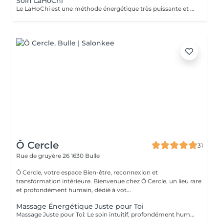
Soin LaHoChi
Le LaHoChi est une méthode énergétique très puissante et efficace par apposition des mains. Ce soin fait appel à des fréquences vibratoires élevées de Lumière et peut se pratiquer à distance sur les humains, animaux et plantes... Utilité du LaHoChi : Fatigue Perte d'énergie Trouble du sommeil Stress Anxiété, angoisse Choc émotionnel Mal être Dépression Burn out Mental saturé Peur Les bienfaits: * Ouvre les 21 centres d'énergie du corps et le système d'anatomie des méridiens. * Ouvre les blocages dans les corps subtils. * Ouvre et nettoie le système des chakras. * Améliore, comme l'acupuncture, notre corps éthérique qui peut alors guérir les déséquilibres * Dégage les blocages électriques dans l'énergie du corps, qui relie la mémoire cellulaire et le corps physique, afin que l'information puisse passer librement. * Introduit des vibrations de couleurs et de santé. Les soins énergétiques ne remplacent en rien un traitement médical ou et ne doivent en aucun cas engendrer l'arrêt d'un traitement médical en cours. Ce sont de bons compléments!
Ô Cercle
31
Rue de gruyère 26
1630 Bulle
Ô Cercle, votre espace Bien-être, reconnexion et
transformation intérieure. Bienvenue chez Ô Cercle, un lieu rare
et profondément humain, dédié à vot...
Massage Énergétique Juste pour Toi
Massage Juste pour Toi: Le soin intuitif, profondément humain Ce massage est une création originale de Nuno, né de son intuition fine, de son empathie naturelle et de sa profonde écoute du corps et de l'âme. Juste pour Toi, c'est un soin entièrement sur mesure, qui s'adapte à chaque personne, chaque besoin, chaque histoire. Rien n'est figé : chaque geste, chaque rythme, chaque présence est ajusté en temps réel, dans un immense respect de votre vécu. Avec une sensibilité exceptionnelle, Nuno vous guide dans un véritable voyage de réparation intérieure. Son toucher est à la fois doux, ferme, rassurant et profondément sécurisant. Il peut utiliser, selon votre besoin, des pierres thérapeutiques, choisies pour leur énergie vibratoire et leur capacité à accompagner les libérations émotionnelles. Ce soin est particulièrement indiqué pour : Les personnes ayant traversé des traumatismes corporels ou psychiques (abus, violences) Les états d'épuisement profond, de burn-out ou de dépression Les troubles du sommeil, de l'anxiété, ou de la connexion au corps Toute personne en quête d'un espace de sécurité, de douceur et de reconnexion à soi Ce massage agit sur plusieurs plans : physique, émotionnel, énergétique et symbolique. Il vous offre un temps de réparation douce, un retour au corps apaisé, et un ancrage dans une paix nouvelle. Juste pour Toi n'est pas qu'un massage : c'est une rencontre. Avec soi, en sécurité.