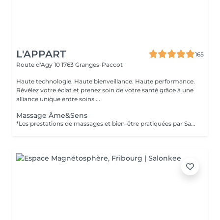
L'APPART
165
Route d'Agy 10
1763 Granges-Paccot
Haute technologie. Haute bienveillance. Haute performance.
Révélez votre éclat et prenez soin de votre santé grâce à une
alliance unique entre soins ...
Massage Âme&Sens
*Les prestations de massages et bien-être pratiquées par Sarah Mauron sont à réserver avec l'application onedoc.ch. Si questions par WhatsApp au 076 497 45 36.* Le massage Âme&Sens est un soin unique qui associe un massage intuitif entièrement personnalisé à un soin énergétique Lahochi. Cette alliance permet d'agir en profondeur, aussi bien sur le corps que sur les plans émotionnel et énergétique, pour vous offrir un véritable moment de reconnexion à vous-même. Le massage est adapté à vos besoins du moment et vise à libérer les tensions physiques, apaiser le mental et favoriser un profond état de relaxation. La séance se poursuit par un soin énergétique Lahochi, réalisé par l'apposition des mains, qui transmet une énergie de haute fréquence favorisant l'harmonisation du corps, du cur et de l'esprit. Le Lahochi accompagne les capacités naturelles d'équilibre de l'organisme en aidant à dissoudre les blocages énergétiques, à rétablir une circulation harmonieuse de l'énergie et à soutenir un sentiment de paix intérieure. Cette approche complète invite à un réalignement global, à une recharge énergétique et à une élévation de votre taux vibratoire. À l'issue du soin, vous pourrez ressentir une profonde détente, un regain d'énergie, une sensation de légèreté ainsi qu'un mieux-être durable, propice au recentrage et à l'harmonie intérieure. INFRATHERAPIE VITAL DÔME Afin de maximiser les effets, vous avez la possibilité de combiner le soin avec une séance de Vital Dôme. L'infrathérapie repose sur l'action des infrarouges longs, des ondes de chaleur capables de pénétrer en profondeur dans les tissus. Cette énergie douce augmente la température corporelle interne et déclenche une sudation intense mais agréable, comparable à celle d'une activité physique modérée. Ce processus permet d'éliminer les toxines et métaux lourds, d'activer la microcirculation, d'améliorer l'oxygénation cellulaire, et de soutenir le métabolisme. Ce massage n'est pas reconnu par les assurances complémentaires.