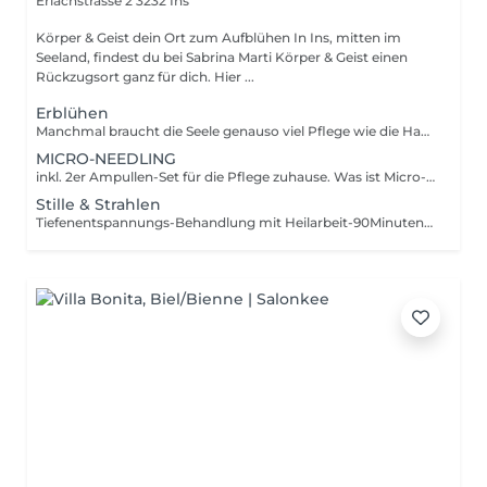
Erlachstrasse 2
3232 Ins
Körper & Geist dein Ort zum Aufblühen In Ins, mitten im
Seeland, findest du bei Sabrina Marti Körper & Geist einen
Rückzugsort ganz für dich. Hier ...
Erblühen
Manchmal braucht die Seele genauso viel Pflege wie die Haut " Erblühen" ist eine ganzheitliche Gesichtsbehandlung die beides vereint Mit einer tiefen Reinigung, einem sanften Peeling und einer auf dich abgestimmten Maske wird deine Haut zum Strahlen gebracht. Eine entspannende Gesichts- und Decolleté-Massage löst was du trägst. Eine kurze Willkommensmassage am Anfang bringt dich ganz in die Stille. Du gehst nicht nur mit strahlender Haut- du gehst als die Version von dir, die sich selbst wieder spürt. Für dich wenn du Pflege und Tiefenentspannung in einem möchtest.
MICRO-NEEDLING
inkl. 2er Ampullen-Set für die Pflege zuhause. Was ist Micro-Needling? Durch die mikrofeine Perforation, wird der natürliche Regenerationsprozess der Haut angeregt, was in der Folge eine vermehrte Produktion von Kollagen und Elastin sowie die Ausschüttung von Hyaluronsäure bedeutet. Das Hautgewebe wird dadurch fester, straffer und gestärkt. Die Haut wird optimal versorgt mit hocheffektiven Wirkstoffen. Die sensationellen, schnell sichtbaren sowie spürbaren Ergebnisse sprechen für sich. Was kann ich mit der Behandlung erreichen? Das Micro- Needling mittels Pen ist ein sehr erfolgreiches Verfahren im Bereich Anti- Aging- und Problemhaut-Behandlungen. Folgende Ergebnisse können erzielt werden: Verminderung von Falten und Linien Hautverjüngung/ Hautfestigung Regeneration atrophischer Haut Minimierung von Narben verschiedener Art Reduktion von Dehnungs- und Schwangerschaftsstreifen Aufhellung von Pigmentstörungen Porenverkleinerung und Verfeinerung des Hautbildes Um ein optimales Ergebnis zu erzielen, werden je nach Hautproblem 4-6 Behandlungen im Abstand von 4 Wochen benötigt. Freuen Sie sich auf sensationelle und nachhaltige Resultate.
Stille & Strahlen
Tiefenentspannungs-Behandlung mit Heilarbeit-90Minuten für dich "Stille &Strahlen" ist eine tiefe Behandlung- eine Verbindung aus ganzheitlicher Kosmetik und Heilarbeit. Während deine Haut mit hochwertigen Wirkstoffen genährt wird, arbeite ich energetisch mit deinem Körper. Klang, Berührung und Stille schaffen gemeinsam einen Raum der trägt. Einen Raum in dem dein Körper loslassen darf was er nicht mehr braucht. Was danach bleibt ist kein oberflächliches Leuchten. Es ist ein Strahlen das von innen kommt. Für dich wenn du eine tiefe Auszeit brauchst- für Haut, Körper und Seele.