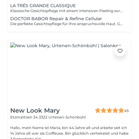
LA TRÉS GRANDE CLASSIQUE
Klassische Gesichtspflege mit einem intensiven Peeling sorgt für eine Verfeinerung Ihres Haubildes. Geniessen Sie eine wohltuende Gesichtsmassage und erleben Sie einen frischen, strahlenden Teint!
DOCTOR BABOR Repair & Refine Cellular
Die perfekte Gesichtspflege für Ihre anspruchsvolle Haut. Geniessen Sie ein wundervolles Hautgefühl mit Retinol oder biogenem Pflanzenextrakt. Lassen Sie sich mit einer wohltuenden Gesichtsmassage verwöhnen und erleben Sie ein schönes, verfeinertes Hautbild mit den hochwertigen Dr. Babor Produkten.
New Look Mary
45
Etzmattrain 34
3322 Urtenen-Schönbühl
Hallo, mein Name ist Maria, bin 44 Jahre alt und arbeite seit ich
14 Jahre alt war als Coiffeuse. Bin glücklich verheiratet und habe
3 fantastiche Kin...