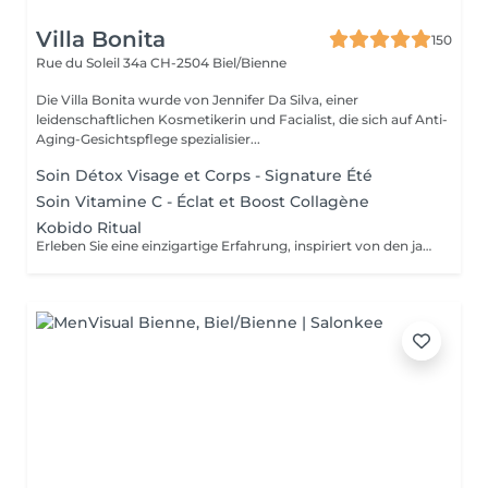
Villa Bonita
150
Rue du Soleil 34a
CH-2504 Biel/Bienne
Die Villa Bonita wurde von Jennifer Da Silva, einer
leidenschaftlichen Kosmetikerin und Facialist, die sich auf Anti-
Aging-Gesichtspflege spezialisier...
Soin Détox Visage et Corps - Signature Été
Soin Vitamine C - Éclat et Boost Collagène
Kobido Ritual
Erleben Sie eine einzigartige Erfahrung, inspiriert von den japanischen Schönheitsritualen, bei der jede Berührung darauf ausgerichtet ist, das Gesicht zu rebalancieren, den Geist zu entspannen und die natürliche Ausstrahlung der Haut zum Vorschein zu bringen. Diese exklusive Behandlung beginnt mit einem Willkommensritual für die Füße, das sofort zum Loslassen und Entspannen einlädt. Anschließend wird das Gesicht sanft mit Reispuder gereinigt, um das natürliche Gleichgewicht der Haut zu bewahren und sie optimal auf die Massage vorzubereiten. Es folgt die Kobido-Massage, eine wahre Choreografie präziser Handgriffe, bei der langsame und schnelle Rhythmen sowie sanfter und tiefer Druck harmonisch kombiniert werden. Diese traditionelle Massage stimuliert die Mikrozirkulation im Gesicht und am Hals, lockert die Muskulatur und trägt dazu bei, die Entstehung von Falten zu verzögern, während sie gleichzeitig ein tiefes Gefühl der Entspannung vermittelt. Das Ritual wird durch das Auftragen einer Gesichtsmaske fortgesetzt. Während der Einwirkzeit genießen Sie eine Massage von Nacken, Dekolleté, Armen und Kopfhaut, die für eine ganzheitliche und wohltuende Entspannung sorgt. Die Haut wirkt sichtbar erholter, aufgepolstert und intensiv mit Feuchtigkeit versorgt. Der Teint ist frischer und strahlender, die Gesichtszüge erscheinen entspannt und harmonisch. Zum Abschluss dieser japanischen Auszeit genießen Sie eine Tasse grünen Tee mit antioxidativen Eigenschaften, während ich Ihnen einige Selbstmassage-Techniken zeige, mit denen Sie die Wirkung der Behandlung zu Hause verlängern können.