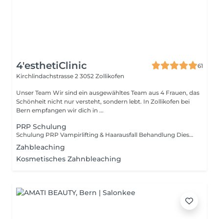
4'esthetiClinic
61
Kirchlindachstrasse 2
3052 Zollikofen
Unser Team Wir sind ein ausgewähltes Team aus 4 Frauen, das
Schönheit nicht nur versteht, sondern lebt. In Zollikofen bei
Bern empfangen wir dich in ...
PRP Schulung
Schulung PRP Vampirlifting & Haarausfall Behandlung Diese Schulung vermittelt dir fundiertes theoretisches Wissen sowie praktische Erfahrung im Bereich der PRP-Therapie (Vampirlifting und Behandlung von Haarausfall). Ziel der Ausbildung ist es, dass du die Behandlung sicher, hygienisch und professionell selbstständig durchführen kannst. Die PRP-Behandlung gehört heute zu den gefragtesten regenerativen Behandlungen in der ästhetischen Medizin, da ausschliesslich mit körpereigenem Plasma gearbeitet wird und somit natürliche Ergebnisse erzielt werden. Theorie Im theoretischen Teil lernst du zuerst die wichtigsten medizinischen Grundlagen kennen. Dazu gehören: Aufbau der Haut und deren Regenerationsprozesse Haarstruktur und Haarwachstumsphasen Ursachen von Haarausfall (hormonell, genetisch, Stress, Fehlbehandlungen usw.) Wirkungsweise von PRP und Wachstumsfaktoren richtige Patientenanalyse und Behandlungsplanung Ein grosser Schwerpunkt liegt ebenfalls auf Fehlbehandlungen und deren Vermeidung, da falsche Anwendungen häufig zu schlechten Resultaten führen können. Besprochen werden unter anderem: falsche Einstichtiefen fehlerhafte Plasmaaufbereitung hygienische Fehler mögliche Nebenwirkungen wie Hämatome oder Entzündungen korrektes Vorgehen bei Komplikationen Zusätzlich lernst du alle wichtigen Kontraindikationen sowie Sicherheits- und Hygienerichtlinien. Praxis Vampirlifting (Gesichtsbehandlung) Im praktischen Teil wird die Behandlung Schritt für Schritt demonstriert und anschliessend selbst durchgeführt. Du lernst: richtige Vorbereitung der Kundin hygienische Blutaufbereitung korrektes Zentrifugieren Gewinnung des PRP-Plasmas Injektionstechniken im Gesicht Behandlung verschiedener Gesichtsareale gleichmässige Produktverteilung Schmerzreduktion während der Behandlung Ziel der Behandlung ist die Verbesserung der Hautqualität, Kollagenstimulation, Hautstraffung und ein natürlicher Glow. Praxis PRP bei Haarausfall Dieser Teil konzentriert sich auf die professionelle Behandlung der Kopfhaut. Inhalte: Analyse der Kopfhaut richtige Arealaufteilung korrekte Einstichtiefe Injektionsabstände Behandlung bei diffusem oder genetischem Haarausfall Behandlungsintervalle und Therapieplanung Du lernst ausserdem, wie Kunden realistisch beraten werden und welche Resultate erwartet werden können. Aftercare & Kundenbetreuung Ein wichtiger Bestandteil der Schulung ist die Nachbehandlung. Dazu gehören: Verhalten nach der Behandlung Pflegehinweise Sport- und Waschregeln Aufbau eines Behandlungsplans langfristige Kundenbetreuung Schulung beinhaltet: Theorie und Praxis intensiv Live Demonstration Arbeiten am Modell Behandlungsprotokolle Kundenaufklärung Zertifikat persönliche Nachbetreuung nach der Schulung Dauer 1 intensiver Schulungstag (ca. 68 Stunden)
Zahbleaching
Kosmetisches Zahnbleaching