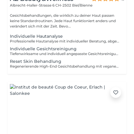
Albrecht-Haller-Strasse 6
CH-2502 Biel/Bienne
Gesichtsbehandlungen, die wirklich zu deiner Haut passen
keine Standardroutinen. Jede Haut funktioniert anders und
verändert sich mit der Zeit. Bevo...
Individuelle Hautanalyse
Professionelle Hautanalyse mit individueller Beratung, abgestimmt auf Hautzustand, Hautgeschichte und die tatsächlichen Bedürfnisse deiner Haut. Bei AZ Beauty & Wellness steht keine standardisierte Behandlung im Mittelpunkt, sondern eine gezielte und ehrliche Einschätzung der Haut. Besonders bei sensibler Haut, Rosacea, Unreinheiten, Akne oder Pigmentflecken ist es wichtig, die Haut zuerst professionell zu beurteilen, bevor Wirkstoffe oder intensivere Behandlungen gewählt werden. Die Beratung dient auch dazu, mögliche Behandlungen sinnvoll einzuordnen und eine passende, realistische Pflege- oder Behandlungsstrategie zu erstellen. Inklusive: professionelle Hautanalyse Einschätzung von Hauttyp & Hautzustand Analyse von Sensibilität, Hautbalance & Hautstruktur Besprechung möglicher Einflussfaktoren individuelle Pflege- & Wirkstoffberatung professionelle Behandlungsempfehlung Es werden keine Produkte während der Beratung angewendet. Der Fokus liegt auf einer professionellen Einschätzung und einer individuell abgestimmten Empfehlung. Ideal bei: sensibler oder reaktiver Haut Rosacea Akne & Unreinheiten Pigmentflecken Unsicherheit bei Produkten oder Behandlungen Wunsch nach einer professionellen Hautbeurteilung Der Preis der Hautanalyse wird bei einer anschließenden Behandlung oder Kur angerechnet.
Individuelle Gesichtsreinigung
Tiefenwirksame und individuell angepasste Gesichtsreinigung zur Klärung, Balance und Pflege der Haut. Jede Behandlung wird auf den aktuellen Hautzustand abgestimmt ohne starre Abläufe oder unnötig aggressive Schritte. Ziel ist eine gesunde, ausgeglichene Haut und keine kurzfristige Überbehandlung. Gearbeitet wird mit hochwertigen dermokosmetischen Produkten und modernen Wirkstoffen, überwiegend vegan, hautfreundlich formuliert sowie frei von Parabenen und unnötig belastenden Inhaltsstoffen. Die verwendeten Produkte stammen aus dem professionellen medizinisch-kosmetischen Bereich und werden individuell an Hauttyp und Hautreaktivität angepasst. Inklusive: Hautanalyse Tiefenreinigung sanftes Peeling professionelle Ausreinigung bei Bedarf beruhigende Pflege individuell abgestimmte Wirkstoffe Abschlusspflege Ideal bei: verstopften Poren fahler oder gestresster Haut sensibler Haut ersten Unreinheiten unausgeglichener Hautbalance Die Haut wirkt frischer, klarer und sichtbar gepflegter ohne unnötige Reizung oder austrocknende Behandlung.
Reset Skin Behandlung
Regenerierende High-End Gesichtsbehandlung mit veganem PDRN, Clarivine und modernen Wirkstoffen aus der professionellen Dermokosmetik von Utsukusy Cosmetics. Die Behandlung wurde entwickelt, um die Haut intensiv zu regenerieren, die Hautbarriere zu unterstützen und den Teint sichtbar frischer, glatter und ausgeglichener wirken zu lassen ohne die Haut unnötig zu belasten. Gearbeitet wird mit hochwertigen Formulierungen aus der japanisch inspirierten Wirkstoffkosmetik von Utsukusy. Die verwendeten Produkte sind überwiegend vegan, frei von Parabenen und bekannt für ihre hautfreundlichen, modernen und leistungsstarken Wirkstoffkombinationen. Inklusive: individuelle Hautanalyse Tiefenreinigung intensive Wirkstoffversorgung mit veganem PDRN hydratisierende & regenerierende Pflege hautberuhigende Wirkstoffe individuell abgestimmte Abschlusspflege Ideal bei: müder oder fahler Haut feinen Linien Spannkraftverlust gestresster oder empfindlicher Haut ungleichmäßigem Hautbild ersten Zeichen der Hautalterung Die Kombination aus PDRN, Squalan und modernen regenerativen Wirkstoffen unterstützt die natürliche Hauterneuerung, verbessert die Hautqualität und sorgt für ein frisches, gesundes Glow-Finish mit natürlicher Ausstrahlung.