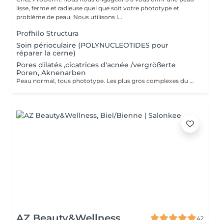
lisse, ferme et radieuse quel que soit votre phototype et
problème de peau. Nous utilisons l...
Profhilo Structura
Soin périoculaire (POLYNUCLEOTIDES pour
réparer la cerne)
Pores dilatés ,cicatrices d'acnée /vergrößerte
Poren, Aknenarben
Peau normal, tous phototype. Les plus gros complexes du visage peuvent actuellement être traités avec le microneedling. Cette méthode encore peu connue fait des merveilles en ce qui concerne le vieillissement cutané et les cicatrices d'acné. C'est en sorte une baguette magique qui va stimuler le processus naturel d'auto-guérison de la peau, ainsi que la production de collagène et d'élastine. Le microneedling est un traitement sûr aux maxi-effets, il permet d'améliorer la texture et la qualité de la peau, de plus, c'est également un moyen efficace pour estomper les taches brunes et la pigmentation. Cette procédure peut aussi être utilisée pour favoriser la croissance de la barbe ou pour prévenir la chute des cheveux. Il s'agit d'une technique peu invasive qui donne des résultats réels et visibles. Chaque peau étant différente, les ingrédients actifs utilisés sont choisis en fonction du problème ciblé, c'est pourquoi, le protocole s'adapte à vos besoins.
AZ Beauty&Wellness
42