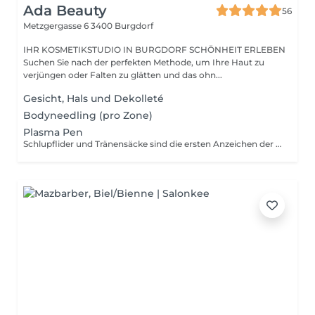
Ada Beauty
56
Metzgergasse 6
3400 Burgdorf
IHR KOSMETIKSTUDIO IN BURGDORF SCHÖNHEIT ERLEBEN
Suchen Sie nach der perfekten Methode, um Ihre Haut zu
verjüngen oder Falten zu glätten und das ohn...
Gesicht, Hals und Dekolleté
Bodyneedling (pro Zone)
Plasma Pen
Schlupflider und Tränensäcke sind die ersten Anzeichen der Hautalterung und lassen das Erscheinungsbild müde aussehen. Eine Lidstraffung kann den Look der Augenpartie um Jahre verjüngen. Wer noch nicht auf einen operativen Eingriff zurückgreifen will, ist mit der Behandlungsmethode des Plasma-Pens ideal beraten. Ohne Hautkontakt, mithilfe Plasma-Ionen, entfernt der Plasma-Pen die überschüssige Haut der Lider willentlich und strafft sie somit.