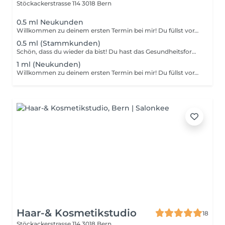
Stöckackerstrasse 114
3018 Bern
0.5 ml Neukunden
Willkommen zu deinem ersten Termin bei mir! Du füllst vorab ein Gesundheitsformular aus damit ich alles optimal auf dich abstimmen kann. Eine persönliche Beratung ist ebenfalls inklusive wir besprechen gemeinsam was für dich am besten passt. Bei dieser Option werden zwischen 0.1 und 0.5 ml verwendet abhängig vom gewünschten Volumen.
0.5 ml (Stammkunden)
Schön, dass du wieder da bist! Du hast das Gesundheitsformular bereits ausgefüllt darum kannst du direkt zur Behandlung kommen. Bei dieser Option werden zwischen 0.1 und 0.5 ml verwendet, abgestimmt auf deinen Wunsch und Bedarf.
1 ml (Neukunden)
Willkommen zu deinem ersten Termin bei mir! Du füllst vorab ein Gesundheitsformular aus damit ich alles optimal auf dich abstimmen kann. Eine persönliche Beratung ist ebenfalls inklusive wir besprechen gemeinsam was für dich am besten passt. Bei dieser Option werden zwischen 0.6 und 1.1 ml verwendet abhängig vom gewünschten Volumen.
Haar-& Kosmetikstudio
18
Stöckackerstrasse 114
3018 Bern