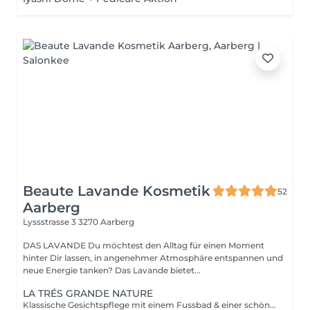
Beaute Lavande Kosmetik
52
Aarberg
Lyssstrasse 3
3270 Aarberg
DAS LAVANDE Du möchtest den Alltag für einen Moment
hinter Dir lassen, in angenehmer Atmosphäre entspannen und
neue Energie tanken? Das Lavande bietet...
LA TRÉS GRANDE NATURE
Klassische Gesichtspflege mit einem Fussbad & einer schönen Fussmassage als Einstieg. Erleben Sie mit dieser Naturbehandlung, mit Gesichtsmassage, Entspannung pur. Tauchen Sie ein in eine Welt ganzheitlicher Entspannung und dem wohltuenden Gefühl, natürlicher Kosmetik.