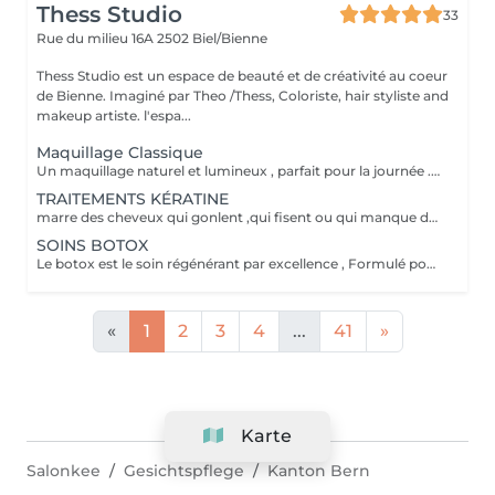
Thess Studio
33
Rue du milieu 16A
2502 Biel/Bienne
Thess Studio est un espace de beauté et de créativité au coeur
de Bienne. Imaginé par Theo /Thess, Coloriste, hair styliste and
makeup artiste. l'espa...
Maquillage Classique
Un maquillage naturel et lumineux , parfait pour la journée . Teint parfait et naturels mise en valeur du regard et des lévres naturels
TRAITEMENTS KÉRATINE
marre des cheveux qui gonlent ,qui fisent ou qui manque de brillance et doucur ? le lissage à la kératine discipline ta chevelure tout en la réparent en profondeur . ce que ce soin Apporte . - cheveux plus maitriseés -Anti frisottis Longue durée -Brillance Mirroir
SOINS BOTOX
Le botox est le soin régénérant par excellence , Formulé pour réparer en profondeur, il rempli la fibre capillaire de kératine , de protéines et d'actifs hydratants afin de redonner force ,douceur et brillance . idéal pour les cheveux. - Abimés par la deco et chaleur -secs cassants ou ternes - boucles ou sensiblisés en manque de définition le resultat sont des cheveux - plus fort - plus soyeux au toucher incroyable . a refaire chaque mois pour une bonne Routine .
«
1
2
3
4
...
41
»
Karte
Salonkee
Gesichtspflege
Kanton Bern