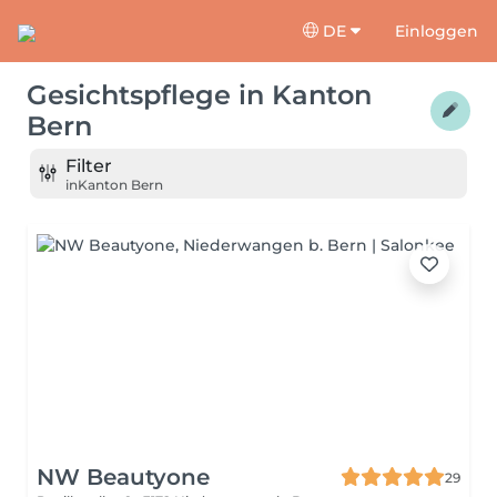
DE
Einloggen
Gesichtspflege
in
Kanton
Bern
Filter
in
Kanton Bern
NW Beautyone
29