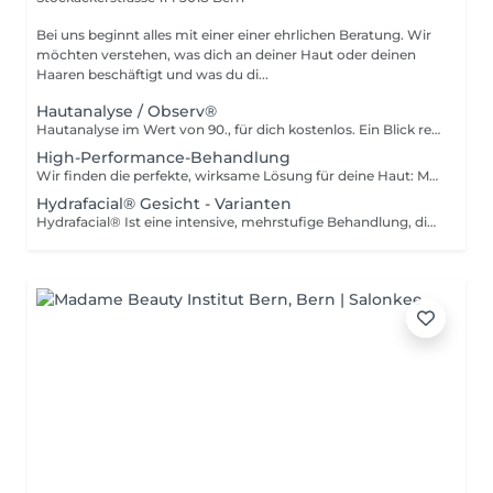
Bei uns beginnt alles mit einer einer ehrlichen Beratung. Wir
möchten verstehen, was dich an deiner Haut oder deinen
Haaren beschäftigt und was du di...
Hautanalyse / Observ®
Hautanalyse im Wert von 90., für dich kostenlos. Ein Blick reicht nicht. Wir schauen tiefer. Mit modernster Hautbild-Technologie erkennen wir auch, was unter der Oberfläche schlummert: versteckte Entzündungen, unruhige Struktur, beginnende Schäden lange bevor du sie siehst. Du bekommst absolute Klarheit über deinen wahren Hautzustand. Gemeinsam erstellen wir deinen SkinCompass einen konkreten Behandlungsplan mit gezielten Lösungen für deine Hautprobleme. Klar, ehrlich, präzise und der erste Schritt zu glatter, feiner, ebenmässiger Haut.
High-Performance-Behandlung
Wir finden die perfekte, wirksame Lösung für deine Haut: Mit unseren medizinischen-/Hightech-Behandlungen, die individuell auf deine Bedürfnisse und Ziele abgestimmt sind, sorgen wir für glatte, ebenmäßige Haut und nachhaltige Hautverfeinerung.
Hydrafacial® Gesicht - Varianten
Hydrafacial® Ist eine intensive, mehrstufige Behandlung, die alle Schritte des GLOW Treatments vereint. Die Haut wird gereinigt, gepeelt, ausgereinigt und gezielt mit Wirkstoffen versorgt. Bei uns wird jede Behandlung vollständig durchgeführt mit allen Schritten des original Hydrafacials®. Wir reinigen gründlich aus und ergänzen die Behandlung durch ausgewählte Wirkstoffe von iS Clinical, eine Maske sowie LED-Licht. Das ist bei uns Standard. Das Ergebnis ist eine sichtbar geklärte, durchfeuchtete und ausgeglichene Haut mit frischem Glow. Wenn du mehr willst als ein schönes Hautgefühl und gezielt an deiner Haut arbeiten möchtest, stehen dir unsere erweiterten Hydrafacial Varianten zur Verfügung. Diese arbeiten mit spezifischen Premium Boostern und der HydraJelly-Maske und ermöglichen eine intensivere, gezieltere Wirkung auf dein Hautbild.