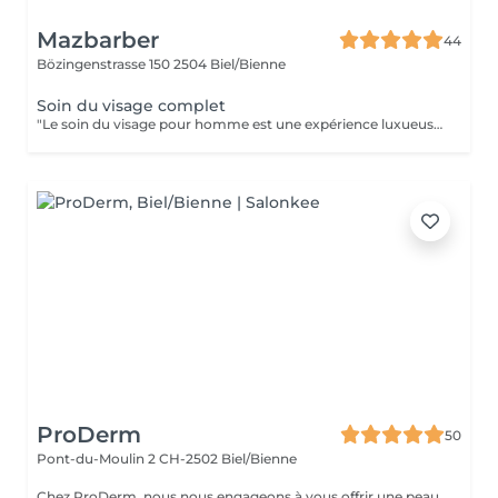
Mazbarber
44
Bözingenstrasse 150
2504 Biel/Bienne
Soin du visage complet
"Le soin du visage pour homme est une expérience luxueuse et relaxante qui vous laissera une sensation de fraîcheur et de rajeunissement. Nous n'utilisons que des bon produits, vous pouvez donc être sûr que votre peau vous en remerciera ! Les étapes de notre soin du visage - nettoyage, serviette chaude et application de crème et de l'huile - sont conçues pour nettoyer et nourrir votre peau en profondeur. Tout ca avec un bain de vapeur facial pour vous détendre et vous rafraîchir davantage."
ProDerm
50
Pont-du-Moulin 2
CH-2502 Biel/Bienne
Chez ProDerm, nous nous engageons à vous offrir une peau