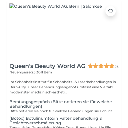
Queen's Beauty World AG
32
Neuengasse 25
3011 Bern
Ihr Schönheitsinstitut für Schönheits- & Laserbehandlungen in
Bern-City. Unser Behandlungsangebot umfasst eine Vielzahl
modernster medizinisch-ästheti...
Beratungsgespräch (Bitte notieren sie für welche
Behandlungen)
Bitte notieren sie noch für welche Behandlungen sie sich interessieren? Vielen Dank!
(Botox) Botulinumtoxin Faltenbehandlung &
Gesichtsverschmälerung
Zonen: Stirn, Zornesfalte, Krähenfüsse, Bunny Lines, Lip Flip, Gummy Smile, Brow Lift, Barcode-Fältchen Ab 4. Zone: jede weitere Zone 50.- CHF