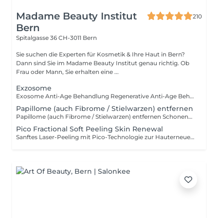
Madame Beauty Institut
210
Bern
Spitalgasse 36
CH-3011 Bern
Sie suchen die Experten für Kosmetik & Ihre Haut in Bern?
Dann sind Sie im Madame Beauty Institut genau richtig. Ob
Frau oder Mann, Sie erhalten eine ...
Exzosome
Exosome Anti-Age Behandlung Regenerative Anti-Age Behandlung mit Exosomen zur Verbesserung von Hautstruktur, Elastizität und Glow. Die Behandlung stimuliert die Kollagenproduktion und unterstützt die Hautregeneration. Ideal bei feinen Falten, müder Haut und zur Hautverjüngung. Die Preise sind immer ab und richten sich nach der Menge.
Papillome (auch Fibrome / Stielwarzen) entfernen
Papillome (auch Fibrome / Stielwarzen) entfernen Schonende Entfernung von Fibromen, Stielwarzen und gutartigen Hautanhängseln. Die Behandlung ist schnell, präzise und in der Regel ohne Ausfallzeit. Für Gesicht und Körper geeignet.
Pico Fractional Soft Peeling Skin Renewal
Sanftes Laser-Peeling mit Pico-Technologie zur Hauterneuerung und Verbesserung von Hautstruktur, Poren und Glow. Stimuliert die Kollagenbildung und reduziert feine Linien sowie Pigmentunregelmässigkeiten. Keine oder nur minimale Ausfallzeit.