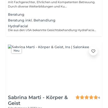
mit Fachgerechter, Ehrlichen und Kompetenten Betreuung.
Durch diverse Weiterbildungen und Ku...
Beratung
Beratung inkl. Behandlung
HydraFacial
Die aus den USA bekannte Gesichtsbehandlung HydraFacial lässt die Haut sofort jünger, strahlender und gesünder wirken. HydraFacial ist so effektiv, da sie Peeling, Tiefenausreinigung und die Pflege mit Antioxidantien, Vitaminen und Hyaluron mit der Wirkung von LED-Licht kombiniert. HydraFacial eignet sich für jeden Hauttyp, jedes Geschlecht und jede Hautfarbe. Sie ist ein wahrer Allrounder, verbessert das Hautbild und kann eingesetzt werden für/gegen: Elastizität & Spannkraft Kleine Falten Hautvitalität Leuchtkraft des Teints Hauttextur Gleichmässigkeit der Hautstruktur Pigmentflecken / Sonnenschäden Ölige Haut, verstopfte Poren, Akne Alterserscheinungen der Haut
Neu
Sabrina Marti - Körper &
4
Geist