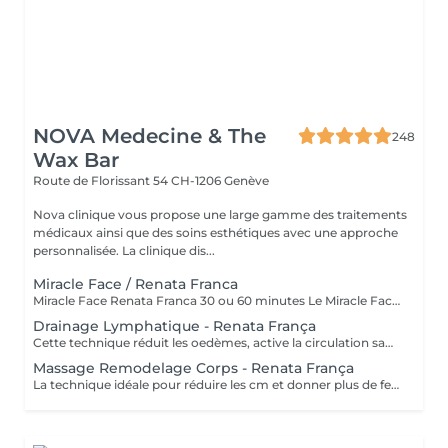
NOVA Medecine & The
248
Wax Bar
Route de Florissant 54
CH-1206 Genève
Nova clinique vous propose une large gamme des traitements
médicaux ainsi que des soins esthétiques avec une approche
personnalisée. La clinique dis...
Miracle Face / Renata Franca
Miracle Face Renata Franca 30 ou 60 minutes Le Miracle Face est un soin visage 100% manuel, inspiré de la méthode brésilienne Renata Franca. Cette technique intense combine des mouvements de sculpting, drainage et tonification pour redessiner l'ovale du visage et redonner de l'éclat à la peau. Grâce à une gestuelle rythmée et enveloppante, ce soin stimule la microcirculation, détend les tensions musculaires du visage et relance l'oxygénation des tissus. Le résultat est immédiatement visible : un teint frais et lumineux, des traits repulpés, un ovale du visage retendu et un regard reposé. Les bienfaits du soin : Effet lifting naturel et immédiat Peau plus tonique, plus ferme Teint unifié et lumineux Relâchement des tensions du visage Détente profonde Un soin idéal pour préparer sa peau avant un événement, ou tout simplement pour s'offrir une parenthèse de bien-être régulière. Durée :30 ou 60 minutes
Drainage Lymphatique - Renata França
Cette technique réduit les oedèmes, active la circulation sanguine et potentialise un réseaux complexe de vaisseaux ou passent les fluides corporels, réduisant ainsi la tant redouté cellulite.
Massage Remodelage Corps - Renata França
La technique idéale pour réduire les cm et donner plus de fermeté, de forme au corps. Elle réorganise les cellules graisseuses afin de les déplacer au bon endroit.