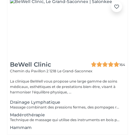
BeWell Clinic
164
Chemin du Pavillon 2
1218 Le Grand-Saconnex
La clinique BeWell vous propose une large gamme de soins
médicaux, esthétiques et de prestations bien-être, visant à
harmoniser l'équilibre physique, ...
Drainage Lymphatique
Massage combinant des pressions fermes, des pompages rythmiques et des manuvres précises qui vont permettre d'améliorer la circulation, booster le métabolisme et affiner la silhouette.
Madérothérapie
Technique de massage qui utilise des instruments en bois pour stimuler les tissus corporels. Cette méthode vise à drainer les toxines, à améliorer la circulation sanguine, à favoriser l'amincissement et à tonifier la peau. Allongée confortablement dans un espacée bien être, votre experte minceur masse, stimule, presse, malaxe, roule sur vos zones rebelles. Les bienfaits de la madérothérapie : - Tonifie et raffermit la peau - Réduit l'apparence de la cellulite en détruisant les graisses localisés - Réduit la sensation de jambes lourdes - Améliore la circulation sanguine - Active le système lymphatique - Stimule et relance la production de collagène et d'élastine - Améliore le tonus musculaire - Revitalise et réactive le système nerveux - Renforce le système immunitaire - Stimule la relaxation profonde et régule les centres énergétiques. Elle est utilisée pour le corps et le visage. - Les zones traitées : les cuisses, les fesses, le ventre, les hanches, les poignées d'amour, le dos, les bras, le visage Fréquence : 1 à 2 fois par semaine, 6 à 10 séances. Contre-indications : - Tout type d'inflammation aigue (arthrite, fièvre, néphrite) - Affection du système vasculaire (thrombose, anévrisme..) - Dilatation pathologique des artères - Grossesse (1 er trimestre) - Maladie cardiaque - Varices importantes
Hammam