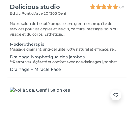
Delicious studio
180
Bd du Pont d'Arve 20
1205 Genf
Notre salon de beauté propose une gamme complète de
services pour les ongles et les cils, coiffure, massage, soin du
visage et du corps. Esthéticie...
Maderothérapie
Massage drainant, anti-cellulite 100% naturel et efficace, remodelant et déstressant avec des instruments en bois. La Maderotherapie est un procédé révolutionnaire qui combine toutes les technologies efficaces dans la lutte contre les dépôts graisseux, les rides et la cellulite. En appliquant ces éléments aux muscles, à la graisse et à la cellulite, nous stimulons le système lymphatique du corps, le libérant ainsi des toxines accumulées. Ceci encourage le métabolisme à produire du collagène, et à brûler les graisses. Les poches de cellulites persistantes sont brisées, les gonflements cutanés sont réduits et la « peau d'orange » est lissée. Ce soin procure un changement de silhouette, mais aussi un soulagement des jambes lourdes, et va stimuler et tonifier les muscles. Le but est de stimuler la circulation sanguine et lymphatique, de tonifier les muscles et rectifier la silhouette après quelques séances. Ce massage est bien entendu indolore. Grâce aux différents instruments de bois, son effet agit en profondeur sur les muscles (et éventuellement la cellulite). Améliore la circulation sanguine , Régule la circulation lymphatique, tonifie et raffermit la peau, Favorise l'élimination des toxines et des excès de liquide, Elimine la cellulite, Augmente la production d'élastine de collagène, et de vitamine E, Améliore la tension musculaire, Stimule la relaxation, Diminue la sensation de jambes lourdes,
Drainage lymphatique des jambes
**Retrouvez légèreté et confort avec nos drainages lymphatiques des jambes** une méthode douce et efficace pour améliorer la circulation, réduire les gonflements et retrouver des jambes légères et toniques. Ce soin ciblé, réalisé par nos experts, stimule le système lymphatique, aidant à éliminer les toxines et à réduire la rétention d'eau, pour des jambes plus fines et une sensation de bien-être global. **Pourquoi opter pour un drainage lymphatique des jambes ?** Nos séances de drainage lymphatique des jambes sont spécialement conçues pour soulager les sensations de lourdeur et de fatigue, souvent causées par une mauvaise circulation ou un mode de vie sédentaire. Que vous soyez confronté(e) à des gonflements, à des douleurs ou simplement à une sensation d'inconfort, ce soin est idéal pour vous. En plus de ses bienfaits esthétiques, il favorise une meilleure santé circulatoire, apportant à vos jambes une sensation de légèreté durable.
Drainage + Miracle Face