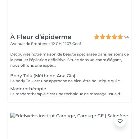
À Fleur d’épiderme
174
Avenue de Frontenex 12
CH-1207 Genf
Découvrez notre maison de beauté spécialisée dans les soins de
la peau et l'épilation définitive. Située dans un cadre élégant,
nous offrons une expér...
Body Talk (Méthode Ana Gia)
Le body Talk est une approche de bien-être holistique qui considère le corps comme un tout intelligent, capable de s'auto-réguler lorsqu'on l'aide à rétablir une bonne communication interne. Comment se déroule cette séance ? Elle commence par une anamnèse, un temps d'échange permettant de comprendre l'histoire de la personne, ses ressentis, ses problématique et ses objectifs. Ensuite, la praticienne utilise un feedback neuromusculaire doux pour dialoguer avec le corps et identifier les priorité du moment. Par de léger tapotements sur le corps, celui ci est invité à intégrer les corrections nécessaire et à relancer ses capacités naturelles d'équilibre.
Maderothérapie
La maderothérapie c'est une technique de massage issue de la médecine orientale et qui consiste en l'application d'un massage corporel avec des instruments en bois, ce qui permet un remodelage complet du corps. La Madérothérapie combine relaxation profonde, bien-être et traitement stimulant la réduction de la cellulite, tonifie la peau et remodèle le corps. Possibilité d'ajouter un masque LED visage pendant votre séance pour favoriser l'éclat de votre peau.