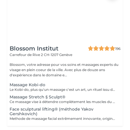
Blossom Institut
196
Carrefour de Rive 2
CH-1207 Genève
Blossom, votre adresse pour vos soins et massages experts du
visage en plein coeur de la ville. Avec plus de douze ans
d'expérience dans le domaine e...
Massage Kobi-do
Le Kobi-do, plus qu'un massage c'est un art, un rituel issu des traditions ancestrales japonaises : Une technique de massage bien spécifique à base de lissages, de petits pincements, et de percussions douces, pour stimuler l'ensemble des fluides (sanguin, lymphatique et énergétiques). La pression, la flexion, l'alignement des mains entre douceur et stimulation, permet de lifter l'ovale, sculpter votre visage, et ouvrir le regard. 60min
Massage Stretch § Sculpt®
Ce massage vise à détendre complètement les muscles du décolleté, du cou, du visage, afin d'améliorer la circulation globale, apporter une détente profonde et dénouer les tensions à l'origine des ridules et rides. Par des mouvements lents et profonds, ce massage modelant, en pétrissages, et stretching du visage et du cou est primordial pour maintenir éclat et vitalité dans ce carrefour de nombreuses structures anatomiques, vasculaires, glandulaires, musculaires. Cette technique inclut le massage intra buccal, cela permet de libérer certaines émotions, qui, par les tensions et crispations créent peu à peu les rides. Le but de ce soin profond est d'agir en prévention et d'accompagner votre peau dans le temps afin de minimiser la perte d'élasticité et de fermeté. Après une séance de 60min, votre visage est détendu, lissé, éclatant, apaisé. Nous recommandons aussi ce soin en cure selon vos besoins.
Face sculptural lifting® (méthode Yakov
Gershkovich)
Methode de massage facial extrêmement innovante, originale et techniques, interne (intrabuccal) et externe, qui permet par un drainage, puis un massage musculaire profond de stimuler tous les muscles du décolleté, du cou et du visage et plus précisément ceux du contour des lèvres, et de l'ovale du visage. Dans la seconde partie du massage, munie de gants, nous réalisons un massage intrabuccal en saisissant délicatement les muscles des joues afin de dénouer toutes les tensions, de repulper lèvres, les sillons naso-génien, les rides péri-buccales et lifter le bas du visage. En effet, votre visage qui compte plus de 50 muscles dit peauciers, accumule de nombreuses tensions, à l'origine des crispations et des rides qui les surplombent. Le fait de masser, dénouer, lisser profondément entraîne une meilleure circulation, oxygénation, les muscles se défroissent et se tonifient. Votre visage rayonne et se sculpte visiblement. 60 min de fitness passif pour votre visage, en toute relaxation ! Nous vous recommandons de recevoir 7 à 10 séances d'affilée à raison de 1 séance/semaine ou chaque 10 jours, puis de poursuivre en entretien, avec un massage par mois.