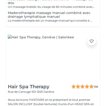
dos
Un massage Kobido du visage de 60 minutes combiné avec un massage de 30 minutes du dos des lombaires des cervicales et de la nuque. Extrêmement relaxant et complet pour une détente totale.
Maderotherapie massage manuel combiné avec
drainage lymphatique manuel
La maderotherapie est un massage manuel qui consiste à masser les zones désirées avec des instruments en bois pour sculpter raffermir votre corps et casser la cellulite. On fini par un drainage lymphatique pour éliminer les toxines et activer la circulation sanguine. Recommandé pour lutter contre la cellulite, la rétention d'eau, les problèmes circulatoires et aussi après une intervention chirurgicale pour optimiser l opération. Cette technique permettra de désengorger les tissus dès la première séance. Résultat immédiat!!
Hair Spa Therapy
198
Rue de Carouge 102
1205 Genève
Nous écrivons l'HISTOIRE en te présentant le tout premier
SALON INCLUSIF (toutes textures) munis d'un HEAD SPA en