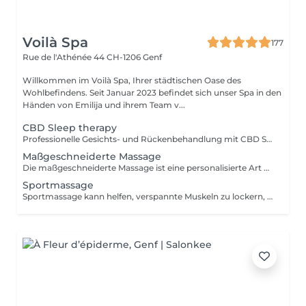
Voilà Spa
177
Rue de l'Athénée 44
CH-1206 Genf
Willkommen im Voilà Spa, Ihrer städtischen Oase des
Wohlbefindens. Seit Januar 2023 befindet sich unser Spa in den
Händen von Emilija und ihrem Team v...
CBD Sleep therapy
Professionelle Gesichts- und Rückenbehandlung mit CBD SLEEP THERAPY, die leistungsstarke Ergebnisse bietet, um Ihnen zu helfen, Harmonie wiederzufinden, Ihren Körper und Geist zu entspannen und zu glätten. Diese Behandlung kombiniert eine doppelte CBD-Massage mit energetischen Punkten, um Verspannungen zu lösen und einen erholsamen Schlaf zu fördern. Gönnen Sie sich eine Portion Entspannung und tauchen Sie ein in die Erfahrung einer CBD-Schlaftherapie von Yon-Ka.
Maßgeschneiderte Massage
Die maßgeschneiderte Massage ist eine personalisierte Art von Massage, die den individuellen Bedürfnissen und Vorlieben jedes Kunden angepasst wird. Vor Beginn der Massage bespricht der Therapeut die zu behandelnden Bereiche und die anzuwendenden Massagetechniken mit dem Kunden. Der Therapeut kann auch den Druck und die Intensität der Massage entsprechend den Kundenpräferenzen anpassen. Die maßgeschneiderte Massage ist eine individuelle Erfahrung, die eine auf Ihre spezifischen Bedürfnisse abgestimmte Massage bietet und somit ein optimales Entspannungs- und Wohlbefinden ermöglicht.
Sportmassage
Sportmassage kann helfen, verspannte Muskeln zu lockern, die Durchblutung zu verbessern, Giftstoffe aus den Muskelgeweben zu entfernen und Muskel- und Gelenkschmerzen zu reduzieren. Es wird auch verwendet, um Athleten auf einen Wettkampf vorzubereiten, indem es die Flexibilität erhöht, Spannungen löst und eine bessere Bewegungsfreiheit fördert. Zusammengefasst ist die Sportmassage ein therapeutischer Ansatz, der darauf abzielt, die sportliche Leistung zu steigern, Verletzungen vorzubeugen und die Erholung durch speziell auf die Bedürfnisse von Athleten zugeschnittene Massagetechniken zu beschleunigen.