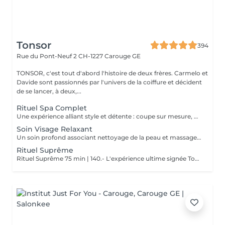
Tonsor
394
Rue du Pont-Neuf 2
CH-1227 Carouge GE
TONSOR, c'est tout d'abord l'histoire de deux frères. Carmelo et
Davide sont passionnés par l'univers de la coiffure et décident
de se lancer, à deux,...
Rituel Spa Complet
Une expérience alliant style et détente : coupe sur mesure, entretien de la barbe et soin du visage pour purifier et revitaliser la peau. Le soin est optimisé grâce à l'utilisation du vapozone (machine à vapeur), permettant d'ouvrir les pores et de préparer la peau en profondeur. Le tout accompagné de lotions adaptées et de massages relaxants du cuir chevelu et du visage. Un moment complet pour se sentir net, détendu et parfaitement soigné.
Soin Visage Relaxant
Un soin profond associant nettoyage de la peau et massage lymphatique pour relancer la circulation et éliminer les tensions. Les traits sont détendus, le visage paraît plus frais, plus léger et visiblement revitalisé. Un moment de relaxation ciblé, idéal pour retrouver éclat et netteté.
Rituel Suprême
Rituel Suprême 75 min | 140.- L'expérience ultime signée Tonsor. Coupe sur mesure et barbe parfaitement définie, sublimées par des serviettes chaudes, des soins et crèmes adaptés. Un massage lymphatique du visage vient relancer l'éclat et détendre les traits. Le rituel se prolonge par un massage profond du cuir chevelu, pour un relâchement total. Un moment d'exception, où chaque détail est pensé pour allier précision, luxe et bien-être absolu.