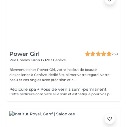
Power Girl
259
Rue Charles Giron 13
1203 Genève
Bienvenue chez Power Girl, votre institut de beauté
d'excellence à Genève, dédié à sublimer votre regard, votre
peau et vos ongles avec précision et r...
Pédicure spa + Pose de vernis semi-permanent
Cette pédicure complète allie soin et esthétique pour vos pieds. Nous commençons par repousser délicatement les cuticules, puis effectuons un gommage exfoliant pour éliminer les peaux mortes et lisser la peau. Ensuite, un soin à la paraffine est appliqué pour hydrater en profondeur et revitaliser vos pieds, les laissant doux et nourris. Pour finaliser la prestation, nous appliquons un vernis semi-permanent de haute qualité, garantissant une tenue impeccable pendant plusieurs semaines, avec une brillance durable et des pieds parfaitement soignés.