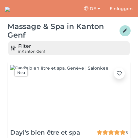
DE
Einloggen
Massage & Spa
in
Kanton
Genf
Filter
in
Kanton Genf
Neu
Dayi's bien être et spa
5