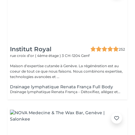
Institut Royal
252
rue croix d’or ( 4ème étage ) 3
CH-1204 Genf
Maison d'expertise cutanée à Genève. La régénération est au
coeur de tout ce que nous faisons. Nous combinons expertise,
technologies avancées et ...
Drainage lymphatique Renata França Full Body
Drainage lymphatique Renata França - Détoxifiez, allégez et sculptez votre corps ! Le drainage lymphatique selon la méthode Renata França est un soin manuel exclusif qui combine des manuvres dynamiques, une pression ferme et un rythme soutenu pour stimuler la circulation lymphatique, réduire les gonflements, éliminer les toxines et affiner visiblement la silhouette. Contrairement au drainage classique, cette méthode brésilienne offre des résultats immédiats tels que ventre dégonflé, jambes légères, sensation de bien-être et amélioration visible de la qualité de la peau. Elle est idéale en cas de rétention d'eau, de jambes lourdes, ou tout simplement pour booster votre système lymphatique et retrouver une sensation de légèreté. Ce soin convient aussi bien en cure qu'en entretien, et peut être intégré dans un programme minceur, post-opératoire ou bien-être.