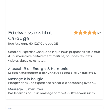
Edelweiss institut
177
Carouge
Rue Ancienne 60
1227 Carouge GE
Centre d'Expertise Chaque soin que nous proposons est le fruit
d'un savoir-faire parfaitement maîtrisé, pour des résultats
visibles, durables et natu...
Altearah Bio - Energie & Harmonie
Laissez-vous emporter par un voyage sensoriel unique avec notre massage aux huiles essentielles Altearah Bio: un rituel profondément enveloppant, qui mêle bien-être émotionnel, équilibre énergétique et relaxation du corps et de l'esprit. Chaque séance débute par un bilan olfactif personnalisé, pour sélectionner la couleur et la synergie d'huiles essentielles adaptée à votre besoin du moment : sérénité, vitalité, lâcher-prise, confiance, purification. Les huiles 100 % naturelles agissent subtilement sur vos émotions pendant que nos mains expertes détendent les tensions, réactivent la circulation et recentrent votre énergie. Ce soin holistique offre une véritable reconnexion à soi, un apaisement durable du mental, et un regain d'énergie vitale. Un moment suspendu, aussi puissant qu'intuitif, qui laisse la peau douce, l'âme légère et le corps profondément rééquilibré. Contre-indications: grossesse (selon les huiles utilisées), allaitement, épilepsie, allergies aux huiles essentielles, asthme, troubles hormonodépendants, hypotension ou hypertension non stabilisée, maladies de peau actives, cancer en cours ou récent, fièvre, pathologies respiratoires aiguës, traitement médical lourd sans avis médical Ne pas s'exposer au soleil après le massage (huiles essentielles) Merci de vous présenter 10 minutes avant l'heure de votre premier rendez-vous afin de prendre le temps de lire et signer votre fiche personnalisée.
Massage à la bougie
Plongez dans une expérience sensorielle cocooning avec notre massage à la bougie Pure Altitude, un véritable baume gourmand et nutritif pour le corps et l'âme. Dès l'allumage, la bougie se transforme en une huile tiède et fondante, délicatement parfumée, riche en beurres végétaux, cire d'abeille et extraits de plantes de montagne. Appliquée en massage enveloppant, elle glisse sur la peau avec une douceur exquise, nourrit intensément, relaxe profondément et laisse un sillage réconfortant. Ce rituel est une invitation à ralentir, à se reconnecter à soi, à se laisser bercer par la chaleur et les senteurs alpines. Idéal pour les peaux sèches, fatiguées, ou les esprits surmenés, c'est un pur moment de plaisir réconfortant, à s'offrir comme une parenthèse enchantée en plein cur de l'hiver ou quand le besoin de douceur se fait sentir. Contre-indications: peau irritée ou lésée, infections cutanées, brûlures récentes, grossesse (selon avis médical), allergies aux parfums, pathologies dermatologiques actives Merci de vous présenter 10 minutes avant l'heure de votre premier rendez-vous afin de prendre le temps de lire et signer votre fiche de soin personnalisée.
Massage 15 minutes
Pas le temps pour un massage complet ? Offrez-vous un massage du dos express alliant efficacité et détente profonde. Concentré sur les zones les plus tendues, ce massage libère rapidement les tensions accumulées, soulage les muscles fatigués et redonne une sensation immédiate de légèreté. Grâce aux huiles essentielles Altearah Bio, choisies pour leurs vertus relaxantes et revitalisantes, chaque geste est un véritable moment de bien-être, même en peu de temps. Idéal pour les agendas chargés, ce soin ciblé vous permet de repartir ressourcé, prêt à affronter votre journée avec sérénité. Contre-indications: peau irritée ou lésée, infections cutanées sur le dos, fièvre, inflammation aiguë ou chronique, allergies aux huiles essentielles, grossesse selon avis médical, pathologies dermatologiques actives. Ne pas s'exposer au soleil après le massage (huiles essentielles)