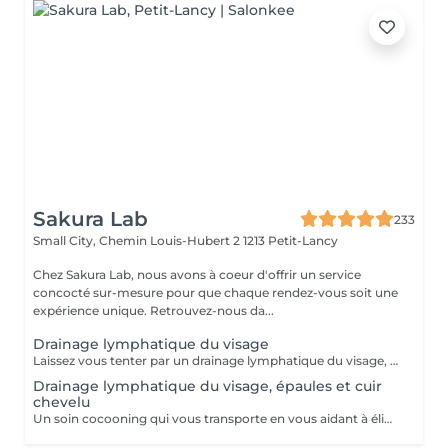
Sakura Lab
233
Small City, Chemin Louis-Hubert 2
1213 Petit-Lancy
Chez Sakura Lab, nous avons à coeur d'offrir un service
concocté sur-mesure pour que chaque rendez-vous soit une
expérience unique. Retrouvez-nous da...
Drainage lymphatique du visage
Laissez vous tenter par un drainage lymphatique du visage, efficace contre les oedèmes et poches ainsi que les problèmes de circulations sanguine. C'est un soin qui permet de se libérer des toxines accumulées. Le drainage lymphatique du visage peut être associé ä d'autres soins visages
Drainage lymphatique du visage, épaules et cuir
chevelu
Un soin cocooning qui vous transporte en vous aidant à éliminer les toxines.