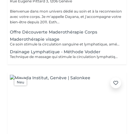
Rue Eugene Pittard 3,
1206 Genève
Bienvenue dans mon univers dédié au soin et à la reconnexion
avec votre corps. Je m'appelle Dayana, et j'accompagne votre
bien-être depuis 2011. Esth...
Offre Découverte Maderothérapie Corps
Maderothérapie visage
Ce soin stimule la circulation sanguine et lymphatique, améliore l'éclat et la fermeté de la peau, et réduit les signes de fatigue ainsi que les cernes, poches et ridules.
Drainage Lymphatique - Méthode Vodder
Technique de massage qui stimule la circulation lymphatique, favorise l'élimination des toxines et réduit la rétention d'eau, pour une sensation de légèreté.
Neu