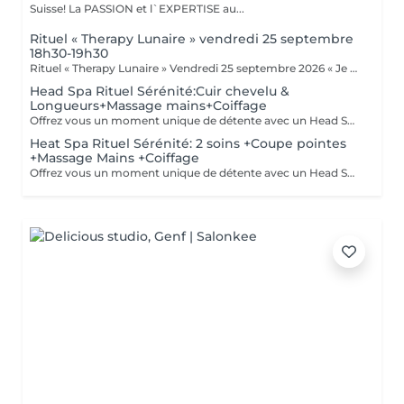
Suisse! La PASSION et l`EXPERTISE au...
Rituel « Therapy Lunaire » vendredi 25 septembre
18h30-19h30
Rituel « Therapy Lunaire » Vendredi 25 septembre 2026 « Je coupe ce qui est abîmé, je nourris ma force vitale et j'accompagne la croissance naturelle de mes cheveux. » Sous l'influence d'une Lune croissante, propice à l'expansion et au renouveau, je te propose un moment sacré pour te libérer de l'ancien, renforcer ton énergie vitale et faire grandir tes intentions en conscience. Un rituel profond alliant coupe énergétique, massage crânien, méditation guidée et bain sonore aux bols de cristal, pour un réalignement du corps, du cuir et de l'esprit. La soirée se clôturera par un tirage de cartes, afin d'éclairer ton chemin et tes intentions pour l'année à venir. Vendredi 25 septembre 18h30 Tarif : 85 CHF 4 places seulement (tu veux venir ? et faire le massage ?) Coupe de pointes sur cheveux secs (sans shampoing ni coiffage) 20 min de massage crânien assis Tirage de carte avec boisson printanière !
Head Spa Rituel Sérénité:Cuir chevelu &
Longueurs+Massage mains+Coiffage
Offrez vous un moment unique de détente avec un Head Spa sur mesure ! Étape 1: Diagnostic expert et solution personnalisées Étape 2 :Nettoyage en profondeur avec des produits de haute qualité Étape 3 .Rituel de soin Cuir Chevelu et Longueurs et Pointes sur mesure Étape 4:Massage relaxant du cuir chevelu Étape 5:Rinçage et coiffage Étape 6: Moment gourmand incluant boisson et douceur sucrée
Heat Spa Rituel Sérénité: 2 soins +Coupe pointes
+Massage Mains +Coiffage
Offrez vous un moment unique de détente avec un Head Spa sur mesure ! Étape 1: Diagnostic expert et solution personnalisées Étape 2 :Nettoyage en profondeur avec des produits de haute qualité Étape 3 .Rituel de soin Cuir Chevelu et Longueurs et Pointes sur mesure Étape 4:Massage relaxant du cuir chevelu Étape 5: Rinçage et coiffage Éape 6: Coupe de pointes Étape 6: Moment gourmand incluant boisson et douceur sucrée Les bienfaits : -Améliore la circulation sanguine -Renforce le cheveux -Hydrate et nourrit le cuir chevelu -Lutte contre les pellicules -Stimule la pousse des cheveux -Réduit le stress et les tensions -Procure un sentiment de bien-être