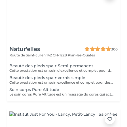
Natur'elles
300
Route de Saint-Julien 142
CH-1228 Plan-les-Ouates
Beauté des pieds spa + Semi-permanent
Cette prestation est un soin d'excellence et complet pour des pieds doux et soyeux. Trempage, ponçage des callosités, application d'un gommage , application d'un masques hydratant et pour finir une crème hydratante. Nous terminons la prestation avec la pose du vernis semi-permanent de votre choix.
Beauté des pieds spa + vernis simple
Cette prestation est un soin excellence et complet pour des pieds doux et soyeux. Trempage, ponçage des callosités, application d'un gommage , application d'un masques hydratant et pour finir une crème hydratante. Ensuite la pose du vernis classique avec la couleur de votre choix.
Soin corps Pure Altitude
Le soin corps Pure Altitude est un massage du corps qui active le système nerveux parasympathique qui réduit le stress. Pendant que vous vous relaxez, la respiration et la circulation sanguine ralentissent, le stress diminue, votre corps est en repos complet. La pression du massage est à la demande du client avant le soin (légère à forte).