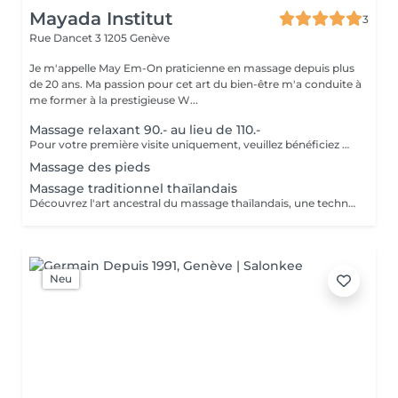
Mayada Institut
3
Rue Dancet 3
1205 Genève
Je m'appelle May Em-On praticienne en massage depuis plus
de 20 ans. Ma passion pour cet art du bien-être m'a conduite à
me former à la prestigieuse W...
Massage relaxant 90.- au lieu de 110.-
Pour votre première visite uniquement, veuillez bénéficiez d'un massage relaxant à 90.- au lieu de 110.-
Massage des pieds
Massage traditionnel thaïlandais
Découvrez l'art ancestral du massage thaïlandais, une technique thérapeutique réputée pour ses bienfaits sur le corps et l'esprit. Combinant pressions profondes, étirements et mobilisations douces, ce massage favorise la circulation de l'énergie, améliore la souplesse et soulage efficacement les tensions musculaires. Idéal pour les personnes souffrant de raideurs, de fatigue ou de stress accumulé, le massage traditionnel thaïlandais procure une sensation durable de légèreté, de vitalité et de bien-être. Offrez à votre corps un véritable moment de revitalisation et retrouvez votre équilibre naturel.
Neu