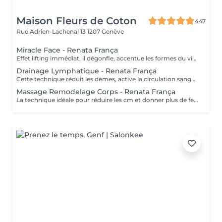
Maison Fleurs de Coton
447
Rue Adrien-Lachenal 13
1207 Genève
Miracle Face - Renata França
Effet lifting immédiat, il dégonfle, accentue les formes du visage et favorise la revitalisation naturelle de la peau.
Drainage Lymphatique - Renata França
Cette technique réduit les dèmes, active la circulation sanguine et potentialise un réseaux complexe de vaisseaux ou passent les fluides corporels, réduisant ainsi la tant redouté cellulite.
Massage Remodelage Corps - Renata França
La technique idéale pour réduire les cm et donner plus de fermeté, de forme au corps. Elle lisse et améliore la qualité de la peau