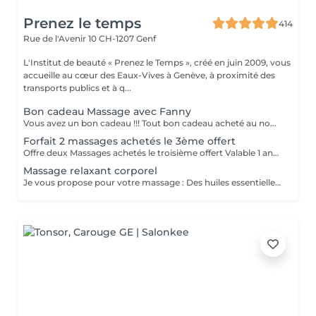
Prenez le temps
414
Rue de l'Avenir 10
CH-1207 Genf
L'Institut de beauté « Prenez le Temps », créé en juin 2009, vous
accueille au cœur des Eaux-Vives à Genève, à proximité des
transports publics et à q...
Bon cadeau Massage avec Fanny
Vous avez un bon cadeau !!! Tout bon cadeau acheté au nom de l'institut Prenez le Temps sera exclusivement valable pour des prestations réalisées par Fanny. Toute réservation effectuée avec un bon cadeau, qu'il soit acheté en ligne ou offert par un tiers, ne sera pas facturée au moment de la réservation. Une empreinte bancaire (non débitée) sera simplement demandée à titre de garantie, afin de sécuriser votre créneau et de garantir la bonne réalisation de la prestation. Cette garantie permet d'éviter les annulations de dernière minute et de vous assurer une disponibilité optimale. Le montant de la prestation sera couvert par le bon cadeau au moment du rendez-vous. Pour toute question ou précision, n'hésitez pas à nous contacter.
Forfait 2 massages achetés le 3ème offert
Offre deux Massages achetés le troisième offert Valable 1 année dès la date d'achat.
Massage relaxant corporel
Je vous propose pour votre massage : Des huiles essentielles de gaulthérie, d'eucalyptus, de genièvre, de lavande, de menthe poivrée et de romarin s'allient aux vertus réparatrices des huiles végétales d'arnica, de piment, de reine des prés et de sésame, afin de prévenir et soulager les tensions musculaires, les articulations sensibles et améliorer la souplesse et la flexibilité du mouvement. Cette huile est également idéale pour le sportif occasionnel ou professionnel. Pour aider à : Se préparer avant l'effort et aider à la récupération sportive Apaiser les tensions musculaires et les articulations sensibles ou une huile de massage associant les bienfaits des huiles essentielles et des huiles végétales aux propriétés anti-stress, relaxantes, apaisantes, ressourçantes. L'huile de massage Détente associe aux bienfaits du massage les vertus des huiles essentielles de lavande, de néroli, de camomille romaine, de marjolaine à coquille, de petit grain et d'ylang-ylang, apaisant les tensions quotidiennes et favorisant un retour au calme et un sommeil serein. Les huiles végétales de sésame et d'amande douce, nourrissantes et adoucissantes favorisent un massage doux et relaxant offrant aux petits comme aux grands un soin plaisir antistress idéal. Ne pas utiliser chez l'enfant de moins de 3 ans. Lavande - Néroli 6 huiles essentielles 0% conservateur & paraben 100% Bio & naturel Les MASSAGES pratiqués ne s'apparentent AUCUNEMENT à une pratique THERAPEUTIQUE, PARAMEDICALE, ou SEXUEL