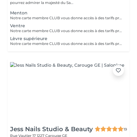
pourrez admirer la majesté du Sa...
Menton
Notre carte membre CLUB vous donne accès à des tarifs préférentiels, des promotions et des offres exclusives tout au long de l'année pour seulement 99.- Contactez-nous au 078 692 91 17 pour commander votre carte dès maintenant!
Ventre
Notre carte membre CLUB vous donne accès à des tarifs préférentiels, des promotions et des offres exclusives tout au long de l'année pour seulement 99.- Contactez-nous au 078 692 91 17 pour commander votre carte dès maintenant!
Lèvre supérieure
Notre carte membre CLUB vous donne accès à des tarifs préférentiels, des promotions et des offres exclusives tout au long de l'année pour seulement 99.- Contactez-nous au 078 692 91 17 pour commander votre carte dès maintenant!
Jess Nails Studio & Beauty
19
Rue Vautier 17
1227 Carouge GE