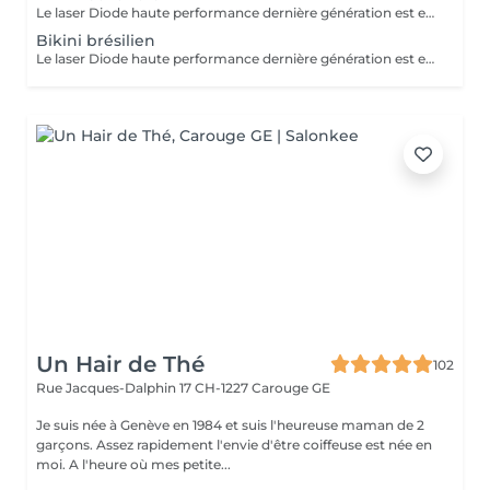
Le laser Diode haute performance dernière génération est enfin disponible. Une technologie de pointe pour - une peau plus lisse - des résultats visibles dès les premières séances - convient à tous les types de peaux - confort renforcé par un système de refroidissement avancé - adaptés aux hommes et aux femmes Une solution efficace, rapide et confortable pour dire adieu aux poils durablement.
Bikini brésilien
Le laser Diode haute performance dernière génération est enfin disponible. Une technologie de pointe pour - une peau plus lisse - des résultats visibles dès les premières séances - convient à tous les types de peaux - confort renforcé par un système de refroidissement avancé - adaptés aux hommes et aux femmes Une solution efficace, rapide et confortable pour dire adieu aux poils durablement.
Un Hair de Thé
102
Rue Jacques-Dalphin 17
CH-1227 Carouge GE
Je suis née à Genève en 1984 et suis l'heureuse maman de 2
garçons. Assez rapidement l'envie d'être coiffeuse est née en
moi. A l'heure où mes petite...