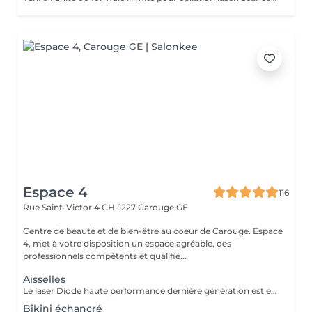
Espace 4
116
Rue Saint-Victor 4
CH-1227 Carouge GE
Centre de beauté et de bien-être au coeur de Carouge. Espace
4, met à votre disposition un espace agréable, des
professionnels compétents et qualifié...
Aisselles
Le laser Diode haute performance dernière génération est enfin disponible. Une technologie de pointe pour - une peau plus lisse - des résultats visibles dès les premières séances - convient à tous les types de peaux - confort renforcé par un système de refroidissement avancé - adaptés aux hommes et aux femmes Une solution efficace, rapide et confortable pour dire adieu aux poils durablement.
Bikini échancré