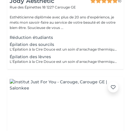
Jody Aesthetic
10
Rue des Épinettes 18
1227 Carouge GE
Esthéticienne diplômée avec plus de 20 ans d'expérience, je
mets mon savoir-faire au service de votre beauté et de votre
bien-être. Soucieuse de vous ...
Réduction étudiants
Épilation des sourcils
L'Épilation à la Cire Douce est un soin d'arrachage thermique conçu pour éliminer les poils à la racine tout en respectant l'extrême fragilité de l'épiderme. Formulée à base d'ingrédients apaisants et hypoallergéniques, notre cire est parfaitement adaptée aux peaux sensibles et adhère uniquement aux poils sans coller à la peau pour limiter l'impact du retrait. Appliquée à basse température, sa douce chaleur dilate les pores pour retirer le poil avec son bulbe sans douleur excessive ni sensation de brûlure. Ce soin préserve la barrière cutanée, prévenant ainsi les irritations, les rougeurs persistantes et les petits boutons post-épilatoires. Idéale pour toutes les zones du corps et du visage, cette méthode garantit une peau incroyablement lisse, douce et nette pendant 3 à 4 semaines.
Épilation des lèvres
L'Épilation à la Cire Douce est un soin d'arrachage thermique conçu pour éliminer les poils à la racine tout en respectant l'extrême fragilité de l'épiderme. Formulée à base d'ingrédients apaisants et hypoallergéniques, notre cire est parfaitement adaptée aux peaux sensibles et adhère uniquement aux poils sans coller à la peau pour limiter l'impact du retrait. Appliquée à basse température, sa douce chaleur dilate les pores pour retirer le poil avec son bulbe sans douleur excessive ni sensation de brûlure. Ce soin préserve la barrière cutanée, prévenant ainsi les irritations, les rougeurs persistantes et les petits boutons post-épilatoires. Idéale pour toutes les zones du corps et du visage, cette méthode garantit une peau incroyablement lisse, douce et nette pendant 3 à 4 semaines.