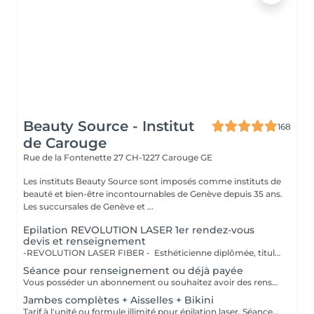
Beauty Source - Institut
168
de Carouge
Rue de la Fontenette 27
CH-1227 Carouge GE
Les instituts Beauty Source sont imposés comme instituts de
beauté et bien-être incontournables de Genève depuis 35 ans.
Les succursales de Genève et ...
Epilation REVOLUTION LASER 1er rendez-vous
devis et renseignement
-REVOLUTION LASER FIBER - Esthéticienne diplômée, titulaire de l'attestation de compétence et répond aux dernières législations de sécurité de l'ordonnance fédérale O-LRNIS qui permet d'utiliser un appareil laser médical haute technologie. Traitement sécurisé dernière génération pour des résultats durables sur toutes les peaux. La dernière génération de laser à fibre optique est la plus efficace du marché. Elle garantit un résultat moyennant 6 séances. L'épilation laser s'impose comme une technique sûre à chaque saison, sur peau claire et foncée. Rapide et ultra performante, elle combat la pilosité excessive et/ou indésirable chez les femmes comme chez les hommes. Heureux de vous accueillir, nous vous proposerons un devis sur-mesure selon les zones de traitement souhaitées lors d'un rendez-vous diagnostic gratuit. REVOLUTION FIBER
Séance pour renseignement ou déjà payée
Vous posséder un abonnement ou souhaitez avoir des renseignements sur l'epilation permanente au laser, votre professionnel qualifié avec attestation de compétence Olrnis vous accueille.
Jambes complètes + Aisselles + Bikini
Tarif à l'unité ou formule illimité pour épilation laser. Séances illimitées, valable 2 ans pour un résultat garanti. La dernière génération de laser à fibre optique est adaptée à toutes les peaux, la plus efficace du marché. Elle garantie un résultat moyen 6-9 séances. L'épilation laser s'impose comme une technique sûre à chaque saison, sur peau claire et foncée. Rapide et ultra performante, elle combat la pilosité excessive et/ou indésirable chez le l'homme et la femme. REVOLUTION FIBER (laser à fibre optique) est la technologie innovante d'épilation progressive permanente confiée à la technologie du laser, la fusion de la fibre optique et des conducteurs de prestiges le saphir et l'Alexandrite. Le faisceau laser, d'une longueur d'onde spécifique de 810 nm, a une efficacité et une sélectivité supérieure, il distribue plus uniformément la chaleur générée par la photothermolyse sélective. Le résultat est amplifié par un mécanisme sophistiqué de conduction de fibre optique et un système de refroidissement particulier qui permettent une plus grande profondeur d'action et un cycle de vie plus long de la source en termes de points (environ 25 millions) respectivement. Le nombre de séances pour éliminer définitivement les poils peut également varier d'une personne à une autre, selon des facteurs hormonaux par exemple. Indolore, efficace, sûr et adapté à tous les types de peau et peut être effectué durant toutes les saisons.