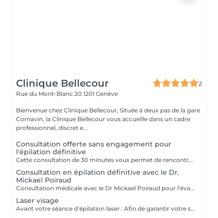
Clinique Bellecour
2
Rue du Mont-Blanc 20
1201 Genève
Bienvenue chez Clinique Bellecour, Située à deux pas de la gare
Cornavin, la Clinique Bellecour vous accueille dans un cadre
professionnel, discret e...
Consultation offerte sans engagement pour
l'épilation définitive
Cette consultation de 30 minutes vous permet de rencontrer l'une de nos thérapeutes afin d'évaluer votre pilosité, votre type de peau et vos objectifs. Nous répondrons à toutes vos questions, établirons un plan de traitement personnalisé et vous remettrons un devis détaillé, sans aucun engagement. La consultation est offerte pour les traitements d'épilation laser et d'électrolyse. À la Clinique Bellecour, nous prenons le temps de vous conseiller afin de vous orienter vers la solution la plus adaptée à votre situation.
Consultation en épilation définitive avec le Dr.
Mickael Poiraud
Consultation médicale avec le Dr Mickael Poiraud pour l'évaluation et la prise en charge des cas complexes en épilation définitive, ainsi que pour les phototypes V et VI.
Laser visage
Avant votre séance d'épilation laser : Afin de garantir votre sécurité et l'efficacité du traitement, merci de vérifier les points suivants avant votre rendez-vous : Exposition au soleil : La zone à traiter ne doit pas avoir été exposée au soleil durant les 30 jours précédant la séance. Médicaments : Vous ne devez pas prendre de médicaments photosensibilisants. Si vous prenez du fer ou si un nouveau traitement a été prescrit depuis votre consultation, merci de contacter la Clinique avant votre rendez-vous. Grossesse et allaitement : Les traitements laser ne sont pas réalisés pendant la grossesse ou l'allaitement. Le jour de votre séance : Venez avec la zone parfaitement propre, sans crème, huile, déodorant, parfum, maquillage ni autobronzant. En cas de doute : Si l'une des situations ci-dessus vous concerne ou si votre état de santé a changé depuis votre dernier rendez-vous, merci de contacter la Clinique par WhatsApp au 078 669 63 44 avant de vous déplacer. Ces consignes permettent d'assurer un traitement efficace et réalisé dans les meilleures conditions de sécurité.