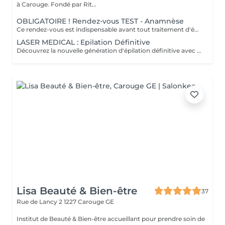
à Carouge. Fondé par Rit...
OBLIGATOIRE ! Rendez-vous TEST - Anamnèse
Ce rendez-vous est indispensable avant tout traitement d'épilation définitive. Il comprend une anamnèse complète, la signature du consentement éclairé, ainsi que la réalisation d'une zone test afin d'évaluer la réaction de la peau et déterminer les réglages adaptés. Le montant de cette consultation sera déduit du tarif de votre première séance, à condition qu'elle ait lieu dans un délai d'un an. La première séance peut se faire juste après l'ANAMNESE.
LASER MEDICAL : Epilation Définitive
Découvrez la nouvelle génération d'épilation définitive avec le laser médical classe 4 : une technologie de pointe, sûre et efficace, pour une peau lisse et douce toute l'année. Résultats visibles dès les premières séances : les poils sont durablement détruits à la racine. Confort optimal : un système innovant qui réduit la sensation de chaleur pour une expérience agréable. Adapté à tous types de peaux : grâce à ses longueurs d'ondes multiples, il traite aussi bien les poils clairs que foncés, sur toutes les zones du corps et du visage. Sécurité maximale : un équipement de qualité médicale, respectueux de la peau, utilisé par des professionnelles formées. Offrez-vous le luxe d'une peau sans contrainte, sans poils et sans irritation, pour une liberté totale au quotidien. Une offre de 5 séances vous est proposée, vous permettant de bénéficier d'un rabais de 10 % en cas de paiement en une seule fois.
Lisa Beauté & Bien-être
37
Rue de Lancy 2
1227 Carouge GE
Institut de Beauté & Bien-être accueillant pour prendre soin de