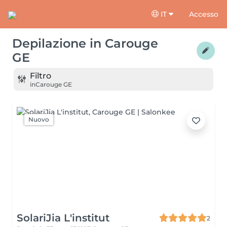
IT
Accesso
Depilazione
in
Carouge
GE
Filtro
in
Carouge GE
Nuovo
SolariJia L'institut
2