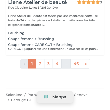
Liene Atelier de beauté
3
Rue Claudine-Levet 3
1201 Genève
Liené Atelier de Beauté est fondé par une maîtresse coiffeuse
forte de 34 ans d'expérience, l'atelier accueille une clientèle
exigeante dans quatre l...
Brushing
Coupe femme + Brushing
Coupe femme CARE CUT + Brushing
CARECUT (Jaguar) est une traitement unique scelle les pointes des cheveux directement pendant la coupe en cauterisant la keratine du cheveu. Il elimine efficacement les pointes fourchues, previent la fragilite et donc la casse, apporte une brillance naturelle et cree plus de volume. Les cheveux poussent plus vite et sont plus sains. Thermo Care Cut® disponible uniquement dans les salons de coiffure certifies.
«
1
2
3
4
...
46
»
Salonkee
Parrucchieri
Canton de Genève
Mappa
Carouge GE