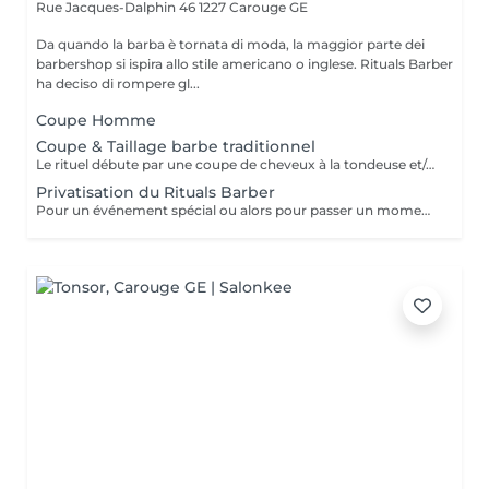
Rue Jacques-Dalphin 46
1227 Carouge GE
Da quando la barba è tornata di moda, la maggior parte dei
barbershop si ispira allo stile americano o inglese. Rituals Barber
ha deciso di rompere gl...
Coupe Homme
Coupe & Taillage barbe traditionnel
Le rituel débute par une coupe de cheveux à la tondeuse et/ou aux ciseaux, selon votre choix, réalisée avec précision par les mains expertes de nos barbiers. S'ensuit un véritable moment de soin et de détente, dans la plus pure tradition. Une crème de rasage onctueuse est appliquée, puis une serviette chaude imprégnée d'huile essentielle d'eucalyptus vient ouvrir les pores et apaiser la peau. Le rasage est ensuite effectué avec maîtrise, puis complété par une lotion après-rasage rafraîchissante et une crème à barbe nourrissante pour une finition impeccable.
Privatisation du Rituals Barber
Pour un événement spécial ou alors pour passer un moment en famille ou entre amis. Privatisez le Rituals Barber pour vous et vos convives. Vous aurez l'occasion de tester tous les services du Barbershop. Pour rendre cet événement encore plus unique, votre événement sera accompagné de pâtisseries marocaines, de thé marocain et bien d'autres surprises.