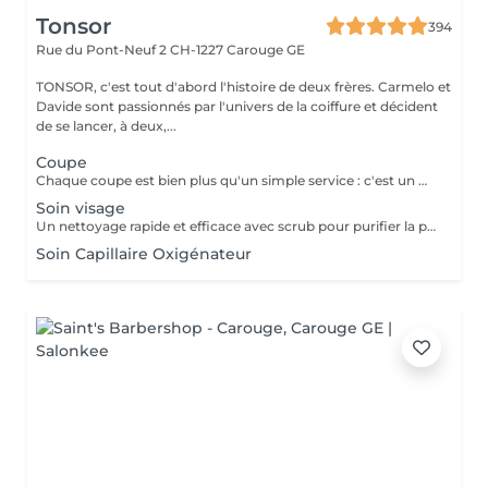
Tonsor
394
Rue du Pont-Neuf 2
CH-1227 Carouge GE
TONSOR, c'est tout d'abord l'histoire de deux frères. Carmelo et
Davide sont passionnés par l'univers de la coiffure et décident
de se lancer, à deux,...
Coupe
Chaque coupe est bien plus qu'un simple service : c'est un moment de soin et de détente. Elle est accompagnée d'une lotion spécialement sélectionnée et adaptée à votre cuir chevelu, afin de répondre précisément à ses besoins. Le tout est complété par un agréable massage du crâne, conçu pour libérer les tensions, stimuler la circulation et offrir une véritable sensation de relaxation. Un instant pour vous, où style et bien-être se rencontrent.
Soin visage
Un nettoyage rapide et efficace avec scrub pour purifier la peau et éliminer les impuretés. Le soin se termine par un léger massage du visage, pour détendre les traits et raviver l'éclat. Idéal pour une peau nette et fraîche en quelques minutes.
Soin Capillaire Oxigénateur