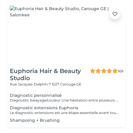
Euphoria Hair & Beauty
169
Studio
Rue Jacques-Dalphin 7
1227 Carouge GE
Diagnostic personnalisé
Diagnostic balayage/couleur Une hésitation entre plusieurs prestations ? Vous avez besoin de conseils personnalisés ? En réservant votre diagnostic, un moment vous sera dédié avec l'un de nos experts pour voir quel forfait répond à vos besoins. Bon à savoir : Le prix du diagnostic sera déduit de la prestation finale si elle a lieu dans le mois suivant le diagnostic. Les diagnostics étant effectués durant la journée, ils ne garantissent donc pas de pouvoir enchaîner directement sur la prestation choisie. Détails de la prestation : - Consultation personnalisée de 15 minutes - Prélèvement de mèche test si besoin - Conseils personnalisés
Diagnostic extensions Euphoria
Le diagnostic extensions est une étape essentielle avant toute pose. Il vous permet de bénéficier d'un accompagnement personnalisé afin d'obtenir un résultat naturel, harmonieux et adapté à votre chevelure. Lors de ce rendez-vous, analysons : - La nature de vos cheveux - Votre densité capillaire - Vos habitudes et votre routine - Le résultat souhaité Grâce à ce bilan, nous vous orientons vers la technique la plus adaptée : weft, kératine, tape, I-tips, micro-anneaux. Nous travaillons exclusivement avec des cheveux de qualité Remy Hair, garantissant douceur, durabilité et rendu haut de gamme. Vous recevrez également des conseils personnalisés pour l'entretien, afin d'assurer la tenue dans le temps et de préserver la santé de vos cheveux naturels. Pour assurer un diagnostic optimal, veuillez venir avec les cheveux propres, idéalement lavés dans les 24 heures précédant votre rendez-vous. À l'issue du diagnostic, si vous souhaitez réserver votre rendez-vous pour la pose des extensions, un acompte de 50 % sera demandé afin de valider votre réservation.
Shampoing + Brushing