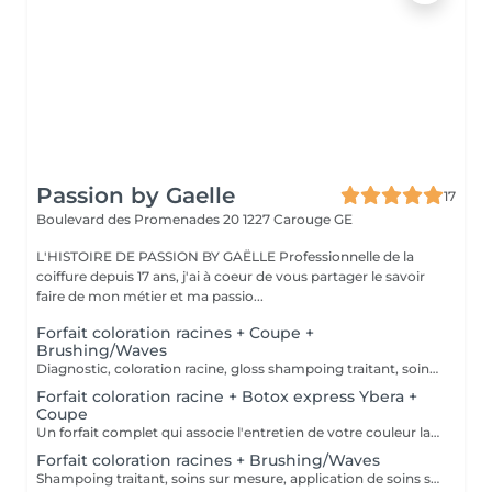
Passion by Gaelle
17
Boulevard des Promenades 20
1227 Carouge GE
L'HISTOIRE DE PASSION BY GAËLLE Professionnelle de la
coiffure depuis 17 ans, j'ai à coeur de vous partager le savoir
faire de mon métier et ma passio...
Forfait coloration racines + Coupe +
Brushing/Waves
Diagnostic, coloration racine, gloss shampoing traitant, soins surmesure, coupe, application de produit sans rinçage, brushing /waves.
Forfait coloration racine + Botox express Ybera +
Coupe
Un forfait complet qui associe l'entretien de votre couleur la coupe et l'efficacité du soin. Botox express. Ybera Paris Cette prestation comprend un diagnostic personnalisé, la coloration racine, le gloss, shampooing traitant, l'application de produits adapté sans rinçage, ainsi que le brushing. Elle inclut également également le soin Botox Ybera, Paris, idéal pour apporter, douceur, brillance, souplesse et discipline à la chevelure, tout en subliment la fibre capillaire et en révélant des cheveux lumineux, confortable et facile à coiffer au quotidien La durée de ce soin est estimée entre deux et trois semaines. Afin de prolonger le résultat à la maison, le prix comprend aussi la routine d'entretien. Recommandé : shampooing +conditionneur.
Forfait coloration racines + Brushing/Waves
Shampoing traitant, soins sur mesure, application de soins sans rinçage, brushing/waves.