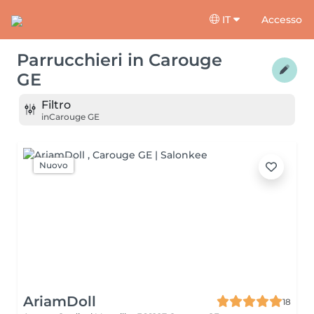
IT
Accesso
Parrucchieri
in
Carouge
GE
Filtro
in
Carouge GE
Nuovo
AriamDoll
18