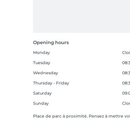
Opening hours
Monday
Clo
Tuesday
08:3
Wednesday
08:3
Thursday - Friday
08:3
Saturday
09:0
Sunday
Clo
Place de parc à proximité. Pensez à mettre v