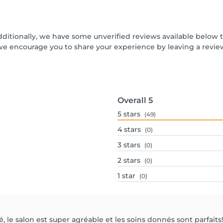
dditionally, we have some unverified reviews available below th
we encourage you to share your experience by leaving a revi
Overall
5
5
stars
(49)
4
stars
(0)
3
stars
(0)
2
stars
(0)
1
star
(0)
, le salon est super agréable et les soins donnés sont parfaits