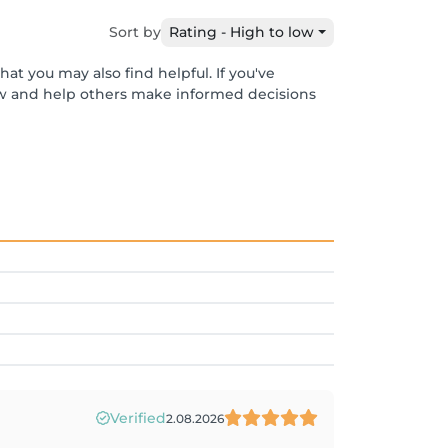
Sort by
Rating - High to low
at you may also find helpful. If you've
ew and help others make informed decisions
Verified
2.08.2026
!