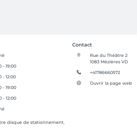
Contact
mé
Rue du Théâtre 2
1083 Mézières VD
0 - 19:00
+41786660572
 - 12:00
Ouvrir la page web
0 - 19:00
0 - 12:00
mé
otre disque de stationnement.