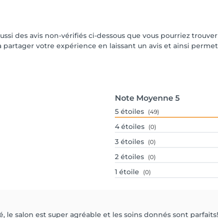
aussi des avis non-vérifiés ci-dessous que vous pourriez trouve
partager votre expérience en laissant un avis et ainsi permettr
Note Moyenne
5
5
étoiles
(49)
4
étoiles
(0)
3
étoiles
(0)
2
étoiles
(0)
1
étoile
(0)
, le salon est super agréable et les soins donnés sont parfaits