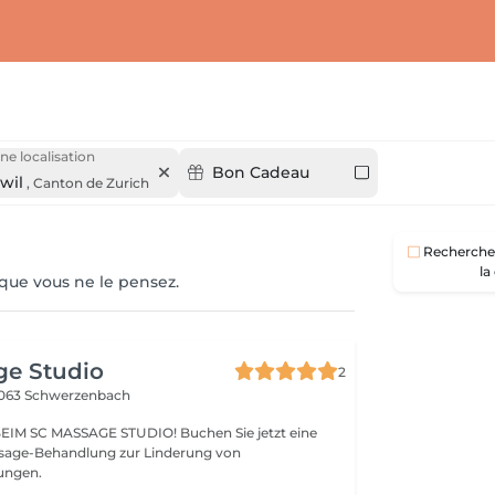
ne localisation
Bon Cadeau
wil
,
Canton de Zurich
Recherche 
la
 que vous ne le pensez.
ge Studio
2
063 Schwerzenbach
SSAGE STUDIO! Buchen Sie jetzt eine
sage-Behandlung zur Linderung von
ungen.