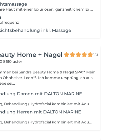
chtsmassage
Verwöhnen Sie Ihre Haut mit einer luxuriösen, ganzheitlichen" Erleben Sie eine exklusive Gua-Sha-Lifting-Gesichtsbehandlung, die traditionelle fernöstliche Massagetechniken mit moderner Hautpflegekunst verbindet. Durch präzise, fließende Bewegungen fördert diese Behandlung die Durchblutung, löst Spannungen im Gesicht und unterstützt die natürliche Konturierung Ihrer Gesichtszüge. Ihre Haut erhält einen strahlenden Glow, wirkt sichtbar glatter, praller und revitalisiert. Ideal für alle, die sich eine tiefenentspannende Pflege mit spürbarem Soforteffekt wünschen. Gönnen Sie sich einen Moment purer Eleganz für ein Hautgefühl, das ebenso luxuriös ist wie Ihr Lifestyle.
g
ofrequenz
sichtsbehandlung inkl. Massage
eauty Home + Nagel
151
10
8610 uster
ommen bei Sandra Beauty Home & Nagel SPA** Mein
ra Ohnheiser-Leon**. Ich komme ursprünglich aus
be sei...
andlung Damen mit DALTON MARINE
Gesichtsreinigung, Behandlung (Hydrofacial kombiniert mit Aquafacial ab CHF 150), Maske, Abschlusspflege
ndlung Herren mit DALTON MARINE
Gesichtsreinigung, Behandlung (Hydrofacial kombiniert mit Aquafacial ab CHF 175), Maske, Abschlusspflege