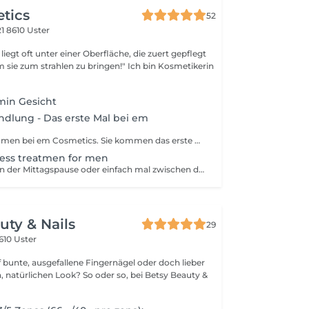
tics
52
21
8610 Uster
iegt oft unter einer Oberfläche, die zuert gepflegt
 strahlen zu bringen!" Ich bin Kosmetikerin
min Gesicht
dlung - Das erste Mal bei em
Herzlich Willkommen bei em Cosmetics. Sie kommen das erste Mal zu mir und wissen nicht genau, was Sie buchen sollen? Es ist mir wichtig Ihre Bedürfnisse zu kennen, einen genauen Blick auf Ihre Haut zu werfen, um den aktuellen Gesundheits- und Hautzustand zu analysieren. Dazu benötige ich etwas mehr Zeit. Darum ist diese Buchung bei einem Erstbesuch bei em Cosmetics genau das Richtige für Sie. Er beinhaltet ein Beratungsgespräch und ein individuell auf Sie und die Hautbedürfnisse abgestimmter Behandlungsplan.
ress treatmen for men
Gönnen Sie sich in der Mittagspause oder einfach mal zwischen durch eine kleine Auszeit. Nach der Reinigung und Peeling wird Ihre Haut mit Wirkstoffen versorgt und Sie können während der Gesichtsmassage entspannen. Als Abschluss wird Ihre Haut mit einer Maske verwöhnt.
uty & Nails
29
610 Uster
f bunte, ausgefallene Fingernägel oder doch lieber
n, natürlichen Look? So oder so, bei Betsy Beauty &