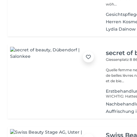
wöh...
Gesichtspfleg
Herren Kosme
Lydia Daïnow
secret of
Giessenplatz 8
8
Quelle femme ne 
de belles lèvres 
et de bie...
Erstbehandlu
Nachbehandlu
Auffrischung 
Swiss Bea