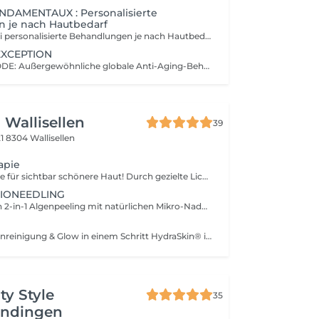
NDAMENTAUX : Personalisierte
 je nach Hautbedarf
ESSENTIALS: Drei personalisierte Behandlungen je nach Hautbedarf: dehydrierte Haut (HYDRALESSENCE), unterernährte Haut, trockene bis sehr trockene Haut. (NUTRILESSENCE) oder empfindliche Haut mit Rötungen (CALMESSENCE). JEUNESSE: Drei personalisierte Anti-Aging-Behandlungen, um erste Falten zu glätten (ELASTINE), tiefe Falten aufzufüllen (TIME RESIST) oder das Gesichtsoval zu straffen (OPTIMIZER). Inklusive die Ausreinigung und Brauenkorrektur.
EXCEPTION
EXCELLENCE CODE: Außergewöhnliche globale Anti-Aging-Behandlung, Energiepunkte, Premium-Biozellulose-Maske.
 Wallisellen
39
21
8304 Wallisellen
apie
LED-Lichttherapie für sichtbar schönere Haut! Durch gezielte Lichtwellen wird die Haut tiefenwirksam stimuliert, Entzündungen werden reduziert und die Kollagenbildung reaktiviert. Für regenerierte, beruhigte Haut und strahlenden Glow ganz ohne Ausfallzeit. Wirksam gegen: Akne, Rosacea, Rötungen, Pigmentflecken, Fältchen, Entzündungen, unreine Haut, müdes Hautbild & erste Altersanzeichen. Ganzjährig anwendbar ideal auch als Ergänzungsbehandlung.
BIONEEDLING
BIOPeelX® ist ein 2-in-1 Algenpeeling mit natürlichen Mikro-Nadeln im Pulver wirkt wie sanftes Microneedling und Peeling zugleich. Ideal bei Falten, Akne, Narben & Pigmentflecken. Für glatte, straffe Haut ohne Ausfallzeit und auch im Sommer geeignet! In Kombination mit dem REJUVENATION REPAIRING LIQUID, das hochwirksame Inhaltsstoffe wie Niacinamid, Centella Asiatica und Anti-Aging-Peptide enthält, wird die Haut zusätzlich beruhigt, regeneriert und intensiv gepflegt für ein noch ebenmäßigeres, verfeinertes Hautbild. Warum ist BIOPeelX® (BioNeedling) auch im Sommer geeignet? Im Gegensatz zum klassischen Microneedling verursacht BIOPeelX® keine offenen Mikroverletzungen in der Haut, die UV-empfindlich machen würden. Die Behandlung arbeitet mit natürlichen Mikrospikulen (mikroskopisch kleine Nadeln aus Algen), die rein mechanisch und oberflächlich in die Haut eingearbeitet werden ohne Blutungen, ohne Geräte, ohne tiefe Perforation. Kein Risiko für Pigmentverschiebungen durch UV-Strahlung Keine Fotosensibilisierung wie bei chemischen Peelings Keine Ausfallzeit keine Wundheilung nötig
HydraSkin® Tiefenreinigung & Glow in einem Schritt HydraSkin® ist eine intensive, porentiefe Behandlung für alle Hauttypen. Durch ein spezielles Vakuumverfahren werden abgestorbene Hautzellen, Talg & Unreinheiten entfernt gleichzeitig wird die Haut mit feuchtigkeitsspendenden Wirkstoffen versorgt. Ideal bei verstopften Poren, fahler Haut, Unreinheiten & Feuchtigkeitsmangel Für sichtbar frische, reine und strahlende Haut ohne Ausfallzeit! Behandlungszonen: Gesicht, Hals, Dekolleté, oberer Rücken oder ganzer Rücken je nach Wunsch.
ty Style
35
ndingen