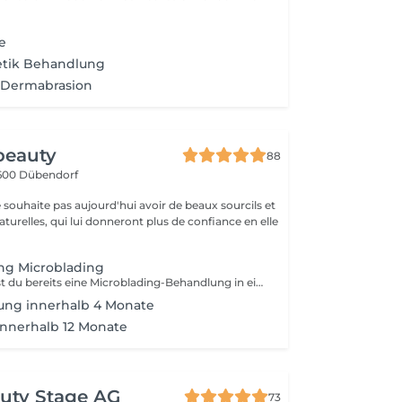
e
tik Behandlung
 Dermabrasion
 beauty
88
600 Dübendorf
souhaite pas aujourd'hui avoir de beaux sourcils et
naturelles, qui lui donneront plus de confiance en elle
ng Microblading
WICHTIG: Hattest du bereits eine Microblading-Behandlung in einem anderen Studio? Dann sende uns bitte vorab ein klares Foto deiner Brauen per WhatsApp zu, damit wir individuell prüfen können, ob und wie eine neue Behandlung möglich ist. WhatsApp: 076 706 15 13 Microblading ermöglicht ein äußerst natürliches Ergebnis der Pigmentierung. Mit einem speziellen Stift bringe ich die Farbe in die Haut ein, wodurch fein pigmentierte Härchen entstehen. Das Ergebnis sind geformte, definierte und leicht dichtere Augenbrauen. Einen schönen dezenten Alltags-Look! Die Haltbarkeit von Microblading beträgt in der Regel 1-3 Jahre. Die genaue Haltbarkeit variiert je nach Hautbeschaffenheit, Stoffwechselprozessen und Nachpflege. Daher kann keine genaue Auskunft oder Garantie über die Haltbarkeit gegeben werden.
ng innerhalb 4 Monate
innerhalb 12 Monate
uty Stage AG
73