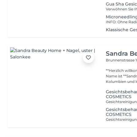
Gua Sha Gesi
Microneedlin
INFO: Ohne Radi
Klassische Ge
Sandra B
Brunnenstrasse 
**Herzlich willk
Name ist **Sand
Kolumbien und le
Gesichtsbeh
COSMETICS
Gesichtsbeha
COSMETICS