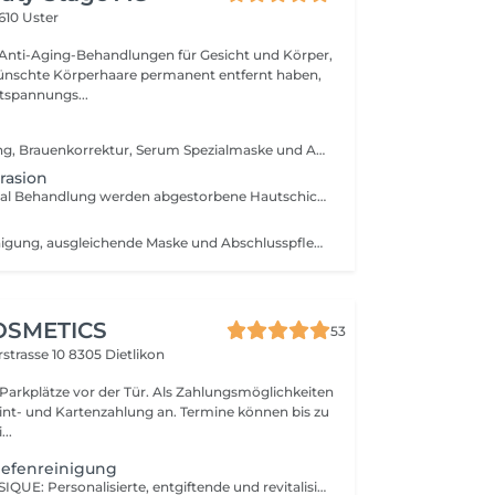
610 Uster
 Anti-Aging-Behandlungen für Gesicht und Körper,
schte Körperhaare permanent entfernt haben,
ntspannungs...
Reinigung, Peeling, Brauenkorrektur, Serum Spezialmaske und Abschlusspflege.
rasion
Bei der Hydrafacial Behandlung werden abgestorbene Hautschichten sanft abgetragen. Die Haut wird porentief gereinigt und intensiv durch Feuchtigkeitsseren befeuchtet. Die Erneuerung der Hautzellen wird aktiviert, und es verhilft zu einem schöneren Hautbild. Eine kühlende Hyaluronkeitsmaske bildet den Abschluss. Die Behandlung ist nicht invasiv, daher haben Sie keine Ausfallzeit. Sie sollten die Haut danach 1 Woche lang mit SPF 50 schützen. Vermeiden Sie für 24h Sauna und Sport.
intensive Ausreinigung, ausgleichende Maske und Abschlusspflege
OSMETICS
53
strasse 10
8305 Dietlikon
 Parkplätze vor der Tür. Als Zahlungsmöglichkeiten
wint- und Kartenzahlung an. Termine können bis zu
...
iefenreinigung
LE GRAND CLASSIQUE: Personalisierte, entgiftende und revitalisierende aromatische Behandlung, rund um eine Tiefenreinigung in 5 exklusiven Phasen. Inklusive die Ausreinigung, Brauenkorrektur und fakultatives Wimpern- oder Brauenfärben