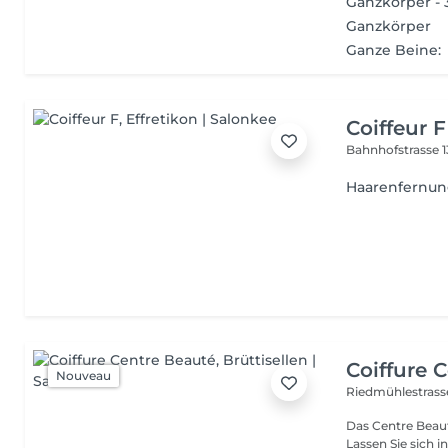
Ganzkörper - 3
Ganzkörper
Ganze Beine:
Coiffeur F
Bahnhofstrasse 
Haarenfernun
Coiffure 
Nouveau
Riedmühlestrass
Das Cent­re Beau­te
Las­sen Sie sich i