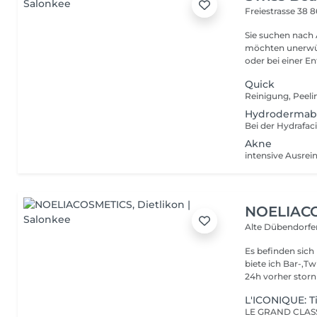
Freiestrasse 38
8
Sie suchen nach
möchten unerwün
oder bei einer E
Quick
Hydrodermab
Akne
NOELIAC
Alte Dübendorfer
Es befinden sich
biete ich Bar-,T
24h vorher storni
L'ICONIQUE: T