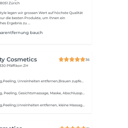
7
8051 Zürich
ur die besten Produkte, um Ihnen ein
es Ergebnis zu ...
aarentfernung bauch
ty Cosmetics
36
330 Pfäffikon ZH
Gesichtsreinigung,Peeling, Unreinheiten entfernen,Brauen zupfen, Wirkstoffampulle, Gesichtsmassage, Abschlussmaske,Abschlusspflege und auf Wunsch ein leichtes Tages Make-up
Gesichtsreinigung, Peeling, Gesichtsmassage, Maske, Abschlusspflege
Gesichtsreinigung,Peeling,Unreinheiten entfernen, kleine Massage,Maske und Ablschlusspflege. Nach dieser Behandlung wirkt Deine Haut erholt, gepflegt und geschmeidig.