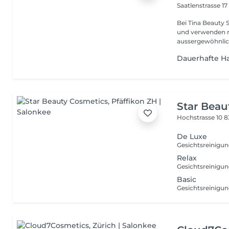
Saatlenstrasse 1
Bei Tina Beauty Style legen wir grossen Wert auf höchste Qualität
und verwenden n
aussergewöhnlich
Dauerhafte H
Star Beau
Hochstrasse 10
8
De Luxe
Relax
Basic