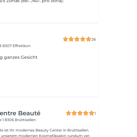
/5 Zonas (66-. /40-. pro zona):
26
13
8307 Effretikon
g ganzes Gesicht
Centre Beauté
1
e 1
8306 Brüttisellen
 ist Ihr mo­der­nes Be­au­ty Cen­ter in Brüt­ti­sel­len.
n un­se­rem mo­der­nen Kos­me­tik­sa­lon rund­um ver­