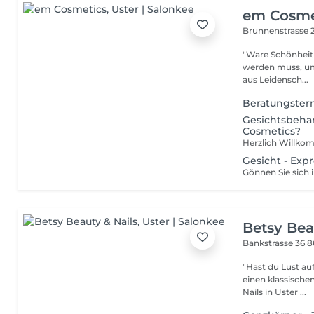
em Cosme
Brunnenstrasse 
"Ware Schönheit l
werden muss, um sie zum
aus Leidensch...
Beratungster
Gesichtsbehan
Cosmetics?
Gesicht - Exp
Betsy Bea
Bankstrasse 36
8
"Hast du Lust au
einen klassische
Nails in Uster ...