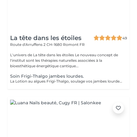
La tête dans les étoiles
49
Route d'Arruffens 2
CH-1680 Romont FR
L'univers de La tête dans les étoiles Le nouveau concept de
l'institut sont les thérapies naturelles associées à la
bioesthétique énergétique cantique...
Soin Frigi-Thalgo jambes lourdes.
La Lotion au algues Frigi-Thalgo, soulage vos jambes lourdes et douloureuses en vous laissant une sensation de légèreter et de fraîcheur qui se prolonge des heures après la séance. Appliquer avec des bandes ou des bas, c'est un traitement qui diminue les dèmes, relance la circulation stagnante, affine, amincit et rafraîchit. Un combo gagnant pour l'été pour plus de bien-être. Ne convient pas au femmes enceintes ou allaitantes ni au personnes souffrant de problèmes vasculaires. Pour une cure de 10 séances prix préférentiel de ( 450.-) + 1 séances offerte.