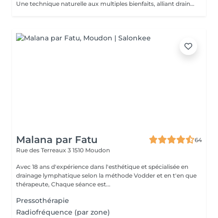
Une technique naturelle aux multiples bienfaits, alliant drainage, raffermissement et détente profonde grâce à utilisation des instruments en bois -Reduction visible de la cellulite et retention d'eau - Sensation de légèreté - Activation de la circulation sanguine et lymphatique - Remodelage de la silhouette. Cette méthode non invasive, respecte votre corps tout en offrant des résultats dés les premières séances.
Malana par Fatu
64
Rue des Terreaux 3
1510 Moudon
Avec 18 ans d'expérience dans l'esthétique et spécialisée en
drainage lymphatique selon la méthode Vodder et en t'en que
thérapeute, Chaque séance est...
Pressothérapie
Radiofréquence (par zone)