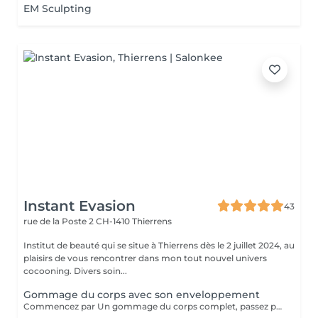
EM Sculpting
Instant Evasion
43
rue de la Poste 2
CH-1410 Thierrens
Institut de beauté qui se situe à Thierrens dès le 2 juillet 2024, au
plaisirs de vous rencontrer dans mon tout nouvel univers
cocooning. Divers soin...
Gommage du corps avec son enveloppement
Commencez par Un gommage du corps complet, passez par une petite douche et ensuite nous termineront le soin par un enveloppement nourrissant de 20min tout cela dans une ambiance cosy. Hâte de vous faire découvrir cette prestation!