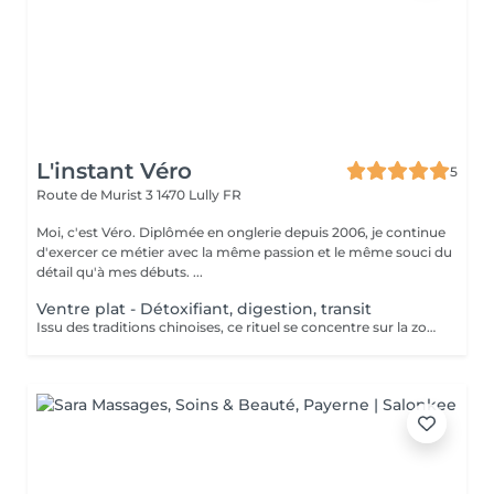
L'instant Véro
5
Route de Murist 3
1470 Lully FR
Moi, c'est Véro. Diplômée en onglerie depuis 2006, je continue
d'exercer ce métier avec la même passion et le même souci du
détail qu'à mes débuts. ...
Ventre plat - Détoxifiant, digestion, transit
Issu des traditions chinoises, ce rituel se concentre sur la zone abdominale considérée comme le centre de l'énergie vitale. Le massage du ventre est un soin ancestral qui vise à détoxifier, stimuler la digestion et harmoniser les organes internes, tout en affinant la silhouette. - Améliorahon de la digestion et du transit - Détoxification naturelle - Affinement de la zone abdominale Précaution, Pas possible de faire le soin si : - Maderothérapie visage Rosacé, Inflammation, Botox / Chirurgie de moins de 14j, Cancer, Forte acnée - Maderothérapie corps Lipoedeme, Grossesse, Thrombose, Varices importantes, Cancer - Ventre plat Pas pendant les règles, Pas pendant 6 mois après l'accouchement