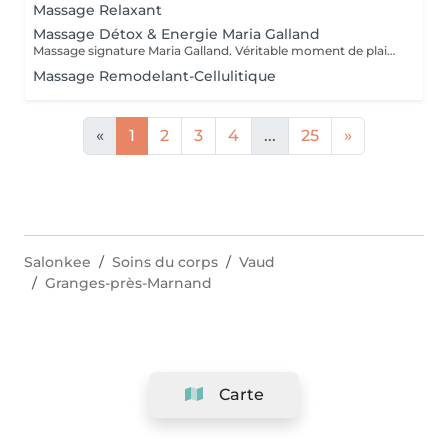
Massage Relaxant
Massage Détox & Energie Maria Galland
Massage signature Maria Galland. Véritable moment de plaisir. Soulage les tensions et augmente le bien-être général, par de mouvements inspiré des meilleurs massages du monde.
Massage Remodelant-Cellulitique
«
1
2
3
4
...
25
»
Salonkee
Soins du corps
Vaud
Granges-près-Marnand
Carte