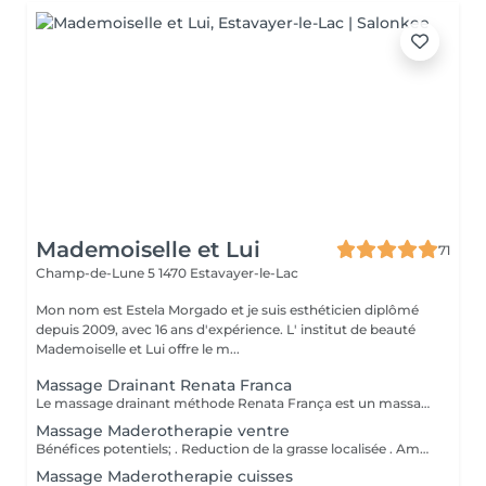
Mademoiselle et Lui
71
Champ-de-Lune 5
1470 Estavayer-le-Lac
Mon nom est Estela Morgado et je suis esthéticien diplômé
depuis 2009, avec 16 ans d'expérience. L' institut de beauté
Mademoiselle et Lui offre le m...
Massage Drainant Renata Franca
Le massage drainant méthode Renata França est un massage manuel avec une pression ferme et un rythme rapide, ainsi qu'un pompage et des manuvres uniques pour des résultats immédiats. Cette technique réduit les oedèmes, active la circulation sanguine et améliore un réseau complexe de vaisseaux qui déplacent les fluides corporels, réduisant ainsi la cellulite tant redoutée. Le résultat est un corps moins gonflé et galbé avec un métabolisme plus rapide et donc une sensation de bien-être. Contraindications: Inflammation (Fièvre) et/ou inflammation bactérienne Thrombose Trois premiers mois de la grossesse Problèmes cardiaques majeurs Tumeurs malignes
Massage Maderotherapie ventre
Bénéfices potentiels; . Reduction de la grasse localisée . Amelioration de la digestion . Réduction de celulite abdominale Pour un résultat visible c'est recommandé faire entre 6 à 10 séances combinées avec hydratation exercice physique et alimentation équilibré. Non adapté en cas de grossesse, hernies troubles digestives ou maladies inflammatoires.
Massage Maderotherapie cuisses