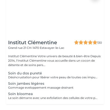
Institut Clémentine
130
Grand rue 21
CH-1470 Estavayer-le-Lac
Institut Clémentine Votre univers de beauté & bien-être Depuis
2014, l'Institut Clémentine vous accueille dans un cocon de
détente et de soins pers...
Soin du dos pureté
Désincrustation pour libérer votre peau de toutes ces impuretés, nettoyage en profondeur, masque purifiant et massage relaxant
Soin jambes légères
Gommage eveloppement massage drainant
Soin bloomea
Le soin démarre avec une exfoliation des cellules de votre peau de manière plus approfondie. Votre teint sera lisse, uniforme, le grain de peau affiné, uniforme et votre peau sera apte à recevoir la suite du traitement. Ce soin sera suivi d'une application d'appareil à Leds selon la couleur de la Led elle aura un impacte différent sur les cellules de votre peau afin de les orienter vers la bonne voie selon l'effet recherché. La dernière phase du soin consiste à améliorer la qualité de votre peau en faisant pénétrer une crème à base de collagène, élastine et acide hyaluronique, cette phase permet à votre peau d'être plus souple, hydratée en profondeur, la régénération de votre peau va être activée, donc votre peau sera plus ferme, les signes du vieillissement cutané seront moins apparents. Les imperfections cutanées seront ainsi estompées.