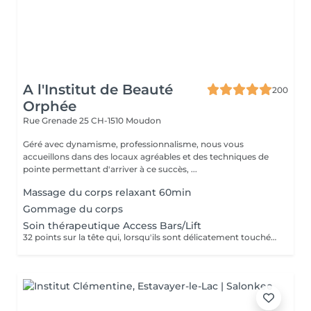
A l'Institut de Beauté
200
Orphée
Rue Grenade 25
CH-1510 Moudon
Géré avec dynamisme, professionnalisme, nous vous
accueillons dans des locaux agréables et des techniques de
pointe permettant d'arriver à ce succès, ...
Massage du corps relaxant 60min
Gommage du corps
Soin thérapeutique Access Bars/Lift
32 points sur la tête qui, lorsqu'ils sont délicatement touchés, relâchent, sans effort et avec facilité, les pensées, les idées, les croyances, les émotions et les considérations qui nous arrêtent dans la création d'une vie que nous aimons. Quelques exemples de domaines où l'on a pu voir des résultats; - Diminution de l'anxiété, du stress (chronique ou en cas de préparation d'examen) - Diminution des insomnies et amélioration de la qualités du sommeil - Une plus grande adaptabilité aux changements - Plus de joie, d'aisance et de légèreté au quotidien - Changements physiques importants (perte de poids, guérison,etc.) - Hyperactivité - Relaxation profonde - Améliorer sa capacité à recevoir et être présent dans sa vie au lieu de toujours faire - Dissiper certains blocages mentaux, émotionnels, spirituels ou énergétiques qui vous empêche d'avancer - Addictions . . . La liste est encore longue