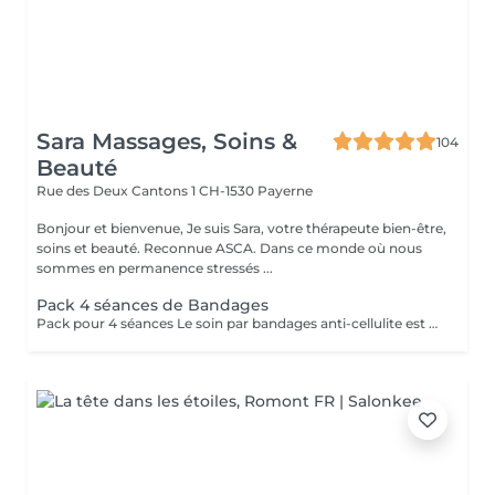
Sara Massages, Soins &
104
Beauté
Rue des Deux Cantons 1
CH-1530 Payerne
Bonjour et bienvenue, Je suis Sara, votre thérapeute bien-être,
soins et beauté. Reconnue ASCA. Dans ce monde où nous
sommes en permanence stressés ...
Pack 4 séances de Bandages
Pack pour 4 séances Le soin par bandages anti-cellulite est un traitement qui consiste à envelopper les jambes avec des bandes imprégnées d'actifs naturels, comme la caféine, la centella asiatica et des extraits de plantes. Ces actifs pénètrent dans la peau pendant environ 30 minutes afin de stimuler la circulation, favoriser le drainage des liquides, réduire la sensation de jambes lourdes et améliorer l'aspect de la cellulite. Après le retrait des bandages, un léger massage est réalisé pour faire pénétrer le reste des actifs. Dès la première séance, les jambes paraissent plus légères, la peau est plus lisse et plus tonique. Pour des résultats durables, plusieurs séances sont recommandées, accompagnées d'une bonne hydratation