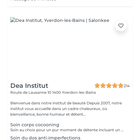
Dea Institut
214
Route de Lausanne 10
1400 Yverdon-les-Bains
Bienvenue dans notre institut de beauté Depuis 2007, notre
institut vous accueille dans un cadre chaleureux, où
bienveillance, bonne humeur et détent...
Soin corps cocooning
Soin au choix pour un pur moment de détente incluant un gommage et un massage spécifique relaxant. Escale au Japon - Hanakasumi Escale en Polynésie - Ile pacifique La signature Baïja ; Moana , délirium floral , minuit chéri, lost paradise , île d'azur, jardin pallanca.
Soin du dos anti-imperfections