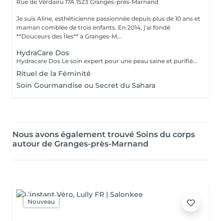
Rue de Verdairu 17A
1523 Granges-près-Marnand
Je suis Aline, esthéticienne passionnée depuis plus de 10 ans et
maman comblée de trois enfants. En 2014, j'ai fondé
**Douceurs des Îles** à Granges-M...
HydraCare Dos
Hydracare Dos Le soin expert pour une peau saine et purifiée Souvent oublié, le dos mérite autant d'attention que le visage. Offrez-lui un nettoyage en profondeur avec notre soin Hydracare Dos, spécialement conçu pour purifier, hydrater et apaiser cette zone difficile d'accès. Ce soin complet combine des techniques de nettoyage ciblées, d'exfoliation, d'extraction des impuretés, et d'hydratation intense pour révéler une peau nette, douce et rééquilibrée. Parfait pour les peaux sujettes aux imperfections ou tout simplement pour retrouver une sensation de fraîcheur et de confort. Laissez-vous porter par un moment de détente absolue, tout en offrant à votre dos une nouvelle vitalité.
Rituel de la Féminité
Soin Gourmandise ou Secret du Sahara
Nous avons également trouvé Soins du corps
autour de Granges-près-Marnand
Nouveau