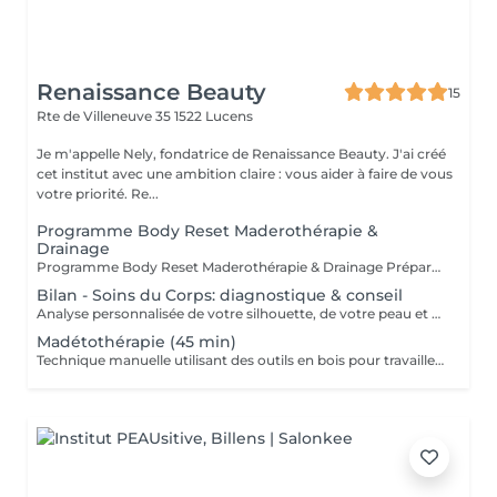
Renaissance Beauty
15
Rte de Villeneuve 35
1522 Lucens
Je m'appelle Nely, fondatrice de Renaissance Beauty. J'ai créé
cet institut avec une ambition claire : vous aider à faire de vous
votre priorité. Re...
Programme Body Reset Maderothérapie &
Drainage
Programme Body Reset Maderothérapie & Drainage Préparez votre corps pour les beaux jours avec un programme complet de remodelage et de drainage comprend 3 zones. La première séance comprend une évaluation corporelle complète : analyse de la composition corporelle (masse grasse, masse osseuse, IMC, poids idéal), mesures en centimètres et évaluation du taux de carotène, afin de comprendre ce qui se passe à l'intérieur du corps. Parce que ce qui se passe à l'intérieur se reflète toujours à l'extérieur. Le programme inclut ensuite 10 séances de maderothérapie combinées au drainage lymphatique, réalisées 2 fois par semaine, pour stimuler la circulation, éliminer les toxines et affiner la silhouette. Valeur : 1100 CHF Prix du pack : 800 CHF Économie : 300 CHF
Bilan - Soins du Corps: diagnostique & conseil
Analyse personnalisée de votre silhouette, de votre peau et de vos objectifs. Ce bilan permet d'identifier vos besoins (cellulite, rétention d'eau, manque de fermeté) et de définir les zones à travailler. Vous êtes orientée vers le programme et les soins les plus adaptés pour des résultats efficaces. Une première étape essentielle pour structurer un accompagnement et optimiser vos résultats.
Madétothérapie (45 min)
Technique manuelle utilisant des outils en bois pour travailler les tissus en profondeur, stimuler la circulation et améliorer l'aspect de la peau. Travail ciblé sur 1 zone. Indications: Cellulite localisée Rétention d'eau Manque de tonicité Sensation de jambes lourdes Résultats: Peau plus lisse Zone plus tonifiée Amélioration de la circulation Sensation de légèreté Action du soin: Stimulation mécanique des tissus Activation de la circulation sanguine et lymphatique Mobilisation des zones ciblées Travail progressif recommandé en cure pour des résultats durables.