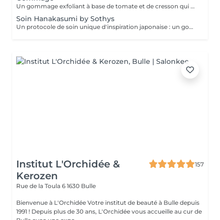
Un gommage exfoliant à base de tomate et de cresson qui élimine les cellules morte de la peau, laissant votre peau douce, lisse, soyeuse et revitalisée. Idéal pour préparer la peau à d'autre traitements ou pour une sensation de fraîcheur renouvelée. Idéal avant les vacances au soleil et au retour pour préparer la peau au soleil ainsi que pour préserver un bronzage sublime. Peut se combiner au massage relaxant pour hydrater, nourrir et assouplir la peau en profondeur.
Soin Hanakasumi by Sothys
Un protocole de soin unique d'inspiration japonaise : un gommage à base de poudre de riz et d'enzymes pour une exfoliation douce qui débarrasse des cellules mortes. Vous bénéficierez d'un massage spécifique des pieds pendant 20 minutes lorsque le gommage aura été appliqué sur le corps et l'exfoliation se terminera au gants. Massage spécifique de tout le corps au beurre de Karité pour un rituel ressourçant et nourrissant aux notes aériennes de fleur de lotus et cerisier.
Institut L'Orchidée &
157
Kerozen
Rue de la Toula 6
1630 Bulle
Bienvenue à L'Orchidée Votre institut de beauté à Bulle depuis
1991 ! Depuis plus de 30 ans, L'Orchidée vous accueille au cur de