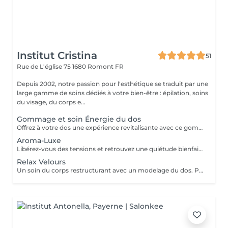
Institut Cristina
51
Rue de L'église 75
1680 Romont FR
Depuis 2002, notre passion pour l'esthétique se traduit par une
large gamme de soins dédiés à votre bien-être : épilation, soins
du visage, du corps e...
Gommage et soin Énergie du dos
Offrez à votre dos une expérience revitalisante avec ce gommage exfoliant qui élimine en douceur les impuretés, laissant la peau douce et renouvelée. Suivi d'un soin énergisant, votre dos bénéficie d'un traitement revitalisant qui détend les muscles tendus et stimule la circulation sanguine. Cette combinaison de gommage et de soin énergie offre une peau lisse, débarrassée des cellules mortes, et une sensation de fraîcheur durable.
Aroma-Luxe
Libérez-vous des tensions et retrouvez une quiétude bienfaisante avec ce merveilleux moment de détente et d'évasion. Pendant une heure, plongez dans une atmosphère équilibrante imprégnée d'essences aromatiques de lavande, de marjolaine, de basilic, de verveine, et laissez-vous envelopper par des techniques de massage relaxantes aux huiles précieuses. Avant le massage, profitez d'une séance d'hydro massage où l'eau rencontre la luminothérapie, créant une ambiance relaxante. Le corps se laisse envahir par une sensation de légèreté, de ressourcement, et une profonde plénitude. Les résultats : un moment d'absolu bien-être d'où l'on ressort vivifié et dynamisé.
Relax Velours
Un soin du corps restructurant avec un modelage du dos. Pour une pause bien-être express, cette expérience procure une détente profonde et une revitalisation rapide. Les gestes enveloppants et relaxants, associés aux huiles précieuses, libèrent les tensions pour une sensation de légèreté. Des bienfaits à la clé : une énergie retrouvée, une peau douce et revitalisée, prête à affronter le quotidien avec vitalité.