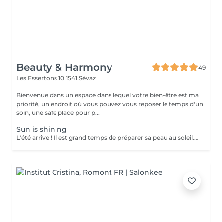
Beauty & Harmony
49
Les Essertons 10
1541 Sévaz
Bienvenue dans un espace dans lequel votre bien-être est ma
priorité, un endroit où vous pouvez vous reposer le temps d'un
soin, une safe place pour p...
Sun is shining
L'été arrive ! Il est grand temps de préparer sa peau au soleil. Venez découvrir et tester tous les produits de la gamme solaire de Baïja, apprenez comment préparer efficacement votre peau à une exposition au soleil et comment l'hydrater et la réparer.