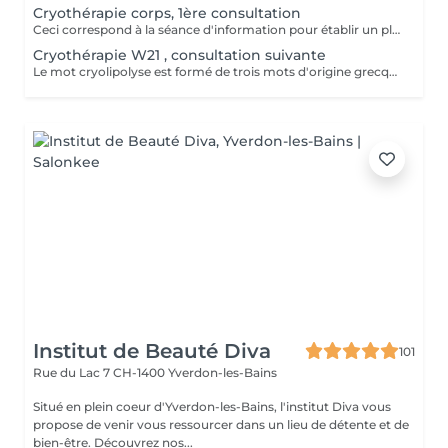
Cryothérapie corps, 1ère consultation
Ceci correspond à la séance d'information pour établir un plan de soin personnalisé et est obligatoire, elle coûte 100.- et sera déduit sur votre première séance. Le mot cryolipolyse est formé de trois mots d'origine grecque : Cryo (froid), lipo (gras) et lyse (destruction), ce qui signifie littéralement la destruction de la graisse localisée (tissu adipeux) par le froid. La Cryo21 (ou Cryothérapie), agit par le froid afin de déclencher un choc thermique au niveau de l'hypoderme (couche profonde de la peau) et ainsi de vider les cellules graisseuses. Il agit également comme décongestionnant et permet le drainage . Ses principales applications sont le traitement des graisses, le raffermissement des tissus, le drainage, mais également le traitement du visage, cou et menton, et leur rajeunissement. Notre Cryo21 cible spécifiquement les zones à traiter, permettant une amélioration ciblée de la texture de la peau. Cette méthode esthétique est non invasive et indolore, offrant aux patients une expérience confortable, et même agréable. Son système sans vacuum préserve au maximum vos tissus sans les endommager. Pour un résultat optimal il est conseillé de faire une cure complète soit 10 séances, après 5 séances nous faisons le point et regardons ensemble si il faut continuer ou si le résultat est atteint. Nous pouvons traiter une zone à la fois.
Cryothérapie W21 , consultation suivante
Le mot cryolipolyse est formé de trois mots d'origine grecque : Cryo (froid), lipo (gras) et lyse (destruction), ce qui signifie littéralement la destruction de la graisse localisée (tissu adipeux) par le froid. La Cryo21 (ou Cryothérapie), agit par le froid afin de déclencher un choc thermique au niveau de l'hypoderme (couche profonde de la peau) et ainsi de vider les cellules graisseuses. Il agit également comme décongestionnant, permet le drainage et raffermie la peau. Ses principales applications sont le traitement des graisses , le raffermissement des tissus, le drainage, mais également le traitement du visage, cou et menton, et leur rajeunissement. Notre Cryo21 cible spécifiquement les zones à traiter, permettant une amélioration ciblée de la texture de la peau. Cette méthode esthétique est non invasive et indolore, offrant aux patients une expérience confortable, et même agréable. Son système sans vacuum préserve au maximum vos tissus sans les endommager. Pour un résultat optimal il est conseillé de faire une cure complète soit 10 séances, après 5 séances nous faisons le point et regardons ensemble si il faut continuer ou si le résultat est atteint. Nous pouvons traiter une zone à la fois.
Institut de Beauté Diva
101
Rue du Lac 7
CH-1400 Yverdon-les-Bains
Situé en plein coeur d'Yverdon-les-Bains, l'institut Diva vous
propose de venir vous ressourcer dans un lieu de détente et de
bien-être. Découvrez nos...