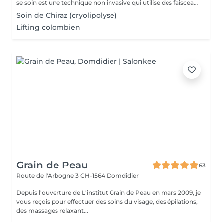
se soin est une technique non invasive qui utilise des faisceaux de lumière laser à basse intensité pour cibler et réduire les cellules graisseuses. Elle accélère le métabolisme, favorisant ainsi une meilleure combustion des calories et une utilisation plus efficace des nutriments par l'organisme. Bien que les séances de laserothérapie soient efficaces dans la perte de poids,
Soin de Chiraz (cryolipolyse)
Lifting colombien
Grain de Peau
63
Route de l'Arbogne 3
CH-1564 Domdidier
Depuis l'ouverture de L'institut Grain de Peau en mars 2009, je
vous reçois pour effectuer des soins du visage, des épilations,
des massages relaxant...