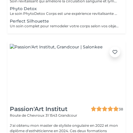
Soin revitalisant qui améliore la circulation sanguine et lymphatique, réduit les oedèmes et aide à affiner la silhouette. Idéal pour soulager les jambes lourdes et favoriser une meilleure récupération musculaire.
Phyto Detox
Le soin PhytoDetox Corps est une expérience revitalisante qui combine un gommage corporel, un enveloppement détoxifiant et un massage au choix. Ce traitement de 60 minutes élimine les toxines, améliore la circulation sanguine et nourrit la peau en profondeur, en procurant une sensation de bien-être et de relaxation. Possiblité de combiné avec une session de pressothérapie de 30 minutes pour un total de 180.-
Perfect Silhouette
Un soin complet pour remodeler votre corps selon vos objectifs. Idéal pour des jambes légères, réduire la cellulite, remodeler les jambes, les fesses, les hanches et l'abdomen, tonifier le buste et diminuer les vergetures.
Passion'Art Institut
38
Route de Chevroux 31
1543 Grandcour
J'ai obtenu mon master de styliste ongulaire en 2022 et mon
diplôme d'esthéticienne en 2024. Ces deux formations