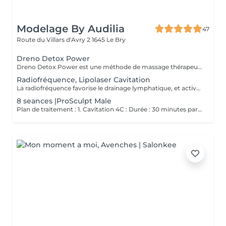
Modelage By Audilia
47
Route du Villars d'Avry 2
1645 Le Bry
Dreno Detox Power
Dreno Detox Power est une méthode de massage thérapeutique 100% manuel initiée par le visage et touchant tous les membres supérieurs et inférieurs du corps. Des études scientifiques ont prouvé que le comportement physiologique du tissu conjonctif présente de nets changements lors de l'application de certains massages. En plus de détendre le corps et de ressentir du bien-être, certains des bienfaits de Drain Detox Power sont : contrôle du stress et soulagement des maux de tête, diminution de l'anxiété, de l'insomnie et de la fatigue dues à la libération de substances hormonal; soulagement des tensions et des douleurs musculaires ; amélioration significative de la circulation sanguine, de la posture et de l'élasticité de la peau; capacité accrue à éliminer les toxines et les déchets métaboliques, aidant le système auto-immun ; réduction de la fatigue (physique et mentale) et équilibre du système nerveux. Politique d'annulation Toute annulation doit être effectuée au minimum 24h à l'avance. En cas d'annulation tardive ou d'absence au rendez-vous, la prestation sera facturée à 100%. Merci pour votre compréhension et le respect du temps réservé.
Radiofréquence, Lipolaser Cavitation
La radiofréquence favorise le drainage lymphatique, et active la microcirculation, L'évacuation des toxines et l'augmentation de l'apport en oxygène et nutriments entraine une amélioration de l'aspect de la peau et de la cellulite. La radiofréquence provoque la contraction des fibres de collagène et des fibres d'élastine existantes. Elle stimule également les fibroblastes ce qui favorise la production de nouvelles fibres de collagène et d'élastine ainsi que la synthèse d'acide hyaluronique.
8 seances |ProSculpt Male
Plan de traitement : 1. Cavitation 4C : Durée : 30 minutes par séance. Fréquence : 1 séance par semaine. Nombre total de séances : 8 séances (programme complet). 2. Traitement OSANO Shape : Application : 10 à 20 minutes immédiatement après chaque séance de Cavitation 4C. Objectif : Potentiellement pour améliorer les résultats de la cavitation en stimulant la circulation, en raffermissant la peau ou en favorisant le métabolisme des graisses. Routine hebdomadaire : Effectuer une séance de 30 minutes de Cavitation 4C. Suivre immédiatement avec 10 à 20 minutes de traitement OSANO Shape. Cette combinaison vise à maximiser les résultats en matière de remodelage corporel et de tonification sur une période de 8 semaines. (Prix lancement)