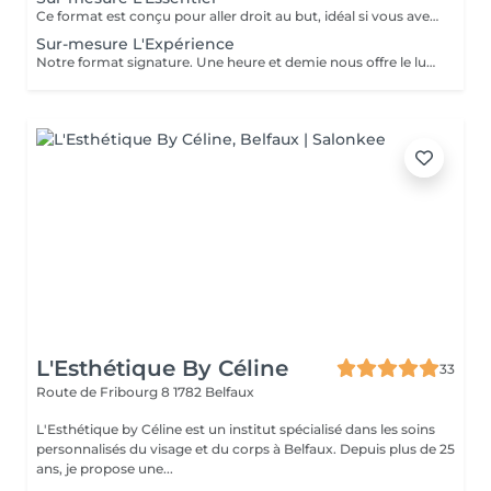
Ce format est conçu pour aller droit au but, idéal si vous avez un objectif précis ou peu de temps devant vous. Lors de votre consultation en début de séance, nous sélectionnerons et combinerons ensemble les techniques suivantes pour atteindre vos objectifs (deux options au choix). Gommage Corporel : Une exfoliation douce mais efficace pour faire peau neuve et préparer les tissus à recevoir les actifs. Madérothérapie : Massage vigoureux et sculptant réalisé avec des instruments en bois. Idéal pour casser les capitons, lisser la cellulite et tonifier la silhouette. Pressothérapie : Drainage mécanique par compression d'air. La solution parfaite pour soulager les jambes lourdes et relancer la circulation lymphatique. Masque Remodelant : Un enveloppement technique aux alginates qui agit en profondeur pour raffermir et détoxifier les tissus. Massage & Hydratation : Application d'huiles ou de crèmes riches par des manuvres manuelles (pression adaptée à votre goût) pour nourrir et sublimer la peau. *Politique d'annulation* Afin de garantir le meilleur service possible, nous vous prions de bien vouloir respecter nos conditions d'annulation et de modification. Annulation gratuite : Toute réservation peut être annulée ou modifiée sans frais jusqu'à 24 heures avant l'heure prévue du rendez-vous. Annulation tardive et non-présentation : Toute annulation effectuée à moins de 24 heures de la réservation, ou en cas de non-présentation, entraînera la facturation à 100 % du montant total de la prestation. Le respect de ce délai de 24 heures permet de libérer le créneau pour d'autres clients. Nous vous remercions pour votre compréhension et votre coopération.
Sur-mesure L'Expérience
Notre format signature. Une heure et demie nous offre le luxe de combiner plusieurs techniques pour décupler les résultats sans jamais presser le pas. C'est le temps parfait pour créer un protocole qui traite à la fois l'aspect esthétique et la détente musculaire. Lors de votre consultation en début de séance, nous sélectionnerons et combinerons ensemble les techniques suivantes pour atteindre vos objectifs (deux/trois options au choix). Gommage Corporel : Une exfoliation douce mais efficace pour faire peau neuve et préparer les tissus à recevoir les actifs. Madérothérapie : Massage vigoureux et sculptant réalisé avec des instruments en bois. Idéal pour casser les capitons, lisser la cellulite et tonifier la silhouette. Pressothérapie : Drainage mécanique par compression d'air. La solution parfaite pour soulager les jambes lourdes et relancer la circulation lymphatique. Masque Remodelant : Un enveloppement technique aux alginates qui agit en profondeur pour raffermir et détoxifier les tissus. Massage & Hydratation : Application d'huiles ou de crèmes riches par des manuvres manuelles (pression adaptée à votre goût) pour nourrir et sublimer la peau. *Politique d'annulation* Afin de garantir le meilleur service possible, nous vous prions de bien vouloir respecter nos conditions d'annulation et de modification. Annulation gratuite : Toute réservation peut être annulée ou modifiée sans frais jusqu'à 24 heures avant l'heure prévue du rendez-vous. Annulation tardive et non-présentation : Toute annulation effectuée à moins de 24 heures de la réservation, ou en cas de non-présentation, entraînera la facturation à 100 % du montant total de la prestation. Le respect de ce délai de 24 heures permet de libérer le créneau pour d'autres clients. Nous vous remercions pour votre compréhension et votre coopération.
L'Esthétique By Céline
33
Route de Fribourg 8
1782 Belfaux
L'Esthétique by Céline est un institut spécialisé dans les soins
personnalisés du visage et du corps à Belfaux. Depuis plus de 25
ans, je propose une...