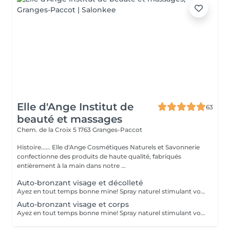
Elle d'Ange Institut de
63
beauté et massages
Chem. de la Croix 5
1763 Granges-Paccot
Histoire...... Elle d'Ange Cosmétiques Naturels et Savonnerie
confectionne des produits de haute qualité, fabriqués
entièrement à la main dans notre ...
Auto-bronzant visage et décolleté
Ayez en tout temps bonne mine! Spray naturel stimulant votre propre mélanine. Résultat toujours naturel. Soin prodigué sur peau propre et démaquillée. La première pose restera 48 h, puis renouvelée rapidement restera 1 semaine. Mettre des vêtements légers et de préférence foncée, pour éviter le frottement. Soin bio et naturel. En plus d'avoir bonne mince, c'est une magnifique soin: Soin Ultra Lissant : Soin Lissant + un actif ultra-lissant visant à estomper les rides et les cernes s'il est pratiqué régulièrement. Principes actifs d'origine végétale : Colza, Blé, Maïs, Soja, Betterave, Avoine et Souchet. Soin Vegan, sans OGM, sans dérivé d'origine animale, sans alcool, sans parfum, sans parabène. Abonnements: visage et décolleté 5x pour 80.- / 1 séance offerte Abonnement visage et corps 5x pour 200.- / 1 séance offerte
Auto-bronzant visage et corps
Ayez en tout temps bonne mine! Spray naturel stimulant votre propre mélanine. Résultat toujours naturel. Soin prodigué sur peau propre et démaquillée. La première pose restera 48 h, puis renouvelée rapidement restera 1 semaine. Mettre des vêtements légers et de préférence foncée, pour éviter le frottement. Soin bio et naturel. En plus d'avoir bonne mince, c'est une magnifique soin: Soin Ultra Lissant : Soin Lissant + un actif ultra-lissant visant à estomper les rides et les cernes s'il est pratiqué régulièrement. Principes actifs d'origine végétale : Colza, Blé, Maïs, Soja, Betterave, Avoine et Souchet. Soin Vegan, sans OGM, sans dérivé d'origine animale, sans alcool, sans parfum, sans parabène. Abonnements: visage et décolleté 5x pour 80.- / 1 séance offerte Abonnement visage et corps 5x pour 200.- / 1 séance offerte