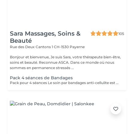
Sara Massages, Soins &
105
Beauté
Rue des Deux Cantons 1
CH-1530 Payerne
Bonjour et bienvenue, Je suis Sara, votre thérapeute bien-être,
soins et beauté. Reconnue ASCA. Dans ce monde où nous
sommes en permanence stressés ...
Pack 4 séances de Bandages
Pack pour 4 séances Le soin par bandages anti-cellulite est un traitement qui consiste à envelopper les jambes avec des bandes imprégnées d'actifs naturels, comme la caféine, la centella asiatica et des extraits de plantes. Ces actifs pénètrent dans la peau pendant environ 30 minutes afin de stimuler la circulation, favoriser le drainage des liquides, réduire la sensation de jambes lourdes et améliorer l'aspect de la cellulite. Après le retrait des bandages, un léger massage est réalisé pour faire pénétrer le reste des actifs. Dès la première séance, les jambes paraissent plus légères, la peau est plus lisse et plus tonique. Pour des résultats durables, plusieurs séances sont recommandées, accompagnées d'une bonne hydratation