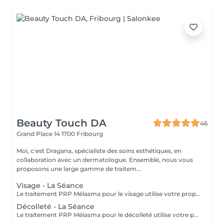
Beauty Touch DA
46
Grand Place 14
1700 Fribourg
Moi, c'est Dragana, spécialiste des soins esthétiques, en
collaboration avec un dermatologue. Ensemble, nous vous
proposons une large gamme de traitem...
Visage - La Séance
Le traitement PRP Mélasma pour le visage utilise votre propre plasma riche en plaquettes pour traiter les taches pigmentaires et unifier le teint. Ce soin aide à réduire les imperfections dues au mélasma en stimulant la régénération cellulaire et en améliorant la texture de la peau. Trois séances sont recommandées pour des résultats optimaux. Offrez à votre peau un soin naturel pour retrouver un teint plus éclatant et uniforme
Décolleté - La Séance
Le traitement PRP Mélasma pour le décolleté utilise votre propre plasma riche en plaquettes pour réduire les taches pigmentaires et uniformiser la peau. Ce soin cible spécifiquement les zones du décolleté affectées par le mélasma, en stimulant la régénération cellulaire pour une peau plus lisse et éclatante. Trois séances sont recommandées pour des résultats optimaux. Offrez à votre décolleté un soin naturel et redonnez-lui luminosité et uniformité.