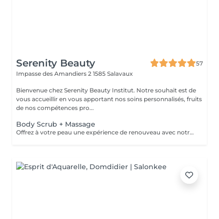
Serenity Beauty
57
Impasse des Amandiers 2
1585 Salavaux
Bienvenue chez Serenity Beauty Institut. Notre souhait est de
vous accueillir en vous apportant nos soins personnalisés, fruits
de nos compétences pro...
Body Scrub + Massage
Offrez à votre peau une expérience de renouveau avec notre soin de gommage corporel. Conçu pour revitaliser et adoucir la peau, ce traitement luxueux offre une combinaison parfaite d'exfoliation et d'hydratation pour une peau radieuse et éclatante. Resultats: 1. Exfoliation en Profondeur 2. Hydratation Intense : 3. Revitalisation de la Peau 4. Prévention des Coups de Soleil 5. Réduction des Poils Incarnés 6. Relaxation Absolue 7. Amélioration de la Tenue du Bronzage