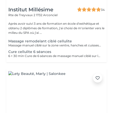
Institut Millésime
34
Rte de Treyvaux 2
1732 Arconciel
Après avoir suivi 3 ans de formation en école d'esthétique et
obtenu 2 diplômes de formation, j'ai choisi de m'orienter vers le
milieu du SPA où j'ai ...
Massage remodelant ciblé cellulite
Massage manuel ciblé sur la zone ventre, hanches et cuisses. Travail progressif pour lisser l'aspect de la peau, relancer la circulation et apporter une sensation de légèreté. Résultats optimisés en cure.
Cure cellulite 6 séances
6 × 30 min Cure de 6 séances de massage manuel ciblé sur la zone ventre, hanches et cuisses. Le travail est progressif, avec un focus adapté à chaque séance pour optimiser les résultats. La cure comprend également une routine à domicile (huile, crème et hydrolat détox) afin d'accompagner et prolonger les effets du soin. Idéal pour lisser l'aspect de la peau, relancer la circulation et retrouver une sensation de légèreté