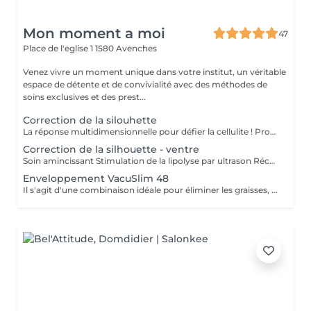
Mon moment a moi
47
Place de l'eglise 1
1580 Avenches
Venez vivre un moment unique dans votre institut, un véritable
espace de détente et de convivialité avec des méthodes de
soins exclusives et des prest...
Correction de la silouhette
La réponse multidimensionnelle pour défier la cellulite ! Programme complet pour lutter contre toutes les manifestations inesthétiques corporelles. Création de programmes sur-mesure : bras, abdomen, cuisses + fessiers, genoux, mollets. Cellulite et remodelage corporel. Résultat rapide, visible et durable.
Correction de la silhouette - ventre
Soin amincissant Stimulation de la lipolyse par ultrason Récupération des tissus grâce à la radiofréquence
Enveloppement VacuSlim 48
Il s'agit d'une combinaison idéale pour éliminer les graisses, la cellulite et la raffermir la peau. Effet de drainage lymphatique qui élimine les excès de liquide et qui entraîne une perte rapide de centimètres de circonférence.