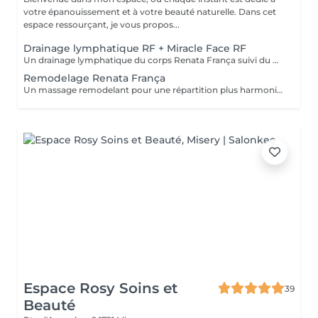
votre épanouissement et à votre beauté naturelle. Dans cet
espace ressourçant, je vous propos...
Drainage lymphatique RF + Miracle Face RF
Un drainage lymphatique du corps Renata França suivi du Miracle Face visage.
Remodelage Renata França
Un massage remodelant pour une répartition plus harmonieuse des graisses. Avant de profiter du remodelage, il est recommandé d'avoir au préalable, bénéficié d'un drainage lymphatique Renata França.
Espace Rosy Soins et
39
Beauté