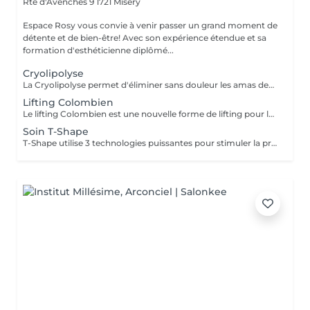
Rte d'Avenches 9
1721 Misery
Espace Rosy vous convie à venir passer un grand moment de
détente et de bien-être! Avec son expérience étendue et sa
formation d'esthéticienne diplômé...
Cryolipolyse
La Cryolipolyse permet d'éliminer sans douleur les amas des cellules graisseuses qui se trouvent dans: Le but du traitement - les bourrelets de ventre - les poignées d'amour - les culottes de cheval - la taille et les hanches - l'intérieur des cuisses - les zones sous les bras -etc. Déroulement L'applicateur Cryolipolyse va aspirer la zone à traiter, congeler les cellules graisseuses, les détruire définitivement. Progressivement les cellules graisseuses sont éliminées par l'organisme dans les semaines qui suivent. Résultats et suivi: Il faut compter entre 1 à 3 traitements par zone avec un intervalle de 6 semaines.
Lifting Colombien
Le lifting Colombien est une nouvelle forme de lifting pour les fesses. Sa différence avec les autres liftings c'est qu'elle est totalement indolore et ne nécessite ni chirurgie ni injection. Tout se fait à l'aide d'une machine spécialisée pour le Lifting Colombien, à l'aide de ventouse exerçant une aspiration, qui permet de stimuler l'irrigation sanguine de la peau pour lui redonner un aspect naturel et ferme. Les avantages de cette nouvelle technique de soin du fessier sont nombreux. Il s'agit d'un traitement : - non chirurgical, sans opération ni injection - très rapide et efficace dès les premières séances - qui vous permet d'obtenir une peau lissée et tonifiée : un véritable 2 en 1 Avant de réaliser le traitement, pensez à exfolier votre peau avec un gommage. L'objectif ? Permettre à l'huile qui utilisée durant la séance de parfaitement pénétrer dans la peau. Ensuite, après la séance, pratiquez des auto-massages avec un gel raffermissant pour optimiser le traitement.
Soin T-Shape
T-Shape utilise 3 technologies puissantes pour stimuler la production de collagène, réduire les graisses et améliorer la circulation sanguine et le drainage lymphatique. Elle combat la graisse, améliore l'élasticité des tissus et lutte contre la cellulite. La radiofréquence multipolaire génère de la chaleur pour produire du collagène et raffermir la peau. Le massage endodermique stimule la circulation et le laser LLLT réduit la graisse en accélérant la fragmentation des triglycérides.