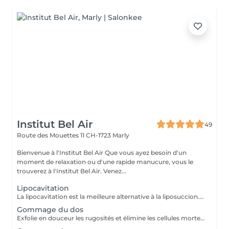
Institut Bel Air
49
Route des Mouettes 11
CH-1723 Marly
Bienvenue à l'Institut Bel Air Que vous ayez besoin d'un
moment de relaxation ou d'une rapide manucure, vous le
trouverez à l'Institut Bel Air. Venez...
Lipocavitation
La lipocavitation est la meilleure alternative à la liposuccion. Elle permet d'effacer la cellulite et la peau d'orange sur des zones bien localisées. Contrairement à la liposuccion, la lipocavitation ne nécessite aucune intervention chirurgicale. Notre procédé est unique car il combine l'effet des ultrasons à des courants d'électroporation. Ceci va permettre de détruire les mauvaises graisses, la cellulite et le relâchement cutané. Une séance commence donc par l'application des ultrasons et des courants d'électroporation de 10 minutes par zones, suivi d'une crème permettant de relancer le réseau lymphatique, ce qui aide le corps à éliminer les mauvaises graisses détruites grâce à la lipocavitation. Le nombre de séances dépend de vos besoins et envies. Il faut compter entre 4 à 10 séances pour des résultats optimums, à compter d'une séance par semaine ou toutes les 2 semaines selon certains critères.
Gommage du dos
Exfolie en douceur les rugosités et élimine les cellules mortes, le gommage rend la peau douce comme de la soie. Deux versions de gommages possibles: gommage Peau d'Orange ou gommage Facile aux Algues Rouge. Les fibres de Loofa du Gommage Facile décollent en douceur les rugosités et les cellules mortes pour faire apparaître un épiderme tout neuf. Exfolie parfaitement avec les fibres de Loofa, facile et rapide à rincer, adoucit la peau.