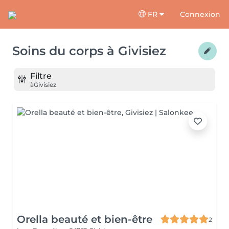
FR
Connexion
Soins du corps
à
Givisiez
Filtre
à
Givisiez
Orella beauté et bien-être
2