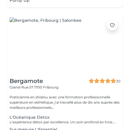
Pump Up
Bergamote
20
Grand-Rue 57
1700 Fribourg
Praticienne en shiatsu avec une formation professionnelle
supérieure en esthétique, j'ai travaillé plus de dix ans auprès des
meilleurs professionnels...
L'Océanique Detox
L'expérience détox par excellence. Un soin profond en trois temps : brossage à sec stimulant, enveloppement reminéralisant à la boue marine et pressothérapie drainante. Pendant que vos jambes s'allègent, profitez d'un massage manuel du haut du corps pour une relaxation complète. *Politique d'annulation* Afin de garantir le meilleur service possible, nous vous prions de bien vouloir respecter nos conditions d'annulation et de modification. Annulation gratuite : Toute réservation peut être annulée ou modifiée sans frais jusqu'à 24 heures avant l'heure prévue du rendez-vous. Annulation tardive et non-présentation : Toute annulation effectuée à moins de 24 heures de la réservation, ou en cas de non-présentation, entraînera la facturation à 100 % du montant total de la prestation. Le respect de ce délai de 24 heures permet de libérer le créneau pour d'autres clients. Nous vous remercions pour votre compréhension et votre coopération.
Sur-mesure L'Essentiel