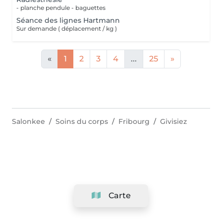
- planche pendule - baguettes
Séance des lignes Hartmann
Sur demande ( déplacement / kg )
«
1
2
3
4
...
25
»
Salonkee
Soins du corps
Fribourg
Givisiez
Carte