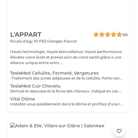
L'APPART
165
Route d'Agy 10
1763 Granges-Paccot
Haute technologie. Haute bienveillance. Haute performance.
Révélez votre éclat et prenez soin de votre santé grâce à une
alliance unique entre soins ...
TeslaMed Cellulite, Fermeté, Vergetures
-Traitement des zones adipeuses et de la cellulite. Perte centimétrique. -Amélioration de la texture de la peau et des capitons. Peau lissée. -Tonifier et redensifier le relâchement cutané. -Traitement intensif sur zones avec vergetures. Pour des résultats durables, il est recommandé de réaliser 4 à 6 traitements avec une cure d'attaque. Les rendez-vous sont à espacer de 7 à 10 jours. Contre-indication: grossesse et allaitement
TeslaMed Cuir Chevelu
Stimule la repousse et la force des cheveux. Indiqué en cas de diminution de la densité capillaire, de cheveux secs et cassants, de pellicules, d'irritation du cuir chevelu ou de greffe de cheveux. Avec pénétration d'acide hyaluronique et vitamines.
Vital Dôme
Installez-vous paisiblement dans le dôme et profitez d'une relaxation intense tout en tirant parti des nombreux bienfaits de l'infrathérapie, pour votre corps et votre esprit. DETOX-REGENERATION-IMMUNITÉ-MAINTIENT DU POIDS DE FORME-GESTION DU STRESS-ENERGIE-RECUPERATION