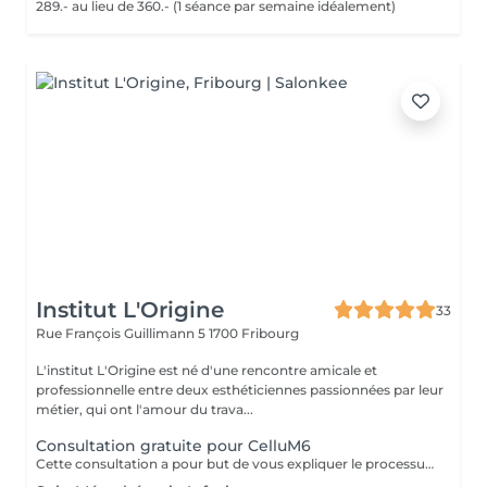
289.- au lieu de 360.- (1 séance par semaine idéalement)
Institut L'Origine
33
Rue François Guillimann 5
1700 Fribourg
L'institut L'Origine est né d'une rencontre amicale et
professionnelle entre deux esthéticiennes passionnées par leur
métier, qui ont l'amour du trava...
Consultation gratuite pour CelluM6
Cette consultation a pour but de vous expliquer le processus du soin CelluM6, de faire un bilan de vos besoins et vos attentes, vous conseiller au mieux et de manière personnalisée sur les moyens d'atteindre vos objectifs