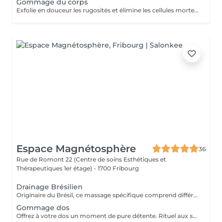
Gommage du corps
Exfolie en douceur les rugosités et élimine les cellules mortes, le gommage rend la peau douce comme de la soie. Deux versions de gommages possibles: gommage Peau d'Orange ou gommage Facile aux Algues Rouge. Les fibres de Loofa du Gommage Facile décollent en douceur les rugosités et les cellules mortes pour faire apparaître un épiderme tout neuf. Exfolie parfaitement avec les fibres de Loofa, facile et rapide à rincer, adoucit la peau.
Espace Magnétosphère
36
Rue de Romont 22 (Centre de soins Esthétiques et
Thérapeutiques 1er étage) -
1700 Fribourg
Drainage Brésilien
Originaire du Brésil, ce massage spécifique comprend différentes manoeuvres afin de stimuler la circulation sanguine et lymphatique. Il affine la silhouette, réduit la rétention d'eau et offre un effet sculptant immédiat. Idéal pour lutter contre : la cellulite, les jambes lourdes, la rétention d'eau... Bienfaits : un corps affiné, une silhouette remodelé et une sensation de légèreté dès la première séance. Toutefois, il est conseillé d'effectuer une cure de 10 séances pour des bienfaits maximum et durables. La première séance sera précédée d'un bilan et de conseils précieux personnalisés afin d'atteindre vos objectifs.
Gommage dos
Offrez à votre dos un moment de pure détente. Rituel aux sels marins divins, un vrai moment de lâcher- prise. Résultat votre peau est lissée sublimée douce.