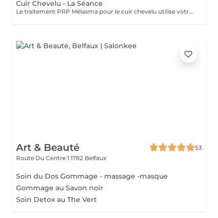
Cuir Chevelu - La Séance
Le traitement PRP Mélasma pour le cuir chevelu utilise votre propre plasma riche en plaquettes pour stimuler la régénération cellulaire et traiter les taches pigmentaires sur le cuir chevelu. Ce soin aide à améliorer l'apparence de la peau du cuir chevelu, réduisant les irrégularités et favorisant un teint plus uniforme. Trois séances sont conseillées pour des résultats optimaux. Offrez à votre cuir chevelu un soin naturel qui revitalise et uniformise la peau.
Art & Beauté
53
Route Du Centre 1
1782 Belfaux
Soin du Dos Gommage - massage -masque
Gommage au Savon noir
Soin Detox au The Vert