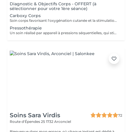
Diagnostic & Objectifs Corps - OFFERT (à
sélectionner pour votre 1ère séance)
Carboxy Corps
Soin corps favorisant l'oxygénation cutanée et la stimulation des tissus pour améliorer l'aspect de la peau et retrouver une peau plus lisse et tonique.
Pressothérapie
Un soin réalisé par appareil à pressions séquentielles, qui stimule la circulation, réduit la rétention d'eau et affine la silhouette. Idéal pour le bien-être et l'esthétique. Pour un effet renforcé, la séance peut-être accompagnée d'un enveloppement froid, idéal pour tonifier les tissus et booster l'action décongestionnante.
Soins Sara Virdis
72
Route d'Épendes 25
1732 Arconciel
Bienvenue dans mon espace, où chaque instant est dédié à