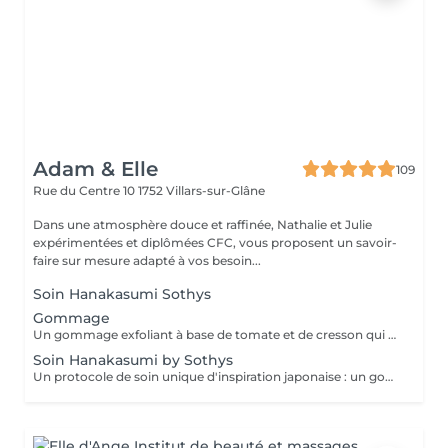
Adam & Elle
109
Rue du Centre 10
1752 Villars-sur-Glâne
Dans une atmosphère douce et raffinée, Nathalie et Julie
expérimentées et diplômées CFC, vous proposent un savoir-
faire sur mesure adapté à vos besoin...
Soin Hanakasumi Sothys
Gommage
Un gommage exfoliant à base de tomate et de cresson qui élimine les cellules morte de la peau, laissant votre peau douce, lisse, soyeuse et revitalisée. Idéal pour préparer la peau à d'autre traitements ou pour une sensation de fraîcheur renouvelée. Idéal avant les vacances au soleil et au retour pour préparer la peau au soleil ainsi que pour préserver un bronzage sublime. Peut se combiner au massage relaxant pour hydrater, nourrir et assouplir la peau en profondeur.
Soin Hanakasumi by Sothys
Un protocole de soin unique d'inspiration japonaise : un gommage à base de poudre de riz et d'enzymes pour une exfoliation douce qui débarrasse des cellules mortes. Vous bénéficierez d'un massage spécifique des pieds pendant 20 minutes lorsque le gommage aura été appliqué sur le corps et l'exfoliation se terminera au gants. Massage spécifique de tout le corps au beurre de Karité pour un rituel ressourçant et nourrissant aux notes aériennes de fleur de lotus et cerisier.