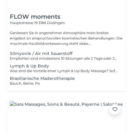
FLOW moments
Hauptstrasse 19
3186 Düdingen
Geniessen Sie in angenehmer Atmosphäre mein breites
Angebot an anspruchsvollen kosmetischen Behandlungen. Die
maximale Hautbildverbesserung steht dabe...
Silmyonik / Air mit Sauerstoff
Empfohlen sind mindestens 10 Sitzungen alle 2 Tage oder 2x Wöchentlich
Lymph & Up Body
Was sind die Vorteile einer Lymph & Up Body Massage? Sofortige Ergebnisse nach nur einer Behandlung Allgemeines Wohlbefinden Stärkung der Immunabwehr Reduzierung des Ödems und Vorbeugung des neuen Auftretens Metabolische Reaktivierung Darmfreigabe Reguliert den Hormonhaushalt Verbesserung der Haltung Verbesserung der Diastase Reduktion der Cellulite Umfangsreduktion Eliminiert Wassereinlagerungen Erheblicher Anstieg von Urin und Abfluss in den folgenden Tagen Toxinen Ausscheidung Körperformen Die Behandlung können Frauen sowohl auch Männer machen. Die Massage dauert ca. 50min Folgende Regionen können behandelt werden: Bauch Beine und Po Arme Gesicht, Hals und Dekolletee Möchtet ihr z.B Bauch und Beine in einer Sitzung behandeln, so wird es als doppelte Behandlung angesehen und dauert dementsprechend ca. 2h Wenn die Frau ihren Zyklus hat, sollte sie nur am 1. oder am letzten Tag die Behandlung durchführen, sofern sie keine Schmerzen hat. Die Behandlungen werden mit Abstand von 5-7 Tagen durchgeführt für 4-6 Sitzungen.
Brasilianische Maderotherapie
Bauch, Beine, Po