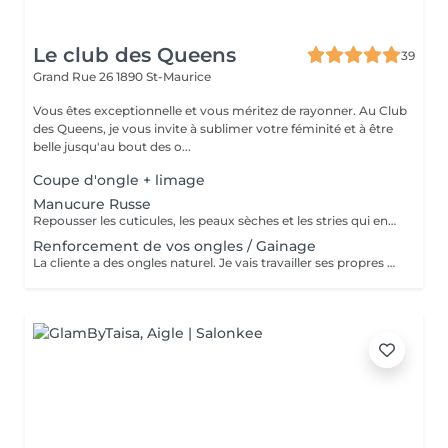
Le club des Queens
39
Grand Rue 26
1890 St-Maurice
Vous êtes exceptionnelle et vous méritez de rayonner. Au Club
des Queens, je vous invite à sublimer votre féminité et à être
belle jusqu'au bout des o...
Coupe d'ongle + limage
Manucure Russe
Repousser les cuticules, les peaux sèches et les stries qui entourent les ongles. En d'autres termes, la manucure russe permet de sublimer les ongles, bien nettoyer tout le contour de l'ongle, renforçant ainsi cette impression de netteté.
Renforcement de vos ongles / Gainage
La cliente a des ongles naturel. Je vais travailler ses propres ongles afin de les renforcer. Le renforcement est fait pour les clientes qui souhaitent conserver ou faire grandir leur propre ongles. *La technique de renforcement dépends des ongles de la cliente.