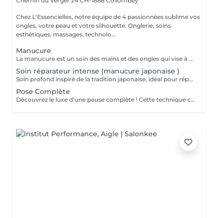
Chemin du Verger 24
CH-1868 Collombey
Chez L'Essencielles, notre équipe de 4 passionnées sublime vos
ongles, votre peau et votre silhouette. Onglerie, soins
esthétiques, massages, technolo...
Manucure
La manucure est un soin des mains et des ongles qui vise à embellir, protéger et maintenir la santé des ongles. Elle consiste en plusieurs étapes, incluant le nettoyage des mains, le limage et la mise en forme des ongles, ainsi que l'hydratation des cuticules et des paumes. Les manucures peuvent également inclure l'application de vernis à ongles ou de semi permanent, qui ajoute une touche de couleur et de style. En plus d'être un moment de détente et de plaisir, la manucure est aussi un moyen de prendre soin de soi et d'affirmer son style personnel.
Soin réparateur intense (manucure japonaise )
Soin profond inspiré de la tradition japonaise, idéal pour réparer, renforcer et faire briller les ongles naturellement . Parfait après des poses de gel ou semi-permanent, ou pour les ongles fragilisé. Résultat : des ongles forts, lisses et brillants sans vernis .
Pose Complète
Découvrez le luxe d'une pause complète ! Cette technique consiste à offrir à vos ongles une nouvelle vie grâce à une pose d'ongles en gel ou à l'aide d'une capsule en gel. Au cours de cette séance, nos esthéticiennes expérimentées s'assurent de préparer vos ongles naturels, en les nettoyant et en les modelant pour garantir une adhésion parfaite des extensions. Le processus ne s'arrête pas là : vous aurez ensuite le choix parmi une large gamme de formes et de couleurs pour personnaliser vos ongles selon vos envies. Le résultat ? Des ongles longs et élégants, prêts à faire sensation tout en restant résistants! Offrez vous un moment de détente et de beauté, et laissez vous séduire par le savoir-faire unique de nos expertes . Prenez rendez-vous dès aujourd'hui hui pour un relooking miracle !