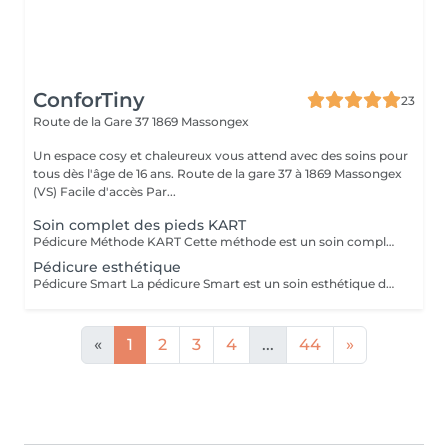
ConforTiny
23
Route de la Gare 37
1869 Massongex
Un espace cosy et chaleureux vous attend avec des soins pour
tous dès l'âge de 16 ans. Route de la gare 37 à 1869 Massongex
(VS) Facile d'accès Par...
Soin complet des pieds KART
Pédicure Méthode KART Cette méthode est un soin complet des pieds, destiné à améliorer le confort et l'aspect de la peau et des ongles. Réalisé avec la méthode KART, ce soin se distingue par une approche douce, précise et sans lame, respectueuse de la peau. Ce soin comprend : Un nettoyage et une préparation de la peau Un travail ciblé des zones épaissies et des callosités Le soin des ongles et des cuticules L'application de produits spécifiques adaptés à chaque besoin Une finition hydratante pour une peau souple et confortable Idéal pour les pieds secs, sensibles ou inconfortables. Convient aux femmes, aux hommes, aux personnes âgées, aux personnes diabétiques (hors contre-indication médical ) Femme enceinte après 3 mois N'attendez pas d'avoir mal pour prendre soin de vos pieds. Chaque pied raconte son histoire.
Pédicure esthétique
Pédicure Smart La pédicure Smart est un soin esthétique des pieds qui allie beauté et légèreté. Ce soin comprend : Une préparation douce de l'ongle Un travail soigné des cuticules Une mise en forme harmonieuse La pose de vernis semi-permanent pour une tenue durable et brillante Idéale pour des pieds nets, élégants et soignés au quotidien. Des pieds beaux, jusqu'au bout des ongles.
«
1
2
3
4
...
44
»