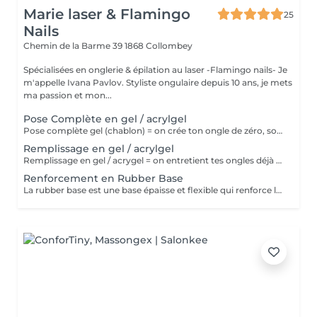
Marie laser & Flamingo
25
Nails
Chemin de la Barme 39
1868 Collombey
Spécialisées en onglerie & épilation au laser -Flamingo nails- Je
m'appelle Ivana Pavlov. Styliste ongulaire depuis 10 ans, je mets
ma passion et mon...
Pose Complète en gel / acrylgel
Pose complète gel (chablon) = on crée ton ongle de zéro, solide et sur mesure.
Remplissage en gel / acrylgel
Remplissage en gel / acrygel = on entretient tes ongles déjà posés en corrigeant la repousse, sans tout refaire. Idéal toutes les 3 - 4 semaines pour garder des ongles nets et solides.
Renforcement en Rubber Base
La rubber base est une base épaisse et flexible qui renforce l'ongle naturel tout en améliorant sa tenue. Idéal pour les ongles fragiles, mous ou cassants. **Longueur maximale M incluse afin de garantir un résultat optimal. Pour des longueurs supérieures, une pose gel sera recommandée.