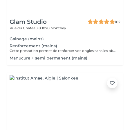
Glam Studio
102
Rue du Château 8
1870 Monthey
Gainage (mains)
Renforcement (mains)
Cette prestation permet de renforcer vos ongles sans les abîmer, tout en gardant un rendu naturel et soigné. Idéale pour celles qui souhaitent plus de tenue qu'une simple manucure, sans passer par la pose de faux ongles Au choix : French ou couleur Et pour terminer en beauté, je réalise un gommage et un massage des mains
Manucure + semi permanent (mains)