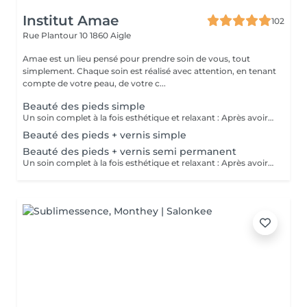
Institut Amae
102
Rue Plantour 10
1860 Aigle
Amae est un lieu pensé pour prendre soin de vous, tout
simplement. Chaque soin est réalisé avec attention, en tenant
compte de votre peau, de votre c...
Beauté des pieds simple
Un soin complet à la fois esthétique et relaxant : Après avoir couper et limer vos ongles, le soin des cuticules et un léger soin des callosité, le soin se termine en douceur par un gommage et un massage des pieds
Beauté des pieds + vernis simple
Beauté des pieds + vernis semi permanent
Un soin complet à la fois esthétique et relaxant : Après avoir couper et limer vos ongles, le soin des cuticules et un léger soin des callosité, le soin se termine en douceur par un gommage et un massage des pieds