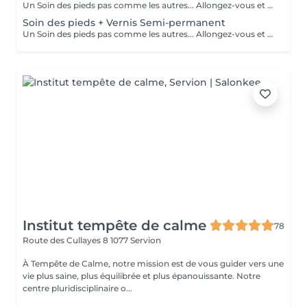
Un Soin des pieds pas comme les autres... Allongez-vous et laissez-vous chouchouter par Leyla. Le soin comprend : Bain de pieds, soin des ongles, limage et cuticules, soin spécial anti-callosités, un gommage, et pour terminer, un Massage des pieds. Un soin très demandé et très apprécié par les clientes ! Supplément de CHF 15.- pour le Soin Calluspeeling (traitement intensif des callosités). Peut être ajouté lors de votre soin, si besoin et si souhaité :-)
Soin des pieds + Vernis Semi-permanent
Un Soin des pieds pas comme les autres... Allongez-vous et laissez-vous chouchouter par Leyla. Le soin comprend : Bain de pieds, soin des ongles, limage et cuticules, soin spécial anti-callosités, un gommage, et pour terminer, un Massage des pieds. Un soin très demandé et très apprécié par les clientes ! Supplément de CHF 15.- pour le Soin Calluspeeling (traitement intensif des callosités). Peut être ajouté lors de votre soin, si besoin et si souhaité :-)
Institut tempête de calme
78
Route des Cullayes 8
1077 Servion
À Tempête de Calme, notre mission est de vous guider vers une
vie plus saine, plus équilibrée et plus épanouissante. Notre
centre pluridisciplinaire o...