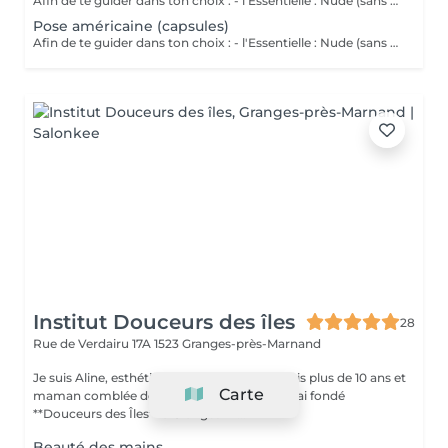
Afin de te guider dans ton choix : - l'Essentielle : Nude (sans couleur), avec plusieurs bases teintées et finitions au choix. - La Tendance : Avec couleur (en plein, french ou mixte) et nailart simple sur maximum 2 ongles par main. - la Créative : On multiplie les couleurs, les effets, les décos et/ou on complexifie le nailart. Les prix indiqués des formules "ETC" sont pour des ongles courts à moyens. En fonction de la longueur des ongles ou de la complexité du travail demandé, un supplément pourra être facturé (sera discuté AVANT la prestation).
Pose américaine (capsules)
Afin de te guider dans ton choix : - l'Essentielle : Nude (sans couleur), avec plusieurs bases teintées et finitions au choix. - la Tendance : Avec couleur (en plein, french ou mixte) et nailart simple sur maximum 2 ongles par main. - la Créative : On multiplie les couleurs, les effets, les décos et/ou on complexifie le nailart. Les prix indiqués des formules "ETC" sont pour des ongles courts à moyens. En fonction de la longueur des ongles ou de la complexité du travail demandé, un supplément pourra être facturé (sera discuté AVANT la prestation).
Institut Douceurs des îles
28
Rue de Verdairu 17A
1523 Granges-près-Marnand
Je suis Aline, esthéticienne passionnée depuis plus de 10 ans et
Carte
maman comblée de trois enfants. En 2014, j'ai fondé
**Douceurs des Îles** à Granges-M...
Beauté des mains