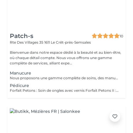
Patch-s
10
Rte Des Villages 35
1611 Le Crêt-près-Semsales
Bienvenue dans notre espace dédié à la beauté et au bien-être,
où chaque détail compte. Nous vous offrons une gamme
complète de services, alliant expe...
Manucure
Nous proposons une gamme complète de soins, des manucures classiques aux créations artistiques sophistiquées. Profitez d'un large choix de vernis et de styles, ainsi que de soins nourrissants pour des ongles et des cuticules en parfaite santé.
Pédicure
Forfait Petons : Soin de ongles avec vernis Forfait Petons II : Soin des ongles, vernis semi-permanent 4-6 semaines Traitement KART : Callosités et sions des ongles Forfait Traitement KART : Callosités, soins des ongles et vernis semi-permanent