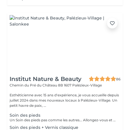
Institut Nature & Beauty
86
Chemin du Pré du Château 8B
1607 Palézieux-Village
Esthéticienne avec 15 ans d'expérience, je vous accueille depuis
juillet 2024 dans mes nouveaux locaux à Palézieux-Village. Un
petit havre de paix, ...
Soin des pieds
Un Soin des pieds pas comme les autres... Allongez-vous et laissez-vous chouchouter par Leyla. Le soin comprend : Bain de pieds, soin des ongles, limage et cuticules, soin spécial anti-callosités, un gommage, et pour terminer, un Massage des pieds. Un soin très demandé et très apprécié par les clientes ! Supplément de CHF 15.- pour le Soin Calluspeeling (traitement intensif des callosités). Peut être ajouté lors de votre soin, si besoin et si souhaité :-)
Soin des pieds + Vernis classique