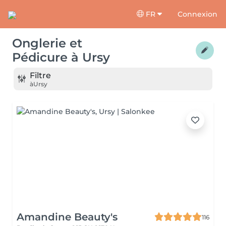
FR
Connexion
Onglerie et
Pédicure
à
Ursy
Filtre
à
Ursy
Amandine Beauty's
116