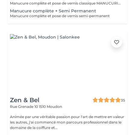
Manucure complète et pose de vernis classique MANUCURIST Green. Vernis bio sourcé à 84% à base mais, manioc, patate douce, sucre de canne, coton, bambou, coco. Végan et non testé sur les animaux.
Manucure complète + Semi Permanent
Manucure complète et pose de vernis semi-permanent
Zen & Bel
35
Rue Grenade 10
1510 Moudon
Animée par une véritable passion pour l'art de mettre en valeur
les autres, j'ai commencé mon parcours professionnel dans le
domaine de la coiffure et...