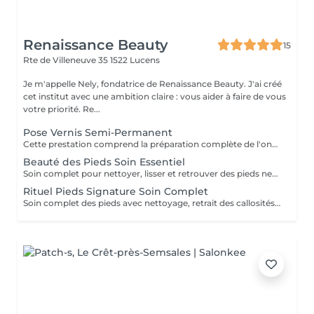
Renaissance Beauty
15
Rte de Villeneuve 35
1522 Lucens
Je m'appelle Nely, fondatrice de Renaissance Beauty. J'ai créé
cet institut avec une ambition claire : vous aider à faire de vous
votre priorité. Re...
Pose Vernis Semi-Permanent
Cette prestation comprend la préparation complète de l'ongle : travail des cuticules, limage et mise en forme des ongles, suivi de l'application d'un vernis semi-permanent pour une finition soignée et une tenue longue durée.
Beauté des Pieds Soin Essentiel
Soin complet pour nettoyer, lisser et retrouver des pieds nets et confortables. Le soin débute par un bain de pieds tiède pour assouplir la peau, suivi d'une exfoliation afin d'éliminer les cellules mortes et affiner le grain de peau. Le travail des callosités permet de lisser la peau, tandis que la mise en forme des ongles et le soin des cuticules apportent une finition propre et soignée. Résultat : des pieds doux, lisses et visiblement mieux entretenus, avec une sensation immédiate de confort. Ce soin peut être complété par un vernis semi-permanent pour un rendu net et durable, ou par un soin à la paraffine pour apporter davantage de nutrition et de confort. Idéal pour un entretien régulier.
Rituel Pieds Signature Soin Complet
Soin complet des pieds avec nettoyage, retrait des callosités, soin des ongles, paraffine et vernis semi-permanent. Résultat : des pieds doux et des ongles impeccables pendant plusieurs semaines.