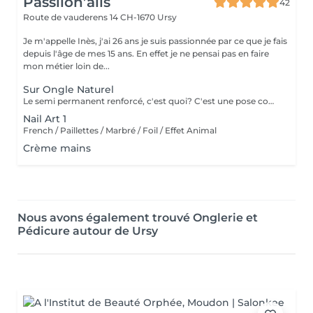
Passiion’ails
42
Route de vauderens 14
CH-1670 Ursy
Je m'appelle Inès, j'ai 26 ans je suis passionnée par ce que je fais
depuis l'âge de mes 15 ans. En effet je ne pensai pas en faire
mon métier loin de...
Sur Ongle Naturel
Le semi permanent renforcé, c'est quoi? C'est une pose complète, on démarre de zéro (vous n'avez donc rien sur vos ongles), on va préparer la plaque de votre ongle, cuticules, formés, etc et on va renforcé la base en mettant une couche un peu plus épaisse qui va embrasser votre ongle pour un rendu naturel et plus solide. La durée est environ de 2-3 semaines il faut donc penser à prendre un rendez vous pour un remplissage maximum 3 semaines après.
Nail Art 1
French / Paillettes / Marbré / Foil / Effet Animal
Crème mains
Nous avons également trouvé Onglerie et
Pédicure autour de Ursy