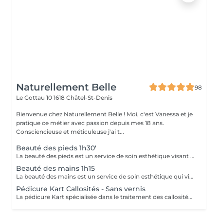
Naturellement Belle
98
Le Gottau 10
1618 Châtel-St-Denis
Bienvenue chez Naturellement Belle ! Moi, c'est Vanessa et je
pratique ce métier avec passion depuis mes 18 ans.
Consciencieuse et méticuleuse j'ai t...
Beauté des pieds 1h30'
La beauté des pieds est un service de soin esthétique visant à prendre soin et à embellir les pieds. Voici généralement ce qui est inclus dans ce service : 1.Trempage : Les pieds sont souvent trempés dans un bain chaud pour ramollir la peau et les cuticules, ainsi que pour détendre les muscles fatigués. 2.Gommage : Un gommage est appliqué sur les pieds pour éliminer les cellules mortes de la peau et adoucir les callosités, laissant ainsi les pieds plus doux et plus lisses. 3.Limage des ongles : Les ongles sont taillés et lissés pour obtenir la forme désirée. Les cuticules peuvent également être repoussées et nettoyées pour un aspect soigné. 4.Soin des cuticules : Les cuticules sont nourries et hydratées pour les assouplir et les maintenir en bonne santé. 5.Massage : Les pieds et les mollets sont souvent massés pour détendre les muscles et améliorer la circulation sanguine. Des lotions ou des huiles hydratantes sont utilisées pour hydrater la peau. 6.Pose de vernis (en option) : Si désiré, un vernis à ongles peut être appliqué pour ajouter de la couleur et de la brillance aux ongles. Ce service offre un moment de détente et de soin pour les pieds, tout en contribuant à leur santé et à leur esthétique.
Beauté des mains 1h15
La beauté des mains est un service de soin esthétique qui vise à prendre soin et à embellir les mains. 1.Nettoyage : Les mains sont nettoyées pour éliminer toute trace de saleté et de résidus. 2.Trempage : Les mains sont souvent trempées dans un bain chaud pour ramollir la peau et les cuticules, ainsi que pour détendre les muscles. 3.Gommage : Un gommage est appliqué sur les mains pour éliminer les cellules mortes de la peau et adoucir la surface, laissant ainsi les mains plus douces et plus lisses. 4.Limage des ongles : Les ongles sont taillés et lissés pour obtenir la forme désirée. Les cuticules peuvent également être repoussées et nettoyées pour un aspect soigné. 5.Soin des cuticules : Les cuticules sont nourries et hydratées pour les assouplir et les maintenir en bonne santé. 6.Massage : Les mains et les avant-bras sont souvent massés pour détendre les muscles et améliorer la circulation sanguine. Des lotions ou des huiles hydratantes sont utilisées pour hydrater la peau. 7.Pose de vernis (en option) : Si désiré, un vernis à ongles peut être appliqué pour ajouter de la couleur et de la brillance aux ongles. Ce service offre un moment de détente et de soin pour les mains, tout en contribuant à leur santé et à leur esthétique.
Pédicure Kart Callosités - Sans vernis
La pédicure Kart spécialisée dans le traitement des callosités est conçue pour traiter efficacement et en douceur les zones épaissies de la peau des pieds. Voici ce qui est généralement inclus dans ce type de pédicure : 1.Trempage : Les pieds sont trempés dans un bain chaud pour ramollir la peau, ce qui facilite le traitement des callosités. 2.Exfoliation : Un gommage spécifique est appliqué sur les zones épaissies de la peau pour aider à éliminer les cellules mortes et à adoucir les callosités. 3.Traitement des callosités : Les callosités sont soigneusement traitées à l'aide d'outils spécialisés, tels que des limes ou des râpes, pour éliminer en douceur les zones de peau épaissie. 4.Limage des ongles : Les ongles sont taillés et lissés pour obtenir la forme désirée. Les cuticules peuvent également être repoussées et nettoyées. 5.Soin des cuticules : Les cuticules sont nourries et hydratées pour les assouplir et les maintenir en bonne santé. 6.Massage : Les pieds et les mollets sont massés pour détendre les muscles et améliorer la circulation sanguine.