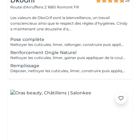
DkoGrif
28
Route d'Arruffens 2
1680 Romont FR
Les valeurs de DkoGrif sont la bienveillance, un travail
consciencieux ainsi que le respect des règles d'hygiènes. Cindy
a maintenant une douzaine d'a...
Pose complète
Nettoyer les cuticules, limer, rallonger, construire puis appliquer une couleur pleine ou french. 2 décos simples sont comprises Cindy te proposera d'utiliser la technique la plus adaptée. (chablons, popits, acrygel) 10% de remise sur présentation de carte étudiant/ AI / AVS
Renforcement Ongle Naturel
Nettoyer les cuticules, limer, gainer puis appliquer de la couleur pleine ou french. 2 décos simples sont comprises 10% de remise sur présentation de carte étudiant/ AI / AVS
Remplissage
Déposer, nettoyer les cuticules, limer, construire puis appliquer la couleur pleine ou french 2 décos simples sont comprises. 2 ongles cassés sont admis Cindy te proposera d'utiliser la technique la plus adaptée. (chablons, popits, acrygel) 10% de remise sur présentation de carte étudiant/ AI / AVS