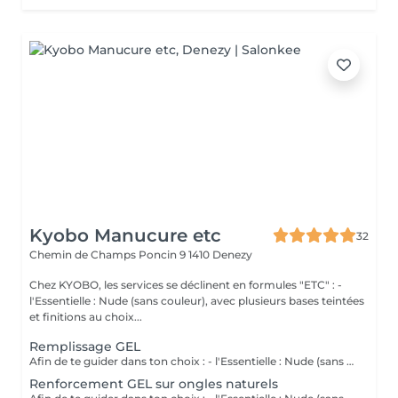
Kyobo Manucure etc
32
Chemin de Champs Poncin 9
1410 Denezy
Chez KYOBO, les services se déclinent en formules "ETC" : -
l'Essentielle : Nude (sans couleur), avec plusieurs bases teintées
et finitions au choix...
Remplissage GEL
Afin de te guider dans ton choix : - l'Essentielle : Nude (sans couleur), avec plusieurs bases teintées et finitions au choix. - la Tendance : Avec couleur (en plein, french ou mixte) et nailart simple sur maximum 2 ongles par main. - la Créative : On multiplie les couleurs, les effets, les décos et/ou on complexifie le nailart. Les prix indiqués des formules "ETC" sont pour des ongles courts à moyens. En fonction de la longueur des ongles ou de la complexité du travail demandé, un supplément pourra être facturé (sera discuté AVANT la prestation).
Renforcement GEL sur ongles naturels