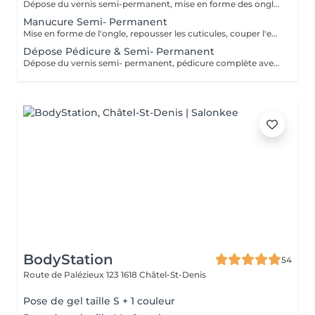
Dépose du vernis semi-permanent, mise en forme des ongles, repousse des cuticules, pose du vernis semi-permanent et hydratation des mains Removal of semi-permanent gel polish, nail shaping, cuticle pushing, application of semi-permanent gel polish, and hand moisturization Pour toute dépose d'une pose réalisée dans un autre institut ou d'un gel, nous ne garantissons pas un retrait total du produit. Merci de nous le signaler lors de votre prise de rendez-vous. For the removal of gel polish applied at another salon or any hard gel application, we cannot guarantee complete removal of the product. Please let us know when booking your appointment.
Manucure Semi- Permanent
Mise en forme de l'ongle, repousser les cuticules, couper l'excédent, pose du vernis semi - permanent et hydratation des mains. Nail shapi including, cuticle work and excess removal, application of semi-permanent polish, and hand hydration
Dépose Pédicure & Semi- Permanent
Dépose du vernis semi- permanent, pédicure complète avec bain des pieds, mise en forme des ongles, repousse des cuticules, pose du vernis semi- permanent et hydratation des pieds. Pour toute dépose d'une pose réalisée dans un autre institut ou d'un gel, nous ne garantissons pas un retrait total du produit. Merci de nous le signaler lors de votre prise de rendez-vous. For the removal of gel polish applied at another salon or any hard gel application, we cannot guarantee complete removal of the product. Please let us know when booking your appointment.
BodyStation
54
Route de Palézieux 123
1618 Châtel-St-Denis
Pose de gel taille S + 1 couleur