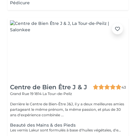
Pédicure
Centre de Bien Être J & J
43
Grand Rue 19
1814 La Tour-de-Peilz
Derrière le Centre de Bien-Être J&J, il y a deux meilleures amies
partageant le même prénom, la même passion, et plus de 30
ans d'expérience combinée ...
Beauté des Mains & des Pieds
Les vernis Lakur sont formulés à base d'huiles végétales, d'extraits de légumes et de vitamines issus d'un jardin anglais. Une gamme végane conçue pour préserver et soigner l'ongle, tout en respectant la planète. Sa tenue irréprochable et son éclat naturel subliment vos mains et vos pieds avec élégance, jusqu'au bout des ongles.