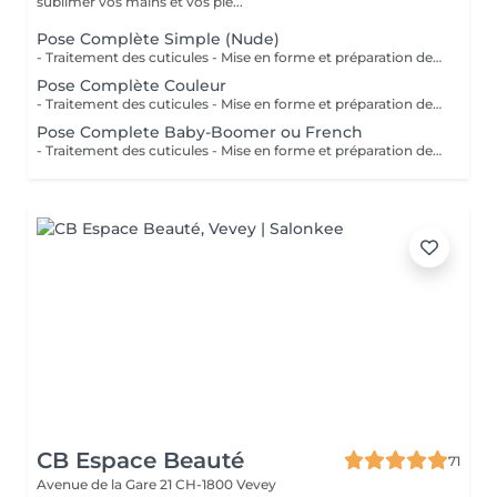
sublimer vos mains et vos pie...
Pose Complète Simple (Nude)
- Traitement des cuticules - Mise en forme et préparation de l'ongle - Pose des Tips ou Chablons - Rallonge de l'ongle avec un Gel en couleur Nude - Mise en forme de la structure - Déco ou Strass si souhaiter - Pose de FinishGel - Soin et Massage *Merci d'avertir si il faut faire une depose de vernis ou autre
Pose Complète Couleur
- Traitement des cuticules - Mise en forme et préparation de l'ongle - Pose des Tips ou Chablons - Rallonge de l'ongle - Pose de gel - Mise en forme de la structure - Pose de couleur ou french - Déco ou Strass si souhaiter - Pose de FinishGel - Soin et Massage *Merci d'avertir si il faut faire une depose de vernis ou autre
Pose Complete Baby-Boomer ou French
- Traitement des cuticules - Mise en forme et préparation de l'ongle - Pose de Tips ou Chablons - Rallonge de l'ongle - Pose de gel - Mise en forme de la structure - Pose de couleur ou french - Déco ou Strass si souhaiter - Pose de FinishGel - Soin et Massage *Merci d'avertir si il faut faire une dépose de vernis ou autre
CB Espace Beauté
71
Avenue de la Gare 21
CH-1800 Vevey