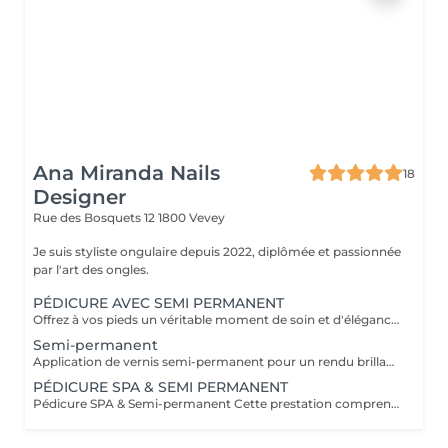
Ana Miranda Nails
18
Designer
Rue des Bosquets 12
1800 Vevey
Je suis styliste ongulaire depuis 2022, diplômée et passionnée
par l'art des ongles.
PÉDICURE AVEC SEMI PERMANENT
Offrez à vos pieds un véritable moment de soin et d'élégance. La pédicure avec semi-permanent est un rituel complet qui allie précision, douceur et tenue longue durée. Pendant le soin : mise en forme des ongles et travail minutieux des cuticules lissage délicat et embellissement de la peau application d'un vernis semi-permanent à la brillance intense Résultat : des pieds parfaitement soignés, une couleur lumineuse et une tenue impeccable jusqu'à 8 semaines, sans éclats. Idéal avant les vacances, la saison estivale ou simplement pour celles qui souhaitent se sentir élégantes au quotidien. Veuillez choisir une option:
Semi-permanent
Application de vernis semi-permanent pour un rendu brillant, naturel et longue tenue (23 semaines)
PÉDICURE SPA & SEMI PERMANENT
Pédicure SPA & Semi-permanent Cette prestation comprend : Nettoyage et exfoliation des pieds Taille et limage des ongles Repousse des cuticules Élimination des callosités Hydratation des pieds avec massage relaxant Options de vernis : Semi-permanent : Tenue longue durée (2 à 8 semaines), finition brillante et soignée Semi-permanent + French : Bord blanc élégant + couleur naturelle ou nude, durable et résistant aux chocs Idéal pour des pieds impeccables, esthétiques et parfaitement hydratés, tout en profitant d'un vernis durable et élégant.