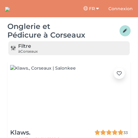
FR
Connexion
Onglerie et
Pédicure
à
Corseaux
Filtre
à
Corseaux
Klaws.
33