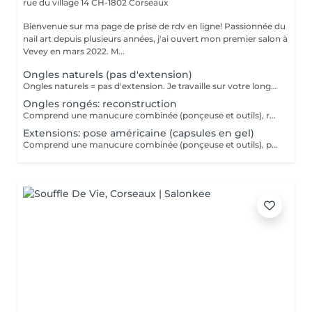
rue du village 14
CH-1802 Corseaux
Bienvenue sur ma page de prise de rdv en ligne! Passionnée du
nail art depuis plusieurs années, j'ai ouvert mon premier salon à
Vevey en mars 2022. M...
Ongles naturels (pas d'extension)
Ongles naturels = pas d'extension. Je travaille sur votre longueur actuelle uniquement, convient aux ongles courts. Comprend une manucure combinée (ponçeuse et outils), renforcement avec gel et pose de vernis - couleur simple sans nail art. N'oubliez pas d'ajouter la prestation "nail art" si désirée.
Ongles rongés: reconstruction
Comprend une manucure combinée (ponçeuse et outils), reconstruction de l'ongle avec acrygel, pose de vernis - couleur simple sans nail art. L'ongle rongé est fragilisé et n'offre pas beaucoup de surface, aussi la reconstruction est uniquement courte et la fréquence de remplissage est conseillée à 2 semaines les premiers temps. N'oubliez pas d'ajouter la prestation "nail art" si désirée.
Extensions: pose américaine (capsules en gel)
Comprend une manucure combinée (ponçeuse et outils), pose de capsules en gel et pose de vernis - couleur simple sans nail art. N'oubliez pas d'ajouter la prestation "nail art" si désirée.