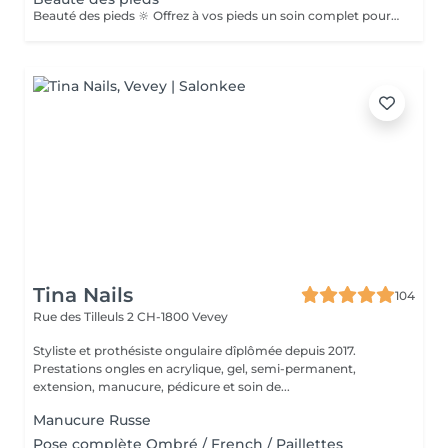
Beauté des pieds 🔆 Offrez à vos pieds un soin complet pour retrouver confort, douceur et élégance. Le soin comprend : - Travail minutieux des cuticules. - Limage et mise en forme des ongles afin d'obtenir une silhouette harmonieuse et soignée. - Préparation de l'ongle avec des produits professionnels spécifiques pour préserver l'équilibre des cuticules et assurer une adhérence optimale. - Hydratation profonde des pieds et des cuticules. - Finition avec la pose d'un vernis semi-permanent ou d'un vernis traditionnel, selon vos envies. Des pieds impeccables, des ongles parfaitement dessinés et un résultat élégant qui dure.
Tina Nails
104
Rue des Tilleuls 2
CH-1800 Vevey
Styliste et prothésiste ongulaire dîplômée depuis 2017.
Prestations ongles en acrylique, gel, semi-permanent,
extension, manucure, pédicure et soin de...
Manucure Russe
Pose complète Ombré / French / Paillettes