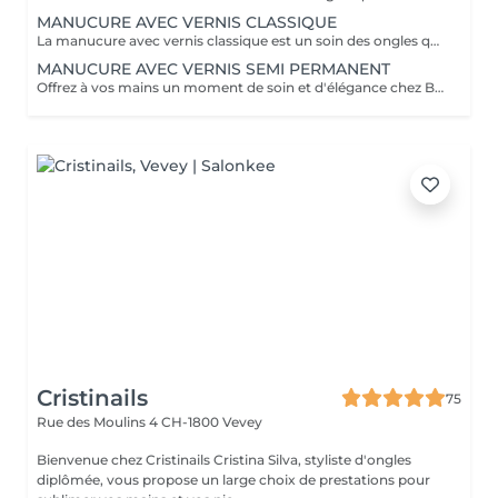
MANUCURE AVEC VERNIS CLASSIQUE
La manucure avec vernis classique est un soin des ongles qui inclut l'application de vernis traditionnel pour apporter couleur et brillance. Ce type de manucure permet de personnaliser vos ongles avec une grande variété de couleurs et de motifs, tout en assurant un soin complet. C'est parfait pour un look élégant et soigné.
MANUCURE AVEC VERNIS SEMI PERMANENT
Offrez à vos mains un moment de soin et d'élégance chez Belle Couleur. La manucure avec semi-permanent est un rituel complet qui associe précision, raffinement et tenue longue durée. Pendant le soin : mise en forme des ongles et travail minutieux des cuticules préparation soignée de la plaque de l'ongle application d'un vernis semi-permanent à la couleur intense et à la brillance éclatante Résultat : des mains parfaitement soignées, une finition élégante et une tenue impeccable jusqu'à 3-4semaines, sans éclats. Idéal pour celles qui souhaitent une manucure durable, brillante et toujours impeccable au quotidien
Cristinails
75
Rue des Moulins 4
CH-1800 Vevey
Bienvenue chez Cristinails Cristina Silva, styliste d'ongles
diplômée, vous propose un large choix de prestations pour