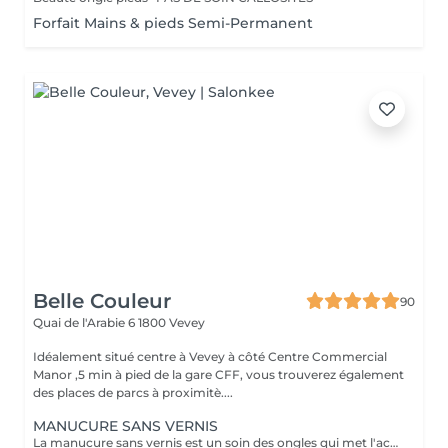
Forfait Mains & pieds Semi-Permanent
Belle Couleur
90
Quai de l'Arabie 6
1800 Vevey
Idéalement situé centre à Vevey à côté Centre Commercial
Manor ,5 min à pied de la gare CFF, vous trouverez également
des places de parcs à proximitè....
MANUCURE SANS VERNIS
La manucure sans vernis est un soin des ongles qui met l'accent sur l'entretien et la beauté naturelle des ongles. Ce type de manucure permet d'avoir des ongles propres et bien entretenus, tout en mettant en valeur leur aspect naturel. C'est idéal pour celles et ceux qui préfèrent un look simple et élégant.