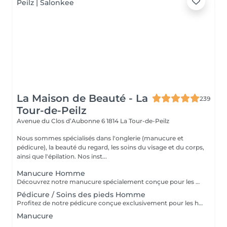
La Maison de Beauté - La
239
Tour-de-Peilz
Avenue du Clos d’Aubonne 6
1814 La Tour-de-Peilz
Nous sommes spécialisés dans l'onglerie (manucure et
pédicure), la beauté du regard, les soins du visage et du corps,
ainsi que l'épilation. Nos inst...
Manucure Homme
Découvrez notre manucure spécialement conçue pour les hommes modernes qui apprécient des mains soignées et une allure élégante. Notre manucure pour hommes comprend un soin des ongles, un soin des cuticules, un limage expert, et un massage des mains pour une expérience relaxante. Révélez la beauté naturelle de vos mains avec notre manucure homme.
Pédicure / Soins des pieds Homme
Profitez de notre pédicure conçue exclusivement pour les hommes qui souhaitent prendre soin de leurs pieds avec style et confort. Notre pédicure homme comprend un bain chaud aux huiles essentielles, un traitement approfondi des callosités, un soin minutieux des ongles et des cuticules, un limage professionnel, une exfoliation pour des pieds frais et revitalisés, et un massage relaxant. Offrez à vos pieds l'attention qu'ils méritent ! Profitez d'une expérience relaxante et revitalisante avec notre pédicure homme.
Manucure