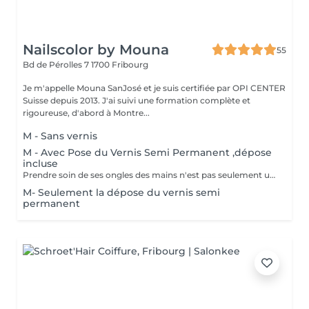
Nailscolor by Mouna
55
Bd de Pérolles 7
1700 Fribourg
Je m'appelle Mouna SanJosé et je suis certifiée par OPI CENTER
Suisse depuis 2013. J'ai suivi une formation complète et
rigoureuse, d'abord à Montre...
M - Sans vernis
M - Avec Pose du Vernis Semi Permanent ,dépose
incluse
Prendre soin de ses ongles des mains n'est pas seulement une question d'esthétique, mais aussi de santé. En adoptant une routine de soins régulière, nous pouvons prévenir de nombreuses affections, détecter précocement des problèmes de santé, améliorer notre apparence et renforcer notre confiance en nous.
M- Seulement la dépose du vernis semi
permanent