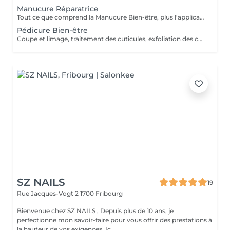
Manucure Réparatrice
Tout ce que comprend la Manucure Bien-être, plus l'application d'un traitement spécialisé pour les ongles abîmés. Offre Duo: Profitez de -50% sur la Pressothérapie pour toute réservation conjointe avec un Soin du Visage ou une Manucure. *Politique d'annulation* Afin de garantir le meilleur service possible, nous vous prions de bien vouloir respecter nos conditions d'annulation et de modification. Annulation gratuite : Toute réservation peut être annulée ou modifiée sans frais jusqu'à 24 heures avant l'heure prévue du rendez-vous. Annulation tardive et non-présentation : Toute annulation effectuée à moins de 24 heures de la réservation, ou en cas de non-présentation, entraînera la facturation à 100 % du montant total de la prestation. Le respect de ce délai de 24 heures permet de libérer le créneau pour d'autres clients. Nous vous remercions pour votre compréhension et votre coopération.
Pédicure Bien-être
Coupe et limage, traitement des cuticules, exfoliation des callosités, masque réparateur intense et massage pour une sensation de fraîcheur durable. *Politique d'annulation* Afin de garantir le meilleur service possible, nous vous prions de bien vouloir respecter nos conditions d'annulation et de modification. Annulation gratuite : Toute réservation peut être annulée ou modifiée sans frais jusqu'à 24 heures avant l'heure prévue du rendez-vous. Annulation tardive et non-présentation : Toute annulation effectuée à moins de 24 heures de la réservation, ou en cas de non-présentation, entraînera la facturation à 100 % du montant total de la prestation. Le respect de ce délai de 24 heures permet de libérer le créneau pour d'autres clients. Nous vous remercions pour votre compréhension et votre coopération.
SZ NAILS
19
Rue Jacques-Vogt 2
1700 Fribourg
Bienvenue chez SZ NAILS , Depuis plus de 10 ans, je
perfectionne mon savoir-faire pour vous offrir des prestations à
la hauteur de vos exigences. Ic...