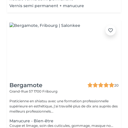
Vernis semi permanent + manucure
Bergamote
20
Grand-Rue 57
1700 Fribourg
Praticienne en shiatsu avec une formation professionnelle
supérieure en esthétique, j'ai travaillé plus de dix ans auprès des
meilleurs professionnels...
Manucure - Bien-être
Coupe et limage, soin des cuticules, gommage, masque nourrissant et massage. Pour des mains douces, saines et sublimées au naturel. Offre Duo: Profitez de -50% sur la Pressothérapie pour toute réservation conjointe avec un Soin du Visage ou une Manucure. *Politique d'annulation* Afin de garantir le meilleur service possible, nous vous prions de bien vouloir respecter nos conditions d'annulation et de modification. Annulation gratuite : Toute réservation peut être annulée ou modifiée sans frais jusqu'à 24 heures avant l'heure prévue du rendez-vous. Annulation tardive et non-présentation : Toute annulation effectuée à moins de 24 heures de la réservation, ou en cas de non-présentation, entraînera la facturation à 100 % du montant total de la prestation. Le respect de ce délai de 24 heures permet de libérer le créneau pour d'autres clients. Nous vous remercions pour votre compréhension et votre coopération.