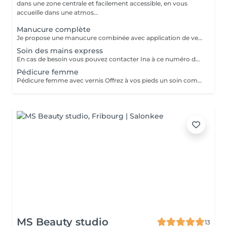
dans une zone centrale et facilement accessible, en vous
accueille dans une atmos...
Manucure complète
Je propose une manucure combinée avec application de vernis semi-permanent, idéale pour des ongles soignés, nets et élégants. La prestation comprend la préparation complète de l'ongle (travail des cuticules, limage et mise en forme), afin d'obtenir une base propre et durable. Le vernis semi-permanent est appliqué sur ongles naturels sans rallongement. Je ne réalise pas de nail art : la prestation est dédiée à une finition simple, uniforme et soignée. Parfait pour celles qui souhaitent un résultat naturel, propre et longue tenue.
Soin des mains express
En cas de besoin vous pouvez contacter Ina à ce numéro de téléphone 077/993.83.37
Pédicure femme
Pédicure femme avec vernis Offrez à vos pieds un soin complet et relaxant. La pédicure comprend le nettoyage des ongles, le travail des cuticules, l'élimination des callosités, ainsi que le limage pour un résultat net et soigné. La prestation se termine par l'application d'un vernis classique ou semi-permanent, selon vos envies, pour des pieds élégants et bien entretenus. Tous les instruments et ustensiles utilisés sont soigneusement nettoyés et désinfectés après chaque cliente, dans le respect des règles d'hygiène.
MS Beauty studio
13