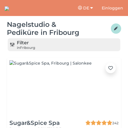
DE
Einloggen
Nagelstudio &
Pediküre
in
Fribourg
Filter
in
Fribourg
Sugar&Spice Spa
242