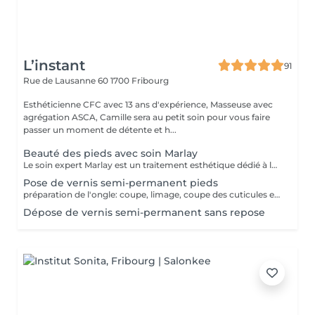
L’instant
91
Rue de Lausanne 60
1700 Fribourg
Esthéticienne CFC avec 13 ans d'expérience, Masseuse avec
agrégation ASCA, Camille sera au petit soin pour vous faire
passer un moment de détente et h...
Beauté des pieds avec soin Marlay
Le soin expert Marlay est un traitement esthétique dédié à la beauté et au confort des pieds. Il élimine efficacement les callosités, lisse les zones rugueuses et redonne souplesse et confort à la peau. Vos pieds retrouvent une apparence nette, douce et soignée dès la première séance.
Pose de vernis semi-permanent pieds
préparation de l'ongle: coupe, limage, coupe des cuticules et application du vernis semi-permanent.
Dépose de vernis semi-permanent sans repose