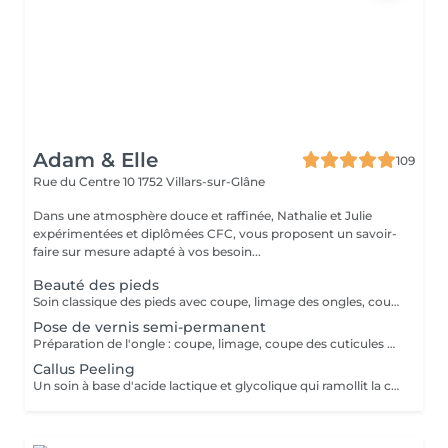
Adam & Elle
109
Rue du Centre 10
1752 Villars-sur-Glâne
Dans une atmosphère douce et raffinée, Nathalie et Julie
expérimentées et diplômées CFC, vous proposent un savoir-
faire sur mesure adapté à vos besoin...
Beauté des pieds
Soin classique des pieds avec coupe, limage des ongles, coupe des cuticules, trempage, gommage et élimination à la râpe des callosités. Le soin se termine avec une huile à cuticules et une crème pour les pieds adaptée avec massage. Possibilité de le combiner avec un vernis simple (prendre des tongs) ou un vernis semi-permanent.
Pose de vernis semi-permanent
Préparation de l'ongle : coupe, limage, coupe des cuticules et application du vernis semi-permanent.
Callus Peeling
Un soin à base d'acide lactique et glycolique qui ramollit la couche cornée des pieds très secs avec durions et callosités dures afin d'éliminer plus facilement cette couche de peaux mortes. Le soin se termine par une crème à base d'urée qui va aider à ramollir la peau et à prévenir des crevasses et durions. Application avec massage des pieds. Ce soin vous laissera les pieds doux et revitalisés. Possibilité de le combiner avec un vernis simple (prendre des tongs) ou un vernis semi-permanent.