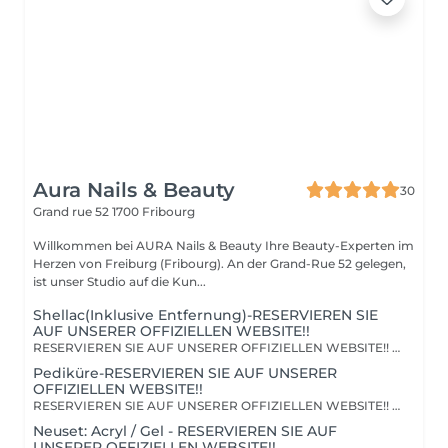
Aura Nails & Beauty
30
Grand rue 52
1700 Fribourg
Willkommen bei AURA Nails & Beauty Ihre Beauty-Experten im
Herzen von Freiburg (Fribourg). An der Grand-Rue 52 gelegen,
ist unser Studio auf die Kun...
Shellac(Inklusive Entfernung)-RESERVIEREN SIE
AUF UNSERER OFFIZIELLEN WEBSITE!!
RESERVIEREN SIE AUF UNSERER OFFIZIELLEN WEBSITE!! Um unsere neuesten Verfügbarkeiten zu sehen und direkt über unser System zu buchen, besuchen Sie bitte: https://auranailsbeauty.ch ÜBER DIESEN SERVICE: Verleihen Sie Ihren Naturnägeln die Stärke, die sie verdienen, bei AURA Nails & Beauty im Herzen von Freiburg (Grand-Rue 52). Unser Semi-Permanent-Lack wirkt wie ein dauerhafter Schutzschild für makellose Nägel, die 3 bis 4 Wochen halten. WARUM WIR? Portfolio & Design: Folgen Sie unseren Kreationen auf Instagram @auranails.ch Kundenmeinungen: Besuchen Sie unsere 5-Sterne-Bewertungen auf Google! Zertifizierte Produkte: Ideal zur Stärkung brüchiger Nägel ohne Extensions.
Pediküre-RESERVIEREN SIE AUF UNSERER
OFFIZIELLEN WEBSITE!!
RESERVIEREN SIE AUF UNSERER OFFIZIELLEN WEBSITE!! Um unsere neuesten Verfügbarkeiten zu sehen und direkt über unser System zu buchen, besuchen Sie bitte: https://auranailsbeauty.ch Gönnen Sie sich eine Auszeit vom Alltag mit unserer Klassischen Pediküre. Direkt im Herzen von Freiburg gelegen, bietet dieses Treatment eine umfassende Intensivpflege («soin des pieds»), die weit über eine einfache Nagelpflege hinausgeht. Ihr Wohlfühlerlebnis an der Grand-Rue 52 beginnt mit einem entspannenden Fußbad, bei dem Ihre Füße durch eine sanfte Wassermassage verwöhnt und optimal gepflegt werden. Gleichzeitig können Sie vollkommen abschalten, während unser hochwertiger Massagesessel Ihren Rücken massiert. Wir legen höchsten Wert auf die Tiefenreinigung, die sanfte Entfernung von Hornhaut sowie die präzise Formung der Nägel für samtweiche Füße und ein Gefühl vollkommener Erneuerung. WARUM WIR? Portfolio & Design: Folgen Sie unseren Kreationen auf Instagram @auranails.ch Kundenmeinungen: Besuchen Sie unsere 5-Sterne-Bewertungen auf Google! Standort : Grand-Rue 52, 1700 Freiburg.
Neuset: Acryl / Gel - RESERVIEREN SIE AUF
UNSERER OFFIZIELLEN WEBSITE!!