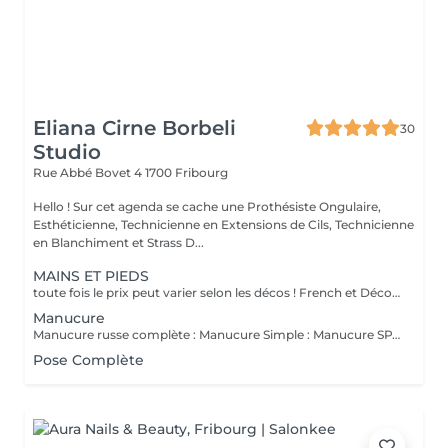
Eliana Cirne Borbeli
30
Studio
Rue Abbé Bovet 4
1700 Fribourg
Hello ! Sur cet agenda se cache une Prothésiste Ongulaire,
Esthéticienne, Technicienne en Extensions de Cils, Technicienne
en Blanchiment et Strass D...
MAINS ET PIEDS
toute fois le prix peut varier selon les décos ! French et Décos élaborés seront facturés supplémentaires ! veuillez ajouter le Nail Art en suppl. pour qu'on puisse avoir plus de temps si nécessaire.
Manucure
Manucure russe complète : Manucure Simple : Manucure SPA :
Pose Complète