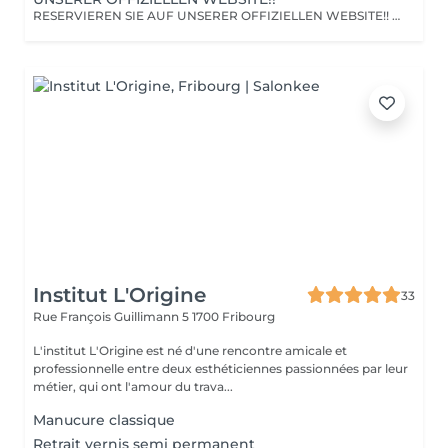
RESERVIEREN SIE AUF UNSERER OFFIZIELLEN WEBSITE!! Um Ihren Termin zu garantieren, buchen Sie bitte direkt über unsere offizielle Website: https://auranailsbeauty.ch Verschönern Sie Ihre Hände mit einem Neuset bei AURA Nails & Beauty in Freiburg. Ob Sie Acryl für seine Festigkeit oder Gel für seinen Glanz bevorzugen, wir modellieren die perfekte Verlängerung, die individuell auf Ihre Morphologie abgestimmt ist. Expertise: Ideal zur Verlängerung von kurzen oder abgekauten Nägeln. Ergebnis: Eine stabile, feine und natürlich wirkende Struktur, die 3 bis 4 Wochen hält. WICHTIGE INFOS: Instagram: @auranails.ch Google-Bewertungen: 5.0 Sterne Standort: Grand-Rue 52, 1700 Freiburg
Institut L'Origine
33
Rue François Guillimann 5
1700 Fribourg
L'institut L'Origine est né d'une rencontre amicale et
professionnelle entre deux esthéticiennes passionnées par leur
métier, qui ont l'amour du trava...
Manucure classique
Retrait vernis semi permanent