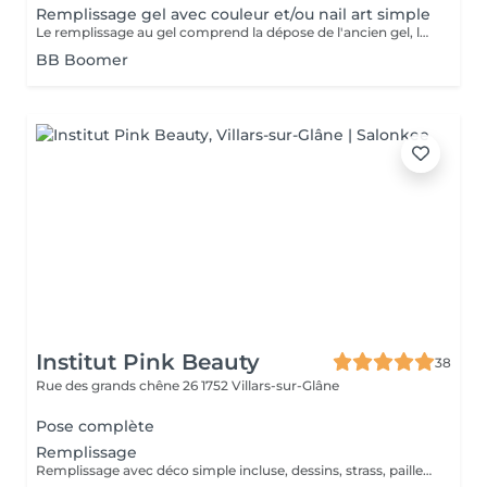
Remplissage gel avec couleur et/ou nail art simple
Le remplissage au gel comprend la dépose de l'ancien gel, la construction des ongles en courbes et en formes, la couleur et possibilité de faire des nail art. Certains nail art ne sont pas possible si vous vous basez sur une photo internet ou selon la technique utilisé.
BB Boomer
Institut Pink Beauty
38
Rue des grands chêne 26
1752 Villars-sur-Glâne
Pose complète
Remplissage
Remplissage avec déco simple incluse, dessins, strass, paillettes,etc