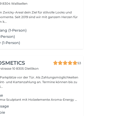
 9
8304 Wallisellen
in Ziel für stilvolle Looks und
r mit ganzem Herzen für
 k...
Yang (1-Person)
-Person)
 (1-Person)
OSMETICS
53
strasse 10
8305 Dietlikon
 Parkplätze vor der Tür. Als Zahlungsmöglichkeiten
wint- und Kartenzahlung an. Termine können bis zu
...
ge
Aroma-Luxe Aroma-Sculptant mit Holzelemente Aroma-Energy mit Akupressur Aroma-Relax mit Rücken Hotstone
ssage
pie