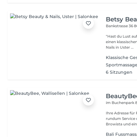
Betsy Bea
Bankstrasse 36
8
"Hast du Lust au
einen klassische
Nails in Uster ...
Klassische Ge
Sportmassag
6 Sitzungen
BeautyBe
im Buchenpark 8
Ihre Adresse für 
rundum Service d
Browista und eine
Bali Fussmass