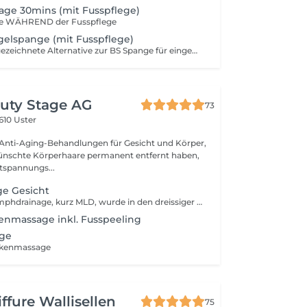
age 30mins (mit Fusspflege)
ge WÄHREND der Fusspflege
gelspange (mit Fusspflege)
Dies ist eine ausgezeichnete Alternative zur BS Spange für eingewachsene oder rollende Nägel.
uty Stage AG
73
610 Uster
 Anti-Aging-Behandlungen für Gesicht und Körper,
schte Körperhaare permanent entfernt haben,
ntspannungs...
e Gesicht
Die manuelle Lymphdrainage, kurz MLD, wurde in den dreissiger Jahren des 20. Jahrhunderts von Dr. Vodder und seiner Ehefrau in Frankreich entwickelt. Die MLD ist eine sehr sanfte Massageform zur Verbesserung des Lymphflusses. Mit rhythmischen Druckimpulsen wird der Abfluss von Gewebeflüssigkeit über das Lymph- und Venensystem gefördert. Durch diese sanfte und langsame Streichmassage sorgen spezielle Grifftechniken für das Öffnen der Abtransportkanäle, um Schwellungen zu reduzieren und Schlackenstoffe abzubauen. Nehmen Sie nach der Behandlung bitte ausreichend Flüssigkeit wie zum Beispiel stilles Mineralwasser zu sich, um den Abtransport der gelösten Lymphe zu unterstützen. Das Konzept der Lymphdrainage hat zum Ziel, das gestörte Gleichgewicht zwischen der Menge von Gewebewasser und der Leistungsfähigkeit der Lymphbahnen wiederherzustellen. Gleichzeitig wird auch das Immunsystem angeregt. Die Lymphdrainage hat eine stark entspannende, schmerzlindernde, wohltuende und beruhigende Wirkung und ist wichtig zur Anregung | Aktivierung der Immunabwehr. Sie trägt somit einen wesentlichen Teil zu Ihrer Gesundheit bei. Wirkung der Lymphdrainage: entwässert entgiftet entschlackt beruhigt stärkt das Abwehrsystem Die Lymphdrainage eignet sich vor allem für Beschwerden bei denen es zu Stauungen (Ödemen) von Lymphe oder Wasser im Gewebe kommt. Beispiele: Blutergüße, Schwellungen nach Verletzungen Zerrungen, Verstauchungen, Luxationen Kopfschmerzen, HWS-Syndrom Migräne, Rheumatische Erkrankungen Allergien Eine grosse Bedeutung hat die manuelle Lymphdrainage auch bei der Nachbehandlung operativer Eingriffe, bei denen z.B: Lymphknoten entfernt worden sind oder nach Schönheitsoperationen im Gesicht. Kontraindikationen bei Lymphdrainage Akute Entzündungen Akute allergische Reaktionen Herzschwäche Wasseransammlungen in den Beinen aufgrund einer Herzerkrankung Blutgerinnungsstörungen Zustand nach einem Blutgerinnsel in den Venen Organstörungen Leber, Nieren, Kreislauf Technik der Manuellen Lymphdrainage Grundsätzlich wird das Unterhautgewebe mit sanftem Druck massiert. Es werden für diese Manuelle Lymphdrainage verschiedene Griffe verwendet. Kreisbewegungen Pump- und Zupfgriffe mit Hilfe von Daumen und Finger sogenannte Schröpfgriffe Drehgriffe, bei denen die Haut gegen die Unterhaut verschoben wird
enmassage inkl. Fusspeeling
ge
ckenmassage
ffure Wallisellen
75