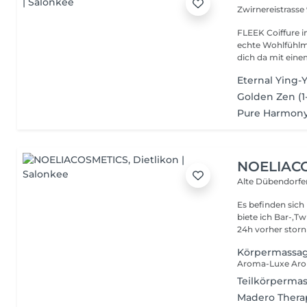
Zwirnereistrasse
FLEEK Coiffure im Zwicky-Areal de
echte Wohlfühlmomente. Seit 2019 sind wi
dich da mit einem
Eternal Ying-
Golden Zen (1
Pure Harmony
NOELIAC
Alte Dübendorfer
Es befinden sich
biete ich Bar-,T
24h vorher storni
Körpermassa
Teilkörperma
Madero Thera