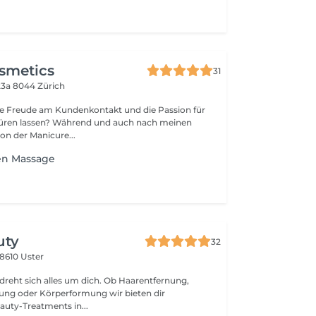
smetics
31
23a
8044 Zürich
ne Freude am Kundenkontakt und die Passion für
üren lassen? Während und auch nach meinen
n der Manicure...
en Massage
uty
32
8610 Uster
dreht sich alles um dich. Ob Haarentfernung,
der Körperformung wir bieten dir
auty-Treatments in...