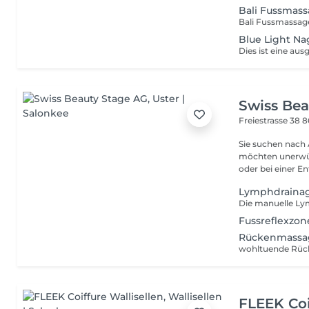
Bali Fussmass
Bali Fussmassa
Blue Light Na
Swiss Bea
Freiestrasse 38
8
Sie suchen nach
möchten unerwün
oder bei einer E
Lymphdrainag
Fussreflexzon
Rückenmassa
wohltuende Rü
FLEEK Coi