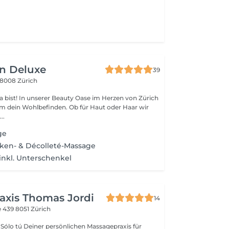
in Deluxe
39
8008 Zürich
 Herzen von Zürich
um dein Wohlbefinden. Ob für Haut oder Haar wir
..
ge
cken- & Décolleté-Massage
nkl. Unterschenkel
raxis Thomas Jordi
14
e 439
8051 Zürich
ólo tú Deiner persönlichen Massagepraxis für