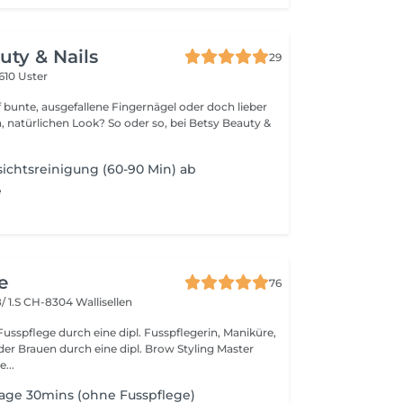
uty & Nails
29
610 Uster
f bunte, ausgefallene Fingernägel oder doch lieber
n, natürlichen Look? So oder so, bei Betsy Beauty &
sichtsreinigung (60-90 Min) ab
e
e
76
/ 1.S
CH-8304 Wallisellen
Fusspflege durch eine dipl. Fusspflegerin, Maniküre,
er Brauen durch eine dipl. Brow Styling Master
...
age 30mins (ohne Fusspflege)