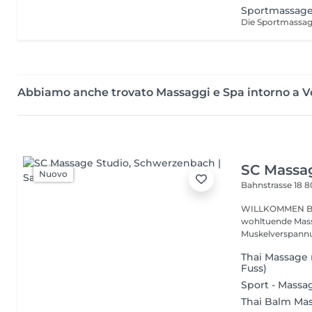
Sportmassag
Abbiamo anche trovato Massaggi e Spa intorno a V
SC Massa
Nuovo
Bahnstrasse 18
8
WILLKOMMEN BEIM SC MA
wohltuende Mas
Muskelverspann
Thai Massage 
Fuss)
Sport - Massa
Thai Balm Ma