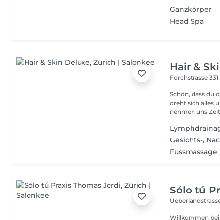
Ganzkörper
Head Spa
Hair & Sk
Forchstrasse 331
Schön, dass du da bist! In unserer Beauty Oase im
dreht sich alles 
nehmen uns Zeit.
Lymphdraina
Gesichts-, Na
Fussmassage i
Sólo tú P
Ueberlandstrass
Willkommen bei S