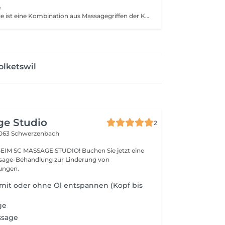
e
Die Sportmassage ist eine Kombination aus Massagegriffen der Klassischen Massage. Sie hilft bei Muskelverspannungen oder Beschwerden, die von sportlichen Aktivitäten stammen. Es wird lokal gearbeitet und spezielle Muskelgruppen gezielt behandelt.
olketswil
ge Studio
2
063 Schwerzenbach
SSAGE STUDIO! Buchen Sie jetzt eine
sage-Behandlung zur Linderung von
ungen.
mit oder ohne Öl entspannen (Kopf bis
ge
ssage