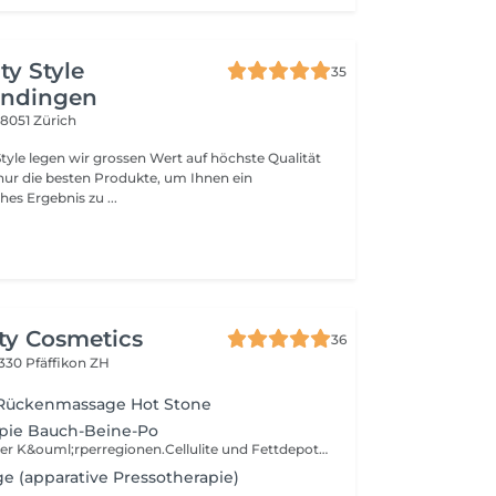
ty Style
35
ndingen
7
8051 Zürich
ur die besten Produkte, um Ihnen ein
es Ergebnis zu ...
ty Cosmetics
36
330 Pfäffikon ZH
Rückenmassage Hot Stone
pie Bauch-Beine-Po
Massieren gezielter K&ouml;rperregionen.Cellulite und Fettdepots werden dank speziellen Holzelementen auf nat&uuml;rliche Weise "wegmassiert", ausserdem wir das Lymphsysten angeregt, der Stoffwechsel wird beschleunigt, Toxine werden ausgeschieden, die Fettverbrennung wird angeregt.
 (apparative Pressotherapie)