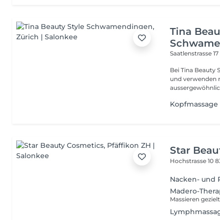
Tina Beau
Schwame
Saatlenstrasse 1
Bei Tina Beauty Style legen wir grossen Wert auf höchste Qualität
und verwenden n
aussergewöhnlich
Kopfmassage
Star Beau
Hochstrasse 10
8
Nacken- und 
Madero-Thera
Lymphmassage