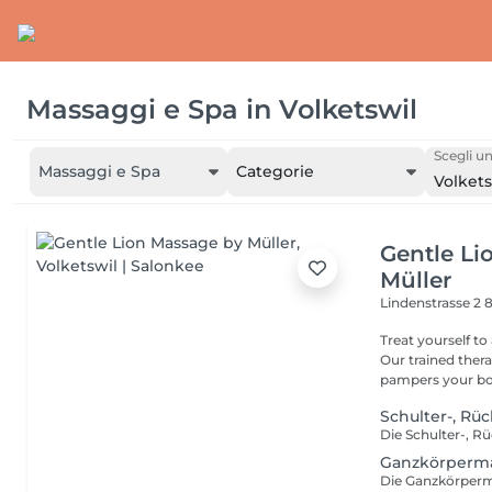
Massaggi e Spa
in
Volketswil
Scegli un
Massaggi e Spa
Categorie
Volkets
Gentle Li
Müller
Lindenstrasse 2
8
Treat yourself to
Our trained thera
pampers your bo
Schulter-, R
Ganzkörperm