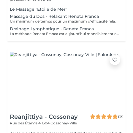
Le Massage "Etoile de Mer"
Massage du Dos - Relaxant Renata Franca
Un minimum de temps pour un maximum d'efficacité relaxante, commencez par le massage du dos. Le massage relaxant de la Méthode Renata Franca s'inspire de techniques anciennes visant à favoriser la relaxation musculaire profonde, avec des résultats qui se font sentir dès la première séance. La technique soulage la douleur, réduit la tension, l'anxiété et les niveaux de cortisol, ainsi les symptômes du stress. La pratique favorise la libération d'hormones telles que la sérotonine et l'endorphine qui sont responsables de la sensation immédiate de bien-être. Les contre-indications absolues aux massages Renata Franca : Tous les processus infectieux, bactériens, inflammatoires ainsi que fièvre et phlébite en cours. Les contre-indications relatives aux massages Renata Franca : Toutes les pathologies nécessitant un accord médical. Recommandés aux femmes enceintes : un accord médical est demandé lors du premier trimestre et l'abdomen n'est jamais manipulé.
Drainage Lymphatique - Renata Franca
La méthode Renata Franca est aujourd'hui mondialement connue et reconnue pour ses différents protocoles. Qualifiée de méthode miraculeuse, elle a révolutionné l'univers du massage de ces 10 dernières années et plus particulièrement l'univers du drainage lymphatique distinct du traditionnel drainage. Combinant fermeté et rythme soutenu, une approche innovante signe le drainage lymphatique Renata Franca qui, très vite, a gagné en popularité grâce à ses résultats visibles et immédiats. Drainage Lymphatique Corps : Pressions fermes et profondes associées à un rythme soutenu pour stimuler efficacement la circulation lymphatique. Une évidente sensation de légèreté à l'issue de la séance mais ses bienfaits vont encore plus loin : Système immunitaire boosté, diminution de la rétention d'eau, réduction des dèmes, amélioration de la circulation sanguine, amélioration de la qualité de la peau et réduction de la cellulite aqueuse. Suite au drainage lymphatique, le système métabolique est accéléré. Recommandation : Le drainage lymphatique est préconisé en cure de 5 séances à raison d'une séance par semaine puis idéalement, poursuivre par une séance mensuelle pour maintenir les bienfaits . Les contre-indications absolues aux massages Renata Franca : Tous les processus infectieux, bactériens, inflammatoires ainsi que fièvre et phlébite en cours. Les contre-indications relatives aux massages Renata Franca : Toutes les pathologies nécessitant un accord médical. Recommandés aux femmes enceintes : un accord médical est demandé lors du premier trimestre et l'abdomen n'est jamais manipulé.
Reanjittiya - Cossonay
135
Rue des Étangs 4
1304 Cossonay-Ville