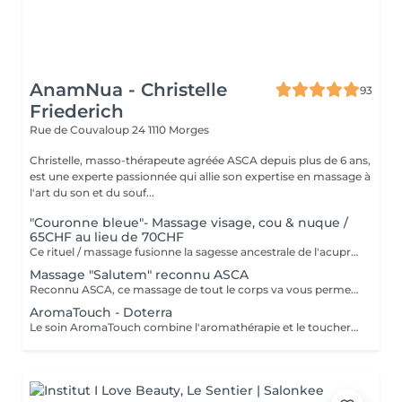
AnamNua - Christelle
93
Friederich
Rue de Couvaloup 24
1110 Morges
Christelle, masso-thérapeute agréée ASCA depuis plus de 6 ans,
est une experte passionnée qui allie son expertise en massage à
l'art du son et du souf...
"Couronne bleue"- Massage visage, cou & nuque /
65CHF au lieu de 70CHF
Ce rituel / massage fusionne la sagesse ancestrale de l'acupression et l'énergie cristalline pour ouvrir votre Chakra Couronne à la conscience universelle et libérer votre Chakra Gorge pour une expression authentique. Il uvre à dissoudre les tensions ancrées dans le haut de votre corps, purifiant votre champ énergétique.
Massage "Salutem" reconnu ASCA
Reconnu ASCA, ce massage de tout le corps va vous permettre de stimuler votre circulation sanguine, une tonification des muscles, un drainage des toxines pour oxygéner vos tissus musculaires, un assouplissement des articulations ainsi qu'un renforcement du système immunitaire. Cette méthode consiste à remédier à certains problèmes d'ordre physique et psychologique (douleurs musculaires et articulaires, stress, dépression).Votre responsabilité : Voir avec votre assurance complémentaire pour le rembrousement ASCA : Christelle Friederich- Massage Classique Agrée depuis 2021
AromaTouch - Doterra
Le soin AromaTouch combine l'aromathérapie et le toucher pour favoriser relaxation et bien-être. En utilisant une synergie de huit huiles essentielles, ce protocole aide à diminuer le stress, à équilibrer les émotions et à soulager les tensions( ce massage se situe au dos et au pied). Offrez-vous une expérience revitalisante et apaisante avec AromaTouch de doTERRA. Le soin dure environ 45 minutes et est adapté à tous, avec des précautions à suivre concernant l'exposition au soleil et les restrictions liées aux huiles essentielles. ( Ne convient pas aux futures mamans et aux enfants)