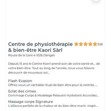
Centre de physiothérapie
328
& bien-être Kaori Sàrl
Route de la Gare 4
1026 Denges
Depuis 15 ans le Centre Kaori prend soin de votre santé et... de
votre bien-être. Tout au long de l'année, nous vous faisons
découvrir de nouveaux soi...
Flash Evasion
Offrez-vous un véritable rituel de bien-être pour la rentrée. Commencez par un gommage du dos qui élimine les cellules mortes, affine le grain de peau et stimule le renouvellement cutané. Votre peau retrouve toute sa douceur et est parfaitement préparée à recevoir les soins suivants. Poursuivez avec un massage crânien relaxant, idéal pour relâcher les tensions accumulées, apaiser l'esprit et procurer une profonde sensation de détente. Pendant ce moment de relaxation, profitez d'un démaquillage du visage suivi de l'application d'un masque hydratant. Riche en actifs nourrissants, il réhydrate la peau, lui redonne confort, souplesse et éclat. Un soin complet qui associe exfoliation, relaxation et hydratation pour retrouver une peau lumineuse et un esprit apaisé.
Eclat des cimes
Gommage Corps & Modelage Relaxant Hydratant Accordez-vous un véritable rituel de bien-être alliant douceur, relaxation et hydratation. Le gommage corps exfolie délicatement la peau, élimine les cellules mortes et stimule le renouvellement cutané. La peau retrouve instantanément douceur, luminosité et est parfaitement préparée à recevoir les bienfaits du soin. Le rituel se prolonge avec un modelage relaxant hydratant, réalisé à l'aide d'une huile ou d'un baume nourrissant. Les manuvres lentes et enveloppantes favorisent le relâchement des tensions, procurent une profonde sensation de détente et laissent la peau intensément nourrie, souple et soyeuse. Un soin complet qui révèle l'éclat naturel de la peau tout en offrant un véritable moment de lâcher-prise. À la sortie, le corps est détendu, la peau est douce, satinée et durablement hydratée
Massage corps Signature
L'alliance parfaite de la chaleur et du bien-être marin. Inspiré des bienfaits de la mer, le massage aux galets chauffants Thalgo combine chaleur minérale et actifs marins pour une détente absolue. Chaque mouvement est pensé pour apaiser, réconforter et revitaliser le corps dans une atmosphère de calme et de sérénité.