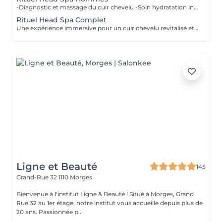
-Diagnostic et massage du cuir chevelu -Soin hydratation intense - Massage au huiles essentielles - Évacuation des tensions -Infusion aromatique repartez l'esprit léger
Rituel Head Spa Complet
Une expérience immersive pour un cuir chevelu revitalisé et une détente profonde: -Diagnostic personnalisé-Gommage -Stimulation et purification en douceur -Masque Réparateur - Massage rééquilibrant - Libération totale des tensions -Coiffage pour une chevelure soyeuse et hydratée - Infusion bien-être
Ligne et Beauté
145
Grand-Rue 32
1110 Morges
Bienvenue à l'institut Ligne & Beauté ! Situé à Morges, Grand
Rue 32 au 1er étage, notre institut vous accueille depuis plus de
20 ans. Passionnée p...