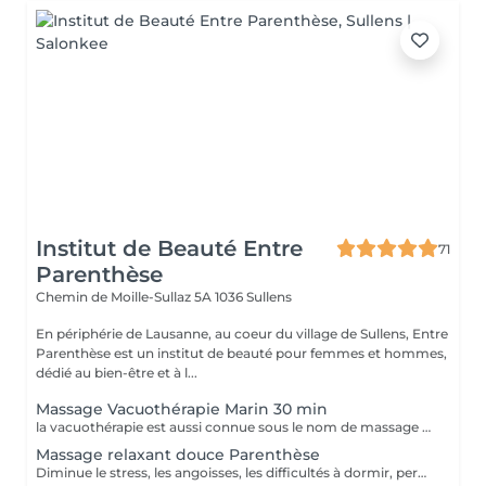
Institut de Beauté Entre
71
Parenthèse
Chemin de Moille-Sullaz 5A
1036 Sullens
En périphérie de Lausanne, au coeur du village de Sullens, Entre
Parenthèse est un institut de beauté pour femmes et hommes,
dédié au bien-être et à l...
Massage Vacuothérapie Marin 30 min
la vacuothérapie est aussi connue sous le nom de massage aux ventouses. Cette utilise des ventouses pour aspirer les cellules adipeuses sous la peau, on l'appelle également endermologie. L'objectif est de créer un effet de succion qui favorisera la décongestion des tissus, l'évacuation des toxines, la mobilité des tissus.
Massage relaxant douce Parenthèse
Diminue le stress, les angoisses, les difficultés à dormir, permet d'assouplir et de relâcher les tensions musculaires et articulaires. Ce soin comporte les phases suivantes : effleurage et pression glissée avec notre huile de Millepertuis combinée avec des huiles essentielles.