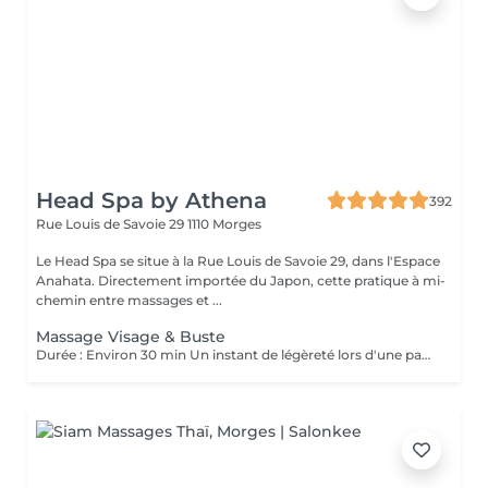
Head Spa by Athena
392
Rue Louis de Savoie 29
1110 Morges
Le Head Spa se situe à la Rue Louis de Savoie 29, dans l'Espace
Anahata. Directement importée du Japon, cette pratique à mi-
chemin entre massages et ...
Massage Visage & Buste
Durée : Environ 30 min Un instant de légèreté lors d'une pause ressourçante. Ce rituel comprend: - Massage délicat du visage, cuir chevelu, épaules et décolleté (avec huile) À savoir : Sans diagnostic ni traitement du cuir chevelu Pas de lavage de cheveux Merci de prendre note que aurez les cheveux huilés en sortant. Modalités de réservation: - Une carte bancaire est requise pour garantir la réservation (politique d'annulation), mais le paiement se fait en espèces le jour du soin. - Retard & annulation : - En cas de retard de plus de 5 minutes, la prestation n'est plus garantie. - Pour toute annulation tardive, des frais s'appliquent. * Besoin de me prévenir ? 077 248 13 25 Merci de noter que les extensions capillaires/dreadlocks ne sont pas compatibles avec les prestations. * Cette prestation n'est pas cumulable avec une autre prestation Le Head Spa se trouve à la Rue Louis de Savoie 29, 4ème étage, dans l'espace Anahata à Morges.