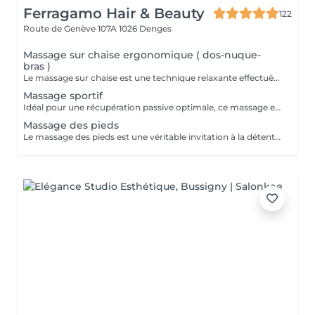
Ferragamo Hair & Beauty
122
Route de Genève 107A
1026 Denges
Massage sur chaise ergonomique ( dos-nuque-
bras )
Le massage sur chaise est une technique relaxante effectuée à travers les vêtements, spécialement conçue pour cibler efficacement le dos, la nuque, les épaules, les bras et les mains. En position assise sur une chaise ergonomique, bénéficiez d'une série de mouvements experts mêlant pressions, étirements, percussions et balayages. Ce protocole dynamique permet de relâcher rapidement les tensions accumulées dans le haut du corps, procurant ainsi une appréciable sensation de détente et de bien-être immédiat. Idéale pour les moments de pause, cette pratique revitalisante s'intègre facilement à une journée de travail bien remplie ou à un emploi du temps chargé, tout en vous offrant un moment de ressource pour recentrer votre énergie.
Massage sportif
Idéal pour une récupération passive optimale, ce massage est conçu pour détendre en profondeur les muscles en réduisant leurs tensions et en favorisant un relâchement musculaire complet. En libérant les nuds et en stimulant la circulation sanguine, cette technique accélère le processus de guérison en éliminant les toxines accumulées dans les tissus. Particulièrement bénéfique pour les sportifs, ce massage peut être réalisé avant, pendant ou après une activité physique intense. Que ce soit pour préparer vos muscles à l'effort, pour les soulager après une séance d'entraînement ou pour maintenir votre corps en équilibre, il constitue un véritable atout pour améliorer votre performance et prolonger votre bien-être.
Massage des pieds
Le massage des pieds est une véritable invitation à la détente et à la sérénité. Cette pratique millénaire rééquilibre harmonieusement les fonctions vitales du corps, apaise l'esprit et stimule la circulation sanguine, tout en facilitant le drainage lymphatique. Grâce à cette technique, les tensions s'évanouissent, permettant ainsi une évacuation efficace du stress accumulé au fil des jours. De plus, ce soin délicat favorise un sommeil réparateur, vous offrant une nuit paisible et régénérante. *Pour une expérience de bien-être totale, n'hésitez pas à combiner ce massage avec une séance de massage sur une chaise ergonomique, et laissez-vous porter par la douce harmonie de ces deux soins complémentaires pour un moment de pure évasion..