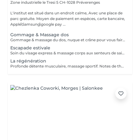
Zone industrielle le Tresi 5
CH-1028 Préverenges
L'institut est situé dans un endroit calme, Avec une place de
parc gratuite. Moyen de paiement en espèces, carte bancaire,
Apple\Samsung\google pay ...
Gommage & Massage dos
Gommage & massage du dos, nuque et crâne pour vous faire découvrir la nouvelle Gamme Mûre & Sureau de Yemanja
Escapade estivale
Soin du visage express & massage corps aux senteurs de saison. Laissez-vous transporter sous le soleil du Maroc entre douceur orientale et fraîcheur méditerranéenne, le temps d'un soin visage et corps aux notes envoûtantes de fleur d'oranger, d'argan et d'orange.
La régénération
Profonde détente musculaire, massage sportif. Notes de thé blanc & fleurs d'agrumes.