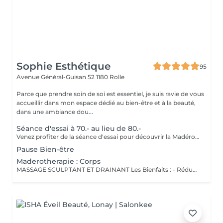
Sophie Esthétique
95
Avenue Général-Guisan 52
1180 Rolle
Parce que prendre soin de soi est essentiel, je suis ravie de vous
accueillir dans mon espace dédié au bien-être et à la beauté,
dans une ambiance dou...
Séance d'essai à 70.- au lieu de 80.-
Venez profiter de la séance d'essai pour découvrir la Madérothérapie. MASSAGE SCULPTANT ET DRAINANT Les Bienfaits : - Réduction de la cellulite en activant la microcirculation sanguine et lymphatique et aidant à déloger les amas graisseux - Amélioration de la fermeté en stimulant la production de collagène et d'élastine pour une peau plus tonique - Drainer pour favoriser l'élimination des toxines et réduire la rétention d'eau - Relaxation musculaire pour soulager les tensions et améliorer la récupération après l'effort Pour un résultat optimal il est recommandé de faire plusieurs séances à raison de 2 séances/semaines minimum. Abonnement disponibles
Pause Bien-être
Maderotherapie : Corps
MASSAGE SCULPTANT ET DRAINANT Les Bienfaits : - Réduction de la cellulite en activant la microcirculation sanguine et lymphatique et aidant à déloger les amas graisseux - Amélioration de la fermeté en stimulant la production de collagène et d'élastine pour une peau plus tonique - Drainer pour favoriser l'élimination des toxines et réduire la rétention d'eau - Relaxation musculaire pour soulager les tensions et améliorer la récupération après l'effort Pour un résultat optimal il est recommandé de faire plusieurs séances à raison de 2 séances/semaines minimum. Abonnements disponibles