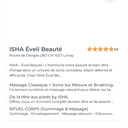
ISHA Éveil Beauté
88
Route de Denges 28D
CH-1027 Lonay
ISHA - Éveil Beauté : L'harmonie entre beauté et bien-être
Plonge dans un univers de soins complets, alliant détente et
efficacité. Chez ISHA Éveil Be...
Massage Classique + Soins sur Mesure et Brushing.
Ce service combine un massage relaxant pour libérer les tensions et favoriser le bien-être, suivi d’un soin capillaire personnalisé adapté aux besoins spécifiques de vos cheveux (hydratation, réparation, nutrition ou volume). La prestation se termine par un brushing professionnel pour sublimer votre coiffure et vous laisser avec un résultat soigné et élégant.
De la tête aux pieds by ISHA.
Offrez-vous un moment complet de bien-être et de beauté avec notre forfait De la tête aux pieds by ISHA. Ce rituel a été pensé pour prendre soin de vous dans les moindres détails, avec une sélection de prestations associant détente, hydratation et mise en beauté. Ce forfait comprend un massage classique, un soin visage hydratant sur mesure, une pose complète de vernis semi-permanent aux mains et aux pieds, un soin hydratant, ainsi qu’un shampooing & brushing pour des cheveux légers, brillants et parfaitement coiffés. En plus, vous bénéficiez de conseils maquillage personnalisés ainsi que d’un maquillage de mise en beauté offert, pour sublimer votre visage en toute élégance. Laissez-vous chouchouter de la tête aux pieds dans une ambiance douce et professionnelle, pour ressortir détendue, soignée et rayonnante.
RITUEL CORPS (Gommage & Massage)
Gommage - Enveloppement - Massage relaxant ->Découverte du Fudjian : rituel à l'envoutante senteur de Thé Vert vous accompagne dans un univers de calme et de sérénité. Le Thé Vert est une plante aux nombreuses vertus, symbole de partage et d'hospitalité. Massage à l'Huile Originelle au parfum Thé Vert, parfume et hydrate. -> Voyage Balinais : inspiré de l'île des dieux, le rituel offre une immersion végétale et fleurie. L'exaltante senteur de Frangipanier vous transporte dans un univers de volupté et de beauté. Massage au Baume Ultra-Riche au Beurre de Karité, texture fondante et nourrissante.