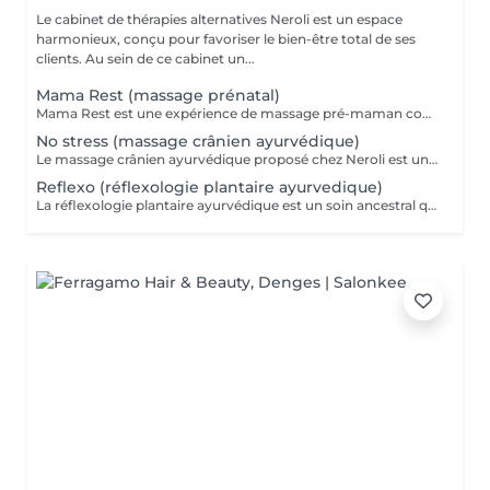
Le cabinet de thérapies alternatives Neroli est un espace
harmonieux, conçu pour favoriser le bien-être total de ses
clients. Au sein de ce cabinet un...
Mama Rest (massage prénatal)
Mama Rest est une expérience de massage pré-maman conçue pour offrir aux futures mamans un moment de profonde relaxation et de ressourcement. Ce soin doux et réconfortant vise à soulager les tensions physiques et émotionnelles, tout en favorisant un état de bien-être optimal. L'objectif principal de Mama Rest est d'apporter un équilibre émotionnel, aidant les futures mamans à gérer le stress et l'anxiété liés à la grossesse. Ce massage favorise l'apaisement et la connexion avec leur corps, les préparant ainsi sereinement à l'accouchement. Le soin inclut des mouvements doux et fluides, créant un effet apaisant sur les muscles tendus. L'utilisation d'huiles essentielles relaxantes, telles que la lavande et la camomille, contribue à instaurer une atmosphère de sérénité. Une musique douce accompagne également le massage, enveloppant la maman dans une ambiance agréable. Le cadre est soigneusement aménagé pour garantir un confort maximal : lumières tamisées, coussins moelleux et couvertures douces créent un espace chaleureux où la future maman peut se détendre en toute confiance. Chaque session dure environ 60 minutes, un temps idéal pour se reconnecter avec soi-même. Il est recommandé de profiter de ce massage une fois par semaine ou tous les quinze jours pour en tirer tous les bienfaits. Mama Rest n'est pas seulement un massage, c'est un véritable voyage vers le bien-être, permettant aux futures mamans de se sentir valorisées et sereines durant cette période unique de leur vie.
No stress (massage crânien ayurvédique)
Le massage crânien ayurvédique proposé chez Neroli est un soin profondément relaxant inspiré de la tradition indienne. Le massage crânien ayurvédique est bien plus qu'un moment de détente : c'est un soin complet aux nombreux bienfaits. En stimulant le cuir chevelu, la nuque et les épaules, il libère les tensions accumulées, réduit le stress et apaise le mental. Il améliore la circulation sanguine, favorise un sommeil réparateur et redonne énergie et clarté d'esprit. Idéal pour se recentrer, relâcher la pression et s'offrir un profond rééquilibrage corps-esprit.
Reflexo (réflexologie plantaire ayurvedique)
La réflexologie plantaire ayurvédique est un soin ancestral qui agit sur l'ensemble du corps à travers les pieds. En stimulant des points réflexes précis, elle aide à rééquilibrer les énergies, à libérer les tensions et à relancer les fonctions naturelles de l'organisme. Ce massage favorise la détente profonde, améliore la circulation, soutient l'élimination des toxines et procure une sensation durable de bien-être et de légèreté.