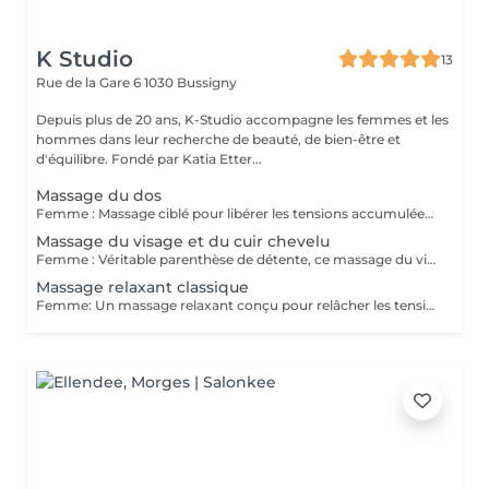
K Studio
13
Rue de la Gare 6
1030 Bussigny
Depuis plus de 20 ans, K-Studio accompagne les femmes et les
hommes dans leur recherche de beauté, de bien-être et
d'équilibre. Fondé par Katia Etter...
Massage du dos
Femme : Massage ciblé pour libérer les tensions accumulées dans le dos, les épaules et la nuque. Idéal pour retrouver une sensation de légèreté, de détente et de bien-être au quotidien. Homme : Massage ciblé pour dénouer les tensions musculaires du dos, des épaules et de la nuque. Idéal pour récupérer après une période de stress, de travail intense ou d'effort physique.
Massage du visage et du cuir chevelu
Femme : Véritable parenthèse de détente, ce massage du visage et du cuir chevelu aide à relâcher les tensions et à favoriser la microcirculation. Un moment de bien-être profond pour apaiser le corps et l'esprit. Homme : Ce massage du visage et du cuir chevelu aide à relâcher les tensions accumulées, à stimuler la circulation et à procurer une profonde sensation de détente. Idéal pour retrouver un visage reposé et un esprit plus léger.
Massage relaxant classique
Femme: Un massage relaxant conçu pour relâcher les tensions, apaiser l'esprit et procurer une profonde sensation de bien-être. Idéal pour s'accorder une parenthèse de détente et retrouver son équilibre intérieur. Homme: Un massage relaxant destiné à dénouer les tensions accumulées, réduire le stress et favoriser la récupération physique et mentale. Idéal pour retrouver calme, énergie et sérénité au quotidien.