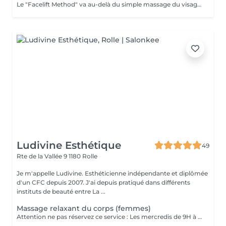
Le "Facelift Method" va au-delà du simple massage du visage, offrant un véritable lifting facial grâce à une technique sophistiquée. Divisé en quatre points essentiels : Oxygénation des tissus, échauffement musculaire, massage intra-buccal et détente/stretching. Cette technique offre une expérience unique et des résultats visible dès les premières séances.
Ludivine Esthétique
49
Rte de la Vallée 9
1180 Rolle
Je m'appelle Ludivine. Esthéticienne indépendante et diplômée
d'un CFC depuis 2007. J'ai depuis pratiqué dans différents
instituts de beauté entre La ...
Massage relaxant du corps (femmes)
Attention ne pas réservez ce service : Les mercredis de 9H à 11h