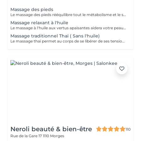
Massage des pieds
Le massage des pieds rééquilibre tout le métabolisme et le système nerveux ce qui permet une grande relaxation. Les pieds et les jambes sont massées jusqu'au genoux. Pratiqué avec les mains ou à l'aide d'un petit bâtonnet en bois, il stimule les points réflexologiques, ce qui améliore effectivement la circulation sanguine. Il soulage de nombreux maux et se pratique aussi à titre préventif.
Massage relaxant à l'huile
Le massage à l'huile aux vertus apaisantes aidera votre peau à mieux se détendre. et vous assure une relaxation intense. Il aide à se débarrasser de façon douce du stress, à dénouer les tensions musculaires, qu'elles soient perçues ou non. Le massage thaï aux huiles très efficace stimule l'essentiel des organes sensoriels et prévient de nombreux maux. La peau, les systèmes sanguins et lymphatiques sont stimulés, ce qui facilite la circulation sanguine, aide le renouvellement cellulaire. L'élimination des toxines permet de rééquilibrer la circulation énergétique.
Massage traditionnel Thaï ( Sans l'huile)
Le massage thaï permet au corps de se libérer de ses tensions, de retrouver une harmonie intérieure et une parfaite circulation des énergies internes. Ce massage est sûrement un des massages les plus riches et les plus complets au monde. Il est souvent appelé par les occidentaux "Yoga massage". C'est un massage puissant, profond et complet des orteils au crâne. La masseuse utilise alors toutes les techniques précises du geste, du mouvement et utilise ses doigts, ses coudes, ses avant-bras afin d'optimiser l'effet des pressions et étirements. Le pression de massage lourd ou léger, dépend des besoins du client. Des vêtements amples sont fournis.
Neroli beauté & bien-être
110
Rue de la Gare 17
1110 Morges