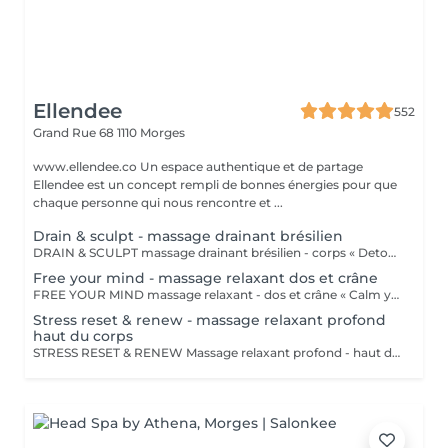
Ellendee
552
Grand Rue 68
1110 Morges
www.ellendee.co Un espace authentique et de partage
Ellendee est un concept rempli de bonnes énergies pour que
chaque personne qui nous rencontre et ...
Drain & sculpt - massage drainant brésilien
DRAIN & SCULPT massage drainant brésilien - corps « Detoxing is necessary to heal » Lorsque la circulation lymphatique est ralentie, le corps accumule toxines, gonflements et inflammations. Stimuler ce système essentiel permet au corps de se libérer, de s'apaiser et de retrouver son équilibre naturel. DRAINE - DÉCONGESTIONNE - SOULAGE Le drainage lymphatique est un massage de bien-être profond, inspiré d'une méthode reconnue pour son efficacité et ses résultats visibles lors de cure. La lymphe, essentielle à l'élimination des déchets et à la régulation de l'inflammation, ne circule pas seule : elle a besoin d'être activée par des manoeuvres précises. Ce soin associe des pressions rythmées, fermes ou plus douces selon l'option définie avec la praticienne, afin de stimuler intensément la circulation lymphatique sur l'ensemble du corps. Il aide à décongestionner les tissus, à réduire les gonflements et la rétention d'eau, et à apaiser les sensations d'inflammation. Au-delà de ses effets drainants, ce soin procure aussi une profonde sensation de relâchement, favorisant un bien-être global et durable, tant physique que mental. What do you get ? Une sensation immédiate de légèreté, un corps décongestionné, une diminution des gonflements et un profond sentiment de bien-être. La peau retrouve souplesse, tonicité et éclat. Les effets sont encore meilleurs lors d'une cure. Avant le soin : Évitez de manger juste avant la séance afin d'optimiser le confort et les effets du drainage. Après le soin : Boire beaucoup d'eau est essentiel pour accompagner le drainage et soutenir l'élimination naturelle stimulée durant la séance. Si vous avez des questions sur les techniques utilisées, n'hésitez pas à nous écrire ou demander directement à notre thérapeute. Ce soin n'est pas pris en charge par les assurances complémentaires.
Free your mind - massage relaxant dos et crâne
FREE YOUR MIND massage relaxant - dos et crâne « Calm your mind and experience true disconnection » Trop souvent, notre esprit est envahi par des pensées incessantes, qui nous empêchent de nous détendre pleinement. RELAXANT - DÉCONNEXION - IMMERSION Free Your Mind a été conçu pour t'offrir une expérience unique de déconnexion totale. Grâce à des techniques de massage manuelles variées, ce soin immersif pour le dos et le crâne va libérer tes tensions profondes et apaiser ton mental. Chaque geste est pensé pour te guider vers un état de calme intérieur, permettant à ton esprit de se vider et de se ressourcer. What do you get ? Un esprit apaisé et des tensions libérées. Tous nos massages sont personnalisés selon tes préférences. Si vous avez des questions sur les techniques utilisées, n'hésitez pas à nous écrire ou demander directement à notre thérapeute. Ce soin n'est pas pris en charge par les assurances complémentaires.
Stress reset & renew - massage relaxant profond
haut du corps
STRESS RESET & RENEW Massage relaxant profond - haut du corps « Release the tension, reset your mind » Stress Reset & Renew est un soin conçu pour relâcher les tensions et favoriser une profonde détente physique et mentale. En se concentrant sur le haut du corps (trapèzes, nuque, épaules, visage et cuir chevelu) ce massage ciblé aide à soulager les zones où le stress et la fatigue s'accumulent le plus. DÉTENTE - LIBÉRATION - RÉCUPÉRATION Grâce à des gestes profonds, précis et enveloppants, ce massage permet de dénouer les tensions musculaires, d'améliorer la circulation et de réduire les sensations de raideur ou de surcharge. Il est particulièrement recommandé pour les personnes souffrant de tensions récurrentes dans le haut du corps, souvent liées au stress, à une posture prolongée ou à une charge mentale importante. Ce moment de relaxation intense favorise un véritable lâcher-prise, aide à calmer l'esprit et procure une sensation de légèreté et de clarté mentale durable. What do you get ? Un esprit apaisé, une détente musculaire profonde et une sensation de reset du corps. Tous nos massages sont personnalisés selon tes préférences. Si vous avez des questions sur les techniques utilisées, n'hésitez pas à nous écrire ou à demander directement à notre thérapeute.Ce soin n'est pas pris en charge par les assurances complémentaires.