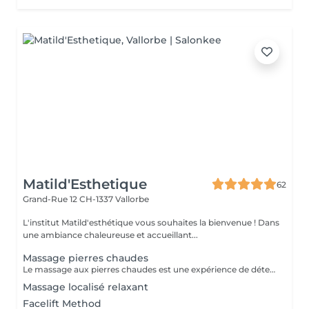
Matild'Esthetique
62
Grand-Rue 12
CH-1337 Vallorbe
L'institut Matild'esthétique vous souhaites la bienvenue ! Dans
une ambiance chaleureuse et accueillant...
Massage pierres chaudes
Le massage aux pierres chaudes est une expérience de détente qui allie l'art du massage à la chaleur apaisante des pierres volcanique. Des pierres lisses et chauffées sont placée sur le corps pour relâcher les tensions musculaires. Ce massage favorise la relaxation profonde, stimule la circulation sanguine et procure une sensation de bien-être.
Massage localisé relaxant
Facelift Method