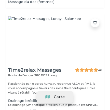
Massage du dos (femmes)
Time2relax Massages
46
Route de Denges 28G
1027 Lonay
Passionnée par le corps humain, reconnue ASCA et RME, je
vous accompagne à travers des soins thérapeutiques ciblés
visant à rétablir l'équilibre, soul...
Carte
Drainage brésilien Renata França
Le drainage lymphatique brésilien que je pratique est une variation de la méthode Renata França. C'est un massage du corps basé sur une succession de mouvements fermes et dynamiques. Il remodèle la silhouette et réduit visiblement la cellulite aqueuse. Le corps est galbé et plus tonique, la peau d'orange est estompée. Son action favorise ainsi l'élimination des toxines tout en accélérant le métabolisme. Il est particulièrement adapté pour une tonification du corps. Il est idéal pour : - Réduire la cellulite - Remodeler la silhouette - Retrouver un ventre plus plat, des cuisses plus fermes - Tonifier et raffermir la peau - Accélérer le métabolisme naturel. Le drainage brésilien est recommandé lorsque l'on souhaite perdre du poids et affiner la silhouette. Cette technique diffère du drainage lymphatique méthode Vodder qui, lui, est recommandé lors de situation pré- ou post-opératoires, pour le traitement des cicatrices, des hématomes et lors d'dèmes importants.