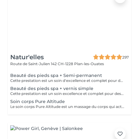
Natur'elles
297
Route de Saint-Julien 142
CH-1228 Plan-les-Ouates
Beauté des pieds spa + Semi-permanent
Cette prestation est un soin d'excellence et complet pour des pieds doux et soyeux. Trempage, ponçage des callosités, application d'un gommage , application d'un masques hydratant et pour finir une crème hydratante. Nous terminons la prestation avec la pose du vernis semi-permanent de votre choix.
Beauté des pieds spa + vernis simple
Cette prestation est un soin excellence et complet pour des pieds doux et soyeux. Trempage, ponçage des callosités, application d'un gommage , application d'un masques hydratant et pour finir une crème hydratante. Ensuite la pose du vernis classique avec la couleur de votre choix.
Soin corps Pure Altitude
Le soin corps Pure Altitude est un massage du corps qui active le système nerveux parasympathique qui réduit le stress. Pendant que vous vous relaxez, la respiration et la circulation sanguine ralentissent, le stress diminue, votre corps est en repos complet. La pression du massage est à la demande du client avant le soin (légère à forte).