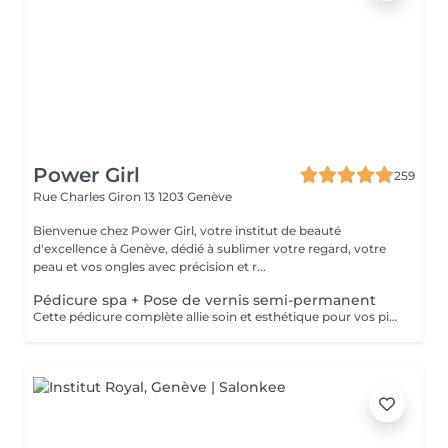
Power Girl
259
Rue Charles Giron 13
1203 Genève
Bienvenue chez Power Girl, votre institut de beauté
d'excellence à Genève, dédié à sublimer votre regard, votre
peau et vos ongles avec précision et r...
Pédicure spa + Pose de vernis semi-permanent
Cette pédicure complète allie soin et esthétique pour vos pieds. Nous commençons par repousser délicatement les cuticules, puis effectuons un gommage exfoliant pour éliminer les peaux mortes et lisser la peau. Ensuite, un soin à la paraffine est appliqué pour hydrater en profondeur et revitaliser vos pieds, les laissant doux et nourris. Pour finaliser la prestation, nous appliquons un vernis semi-permanent de haute qualité, garantissant une tenue impeccable pendant plusieurs semaines, avec une brillance durable et des pieds parfaitement soignés.