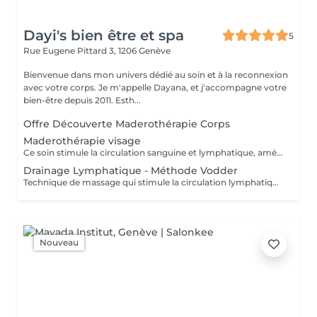
Dayi's bien être et spa
5
Rue Eugene Pittard 3,
1206 Genève
Bienvenue dans mon univers dédié au soin et à la reconnexion
avec votre corps. Je m'appelle Dayana, et j'accompagne votre
bien-être depuis 2011. Esth...
Offre Découverte Maderothérapie Corps
Maderothérapie visage
Ce soin stimule la circulation sanguine et lymphatique, améliore l'éclat et la fermeté de la peau, et réduit les signes de fatigue ainsi que les cernes, poches et ridules.
Drainage Lymphatique - Méthode Vodder
Technique de massage qui stimule la circulation lymphatique, favorise l'élimination des toxines et réduit la rétention d'eau, pour une sensation de légèreté.
Nouveau