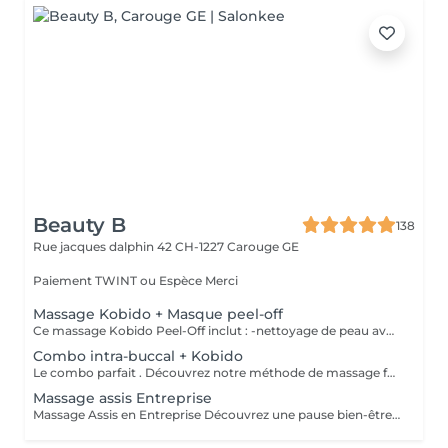
Beauty B
138
Rue jacques dalphin 42
CH-1227 Carouge GE
Paiement TWINT ou Espèce Merci
Massage Kobido + Masque peel-off
Ce massage Kobido Peel-Off inclut : -nettoyage de peau avec le vapozone -massage Kobido d'environ 30 minutes -Application du masque Peel-off aux fleurs de bleuet- Hydratant et Rafraichissant.
Combo intra-buccal + Kobido
Le combo parfait . Découvrez notre méthode de massage facial innovante, alliant techniques internes (intrabuccales) et externes. Ce soin, par drainage et massage musculaire profond, stimule les muscles du décolleté, du cou et du visage, en ciblant particulièrement le contour des lèvres et l'ovale du visage. Dans la seconde partie, avec des gants, nous réalisons un massage intrabuccal pour détendre les joues, repulper les lèvres et lifter le bas du visage. En dénouant les tensions, nous améliorons la circulation et l'oxygénation des muscles, offrant un effet sculptant et rayonnant. Profitez de 60 minutes de fitness passif pour votre visage, en toute relaxation !
Massage assis Entreprise
Massage Assis en Entreprise Découvrez une pause bien-être inédite au sein de votre entreprise avec notre service de massage assis. Offrez à vos collaborateurs l'opportunité de se détendre et de recharger leurs batteries pendant leur pause, sans avoir besoin de se déshabiller. **Détails de la prestation :** - **Mobilité :** Je me déplace directement dans votre entreprise pour des sessions de massage assis adaptées à votre environnement de travail. - **Participants :** Cette prestation nécessite un minimum de cinq participants . - **Durée :** Chaque massage dure entre 15 et 20 minutes, un moment idéal pour se ressourcer sans perturber le rythme de la journée. - **Confort :** Utilisant une chaise spécialement conçue pour le massage assis, je m'assure que chaque participant soit à l'aise tout en profitant d'un moment relaxant. Le massage assis est une expérience revitalisante qui permet de réduire le stress, d'améliorer la concentration et de favoriser le bien-être général. Offrez à vos équipes cette pause relaxante et observez l'impact positif sur leur moral et leur productivité. N'attendez plus pour intégrer le bien-être au cur de votre entreprise !