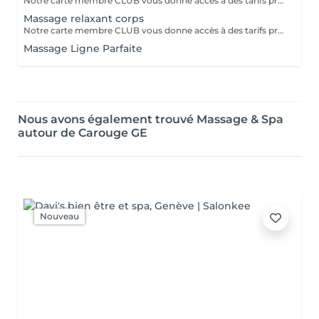
Notre carte membre CLUB vous donne accès à des tarifs préférentiels, des promotions et des offres exclusives tout au long de l'année pour seulement 99.- Contactez-nous au 078 692 91 17 pour commander votre carte dès maintenant!
Massage relaxant corps
Notre carte membre CLUB vous donne accès à des tarifs préférentiels, des promotions et des offres exclusives tout au long de l'année pour seulement 99.- Contactez-nous au 078 692 91 17 pour commander votre carte dès maintenant!
Massage Ligne Parfaite
Nous avons également trouvé Massage & Spa
autour de Carouge GE
Nouveau