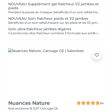
NOUVEAU Supplément gel fraîcheur 1/2 jambes et
pieds
Pendant la pause du masque, bénéficiez d'un soin rafraîchissant sur les pieds et les 1/2 jambes. Application d'un gel fraîcheur accompagné de manoeuvres stimulantes sur les pieds.
NOUVEAU Soin fraîcheur pieds et 1/2 jambes
Bénéficiez d'un soin rafraîchissant sur les pieds et les 1/2 jambes. Application d'un gel fraîcheur accompagné de manoeuvres stimulantes sur les pieds.
Soin ultra-fraîcheur jambes légères
Ce protocole ultra-fraîcheur combine 3 formules aux actifs reconnus pour leurs propriétés tonifiantes et stimulantes. Au coeur de ce soin, un double massage : une technique spécifique visant à alléger les jambes, renforcée par un massage des pieds à travers des frictions et pressions tonifiantes. Objectif sport : apporter fraîcheur et légèreté aux jambes et aux pieds échauffés après un effort sportif. Objectif silhouette : apporter confort immédiat pour un objectif jambes légères. Effet glaçon garanti !! Soin d'une durée d'environ 35 minutes. Ne convient pas aux femmes enceintes ou allaitantes
Nuances Nature
64
Rue ancienne 16
1227 Carouge GE