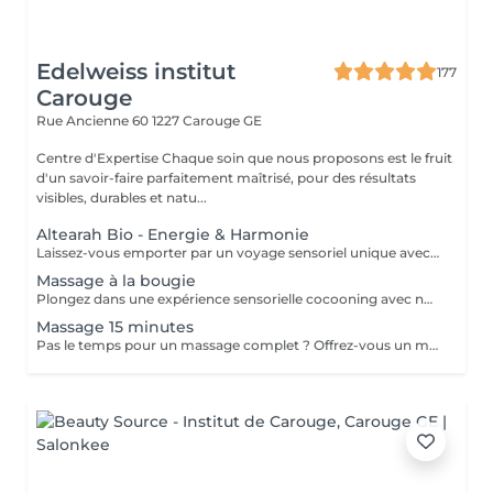
Edelweiss institut
177
Carouge
Rue Ancienne 60
1227 Carouge GE
Centre d'Expertise Chaque soin que nous proposons est le fruit
d'un savoir-faire parfaitement maîtrisé, pour des résultats
visibles, durables et natu...
Altearah Bio - Energie & Harmonie
Laissez-vous emporter par un voyage sensoriel unique avec notre massage aux huiles essentielles Altearah Bio: un rituel profondément enveloppant, qui mêle bien-être émotionnel, équilibre énergétique et relaxation du corps et de l'esprit. Chaque séance débute par un bilan olfactif personnalisé, pour sélectionner la couleur et la synergie d'huiles essentielles adaptée à votre besoin du moment : sérénité, vitalité, lâcher-prise, confiance, purification. Les huiles 100 % naturelles agissent subtilement sur vos émotions pendant que nos mains expertes détendent les tensions, réactivent la circulation et recentrent votre énergie. Ce soin holistique offre une véritable reconnexion à soi, un apaisement durable du mental, et un regain d'énergie vitale. Un moment suspendu, aussi puissant qu'intuitif, qui laisse la peau douce, l'âme légère et le corps profondément rééquilibré. Contre-indications: grossesse (selon les huiles utilisées), allaitement, épilepsie, allergies aux huiles essentielles, asthme, troubles hormonodépendants, hypotension ou hypertension non stabilisée, maladies de peau actives, cancer en cours ou récent, fièvre, pathologies respiratoires aiguës, traitement médical lourd sans avis médical Ne pas s'exposer au soleil après le massage (huiles essentielles) Merci de vous présenter 10 minutes avant l'heure de votre premier rendez-vous afin de prendre le temps de lire et signer votre fiche personnalisée.
Massage à la bougie
Plongez dans une expérience sensorielle cocooning avec notre massage à la bougie Pure Altitude, un véritable baume gourmand et nutritif pour le corps et l'âme. Dès l'allumage, la bougie se transforme en une huile tiède et fondante, délicatement parfumée, riche en beurres végétaux, cire d'abeille et extraits de plantes de montagne. Appliquée en massage enveloppant, elle glisse sur la peau avec une douceur exquise, nourrit intensément, relaxe profondément et laisse un sillage réconfortant. Ce rituel est une invitation à ralentir, à se reconnecter à soi, à se laisser bercer par la chaleur et les senteurs alpines. Idéal pour les peaux sèches, fatiguées, ou les esprits surmenés, c'est un pur moment de plaisir réconfortant, à s'offrir comme une parenthèse enchantée en plein cur de l'hiver ou quand le besoin de douceur se fait sentir. Contre-indications: peau irritée ou lésée, infections cutanées, brûlures récentes, grossesse (selon avis médical), allergies aux parfums, pathologies dermatologiques actives Merci de vous présenter 10 minutes avant l'heure de votre premier rendez-vous afin de prendre le temps de lire et signer votre fiche de soin personnalisée.
Massage 15 minutes
Pas le temps pour un massage complet ? Offrez-vous un massage du dos express alliant efficacité et détente profonde. Concentré sur les zones les plus tendues, ce massage libère rapidement les tensions accumulées, soulage les muscles fatigués et redonne une sensation immédiate de légèreté. Grâce aux huiles essentielles Altearah Bio, choisies pour leurs vertus relaxantes et revitalisantes, chaque geste est un véritable moment de bien-être, même en peu de temps. Idéal pour les agendas chargés, ce soin ciblé vous permet de repartir ressourcé, prêt à affronter votre journée avec sérénité. Contre-indications: peau irritée ou lésée, infections cutanées sur le dos, fièvre, inflammation aiguë ou chronique, allergies aux huiles essentielles, grossesse selon avis médical, pathologies dermatologiques actives. Ne pas s'exposer au soleil après le massage (huiles essentielles)