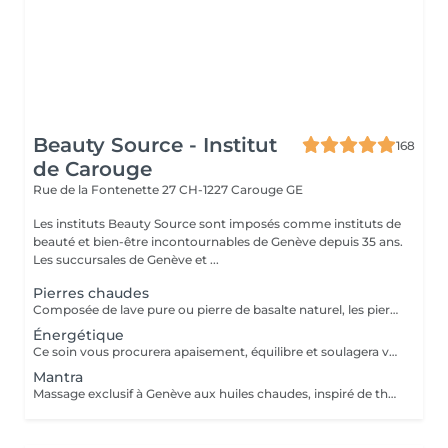
Beauty Source - Institut
168
de Carouge
Rue de la Fontenette 27
CH-1227 Carouge GE
Les instituts Beauty Source sont imposés comme instituts de
beauté et bien-être incontournables de Genève depuis 35 ans.
Les succursales de Genève et ...
Pierres chaudes
Composée de lave pure ou pierre de basalte naturel, les pierres chaudes d'une douceur infinie sur la peau procure les bienfaits d'un mini sauna associé à un massage drainant, détoxiquant et relaxant.
Énergétique
Ce soin vous procurera apaisement, équilibre et soulagera vos tensions afin de redonner à votre organisme toute sa vitalité. Une stimulation tonique des différents méridiens à travers le corps.
Mantra
Massage exclusif à Genève aux huiles chaudes, inspiré de thérapie indienne, le rythme mantra apaise le corps et l'esprit