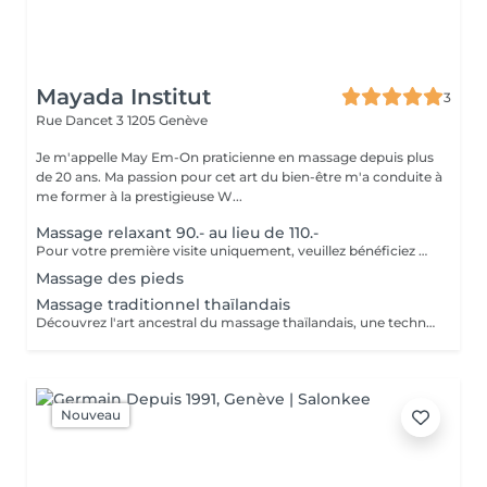
Mayada Institut
3
Rue Dancet 3
1205 Genève
Je m'appelle May Em-On praticienne en massage depuis plus
de 20 ans. Ma passion pour cet art du bien-être m'a conduite à
me former à la prestigieuse W...
Massage relaxant 90.- au lieu de 110.-
Pour votre première visite uniquement, veuillez bénéficiez d'un massage relaxant à 90.- au lieu de 110.-
Massage des pieds
Massage traditionnel thaïlandais
Découvrez l'art ancestral du massage thaïlandais, une technique thérapeutique réputée pour ses bienfaits sur le corps et l'esprit. Combinant pressions profondes, étirements et mobilisations douces, ce massage favorise la circulation de l'énergie, améliore la souplesse et soulage efficacement les tensions musculaires. Idéal pour les personnes souffrant de raideurs, de fatigue ou de stress accumulé, le massage traditionnel thaïlandais procure une sensation durable de légèreté, de vitalité et de bien-être. Offrez à votre corps un véritable moment de revitalisation et retrouvez votre équilibre naturel.
Nouveau