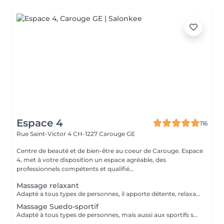
Espace 4
116
Rue Saint-Victor 4
CH-1227 Carouge GE
Centre de beauté et de bien-être au coeur de Carouge. Espace
4, met à votre disposition un espace agréable, des
professionnels compétents et qualifié...
Massage relaxant
Adapté a tous types de personnes, il apporte détente, relaxation ainsi qu'un relâchement global du corps
Massage Suedo-sportif
Adapté à tous types de personnes, mais aussi aux sportifs souhaitant améliorer leur récupération musculaire lors d'une préparation sportive. Plus tonique dans les manuvres, il draine et apporte confort musculaire tout en permettant de maintenir un volume d'entraînement optimal.