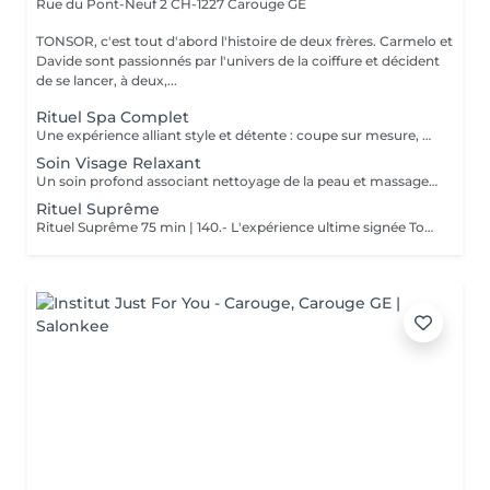
Rue du Pont-Neuf 2
CH-1227 Carouge GE
TONSOR, c'est tout d'abord l'histoire de deux frères. Carmelo et
Davide sont passionnés par l'univers de la coiffure et décident
de se lancer, à deux,...
Rituel Spa Complet
Une expérience alliant style et détente : coupe sur mesure, entretien de la barbe et soin du visage pour purifier et revitaliser la peau. Le soin est optimisé grâce à l'utilisation du vapozone (machine à vapeur), permettant d'ouvrir les pores et de préparer la peau en profondeur. Le tout accompagné de lotions adaptées et de massages relaxants du cuir chevelu et du visage. Un moment complet pour se sentir net, détendu et parfaitement soigné.
Soin Visage Relaxant
Un soin profond associant nettoyage de la peau et massage lymphatique pour relancer la circulation et éliminer les tensions. Les traits sont détendus, le visage paraît plus frais, plus léger et visiblement revitalisé. Un moment de relaxation ciblé, idéal pour retrouver éclat et netteté.
Rituel Suprême
Rituel Suprême 75 min | 140.- L'expérience ultime signée Tonsor. Coupe sur mesure et barbe parfaitement définie, sublimées par des serviettes chaudes, des soins et crèmes adaptés. Un massage lymphatique du visage vient relancer l'éclat et détendre les traits. Le rituel se prolonge par un massage profond du cuir chevelu, pour un relâchement total. Un moment d'exception, où chaque détail est pensé pour allier précision, luxe et bien-être absolu.