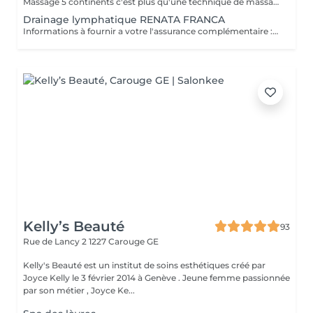
Massage 5 continents c'est plus qu'une technique de massage ; c'est une thérapie corporelle qui permet d'équilibrer le corps et l'esprit. Les bienfaits pour l'esprit. La fatigue Le stress Les troubles de concentration Les problèmes de sommeil La dépression Les bienfaits pour le corps: Elimine les toxines du corps Drainer la circulation sanguine et lymphatique Renforcer le système immunitaire Favoriser une meilleure digestion Tonifier et relaxer les tissus musculaires Informations à fournir a votre l'assurance complémentaire : Numéro Asca , RME : RCC F429062 Maria Santoro Levità
Drainage lymphatique RENATA FRANCA
Informations à fournir a votre l'assurance complémentaire : Numéro Asca : RCC F429062 Maria Santoro levita
Kelly’s Beauté
93
Rue de Lancy 2
1227 Carouge GE
Kelly's Beauté est un institut de soins esthétiques créé par
Joyce Kelly le 3 février 2014 à Genève . Jeune femme passionnée
par son métier , Joyce Ke...