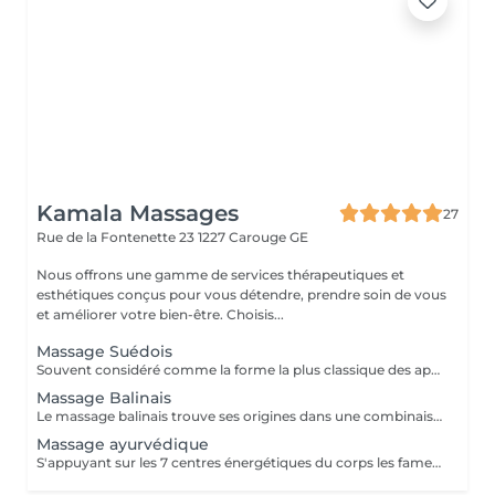
Kamala Massages
27
Rue de la Fontenette 23
1227 Carouge GE
Nous offrons une gamme de services thérapeutiques et
esthétiques conçus pour vous détendre, prendre soin de vous
et améliorer votre bien-être. Choisis...
Massage Suédois
Souvent considéré comme la forme la plus classique des approches corporelles, Ie massage suédois est une technique de massage dynamique qui vise à dissoudre les tensions et à raffermir les muscles et les articulations. Son effet tonifiant et relaxant favorise la circulation sanguine et lymphatique et l'élimination des toxines, et aide le corps à retrouver son équilibre naturel.
Massage Balinais
Le massage balinais trouve ses origines dans une combinaison de différentes techniques asiatiques. Le principal bienfait apporté par le massage balinais est la relaxation du corps et de l'esprit. Il stimule les principaux points d'énergie du corps et contribue à détendre les muscles. Le massage balinais apporte un regain d'énergie et de bonne humeur en agissant sur le système nerveux et sur la circulation. C'est un massage profond et complet de l'ensemble du corps.
Massage ayurvédique
S'appuyant sur les 7 centres énergétiques du corps les fameux chakras - le massage Abhyanga est avant tout un soin rééquilibrant. Le principe ? Le masseur va agir sur les nadis, les trajets de l'énergie sur lesquels sont répartis des points de pression, pour permettre à l'énergie vitale - le prana dans la tradition ayurvédique - de circuler librement et harmonieusement dans tout le corps. L'objectif : un bien-être général, tant du physique que de l'esprit. Bienfaits du massage abhyanga Le massage abhyanga produit sur le corps des effets multiples : Il améliore la circulation des fluides corporels, la digestion, le fonctionnement du système nerveux. Il travaille aussi sur les articulations et le tonus musculaire. Sur le plan émotionnel, il apporte sérénité et plénitude, en agissant sur l'humeur, la confiance et l'estime de soi. Il occasionne également une prise de conscience du schéma corporel.