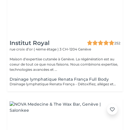
Institut Royal
252
rue croix d’or ( 4ème étage ) 3
CH-1204 Genève
Maison d'expertise cutanée à Genève. La régénération est au
coeur de tout ce que nous faisons. Nous combinons expertise,
technologies avancées et ...
Drainage lymphatique Renata França Full Body
Drainage lymphatique Renata França - Détoxifiez, allégez et sculptez votre corps ! Le drainage lymphatique selon la méthode Renata França est un soin manuel exclusif qui combine des manuvres dynamiques, une pression ferme et un rythme soutenu pour stimuler la circulation lymphatique, réduire les gonflements, éliminer les toxines et affiner visiblement la silhouette. Contrairement au drainage classique, cette méthode brésilienne offre des résultats immédiats tels que ventre dégonflé, jambes légères, sensation de bien-être et amélioration visible de la qualité de la peau. Elle est idéale en cas de rétention d'eau, de jambes lourdes, ou tout simplement pour booster votre système lymphatique et retrouver une sensation de légèreté. Ce soin convient aussi bien en cure qu'en entretien, et peut être intégré dans un programme minceur, post-opératoire ou bien-être.