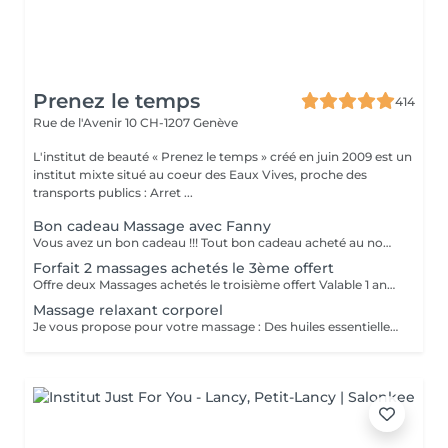
Prenez le temps
414
Rue de l'Avenir 10
CH-1207 Genève
L'institut de beauté « Prenez le temps » créé en juin 2009 est un
institut mixte situé au coeur des Eaux Vives, proche des
transports publics : Arret ...
Bon cadeau Massage avec Fanny
Vous avez un bon cadeau !!! Tout bon cadeau acheté au nom de l'institut Prenez le Temps sera exclusivement valable pour des prestations réalisées par Fanny. Toute réservation effectuée avec un bon cadeau, qu'il soit acheté en ligne ou offert par un tiers, ne sera pas facturée au moment de la réservation. Une empreinte bancaire (non débitée) sera simplement demandée à titre de garantie, afin de sécuriser votre créneau et de garantir la bonne réalisation de la prestation. Cette garantie permet d'éviter les annulations de dernière minute et de vous assurer une disponibilité optimale. Le montant de la prestation sera couvert par le bon cadeau au moment du rendez-vous. Pour toute question ou précision, n'hésitez pas à nous contacter.
Forfait 2 massages achetés le 3ème offert
Offre deux Massages achetés le troisième offert Valable 1 année dès la date d'achat.
Massage relaxant corporel
Je vous propose pour votre massage : Des huiles essentielles de gaulthérie, d'eucalyptus, de genièvre, de lavande, de menthe poivrée et de romarin s'allient aux vertus réparatrices des huiles végétales d'arnica, de piment, de reine des prés et de sésame, afin de prévenir et soulager les tensions musculaires, les articulations sensibles et améliorer la souplesse et la flexibilité du mouvement. Cette huile est également idéale pour le sportif occasionnel ou professionnel. Pour aider à : Se préparer avant l'effort et aider à la récupération sportive Apaiser les tensions musculaires et les articulations sensibles ou une huile de massage associant les bienfaits des huiles essentielles et des huiles végétales aux propriétés anti-stress, relaxantes, apaisantes, ressourçantes. L'huile de massage Détente associe aux bienfaits du massage les vertus des huiles essentielles de lavande, de néroli, de camomille romaine, de marjolaine à coquille, de petit grain et d'ylang-ylang, apaisant les tensions quotidiennes et favorisant un retour au calme et un sommeil serein. Les huiles végétales de sésame et d'amande douce, nourrissantes et adoucissantes favorisent un massage doux et relaxant offrant aux petits comme aux grands un soin plaisir antistress idéal. Ne pas utiliser chez l'enfant de moins de 3 ans. Lavande - Néroli 6 huiles essentielles 0% conservateur & paraben 100% Bio & naturel Les MASSAGES pratiqués ne s'apparentent AUCUNEMENT à une pratique THERAPEUTIQUE, PARAMEDICALE, ou SEXUEL