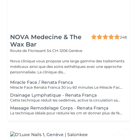
NOVA Medecine & The
248
Wax Bar
Route de Florissant 54
CH-1206 Genève
Nova clinique vous propose une large gamme des traitements
médicaux ainsi que des soins esthétiques avec une approche
personnalisée. La clinique dis...
Miracle Face / Renata Franca
Miracle Face Renata Franca 30 ou 60 minutes Le Miracle Face est un soin visage 100% manuel, inspiré de la méthode brésilienne Renata Franca. Cette technique intense combine des mouvements de sculpting, drainage et tonification pour redessiner l'ovale du visage et redonner de l'éclat à la peau. Grâce à une gestuelle rythmée et enveloppante, ce soin stimule la microcirculation, détend les tensions musculaires du visage et relance l'oxygénation des tissus. Le résultat est immédiatement visible : un teint frais et lumineux, des traits repulpés, un ovale du visage retendu et un regard reposé. Les bienfaits du soin : Effet lifting naturel et immédiat Peau plus tonique, plus ferme Teint unifié et lumineux Relâchement des tensions du visage Détente profonde Un soin idéal pour préparer sa peau avant un événement, ou tout simplement pour s'offrir une parenthèse de bien-être régulière. Durée :30 ou 60 minutes
Drainage Lymphatique - Renata França
Cette technique réduit les oedèmes, active la circulation sanguine et potentialise un réseaux complexe de vaisseaux ou passent les fluides corporels, réduisant ainsi la tant redouté cellulite.
Massage Remodelage Corps - Renata França
La technique idéale pour réduire les cm et donner plus de fermeté, de forme au corps. Elle réorganise les cellules graisseuses afin de les déplacer au bon endroit.