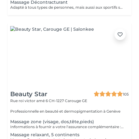
Massage Décontracturant
Adapté à tous types de personnes, mais aussi aux sportifs souhaitant améliorer leur récupération musculaire lors d'une préparation sportive. Plus tonique dans les manuvres, il draine et apporte confort musculaire tout en permettant de maintenir un volume d'entraînement optimal.
Beauty Star
105
Rue roi victor amé 6
CH-1227 Carouge GE
Professionnelle en beauté et dermopigmentation à Genève
Massage zone (visage, dos,tête,pieds)
Informations à fournir a votre l'assurance complémentaire : Numéro Asca : RCC F 429062 Maria Santoro levita
Massage relaxant, 5 continents