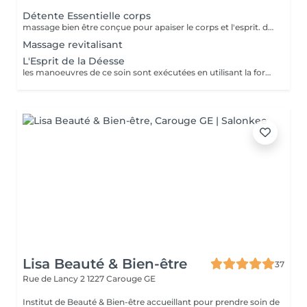
Détente Essentielle corps
massage bien être conçue pour apaiser le corps et l'esprit. des mouvements doux et fluides sont utilisés pour détendre les muscles et favoriser la circulation énergétique.Le soin est adapté aux besoins spécifique de chaque client, offrant une expérience sur mesure.
Massage revitalisant
L'Esprit de la Déesse
les manoeuvres de ce soin sont exécutées en utilisant la forme du 8 de l'infini sur l'ensemble du corps pour se finir au visage . La symbolique de ces manoeuvres en évoque l'énergie cosmique, cette circulation harmonieuse jamais interrompue. il est réalisé avec l'huile corporelle Oléa Antica,Baume des Origines nourrissant.
Lisa Beauté & Bien-être
37
Rue de Lancy 2
1227 Carouge GE
Institut de Beauté & Bien-être accueillant pour prendre soin de