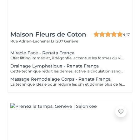
Maison Fleurs de Coton
447
Rue Adrien-Lachenal 13
1207 Genève
Miracle Face - Renata França
Effet lifting immédiat, il dégonfle, accentue les formes du visage et favorise la revitalisation naturelle de la peau.
Drainage Lymphatique - Renata França
Cette technique réduit les dèmes, active la circulation sanguine et potentialise un réseaux complexe de vaisseaux ou passent les fluides corporels, réduisant ainsi la tant redouté cellulite.
Massage Remodelage Corps - Renata França
La technique idéale pour réduire les cm et donner plus de fermeté, de forme au corps. Elle lisse et améliore la qualité de la peau