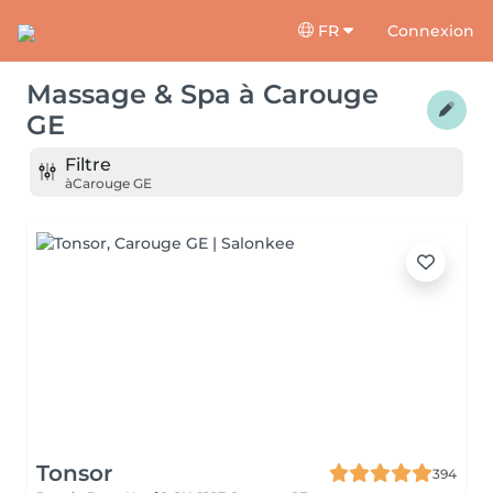
FR
Connexion
Massage & Spa
à
Carouge
GE
Filtre
à
Carouge GE
Tonsor
394