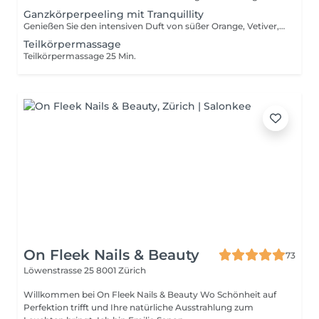
Ganzkörperpeeling mit Tranquillity
Genießen Sie den intensiven Duft von süßer Orange, Vetiver, Rose, Geranie, Sandelholz, Zedernholz und Vanille. Die Haut wird tief mit reichhaltigen Ölen von Amaranth und Mandel genährt und gleichzeitig mit feuchtigkeitsspendenden Zucker-Kristallen sanft gepeelt.
Teilkörpermassage
Teilkörpermassage 25 Min.
On Fleek Nails & Beauty
73
Löwenstrasse 25
8001 Zürich
Willkommen bei On Fleek Nails & Beauty Wo Schönheit auf
Perfektion trifft und Ihre natürliche Ausstrahlung zum