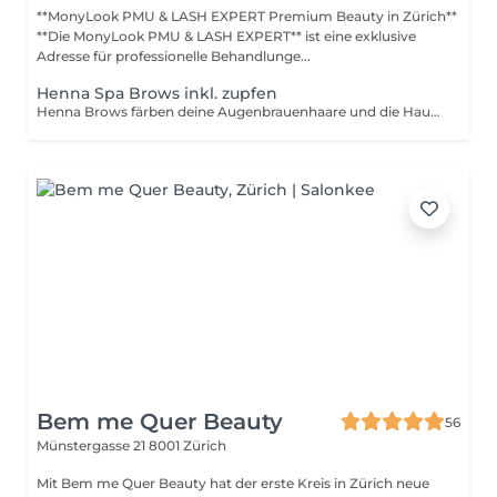
**MonyLook PMU & LASH EXPERT Premium Beauty in Zürich**
**Die MonyLook PMU & LASH EXPERT** ist eine exklusive
Adresse für professionelle Behandlunge...
Henna Spa Brows inkl. zupfen
Henna Brows färben deine Augenbrauenhaare und die Haut darunter mit einer natürlichen Henna Farbe. Dadurch werden sie perfekt in Form gebracht und man erhält einen natürlichen Tattoo-Effekt ganz ohne Permanent Make-up.
Bem me Quer Beauty
56
Münstergasse 21
8001 Zürich
Mit Bem me Quer Beauty hat der erste Kreis in Zürich neue