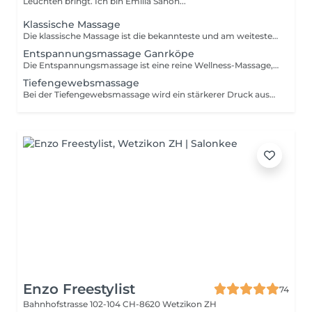
Leuchten bringt. Ich bin Emilia Sanon...
Klassische Massage
Die klassische Massage ist die bekannteste und am weitesten verbreitete Massageform. Die Technik wird angewandt zur Vorbeugung und Behandlung von physischen oder auch stressbedingten Beschwerden. Mit verschiedenen Massagegriffen wird der Körper in einen Zustand der Entspannung versetzt und du kannst dich vollkommen fallen lassen.
Entspannungsmassage Ganrköpe
Die Entspannungsmassage ist eine reine Wellness-Massage, die dazu dient sich eine Auszeit zu nehmen und einfach mal so richtig zu relaxen. Hier geht es nicht darum spezifische Probleme oder Schmerzen zu behandeln, sondern einfach die Augen zu schließen und sich in gemütlichem Ambiente bei einer sanften Massage zu entspannen.
Tiefengewebsmassage
Bei der Tiefengewebsmassage wird ein stärkerer Druck ausgeübt und den Muskelknoten oder Triggerpunkten mehr Aufmerksamkeit geschenkt. Wenn du bestimmte Körperregionen hast, die individuelle Aufmerksamkeit erfordern, kann eine therapeutische Massage dazu beitragen, Verspannungen zu lösen, die Beweglichkeit zu erhöhen und chronische Schmerzen zu lindern.
Enzo Freestylist
74
Bahnhofstrasse 102-104
CH-8620 Wetzikon ZH