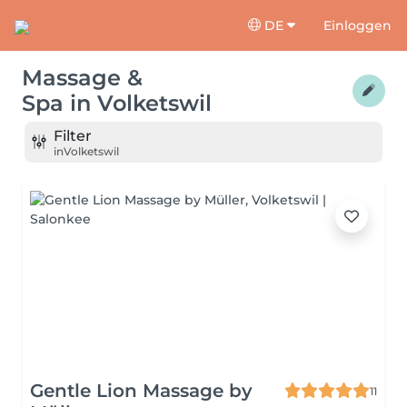
DE
Einloggen
Massage &
Spa
in
Volketswil
Filter
in
Volketswil
Gentle Lion Massage by
11