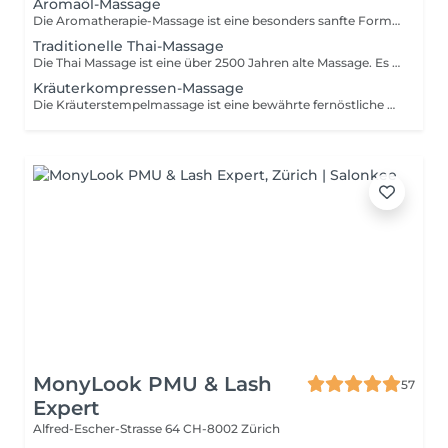
Aromaöl-Massage
Die Aromatherapie-Massage ist eine besonders sanfte Form der klassischen Massage. Anders als bei einer herkömmlichen Öl-Massage, bei der das Massageöl keine Duftstoffe enthält, werden bei einer Aromatherapie-Massage spezielle ätherische Duftöle eingesetzt.
Traditionelle Thai-Massage
Die Thai Massage ist eine über 2500 Jahren alte Massage. Es ist eine Verbindung aus Akupressur, Dehnung und Meditation und folgt bestimmten Energiebahnen (Sen). Die innere Kraft und Energie wird aktiviert, um zum Zustand der Harmonie zurückzufinden.
Kräuterkompressen-Massage
Die Kräuterstempelmassage ist eine bewährte fernöstliche Massage, die auf das Wohlbefinden des ganzen Körpers zielt.
MonyLook PMU & Lash
57
Expert
Alfred-Escher-Strasse 64
CH-8002 Zürich