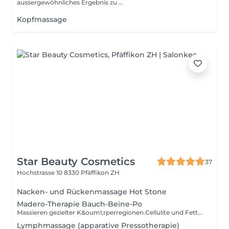
aussergewöhnliches Ergebnis zu ...
Kopfmassage
Star Beauty Cosmetics
37
Hochstrasse 10
8330 Pfäffikon ZH
Nacken- und Rückenmassage Hot Stone
Madero-Therapie Bauch-Beine-Po
Massieren gezielter K&ouml;rperregionen.Cellulite und Fettdepots werden dank speziellen Holzelementen auf nat&uuml;rliche Weise "wegmassiert", ausserdem wir das Lymphsysten angeregt, der Stoffwechsel wird beschleunigt, Toxine werden ausgeschieden, die Fettverbrennung wird angeregt.
Lymphmassage (apparative Pressotherapie)