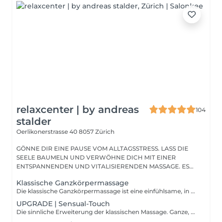
relaxcenter | by andreas
104
stalder
Oerlikonerstrasse 40
8057 Zürich
GÖNNE DIR EINE PAUSE VOM ALLTAGSSTRESS. LASS DIE
SEELE BAUMELN UND VERWÖHNE DICH MIT EINER
ENTSPANNENDEN UND VITALISIERENDEN MASSAGE. ES
GEHT UM DICH!...
Klassische Ganzkörpermassage
Die klassische Ganzkörpermassage ist eine einfühlsame, in die Tiefe der Muskulatur reichende Massage. Durch eine gezielte Grifftechnik, Streichungen und Kneten wird ein wohltuender Effekt auf der Haut und in der Muskulatur ausgelöst. Verspannte Muskeln werden gelockert und die Durchblutung wird angeregt.
UPGRADE | Sensual-Touch
Die sinnliche Erweiterung der klassischen Massage. Ganze, nahtlose Streichungen von den Beinen bis hin zum Nacken. Ohne Decktuch auf der beheizten Massageliege für ganze 120 Minuten. "Wichtig zu Beachten - NO SEX!