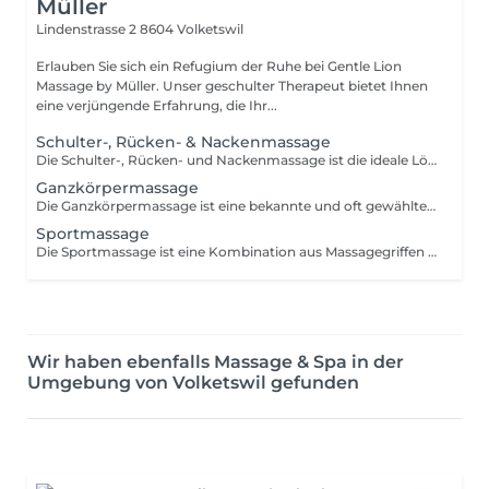
Müller
Lindenstrasse 2
8604 Volketswil
Erlauben Sie sich ein Refugium der Ruhe bei Gentle Lion
Massage by Müller. Unser geschulter Therapeut bietet Ihnen
eine verjüngende Erfahrung, die Ihr...
Schulter-, Rücken- & Nackenmassage
Die Schulter-, Rücken- und Nackenmassage ist die ideale Lösung bei Muskelverspannungen, die durch Knoten oder Haltungsschäden im Oberkörper verursacht werden.
Ganzkörpermassage
Die Ganzkörpermassage ist eine bekannte und oft gewählte Massageform. Die Technik wird angewandt zur Vorbeugung und Behandlung von physischen oder auch stressbedingten Beschwerden. Mit verschiedenen Massagegriffen wird der Körper in einen Zustand der Entspannung versetzt und du kannst dich vollkommen fallen lassen.
Sportmassage
Die Sportmassage ist eine Kombination aus Massagegriffen der Klassischen Massage. Sie hilft bei Muskelverspannungen oder Beschwerden, die von sportlichen Aktivitäten stammen. Es wird lokal gearbeitet und spezielle Muskelgruppen gezielt behandelt.
Wir haben ebenfalls Massage & Spa in der
Umgebung von Volketswil gefunden