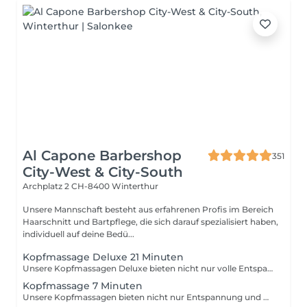
Al Capone Barbershop
351
City-West & City-South
Archplatz 2
CH-8400 Winterthur
Unsere Mannschaft besteht aus erfahrenen Profis im Bereich
Haarschnitt und Bartpflege, die sich darauf spezialisiert haben,
individuell auf deine Bedü...
Kopfmassage Deluxe 21 Minuten
Unsere Kopfmassagen Deluxe bieten nicht nur volle Entspannung und Genuss, sondern auch eine ganze Reihe von gesundheitlichen Vorteilen. Durch die Massage werden Verspannungen und Verkrampfungen in deinem Nacken und Kopf gelöst. Dies kann dazu beitragen, Spannungskopfschmerzen und Migräne zu reduzieren oder sogar ganz zu vermeiden. Die Massage fördert auch die Durchblutung der Kopfhaut und verbessert somit die Versorgung der Haarfollikel mit Nährstoffen und Sauerstoff. Dies kann zu gesünderem und kräftigerem Haar führen. Die Kopfmassage kann auch Stress und Angstzustände reduzieren, da sie die Produktion von Endorphinen und Serotonin im Körper stimuliert. Diese Hormone können helfen, die Stimmung zu verbessern und ein Gefühl der Entspannung und Ruhe zu fördern. Unsere erfahrenen Barber verwenden nur die besten Techniken und Öle, um dir ein unvergessliches Erlebnis zu bieten. Wir sind sicher, dass du die Vorteile einer Kopfmassage spüren wirst und dich danach entspannt und erfrischt fühlen wirst. Komm vorbei und erlebe selbst, wie eine Kopfmassage dein Wohlbefinden steigern kann.
Kopfmassage 7 Minuten
Unsere Kopfmassagen bieten nicht nur Entspannung und Genuss, sondern auch eine ganze Reihe von gesundheitlichen Vorteilen. Durch die Massage werden Verspannungen und Verkrampfungen in deinem Nacken und Kopf gelöst. Dies kann dazu beitragen, Spannungskopfschmerzen und Migräne zu reduzieren oder sogar ganz zu vermeiden. Die Massage fördert auch die Durchblutung der Kopfhaut und verbessert somit die Versorgung der Haarfollikel mit Nährstoffen und Sauerstoff. Dies kann zu gesünderem und kräftigerem Haar führen. Die Kopfmassage kann auch Stress und Angstzustände reduzieren, da sie die Produktion von Endorphinen und Serotonin im Körper stimuliert. Diese Hormone können helfen, die Stimmung zu verbessern und ein Gefühl der Entspannung und Ruhe zu fördern. Unsere erfahrenen Barber verwenden nur die besten Techniken und Öle, um dir ein unvergessliches Erlebnis zu bieten. Wir sind sicher, dass du die Vorteile einer Kopfmassage spüren wirst und dich danach entspannt und erfrischt fühlen wirst. Komm vorbei und erlebe selbst, wie eine Kopfmassage dein Wohlbefinden steigern kann.