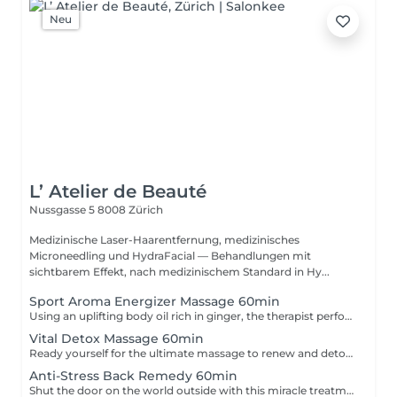
Neu
L’ Atelier de Beauté
Nussgasse 5
8008 Zürich
Medizinische Laser-Haarentfernung, medizinisches
Microneedling und HydraFacial — Behandlungen mit
sichtbarem Effekt, nach medizinischem Standard in Hy...
Sport Aroma Energizer Massage 60min
Using an uplifting body oil rich in ginger, the therapist performs massage steps which focus on knuckle and thumb pressure to loosen tight and tense muscles. This toning massage is truly one of our most energizing treatments.
Vital Detox Massage 60min
Ready yourself for the ultimate massage to renew and detoxify. Performed with a lemongrass/peppermint massage oil, the therapist uses lymphatic techniques to release toxins, stimulate circulation and leave the body feeling refreshed.
Anti-Stress Back Remedy 60min
Shut the door on the world outside with this miracle treatment created to alleviate tension in the back, neck and shoulders. Both energizing and relaxing, this stress-boosting treatment leaves you with a complete sense of well-being.