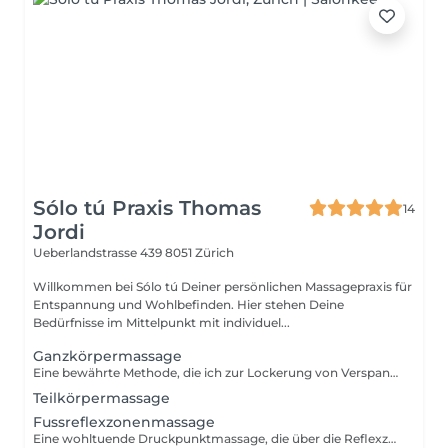
Sólo tú Praxis Thomas
14
Jordi
Ueberlandstrasse 439
8051 Zürich
Willkommen bei Sólo tú Deiner persönlichen Massagepraxis für
Entspannung und Wohlbefinden. Hier stehen Deine
Bedürfnisse im Mittelpunkt mit individuel...
Ganzkörpermassage
Eine bewährte Methode, die ich zur Lockerung von Verspannungen, Förderung der Durchblutung und Entspannung der Muskulatur einsetze. Mit gezielten Grifftechniken sorge ich für Dein Wohlbefinden und neue Energie.
Teilkörpermassage
Fussreflexzonenmassage
Eine wohltuende Druckpunktmassage, die über die Reflexzonen der Füsse den gesamten Körper harmonisiert. Sie fördert die Durchblutung, löst Blockaden und unterstützt die natürliche Regeneration.