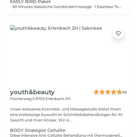
EARLY BIRD-Paket
- 60 Minuten klassische Ganzkörpermassage - 1 Espresso ToGo - 2x passaDuo Punkt DAS ANGEBOT IST JEWEILS GÜLTIG VON MONTAG BIS FREITAG AUF DEN ERSTEN TERMIN UM 07:30 UHR
youth&beauty
85
Fischerweg 5
8703 Erlenbach ZH
Unser exklusives Kosmetik- und Massagestudio bietet Ihnen
eine erstklassige Auswahl an Schönheitsbehandlungen für Ihr
Gesicht und Ihren Körper. Wir si...
BODY Strategist Cellulite
Diese intensive Anti-Cellulite Behandlung mit thermogenetischem Effekt wirkt entschlackend und verbessert die Mikrozirkulation. Eine Mischung aus ätherischen Ölen fördert den Fettabbau im Gewebe und lässt typische Merkmale der Cellulite verschwinden. Für eine ebenmässigere Haut.