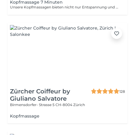
Kopfmassage 7 Minuten
Unsere Kopfmassagen bieten nicht nur Entspannung und Genuss, sondern auch eine ganze Reihe von gesundheitlichen Vorteilen. Durch die Massage werden Verspannungen und Verkrampfungen in deinem Nacken und Kopf gelöst. Dies kann dazu beitragen, Spannungskopfschmerzen und Migräne zu reduzieren oder sogar ganz zu vermeiden. Die Massage fördert auch die Durchblutung der Kopfhaut und verbessert somit die Versorgung der Haarfollikel mit Nährstoffen und Sauerstoff. Dies kann zu gesünderem und kräftigerem Haar führen. Die Kopfmassage kann auch Stress und Angstzustände reduzieren, da sie die Produktion von Endorphinen und Serotonin im Körper stimuliert. Diese Hormone können helfen, die Stimmung zu verbessern und ein Gefühl der Entspannung und Ruhe zu fördern. Unsere erfahrenen Barber verwenden nur die besten Techniken und Öle, um dir ein unvergessliches Erlebnis zu bieten. Wir sind sicher, dass du die Vorteile einer Kopfmassage spüren wirst und dich danach entspannt und erfrischt fühlen wirst. Komm vorbei und erlebe selbst, wie eine Kopfmassage dein Wohlbefinden steigern kann.
Zürcher Coiffeur by
128
Giuliano Salvatore
Birmensdorfer- Strasse 5
CH-8004 Zürich
Kopfmassage