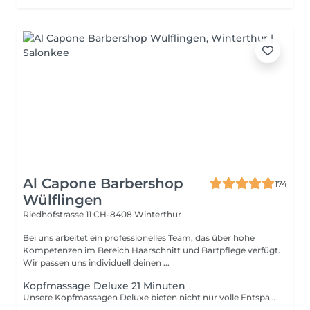
Al Capone Barbershop
174
Wülflingen
Riedhofstrasse 11
CH-8408 Winterthur
Bei uns arbeitet ein professionelles Team, das über hohe
Kompetenzen im Bereich Haarschnitt und Bartpflege verfügt.
Wir passen uns individuell deinen ...
Kopfmassage Deluxe 21 Minuten
Unsere Kopfmassagen Deluxe bieten nicht nur volle Entspannung und Genuss, sondern auch eine ganze Reihe von gesundheitlichen Vorteilen. Durch die Massage werden Verspannungen und Verkrampfungen in deinem Nacken und Kopf gelöst. Dies kann dazu beitragen, Spannungskopfschmerzen und Migräne zu reduzieren oder sogar ganz zu vermeiden. Die Massage fördert auch die Durchblutung der Kopfhaut und verbessert somit die Versorgung der Haarfollikel mit Nährstoffen und Sauerstoff. Dies kann zu gesünderem und kräftigerem Haar führen. Die Kopfmassage kann auch Stress und Angstzustände reduzieren, da sie die Produktion von Endorphinen und Serotonin im Körper stimuliert. Diese Hormone können helfen, die Stimmung zu verbessern und ein Gefühl der Entspannung und Ruhe zu fördern. Unsere erfahrenen Barber verwenden nur die besten Techniken und Öle, um dir ein unvergessliches Erlebnis zu bieten. Wir sind sicher, dass du die Vorteile einer Kopfmassage spüren wirst und dich danach entspannt und erfrischt fühlen wirst. Komm vorbei und erlebe selbst, wie eine Kopfmassage dein Wohlbefinden steigern kann.