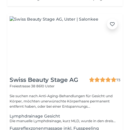
Swiss Beauty Stage AG
73
Freiestrasse 38
8610 Uster
Sie suchen nach Anti-Aging-Behandlungen für Gesicht und
Körper, möchten unerwünschte Körperhaare permanent
entfernt haben, oder bei einer Entspannungs...
Lymphdrainage Gesicht
Die manuelle Lymphdrainage, kurz MLD, wurde in den dreissiger Jahren des 20. Jahrhunderts von Dr. Vodder und seiner Ehefrau in Frankreich entwickelt. Die MLD ist eine sehr sanfte Massageform zur Verbesserung des Lymphflusses. Mit rhythmischen Druckimpulsen wird der Abfluss von Gewebeflüssigkeit über das Lymph- und Venensystem gefördert. Durch diese sanfte und langsame Streichmassage sorgen spezielle Grifftechniken für das Öffnen der Abtransportkanäle, um Schwellungen zu reduzieren und Schlackenstoffe abzubauen. Nehmen Sie nach der Behandlung bitte ausreichend Flüssigkeit wie zum Beispiel stilles Mineralwasser zu sich, um den Abtransport der gelösten Lymphe zu unterstützen. Das Konzept der Lymphdrainage hat zum Ziel, das gestörte Gleichgewicht zwischen der Menge von Gewebewasser und der Leistungsfähigkeit der Lymphbahnen wiederherzustellen. Gleichzeitig wird auch das Immunsystem angeregt. Die Lymphdrainage hat eine stark entspannende, schmerzlindernde, wohltuende und beruhigende Wirkung und ist wichtig zur Anregung | Aktivierung der Immunabwehr. Sie trägt somit einen wesentlichen Teil zu Ihrer Gesundheit bei. Wirkung der Lymphdrainage: entwässert entgiftet entschlackt beruhigt stärkt das Abwehrsystem Die Lymphdrainage eignet sich vor allem für Beschwerden bei denen es zu Stauungen (Ödemen) von Lymphe oder Wasser im Gewebe kommt. Beispiele: Blutergüße, Schwellungen nach Verletzungen Zerrungen, Verstauchungen, Luxationen Kopfschmerzen, HWS-Syndrom Migräne, Rheumatische Erkrankungen Allergien Eine grosse Bedeutung hat die manuelle Lymphdrainage auch bei der Nachbehandlung operativer Eingriffe, bei denen z.B: Lymphknoten entfernt worden sind oder nach Schönheitsoperationen im Gesicht. Kontraindikationen bei Lymphdrainage Akute Entzündungen Akute allergische Reaktionen Herzschwäche Wasseransammlungen in den Beinen aufgrund einer Herzerkrankung Blutgerinnungsstörungen Zustand nach einem Blutgerinnsel in den Venen Organstörungen Leber, Nieren, Kreislauf Technik der Manuellen Lymphdrainage Grundsätzlich wird das Unterhautgewebe mit sanftem Druck massiert. Es werden für diese Manuelle Lymphdrainage verschiedene Griffe verwendet. Kreisbewegungen Pump- und Zupfgriffe mit Hilfe von Daumen und Finger sogenannte Schröpfgriffe Drehgriffe, bei denen die Haut gegen die Unterhaut verschoben wird
Fussreflexzonenmassage inkl. Fusspeeling