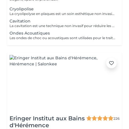
Cryolipolise
La cryolipolyse en plaques est un soin esthétique non invasif visant à réduire les amas graisseux localisés. Elle utilise le froid intense, appliqué via de grandes plaques sur la zone ciblée ( ventre,cuisses,bras,etc) pour cristalliser et détruire les cellules graisseuses. Ces cellules sont ensuite éliminées naturellement par l'organisme au fil des semaines. Cette technique indolore.
Cavitation
La cavitation est une technique non invasif pour réduire les amas graisseux localisés. Elle repose sur l'utilisation d'ultrasons qui provoquent la formation de microbulles dans les cellules graisseuses (adipocytes). Ces bulles éclatent, ce qui entraîne la destruction des cellules adipeuses, facilitant leur élimination naturelle par l'organisme. Après une séance de cavitation, il est fortement recommandé d'effectuer un drainage lymphatique ou une pressothérapie.
Ondes Acoustiques
Les ondes de choc ou acoustiques sont utilisées pour le traitement de la cellulite, sont des ondes à haute énergie qui pénètrent dans les tissus sous cutanés. Stimulent la circulation sanguine, améliorent le drainage lymphatique et favorisent la production de collagène. Cela aide à décomposer les amas graisseux et à raffermir la peau, réduisant ainsi l'apparence de la cellulite. Le traitement est non invasif et généralement bien toléré.
Eringer Institut aux Bains
226
d'Hérémence