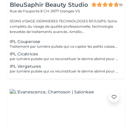
BleuSaphir Beauty Studio
19
Rue de Fauporte 8
CH-3977 Granges VS
SOINS VISAGE DERNIERES TECHNOLOGIES RF/US/PS: Soins
complets du visage de qualité professionnelle, technologie
brevetée de traitements avancés. Amélio...
IPL Couperose
Traitement par lumière pulsée qui va capter les petits vaisseaux pour en briser les parois, créer la coagulation et l'effondrement de ces vaisseaux
IPL Cicatrices
par lumière pulsée qui va reconstituer le derme abimé pour en atténuer les marques et aplanir la cicatrice. Plusieurs séances seront nécessaires
IPL Vergetures
par lumière pulsée qui va reconstituer le derme abimé pour en atténuer les marques et aplanir les vergetures. Plusieurs séances seront nécessaires