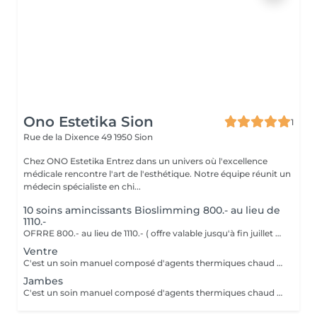
Ono Estetika Sion
1
Rue de la Dixence 49
1950 Sion
Chez ONO Estetika Entrez dans un univers où l'excellence
médicale rencontre l'art de l'esthétique. Notre équipe réunit un
médecin spécialiste en chi...
10 soins amincissants Bioslimming 800.- au lieu de
1110.-
OFRRE 800.- au lieu de 1110.- ( offre valable jusqu'à fin juillet ) Cet enveloppement amincissant offre des bienfaits remarquables, faisant de lui un soin tout en un qui procure une expérience exceptionnelle. Les résultats sont visible dès la première séance. La silhouette est redéfinie et la peau embellie. - Réduction des graisses localisées - Fermeté & tonicité de la peau - Améliore la circulation & draine - Affine, lisse & redessine la silhouette
Ventre
C'est un soin manuel composé d'agents thermiques chaud et froid en 4 étapes unique, agissant en synergie pour détoxifier, sculpter le ventre. L'enveloppement est combinée avec 4 produits hautement concentrés en actifs, caféine, algues et huiles essentielles pour garantir des résultats remarquables dès le 1er soin. - Détoxifie et augmente la circulation sanguine - Favorise la réduction des amas graisseux - Améliore la réduction des graisses indésirables le ventre, la taille. - Favorise l'amincissement, la perte de poids .
Jambes
C'est un soin manuel composé d'agents thermiques chaud et froid en 4 étapes unique, agissant en synergie pour detoxifier, combattre la cellulite, sculpter la silhouette, soulager les jambes lourdes, ou bien atténuer les vergetures. L'enveloppement est combinée avec 4 produits hautement concentrés en actifs, caféine, algues et huiles essentielles pour garantir des résultats remarquables dès le 1er soin. - Détoxifie et augmente la circulation sanguine - Favorise la réduction de la cellulite et des amas graisseux - Améliore l'apparence des varices, vergetures et favorise la réduction des graisses indésirables . - Favorise l'amincissement, la perte de poids et réduit la sensation de jambes fatiguées.