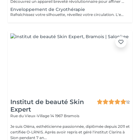
Découvrez un appareil breveté révolutionnaire pour affiner et lisser votre silhouette. Grâce à un mouvement ondulatoire unique, cet appareil innovant stimule naturellement le retour veineux et lymphatique, non invasif et sans effort de votre part. Particulièrement efficace sur le haut du corps ventre, poitrine, bras il permet une activation musculaire douce et profonde, sans recours à des stimulations inconfortables. Au contraire, chaque séance offre une véritable expérience de détente et de relaxation profonde. Le massage se fait de l'intérieur vers l'extérieur, en respectant le rythme naturel du corps. Ce procédé agit en synergie avec votre propre capacité d'auto-régulation : c'est votre corps lui-même qui retrouve son équilibre, réactive ses fonctions essentielles, et fonctionne à nouveau à son plein potentiel. Ce soin peut être combiné avec le palper rouler starvac. Conseillé en cure minimum 2x par semaine (11seances) Pour tout comprendre 1. Amélioration du drainage lymphatique Le système lymphatique aide à éliminer les déchets, les toxines et l'excès de liquide. Une bonne circulation permet un meilleur drainage, ce qui réduit la rétention d'eau, souvent associée à la cellulite. 2. Oxygénation des tissus Une bonne circulation sanguine apporte plus d'oxygène et de nutriments aux cellules de la peau et des tissus sous-cutanés. Une peau mieux nourrie est plus ferme et plus tonique, ce qui rend la cellulite moins visible. 3. Stimulation du métabolisme local Une bonne circulation stimule le métabolisme des graisses (lipolyse), ce qui peut aider à réduire les cellules graisseuses responsable de l'effet "peau d'orange" 4. Réduction de l'inflammation La mauvaise circulation peut entraîner une inflammation chronique légère, favorisant la fibrose (durcissement des tissus). Une meilleure circulation aide à prévenir ou réduire cette fibrose, rendant la peau plus souple. 5. Prévention de l'accumulation des déchets Une circulation fluide empêche les toxines de s'accumuler dans les tissus, ce qui contribue à garder la peau plus lisse.
Enveloppement de Cryothérapie
Rafraîchissez votre silhouette, réveillez votre circulation. L'enveloppement froid est un soin corps à base de gels cryo-actifs qui provoquent un effet glaçon contrôlé sur la peau. Cette baisse de température stimule naturellement le corps pour : - Activer la microcirculation - Favoriser le drainage et l'élimination des toxines - Raffermir les tissus et réduire l'aspect peau d'orange - Apporter une sensation immédiate de légèreté À base de menthol, camphre et extraits naturels donne une sensation de fraîcheur intense, effet gainant. Idéal pour les jambes lourdes, la rétention d'eau ou en complément d'un programme minceur. En soin simple ou cure complète
Institut de beauté Skin
12
Expert
Rue du Vieux-Village 14
1967 Bramois
Je suis Oléna, esthéticienne passionnée, diplômée depuis 2011 et
certifiée O-LRNIS. Après avoir repris et géré l'institut Clarins à
Sion pendant 7 an...