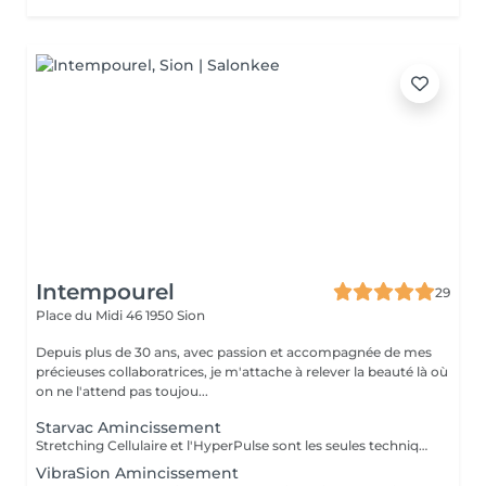
Intempourel
29
Place du Midi 46
1950 Sion
Depuis plus de 30 ans, avec passion et accompagnée de mes
précieuses collaboratrices, je m'attache à relever la beauté là où
on ne l'attend pas toujou...
Starvac Amincissement
Stretching Cellulaire et l'HyperPulse sont les seules techniques permettant de travailler un double pli de peau tissulaire pour une action superficielle et profonde. Cette nouvelle combinaison permet de travailler sur les cellules graisseuses (adipocyte), les cellules jeunesses (fibroblaste) et les fibres de structure (élastine et collagène). Cure conseillée : 2x par semaine minimum (au mieux 3) les premiers résultats seront visibles après la 6 ième séance environ. Ce soin peut être associé avec des séances de MRM Vibrasion
VibraSion Amincissement