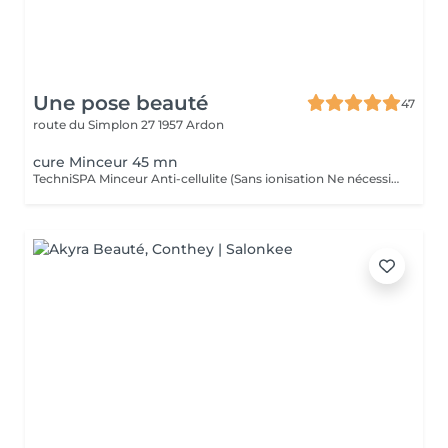
Une pose beauté
47
route du Simplon 27
1957 Ardon
cure Minceur 45 mn
TechniSPA Minceur Anti-cellulite (Sans ionisation Ne nécessite pas l'OLRNIS) Un soin minceur ciblé de 45 minutes pour affiner la silhouette là où vous le souhaitez. Dès la première séance, les résultats sont visibles et mesurables à l'aide d'un centimètre. L'Actisérum Minceur Anti-Cellulite est un concentré d'ingrédients naturels agissant en synergie pour réduire la cellulite. La Bromélaïne d'ananas aide à fragmenter les amas graisseux. La Caféine, reconnue pour son action brûle-graisses, favorise le déstockage en profondeur. Dès le premier soin, la silhouette apparaît plus lisse, plus tonique et les capitons sont visiblement atténués. Secrets du soin Les performances du Technispa® reposent sur un triple mécanisme d'action, réalisé sans ionisation : 1. Double Dermo Lipo-Aspiration Système breveté permettant une mobilisation cutanée en deux plis simultanés, doublant l'efficacité du soin. 2. Action mécanique ciblée (sans ionisation) Le soin est entièrement réalisé sans double ionisation, tout en assurant une pénétration optimale des actifs grâce à la technique manuelle spécifique. 3. Effet Thermique Minceur Une diffusion douce de chaleur qui fluidifie les graisses superficielles, stimule la micro-circulation et facilite le drainage pour lisser les capitons en profondeur.