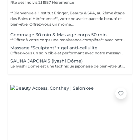
Rte des Indivis 21
1987 Hérémence
**Bienvenue à l'Institut Eringer, Beauty & SPA, au 2ème étage
des Bains d'Hérémence**, votre nouvel espace de beauté et
bien-être. Offrez-vous un mome...
Gommage 30 min & Massage corps 50 min
**Offrez à votre corps une renaissance complète** avec notre soin combiné **gommage et massage relaxant**. Commencez par un gommage exfoliant en profondeur qui élimine les impuretés et révèle la douceur naturelle de votre peau. Ensuite, plongez dans un état de relaxation totale grâce à un massage apaisant, conçu pour relâcher les tensions et revitaliser votre corps et votre esprit. Ce rituel est idéal pour ceux qui souhaitent retrouver une peau éclatante et profiter d'un moment de pure détente. Vous ressortirez avec une sensation de légèreté et une peau sublimée.
Massage "Sculptant" + gel anti-cellulite
Offrez-vous un soin ciblé et performant avec notre massage sculptant, spécialement conçu pour raffermir, lisser et redessiner la silhouette. Grâce à des techniques dynamiques et profondes, ce massage stimule la circulation, favorise le drainage et aide à réduire l'apparence de la cellulite. Pour prolonger les bienfaits à domicile, recevez en cadeau un gel anti-cellulite Eringer Switzerland (250 ml), www.eringerswitzerland.ch, aux actifs reconnus pour tonifier et affiner la peau. Une expérience alliant efficacité et bien-être, pour un corps visiblement plus ferme et harmonieux (valeur CHF 59.--).
SAUNA JAPONAIS (Iyashi Dôme)
Le Iyashi Dôme est une technique japonaise de bien-être utilisant des infrarouges longs pour détoxifier, relaxer et régénérer le corps. En provoquant une sudation profonde, il élimine efficacement les toxines et métaux lourds, tout en améliorant l'éclat de la peau. Une séance de 30 minutes permet de brûler jusqu'à 600 calories, favorisant ainsi la perte de poids. La chaleur infrarouge aide également à réduire le stress, relâcher les tensions musculaires et améliorer la qualité du sommeil. Enfin, il stimule la circulation sanguine et la régénération cellulaire, accélérant la récupération après l'effort.