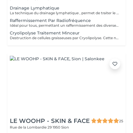
Drainage Lymphatique
La technique du drainage lymphatique , permet de traiter le système circulatoire, renforcer le système immunitaire, travail la rétention d´eau, soulage les jambes lourdes, améliore la qualité de la peau, aide à réduire la cellulite, améliore la qualité de sommeil. Dés les premières séances affine le corps .
Raffermissement Par Radiofréquence
Idéal pour tous, permettant un raffermissement des diverses parties du corps montrant des signes de relâchement et/ou vergetures. Que se soit le ventre, les cuisses, la banane sou-fessière, la face interne des genoux ou l'intérieur du bras, ce soin par radiofréquence stimulera la contraction et resserrement des fibres d'élastine et de collagène existantes ainsi que la production de nouvelles.
Cryolipolyse Traitement Minceur
Destruction de cellules graisseuses par Cryolipolyse. Cette nouvelle technologie permet de manière non-invasive et indolore d'éliminer par le froid les tissus graisseux avec lesquels elle entre en contact. Les zones cibles sont généralement sont: Bras, abdomen, hanches, flancs, face interne des genoux, intérieure des cuisses. Cet procédure est également idéale pour traiter le relâchement cutané
LE WOOHP - SKIN & FACE
25
Rue de la Lombardie 29
1950 Sion