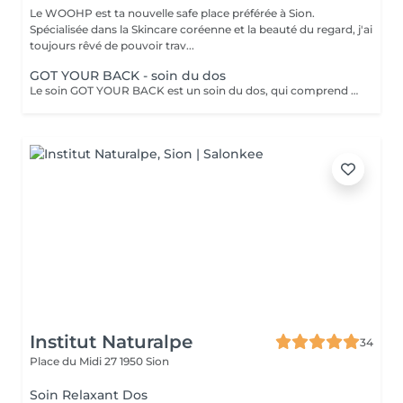
Le WOOHP est ta nouvelle safe place préférée à Sion.
Spécialisée dans la Skincare coréenne et la beauté du regard, j'ai
toujours rêvé de pouvoir trav...
GOT YOUR BACK - soin du dos
Le soin GOT YOUR BACK est un soin du dos, qui comprend un nettoyage complet et une purifications des imperfections de la nuque au fond du dos. Ce soin permettra de venir à bout de l'acné ou de certaines marques dans le dos qui peuvent parfois être causés par les peaux mortes. Un massage crânien et des épaules et fait durant la pause d'un masque pour un moment de détente inégalable.
Institut Naturalpe
34
Place du Midi 27
1950 Sion
Soin Relaxant Dos