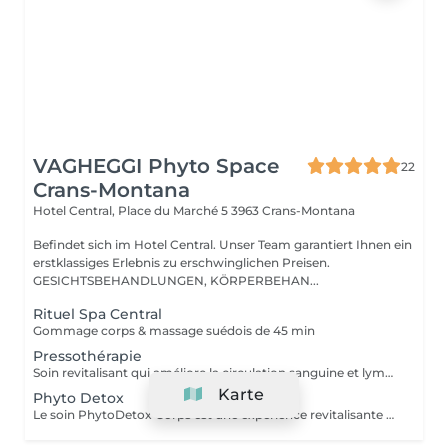
VAGHEGGI Phyto Space
22
Crans-Montana
Hotel Central, Place du Marché 5
3963 Crans-Montana
Befindet sich im Hotel Central. Unser Team garantiert Ihnen ein
erstklassiges Erlebnis zu erschwinglichen Preisen.
GESICHTSBEHANDLUNGEN, KÖRPERBEHAN...
Rituel Spa Central
Gommage corps & massage suédois de 45 min
Pressothérapie
Soin revitalisant qui améliore la circulation sanguine et lymphatique, réduit les dèmes et aide à affiner la silhouette. Idéal pour soulager les jambes lourdes et favoriser une meilleure récupération musculaire.
Karte
Phyto Detox
Le soin PhytoDetox Corps est une expérience revitalisante qui combine un gommage corporel, un enveloppement détoxifiant et un massage au choix. Ce traitement de 60 minutes élimine les toxines, améliore la circulation sanguine et nourrit la peau en profondeur, vous procurant une sensation de bien-être et de relaxation. Possibilité de combiné avec une session de pressothérapie de 30 minutes pour un total de 180.-