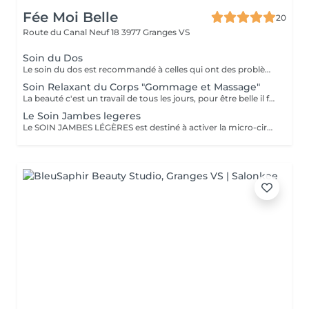
Fée Moi Belle
20
Route du Canal Neuf 18
3977 Granges VS
Soin du Dos
Le soin du dos est recommandé à celles qui ont des problèmes de petits boutons, de points noirs, de pelage, ou qui désirent entretenir une belle peau saine, et se relaxer sous les bienfaits de ce soin souvent oublié. Gommage, Nettoyage des imperfections, Massage, Enveloppement et application d'un soin hydratant
Soin Relaxant du Corps "Gommage et Massage"
La beauté c'est un travail de tous les jours, pour être belle il faut prendre soin de son corps au quotidien mais surtout savoir le chouchouter. Ce soin comprend le gommage au gant de Kessa et savon noir ainsi que le massage sur mesure du corps
Le Soin Jambes legeres
Le SOIN JAMBES LÉGÈRES est destiné à activer la micro-circulation des pieds et des jambes tout en procurant une sensation de bien-être. Les jambes, délassées et rafraîchies, retrouvent toute leur légèreté et leur beauté. Elles sont douces, détendues et parfaitement hydratées.