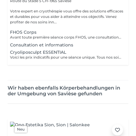
Route du Stade 5
CH-1965 Savièse
Votre expert en cryothérapie vous offre des solutions efficaces
et durables pour vous aider à atteindre vos objectifs. Venez
profiter de nos soins inn...
FHOS Corps
Avant toute première séance corps FHOS, une consultation préalable est nécessaire afin d'évaluer vos besoins spécifiques. Celle-ci se déroule juste avant votre premier traitement et doit être réservée par téléphone. Nous pourrons ainsi convenir du temps nécessaire selon les options choisies. Nos soins corps exclusifs FHOS comprennent un traitement de Base, avec la possibilité d'ajouter des options selon vos besoins. Protocole Plus : - "Intense" pour un soin en profondeur - "Repair" pour une régénération ciblée - "Pré-Med" pour préparer la peau avant un traitement invasif médecine esthétique Option Charbon Actif pour une purification optimale, en complément d'un traitement Base ou Plus Notre équipe vous guidera lors de votre première réservation et reste à votre disposition pour toute question.
Consultation et informations
Cryoliposculpt ESSENTIAL
Voici les prix indicatifs pour une séance unique. Tous nos soins Bodysculpting sont réalisés après un entretien conseil gratuit et sans engagement. Le prix définitif sera établi sur devis. Des rabais s'appliquent pour les séances multiples ou l'utilisation de plusieurs technologies.
Wir haben ebenfalls Körperbehandlungen in
der Umgebung von Savièse gefunden
Neu