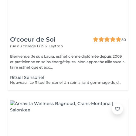
O'coeur de Soi
50
rue du collège 13
1912 Leytron
Bienvenue, Je suis Laura, esthéticienne diplômée depuis 2009
et praticienne en soins énergétiques. Mon approche allie savoir-
faire esthétique et acc...
Rituel Sensoriel
Nouveau : Le Rituel Sensoriel Un soin alliant gommage du dos au sucre et massage relaxant du corps. Choisissez l'univers olfactif qui vous accompagnera tout au long de votre soin : Sieste sous l'Oranger Relaxation & lâcher-prise Escale à Cuba Énergie & vitalité Murmure Gourmand Douceur & réconfort Une expérience sensorielle unique, pour un véritable moment de bien-être