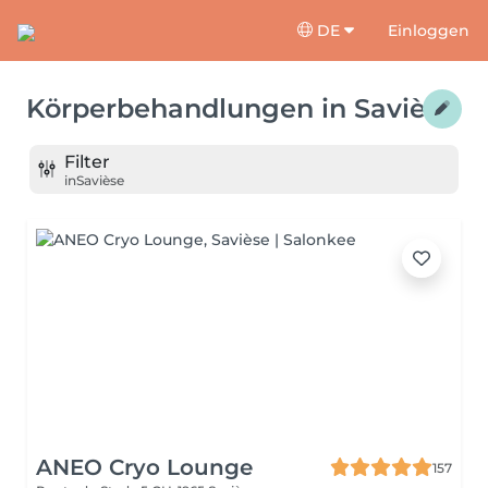
DE
Einloggen
Körperbehandlungen
in
Savièse
Filter
in
Savièse
ANEO Cryo Lounge
157