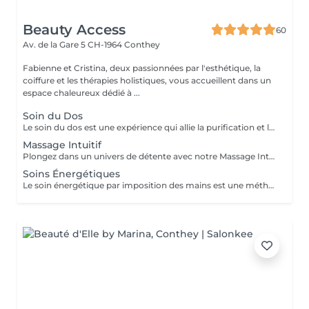
Beauty Access
60
Av. de la Gare 5
CH-1964 Conthey
Fabienne et Cristina, deux passionnées par l'esthétique, la
coiffure et les thérapies holistiques, vous accueillent dans un
espace chaleureux dédié à ...
Soin du Dos
Le soin du dos est une expérience qui allie la purification et la relaxation spécialement conçue pour répondre aux besoins de cette zone souvent négligée.
Massage Intuitif
Plongez dans un univers de détente avec notre Massage Intuitif, une approche personnalisée qui s'adapte à vos besoin uniques. Ce soin alliant techniques traditionnelles et sensibilité, vise à libérer les tensions accumulées et à rétablir l'harmonie entre le corps et l'esprit.
Soins Énergétiques
Le soin énergétique par imposition des mains est une méthode douce et intuitive qui vise à rééquilibrer les flux énergétiques du corps et de l'esprit. Par un toucher léger ou simplement en tenant les mains au-dessus du corps, je canalise une ou plusieurs énergies pour favoriser l'auto-guérison naturelle. Ce soin peut être reçu en présence, dans un cadre calme et sécurisant, ou à distance, avec la même efficacité, grâce à la nature subtile de l'énergie qui dépasse les limites de l'espace et du temps. En séance, la personne peut ressentir chaleur, picotements, émotions libérées ou une profonde sensation de paix. Adapté à tous, ce soin soutient le bien-être global, accompagne les périodes de transformation et renforce l'équilibre intérieur. Il peut être pratiqué en complément d'un suivi médical, sans jamais s'y substituer ou dans une démarche de développement personnel.