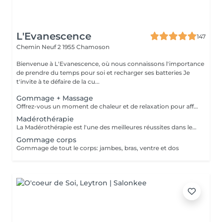
L'Evanescence
147
Chemin Neuf 2
1955 Chamoson
Bienvenue à L'Evanescence, où nous connaissons l'importance
de prendre du temps pour soi et recharger ses batteries Je
t'invite à te défaire de la cu...
Gommage + Massage
Offrez-vous un moment de chaleur et de relaxation pour affronter les journées plus courtes. Gommage de tout le corps (15 min) suivi d'un massage de tout le corps (60min)
Madérothérapie
La Madérothérapie est l'une des meilleures réussites dans les soins remodelants, anti-cellulite, raffermissants, drainants, anti-âge et bien-sûr 100% naturel. LES BIENFAITS Casse les capitons graisseux, diminue la cellulite, 100% naturel, non invasif, sensation des jambes lourdes diminuée, lisse le grain de peau, activation du système lymphatique et micro-circulatoire, élimine les toxines, active le métabolisme, remodelant, tonifiant et raffermissant. RECOMMENDATIONS: Dans le cas d'une cure il est conseillé, pour un résultat rapide, de faire 2 séances par semaine. Si cela vous est impossible, veuillez au moins fixer un rendez-vous par semaine.
Gommage corps
Gommage de tout le corps: jambes, bras, ventre et dos