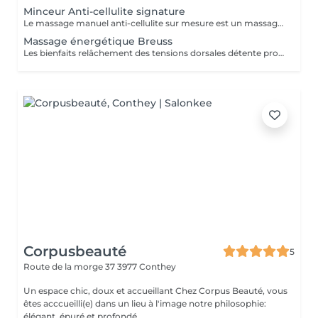
Minceur Anti-cellulite signature
Le massage manuel anti-cellulite sur mesure est un massage défibrosant qui stimule et améliore la circulation. Il rajeunit la peau et lui confère un plus bel aspect. La silhouette est remodelée, la peau d'orange diminue et le volume graisseux s'amoindrit peu à peu. Les huiles essentielles préparées sur mesure agissent en profondeur dans les tissus, un effet agréable et relaxant peut se faire ressentir. Une forfait avec 10 séances Et une consultation gratuite pour cibler vos objectifs minceur. Possibilité de régler en 3 fois.
Massage énergétique Breuss
Les bienfaits relâchement des tensions dorsales détente profonde de la colonne vertébrale diminution du stress et des blocages amélioration de la mobilité sensation de légèreté dans le dos Huile végétale de millepertuis + une huile essentielle.
Corpusbeauté
5
Route de la morge 37
3977 Conthey
Un espace chic, doux et accueillant Chez Corpus Beauté, vous
êtes acccueilli(e) dans un lieu à l'image notre philosophie:
élégant, épuré et profondé...