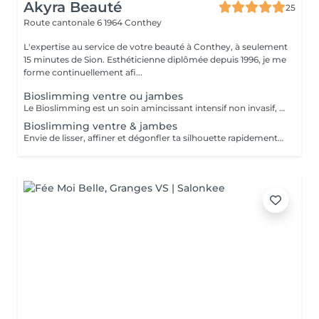
Akyra Beauté
25
Route cantonale 6
1964 Conthey
L'expertise au service de votre beauté à Conthey, à seulement
15 minutes de Sion. Esthéticienne diplômée depuis 1996, je me
forme continuellement afi...
Bioslimming ventre ou jambes
Le Bioslimming est un soin amincissant intensif non invasif, spécialement conçu pour cibler les amas graisseux localisés, affiner la silhouette et améliorer la qualité de la peau. Il est particulièrement efficace sur la zone du ventre.
Bioslimming ventre & jambes
Envie de lisser, affiner et dégonfler ta silhouette rapidement ? Le Bioslimming agit en profondeur dès la 1ère séance : Ventre plus plat Jambes affinées Réduction de la rétention d'eau Effet drainant immédiat Peau plus ferme et lisse