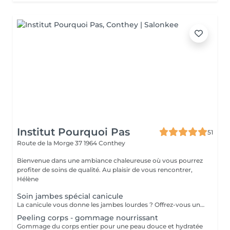
Institut Pourquoi Pas
51
Route de la Morge 37
1964 Conthey
Bienvenue dans une ambiance chaleureuse où vous pourrez
profiter de soins de qualité. Au plaisir de vous rencontrer,
Hélène
Soin jambes spécial canicule
La canicule vous donne les jambes lourdes ? Offrez-vous une parenthèse de fraîcheur avec notre Rituel Jambes Légères : un soin de 60 minutes combinant massage manuel drainant et cryothérapie. Une sensation de fraîcheur immédiate, des jambes plus légères et un moment rien que pour vous. 60 min 80 CHF Sur rendez-vous à l'Institut Pourquoi Pas.
Peeling corps - gommage nourrissant
Gommage du corps entier pour une peau douce et hydratée