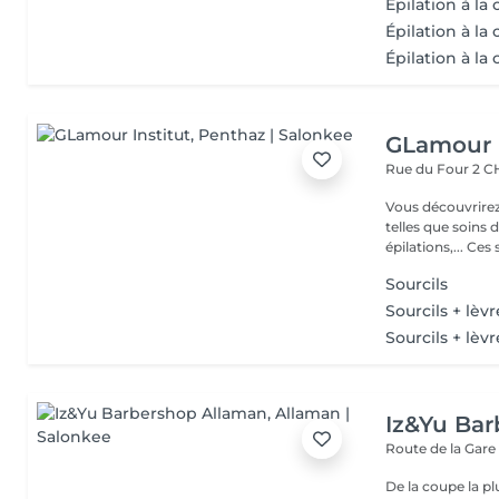
Epilation à la 
Épilation à la c
Épilation à la 
GLamour I
Rue du Four 2
C
Vous découvrirez
telles que soins
épilations,
Sourcils
Sourcils + lèvr
Sourcils + lè
Iz&Yu Ba
Route de la Gare
De la coupe la pl