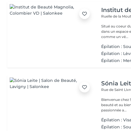
Institut 
Ruelle de la Mou
Situé au coeur du
dans un espace ent
comme un vé...
Épilation : Sou
Épilation : Lè
Épilation : M
Sónia Lei
Rue de Saint Livr
Bienvenue chez S
beauté et au bien-être. Fondé il y a 3 ans par Són
passionnée a...
Épilation : Vi
Épilation : Sou