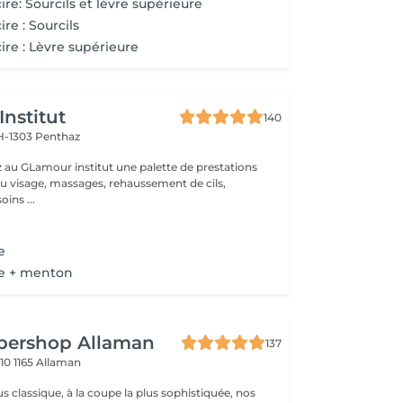
cire: Sourcils et lèvre supérieure
ire : Sourcils
cire : Lèvre supérieure
nstitut
140
H-1303 Penthaz
 au GLamour institut une palette de prestations
 du visage, massages, rehaussement de cils,
... Ces soins ...
e
vre + menton
rbershop Allaman
137
 10
1165 Allaman
us classique, à la coupe la plus sophistiquée, nos