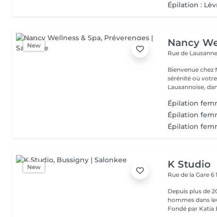
Épilation : Lè
Nancy We
New
Rue de Lausanne
Bienvenue chez N
sérénité où votre
Lausannoise, dan
Épilation fem
Épilation fem
Épilation fem
K Studio
New
Rue de la Gare 6
Depuis plus de 2
hommes dans leur
Fondé par Katia E