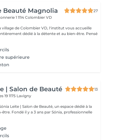
de Beauté Magnolia
27
tonnerie 1
1114 Colombier VD
 village de Colombier VD, l'institut vous accueille
ièrement dédié à la détente et au bien-être. Pensé
rcils
vre supérieure
enton
te | Salon de Beauté
13
es 19
1175 Lavigny
ónia Leite | Salon de Beauté, un espace dédié à la
ia, professionnelle
sage
rcils