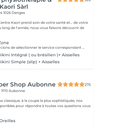
Kaori Sàrl
 4
1026 Denges
Centre Kaori prend soin de votre santé et... de votre
u long de l'année, nous vous faisons découvrir de
 Zone
Nous vous remercions de sélectionner le service correspondant à votre demande. Si le service réservé ne correspond pas à la prestation souhaitée, nous nous réservons le droit de réaliser uniquement le service initialement réservé, afin de respecter le planning et le temps alloué à chaque rendez-vous * Bikini américain: ligne étroite en haut du pubis ( plus rien sur les lèvres ainsi que l'inter fessier )
kini Intégral ( ou brésilien )+ Aisselles
ikini Simple (slip) + Aisselles
rber Shop Aubonne
275
4
1170 Aubonne
us classique, à la coupe la plus sophistiquée, nos
isponibles pour répondre à toutes vos questions vous
Oreilles