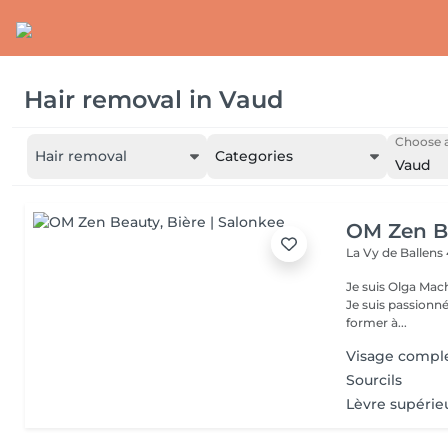
Hair removal
in
Vaud
Choose a
Hair removal
Categories
Vaud
OM Zen B
La Vy de Ballens
Je suis Olga Mac
Je suis passionnée par la
former à...
Visage compl
Sourcils
Lèvre supérie