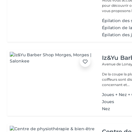
Nous vous accue
pour découvrir ou 
vous proposons le
Épilation des 
Épilation de l
Épilation des 
Iz&Yu Ba
Avenue de Lonay
De la coupe la pl
coiffeurs sont d
concernant et...
Joues + Nez + 
Joues
Nez
Centre de