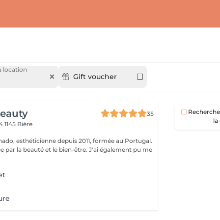
 location
Gift voucher
eauty
Recherche 
35
la
 4
1145 Bière
hado, esthéticienne depuis 2011, formée au Portugal.
 beauté et le bien-être. J'ai également pu me
et
ure