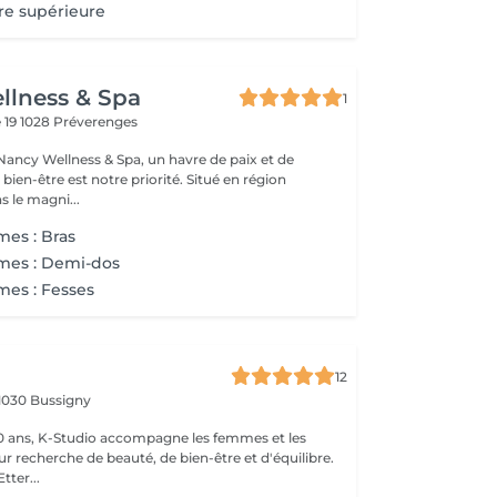
vre supérieure
llness & Spa
1
 19
1028 Préverenges
ancy Wellness & Spa, un havre de paix et de
 bien-être est notre priorité. Situé en région
s le magni...
mes : Bras
mes : Demi-dos
mes : Fesses
12
1030 Bussigny
0 ans, K-Studio accompagne les femmes et les
 recherche de beauté, de bien-être et d'équilibre.
tter...