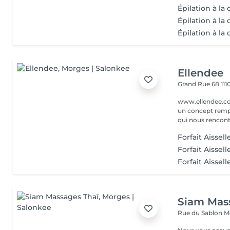
Épilation à la
Épilation à la
Épilation à la c
Ellendee
Grand Rue 68
11
www.ellendee.co Un 
un concept remp
qui nous rencontr
Forfait Aissel
Forfait Aissell
Forfait Aissel
Siam Mas
Rue du Sablon M