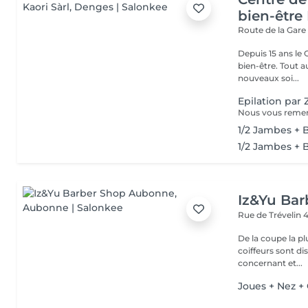
bien-être 
Route de la Gare
Depuis 15 ans le 
bien-être. Tout a
nouveaux soi...
Epilation par
1/2 Jambes + Bi
1/2 Jambes + B
Iz&Yu Ba
Rue de Trévelin 
De la coupe la pl
coiffeurs sont d
concernant et...
Joues + Nez + 