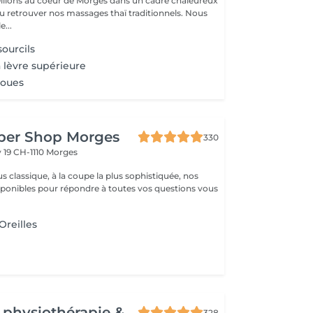
illons au coeur de Morges dans un cadre chaleureux
retrouver nos massages thaï traditionnels. Nous
...
sourcils
a lèvre supérieure
joues
rber Shop Morges
330
 19
CH-1110 Morges
us classique, à la coupe la plus sophistiquée, nos
isponibles pour répondre à toutes vos questions vous
Oreilles
 physiothérapie &
328