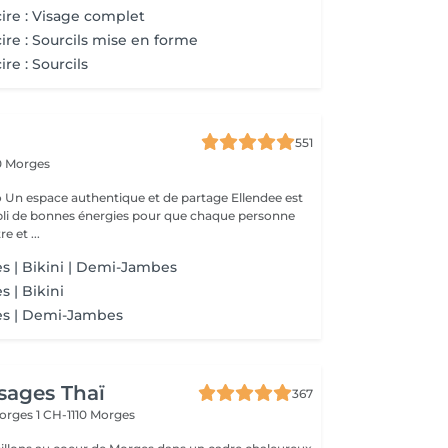
 cire : Visage complet
 cire : Sourcils mise en forme
ire : Sourcils
551
10 Morges
espace authentique et de partage Ellendee est
li de bonnes énergies pour que chaque personne
e et ...
les | Bikini | Demi-Jambes
es | Bikini
les | Demi-Jambes
sages Thaï
367
orges 1
CH-1110 Morges