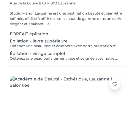
Rue de la Louve 8
CH-1003 Lausanne
Studio Manor Lausanne est une destination beauté et bien-être
raffinée, dédiée à offrir des soins haut de gamme dans un cadre
élégant et apaisant. Le ...
FORFAIT épilation
Épilation - lèvre supérieure
Obtenez une peau lisse et éclatante avec notre prestation d'épilation de la lèvre supérieure ! Grâce à une méthode douce et efficace, cette épilation élimine les poils indésirables tout en respectant votre peau.
Épilation - visage complet
Obtenez une peau parfaitement lisse et soignée avec notre épilation du visage ! Cette prestation complète inclut l'épilation des joues, sourcils, nez, moustache ou barbe, selon vos besoins. Idéale pour un fini net et un teint éclatant, elle élimine les poils indésirables tout en respectant la sensibilité de votre peau.