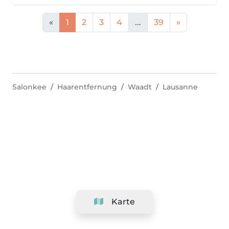
«
1
2
3
4
...
39
»
Salonkee
Haarentfernung
Waadt
Lausanne
Karte