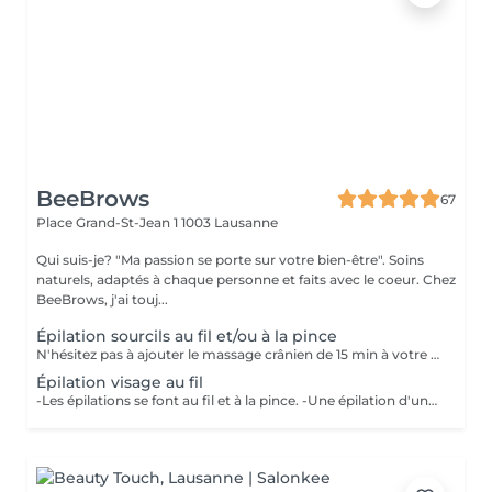
BeeBrows
67
Place Grand-St-Jean 1
1003 Lausanne
Qui suis-je? "Ma passion se porte sur votre bien-être". Soins
naturels, adaptés à chaque personne et faits avec le coeur. Chez
BeeBrows, j'ai touj...
Épilation sourcils au fil et/ou à la pince
N'hésitez pas à ajouter le massage crânien de 15 min à votre épilation. Parfait pour repartir détendue et avec de beaux sourcils. Rubrique Head Spa : Little Nap
Épilation visage au fil
-Les épilations se font au fil et à la pince. -Une épilation d'une partie du visage ajoutée à une prestation sourcils obtient une déduction au moment de régler sur place. N'hésitez pas à ajouter le massage crânien de 15 min à votre épilation. Parfait pour repartir détendue. Rubrique Head Spa : Little Nap