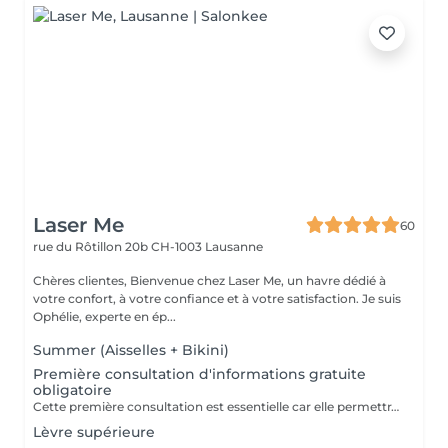
Laser Me
60
rue du Rôtillon 20b
CH-1003 Lausanne
Chères clientes, Bienvenue chez Laser Me, un havre dédié à
votre confort, à votre confiance et à votre satisfaction. Je suis
Ophélie, experte en ép...
Summer (Aisselles + Bikini)
Première consultation d'informations gratuite
obligatoire
Cette première consultation est essentielle car elle permettra d'échanger sur vos besoins et vos attentes, de répondre à toutes vos questions, de mettre un plan de traitement en place et de faire un test sur la zone à traiter.
Lèvre supérieure