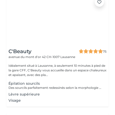
C'Beauty
75
avenue du mont d'or 42
CH-1007 Lausanne
Idéalement situé à Lausanne, à seulement 10 minutes à pied de
la gare CFF, C'Beauty vous accueille dans un espace chaleureux
et apaisant, avec des pla...
Épilation sourcils
Des sourcils parfaitement redessinés selon la morphologie de votre visage. Cette prestation permet de structurer le regard tout en conservant un résultat naturel et harmonieux. Un détail essentiel qui fait toute la différence.
Lèvre supérieure
Visage