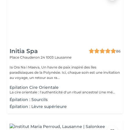
Initia Spa
86
Place Chauderon 24
1003 Lausanne
Ia Ora Na ì Maeva, Un havre de paix inspiré des îles
paradisiaques de la Polynésie. Ici, chaque soin est une invitation
au voyage, un retour aux ra...
Epilation Cire Orientale
La cire orientale : l'authenticité d'un rituel ancestral Une méthode d'épilation traditionnelle avec cette cire 100 % naturelle. Inspirée des rituels orientaux et réalisée maison, elle s'utilise sans chaleur afin de préserver les peaux sensibles. Elle redonne une peau douce, une repousse plus fine, et moins de poils incarnés. Une solution à la fois efficace, naturelle, sensorielle et respectueuse de votre bien-être
Épilation : Sourcils
Épilation : Lèvre supérieure