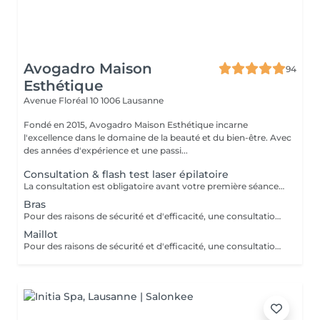
Avogadro Maison
94
Esthétique
Avenue Floréal 10
1006 Lausanne
Fondé en 2015, Avogadro Maison Esthétique incarne
l'excellence dans le domaine de la beauté et du bien-être. Avec
des années d'expérience et une passi...
Consultation & flash test laser épilatoire
La consultation est obligatoire avant votre première séance d'épilation laser. Elle comprend un bilan personnalisé ainsi qu'un test sur une petite zone afin de vérifier la réaction de votre peau au laser. Ce rendez-vous est également l'occasion de vous expliquer le déroulement du traitement et de vous donner toutes les recommandations nécessaires pour bien préparer votre première séance.
Bras
Pour des raisons de sécurité et d'efficacité, une consultation préalable est obligatoire avant tout traitement d'épilation au laser. La consultation doit avoir lieu un autre jour que la première séance. Lors de cette première rencontre, nous vous expliquons en détail comment vous préparer pour votre première séance, évaluons vos besoins, déterminons le nombre de séances nécessaires et établissons un devis personnalisé. Des forfaits de 5 ou 8 séances sont disponibles à tarifs avantageux pour les zones traitées. Merci de réserver d'abord une consultation avant toute séance d'épilation.
Maillot
Pour des raisons de sécurité et d'efficacité, une consultation préalable est obligatoire avant tout traitement d'épilation au laser. La consultation doit avoir lieu un autre jour que la première séance. Lors de cette première rencontre, nous vous expliquons en détail comment vous préparer pour votre première séance, évaluons vos besoins, déterminons le nombre de séances nécessaires et établissons un devis personnalisé. Des forfaits de 5 ou 8 séances sont disponibles à tarifs avantageux pour les zones traitées. Merci de réserver d'abord une consultation avant toute séance d'épilation.