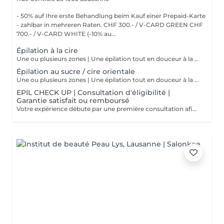
- 50% auf Ihre erste Behandlung beim Kauf einer Prepaid-Karte
- zahlbar in mehreren Raten. CHF 300.- / V-CARD GREEN CHF
700.- / V-CARD WHITE (-10% au...
Épilation à la cire
Une ou plusieurs zones | Une épilation tout en douceur à la cire traditionnelle Notre cire est exempte de résine de pin naturelle. Ne provoque pas d'allergie. Cire à basse température (38 °C) pour une épilation tout en douceur
Épilation au sucre / cire orientale
Une ou plusieurs zones | Une épilation tout en douceur à la cire traditionnelle Notre cire est exempte de résine de pin naturelle. Ne provoque pas d'allergie. Cire à basse température (38 °C) pour une épilation tout en douceur
EPIL CHECK UP | Consultation d'éligibilité |
Garantie satisfait ou remboursé
Votre expérience débute par une première consultation afin obtenir le meilleur des résultats. Cela nous permet d'identifier votre éligibilité pour l'épilation définitive, comprendre vos attentes et concevoir avec nos beauty experts-es un programme permettant d'atteindre vos résultats à savoir obtenir une épilation définitives sur la zone demandée.