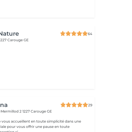
Nature
64
1227 Carouge GE
ina
29
-Mermillod 2
1227 Carouge GE
e vous accueillent en toute simplicité dans une
ale pour vous offrir une pause en toute
illance. Décoration si...