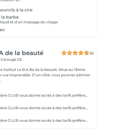
ourcils à la cire
 la barbe
 chaud et d'un massage du visage.
nez
BA de la beauté
26
7 Carouge GE
itut Le B.A.Ba de la beauté. Situé au 13ème
ne vue imprenable. D'un côté, vous pourrez admirer
.
Notre carte membre CLUB vous donne accès à des tarifs préférentiels, des promotions et des offres exclusives tout au long de l'année pour seulement 99.- Contactez-nous au 078 692 91 17 pour commander votre carte dès maintenant!
Notre carte membre CLUB vous donne accès à des tarifs préférentiels, des promotions et des offres exclusives tout au long de l'année pour seulement 99.- Contactez-nous au 078 692 91 17 pour commander votre carte dès maintenant!
Notre carte membre CLUB vous donne accès à des tarifs préférentiels, des promotions et des offres exclusives tout au long de l'année pour seulement 99.- Contactez-nous au 078 692 91 17 pour commander votre carte dès maintenant!