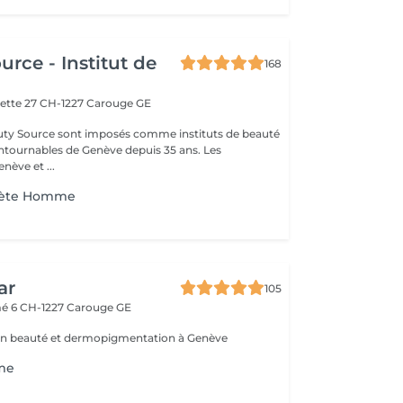
urce - Institut de
168
ette 27
CH-1227 Carouge GE
auty Source sont imposés comme instituts de beauté
ontournables de Genève depuis 35 ans. Les
nève et ...
lète Homme
ar
105
mé 6
CH-1227 Carouge GE
 en beauté et dermopigmentation à Genève
me