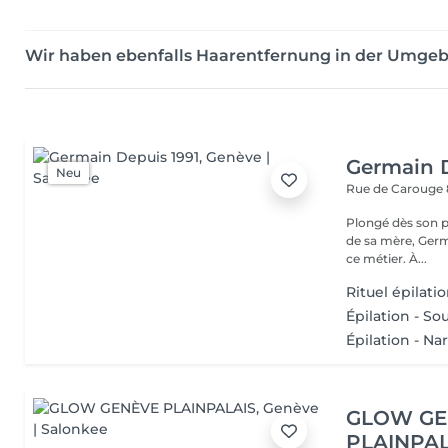
Wir haben ebenfalls Haarentfernung in der Umge
Germain 
Neu
Rue de Carouge
Plongé dès son pl
de sa mère, Germ
ce métier. À...
Rituel épilati
Épilation - Sou
Épilation - Na
GLOW GE
PLAINPAL