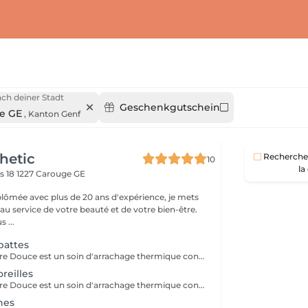
ch deiner Stadt
Geschenkgutschein
e GE
,
Kanton Genf
hetic
Recherche 
10
la
s 18
1227 Carouge GE
plômée avec plus de 20 ans d'expérience, je mets
au service de votre beauté et de votre bien-être.
 ...
pattes
L'Épilation à la Cire Douce est un soin d'arrachage thermique conçu pour éliminer les poils à la racine tout en respectant l'extrême fragilité de l'épiderme. Formulée à base d'ingrédients apaisants et hypoallergéniques, notre cire est parfaitement adaptée aux peaux sensibles et adhère uniquement aux poils sans coller à la peau pour limiter l'impact du retrait. Appliquée à basse température, sa douce chaleur dilate les pores pour retirer le poil avec son bulbe sans douleur excessive ni sensation de brûlure. Ce soin préserve la barrière cutanée, prévenant ainsi les irritations, les rougeurs persistantes et les petits boutons post-épilatoires. Idéale pour toutes les zones du corps et du visage, cette méthode garantit une peau incroyablement lisse, douce et nette pendant 3 à 4 semaines.
oreilles
L'Épilation à la Cire Douce est un soin d'arrachage thermique conçu pour éliminer les poils à la racine tout en respectant l'extrême fragilité de l'épiderme. Formulée à base d'ingrédients apaisants et hypoallergéniques, notre cire est parfaitement adaptée aux peaux sensibles et adhère uniquement aux poils sans coller à la peau pour limiter l'impact du retrait. Appliquée à basse température, sa douce chaleur dilate les pores pour retirer le poil avec son bulbe sans douleur excessive ni sensation de brûlure. Ce soin préserve la barrière cutanée, prévenant ainsi les irritations, les rougeurs persistantes et les petits boutons post-épilatoires. Idéale pour toutes les zones du corps et du visage, cette méthode garantit une peau incroyablement lisse, douce et nette pendant 3 à 4 semaines.
nes