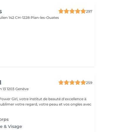
s
297
ulien 142
CH-1228 Plan-les-Ouates
l
259
n 13
1203 Genève
ower Girl, votre institut de beauté d'excellence à
sublimer votre regard, votre peau et vos ongles avec
orps
e & Visage