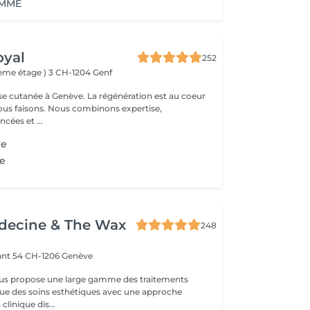
OMME
oyal
252
4ème étage ) 3
CH-1204 Genf
 Genève. La régénération est au coeur
s combinons expertise,
cées et ...
re
re
ecine & The Wax
248
ant 54
CH-1206 Genève
ous propose une large gamme des traitements
ue des soins esthétiques avec une approche
personnalisée. La clinique dis...