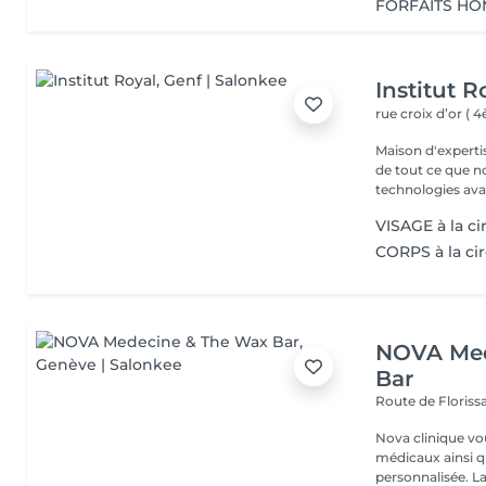
FORFAITS H
Institut R
rue croix d’or ( 
Maison d'expertise cutanée à
de tout ce que nous faisons. Nou
technologies avan
VISAGE à la ci
CORPS à la ci
NOVA Med
Bar
Route de Floriss
Nova clinique v
médicaux ainsi q