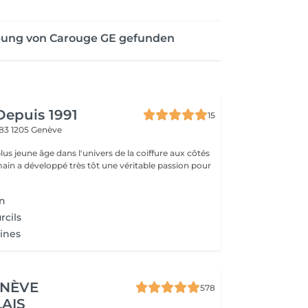
bung von Carouge GE gefunden
Depuis 1991
15
 83
1205 Genève
us jeune âge dans l'univers de la coiffure aux côtés
ain a développé très tôt une véritable passion pour
on
rcils
rines
NÈVE
578
AIS