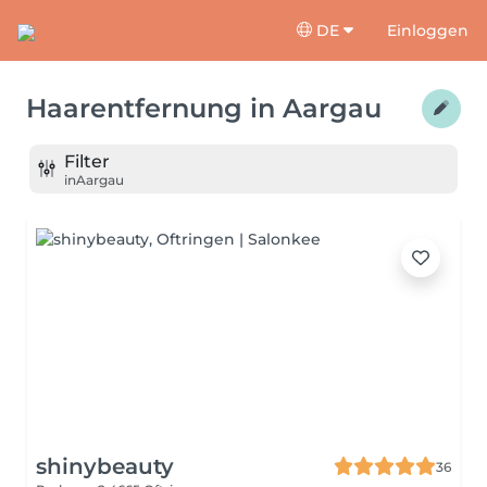
DE
Einloggen
Haarentfernung
in
Aargau
Filter
in
Aargau
shinybeauty
36