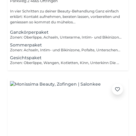
Parkweg 2
4665 Oftringen
In vier Schritten zu deiner Beauty-Behandlung Ganz einfach
erklärt: Kontakt aufnehmen, beraten lassen, vorbereiten und
geniessen so kommst du mühelos...
Ganzkörperpaket
Zonen: Oberlippe, Achseln, Unterarme, Intim- und Bikinizone, Pofalte, Beine Die Diodenlaser Haarentfernung nutzt moderne Technologie zur gezielten und sicheren Reduktion unerwünschter Haare. Der Diodenlaser eignet sich für jeden Hauttyp und auch für feinere Haare. Ein optimiertes Kühlsystem sorgt für hohen Komfort und angenehme Verträglichkeit. Die Behandlung führt zu einem glatteren, gleichmässigeren Hautbild, das sich mit jeder Sitzung weiter verbessert. Durch die langjährige technische Entwicklung bietet die Methode zuverlässige Ergebnisse und hohe Sicherheit.
Sommerpaket
Zonen: Achseln, Intim- und Bikinizone, Pofalte, Unterschenkel Die Diodenlaser Haarentfernung nutzt moderne Technologie zur gezielten und sicheren Reduktion unerwünschter Haare. Der Diodenlaser eignet sich für jeden Hauttyp und auch für feinere Haare. Ein optimiertes Kühlsystem sorgt für hohen Komfort und angenehme Verträglichkeit. Die Behandlung führt zu einem glatteren, gleichmässigeren Hautbild, das sich mit jeder Sitzung weiter verbessert. Durch die langjährige technische Entwicklung bietet die Methode zuverlässige Ergebnisse und hohe Sicherheit.
Gesichtspaket
Zonen: Oberlippe, Wangen, Kotletten, Kinn, Unterkinn Die Diodenlaser Haarentfernung nutzt moderne Technologie zur gezielten und sicheren Reduktion unerwünschter Haare. Der Diodenlaser eignet sich für jeden Hauttyp und auch für feinere Haare. Ein optimiertes Kühlsystem sorgt für hohen Komfort und angenehme Verträglichkeit. Die Behandlung führt zu einem glatteren, gleichmässigeren Hautbild, das sich mit jeder Sitzung weiter verbessert. Durch die langjährige technische Entwicklung bietet die Methode zuverlässige Ergebnisse und hohe Sicherheit.