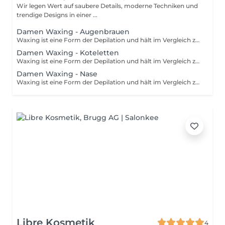
Wir legen Wert auf saubere Details, moderne Techniken und
trendige Designs in einer ...
Damen Waxing - Augenbrauen
Waxing ist eine Form der Depilation und hält im Vergleich zum Rasieren wesentlich länger an. Mithilfe von Wachs wird das Haar mitsamt der Wurzel aus der Haut entfernt. Um die Behandlung optimal durchzuführen, sollten die Härchen eine Länge von 3-5 mm haben. Damit die Prozedur so schmerzfrei wie möglich ist, sollten deine Haare nicht länger als 1 cm sind.
Damen Waxing - Koteletten
Waxing ist eine Form der Depilation und hält im Vergleich zum Rasieren wesentlich länger an. Mithilfe von Wachs wird das Haar mitsamt der Wurzel aus der Haut entfernt. Um die Behandlung optimal durchzuführen, sollten die Härchen eine Länge von 3-5 mm haben. Damit die Prozedur so schmerzfrei wie möglich ist, sollten deine Haare nicht länger als 1 cm sind.
Damen Waxing - Nase
Waxing ist eine Form der Depilation und hält im Vergleich zum Rasieren wesentlich länger an. Mithilfe von Wachs wird das Haar mitsamt der Wurzel aus der Haut entfernt. Um die Behandlung optimal durchzuführen, sollten die Härchen eine Länge von 3-5 mm haben. Damit die Prozedur so schmerzfrei wie möglich ist, sollten deine Haare nicht länger als 1 cm sind.
Libre Kosmetik
4