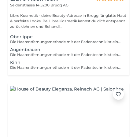
Seidenstrasse 14
5200 Brugg AG
Libre Kosmetik - deine Beauty-Adresse in Brugg für glatte Haut
& perfekte Looks. Bei Libre Kosmetik kannst du dich entspannt
zurücklehnen und Behandl...
Oberlippe
Die Haarentfernungsmethode mit der Fadentechnik ist eine natürliche und effektive Ausführung, die gleichzeitig sanfter für deine Haut ist. Wenn du empfindliche und zarte Haut hast, aber dennoch kleine Härchen oder Flaum und unerwünschte Gesichtsbehaarung loswerden möchtest, probier doch mal die Fadentechnik aus.
Augenbrauen
Die Haarentfernungsmethode mit der Fadentechnik ist eine natürliche und effektive Ausführung, die gleichzeitig sanfter für deine Haut ist. Wenn du empfindliche und zarte Haut hast, aber dennoch kleine Härchen oder Flaum und unerwünschte Gesichtsbehaarung loswerden möchtest, probier doch mal die Fadentechnik aus.
Kinn
Die Haarentfernungsmethode mit der Fadentechnik ist eine natürliche und effektive Ausführung, die gleichzeitig sanfter für deine Haut ist. Wenn du empfindliche und zarte Haut hast, aber dennoch kleine Härchen oder Flaum und unerwünschte Gesichtsbehaarung loswerden möchtest, probier doch mal die Fadentechnik aus.