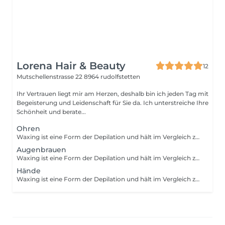
Lorena Hair & Beauty
12
Mutschellenstrasse 22
8964 rudolfstetten
Ihr Vertrauen liegt mir am Herzen, deshalb bin ich jeden Tag mit
Begeisterung und Leidenschaft für Sie da. Ich unterstreiche Ihre
Schönheit und berate...
Ohren
Waxing ist eine Form der Depilation und hält im Vergleich zum Rasieren wesentlich länger an. Mithilfe von Wachs wird das Haar mitsamt der Wurzel aus der Haut entfernt. Um die Behandlung optimal durchzuführen, sollten die Härchen eine Länge von 3-5 mm haben. Damit die Prozedur so schmerzfrei wie möglich ist, sollten deine Haare nicht länger als 1 cm sind.
Augenbrauen
Waxing ist eine Form der Depilation und hält im Vergleich zum Rasieren wesentlich länger an. Mithilfe von Wachs wird das Haar mitsamt der Wurzel aus der Haut entfernt. Um die Behandlung optimal durchzuführen, sollten die Härchen eine Länge von 3-5 mm haben. Damit die Prozedur so schmerzfrei wie möglich ist, sollten deine Haare nicht länger als 1 cm sind.
Hände
Waxing ist eine Form der Depilation und hält im Vergleich zum Rasieren wesentlich länger an. Mithilfe von Wachs wird das Haar mitsamt der Wurzel aus der Haut entfernt. Um die Behandlung optimal durchzuführen, sollten die Härchen eine Länge von 3-5 mm haben. Damit die Prozedur so schmerzfrei wie möglich ist, sollten deine Haare nicht länger als 1 cm sind.