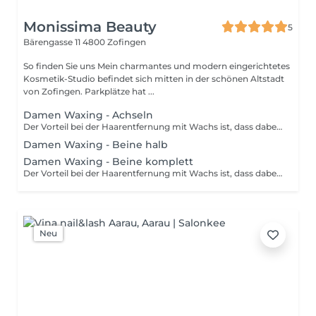
Monissima Beauty
5
Bärengasse 11
4800 Zofingen
So finden Sie uns Mein charmantes und modern eingerichtetes
Kosmetik-Studio befindet sich mitten in der schönen Altstadt
von Zofingen. Parkplätze hat ...
Damen Waxing - Achseln
Der Vorteil bei der Haarentfernung mit Wachs ist, dass dabei die Haarwurzel mitentfernt wird. Dadurch verlangsamt sich das Wachstum und die nachwachsenden Haare sind dünner sowie weicher, was stechende Haarstoppel verhindert. Weitere Pluspunkte sind über die Zeit weniger Hautirritationen, Pickel und Ausschläge, was gleich zu einer seidigen Haut führt.
Damen Waxing - Beine halb
Damen Waxing - Beine komplett
Der Vorteil bei der Haarentfernung mit Wachs ist, dass dabei die Haarwurzel mitentfernt wird. Dadurch verlangsamt sich das Wachstum und die nachwachsenden Haare sind dünner sowie weicher, was stechende Haarstoppel verhindert. Weitere Pluspunkte sind über die Zeit weniger Hautirritationen, Pickel und Ausschläge, was gleich zu einer seidigen Haut führt.
Neu