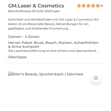
GM.Laser & Cosmetics
19
Bahnhofstrasse 56
5430 Wettingen
Schönheit und Wohlbefinden mit GM-Laser & Cosmetics! Wir
bieten dir professionelle Beauty-Behandlungen für ein
gepflegtes und strahlendes Erscheinung...
Damen - 4 Zonen
Herren Paket: Brust, Bauch, Rücken, Achselhöhlen
& Arme komplett
Die Laserhaarentfernung ist eine sichere und überraschend schnelle Option für jeden, der bereit ist, seinen Rasierer loszuwerden. Wenn du dir morgens ein paar Minuten Zeit sparen willst, ist die Laserhaarentfernung ein schnelles und praktisch schmerzloses Verfahren, das deine Haut für immer glatt und makellos macht.
Oberlippe