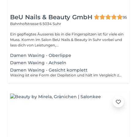
BeU Nails & Beauty GmbH
95
Bahnhofstrasse 6
5034 Suhr
Ein gepflegtes Äusseres bis in die Fingerspitzen ist für viele ein
Muss. Komm im Salon BeU Nails & Beauty in Suhr vorbei und
lass dich von Leistungen,...
Damen Waxing - Oberlippe
Damen Waxing - Achseln
Damen Waxing - Gesicht komplett
Waxing ist eine Form der Depilation und hält im Vergleich zum Rasieren wesentlich länger an. Mithilfe von Wachs wird das Haar mitsamt der Wurzel aus der Haut entfernt. Um die Behandlung optimal durchzuführen, sollten die Härchen eine Länge von 3-5 mm haben. Damit die Prozedur so schmerzfrei wie möglich ist, sollten deine Haare nicht länger als 1 cm sind.