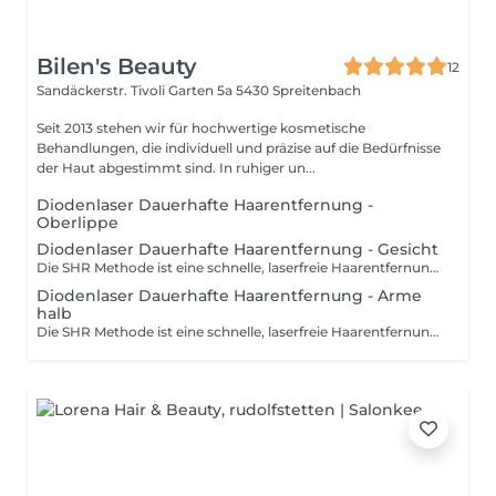
Bilen's Beauty
12
Sandäckerstr. Tivoli Garten 5a
5430 Spreitenbach
Seit 2013 stehen wir für hochwertige kosmetische
Behandlungen, die individuell und präzise auf die Bedürfnisse
der Haut abgestimmt sind. In ruhiger un...
Diodenlaser Dauerhafte Haarentfernung -
Oberlippe
Diodenlaser Dauerhafte Haarentfernung - Gesicht
Die SHR Methode ist eine schnelle, laserfreie Haarentfernungsmethode, die auch Rötungen und Verfärbungen in der Haut beseitigen kann. Hierbei werden mehrere Lichtimpulse pro Sekunde ausgelöst und sorgen für eine glatte, weiche und makellose Haut. Lass dich beraten und in die Vorteile der SHR-Therapie einführen.
Diodenlaser Dauerhafte Haarentfernung - Arme
halb
Die SHR Methode ist eine schnelle, laserfreie Haarentfernungsmethode, die auch Rötungen und Verfärbungen in der Haut beseitigen kann. Hierbei werden mehrere Lichtimpulse pro Sekunde ausgelöst und sorgen für eine glatte, weiche und makellose Haut. Lass dich beraten und in die Vorteile der SHR-Therapie einführen.