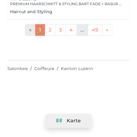
PREMIUM HAARSCHNITT & STYLlNG BART FADE + RASUR GESICHTSMASKE (BLACK MASK) KOPFMASSAGE NACKENRASUR GETRÄNK VIP SERVICE (PRIORITÄT)
Haircut and Styling
«
1
2
3
4
...
49
»
Salonkee
Coiffeure
Kanton Luzern
Karte