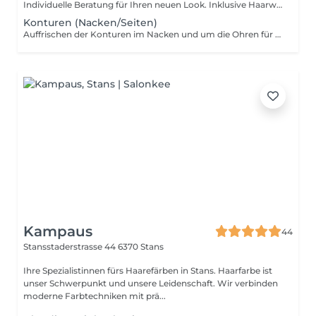
Individuelle Beratung für Ihren neuen Look. Inklusive Haarwäsche, professionellem Haarschnitt und Föhnen. Alle Preise verstehen sich inkl. Haarbad, Conditioner und Stylingprodukte
Konturen (Nacken/Seiten)
Auffrischen der Konturen im Nacken und um die Ohren für einen gepflegten und sauberen Look. Ohne Waschen und Föhnen.
Kampaus
44
Stansstaderstrasse 44
6370 Stans
Ihre Spezialistinnen fürs Haarefärben in Stans. Haarfarbe ist
unser Schwerpunkt und unsere Leidenschaft. Wir verbinden
moderne Farbtechniken mit prä...