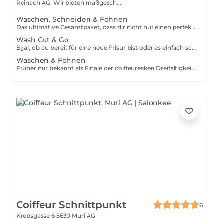
Reinach AG. Wir bieten maßgesch...
Waschen, Schneiden & Föhnen
Das ultimative Gesamtpaket, dass dir nicht nur einen perfekte Haarschnitt verpasst, sondern gleichzeitig auch ein kleines Verwöhnprogramm mit einem stylischen Ergebniss liefert.
Wash Cut & Go
Egal, ob du bereit für eine neue Frisur bist oder es einfach schon eine Weile her ist seit deinem letzten Termin, buche dir einen klassischen Cut & Go Termin für einen neuen Haarschnitt.
Waschen & Föhnen
Früher nur bekannt als Finale der coiffeuresken Dreifaltigkeit Waschen-Schneiden-Föhnen, hat sich das Föhnen als eigenständige Behandlung unter dem amerikanisierten Titel Blow Dry als Verwöhnbehandlung und Megatipp für seidig glänzendes, softes und voluminöses Red Carpet-Haar etabliert.
Coiffeur Schnittpunkt
6
Krebsgasse 6
5630 Muri AG