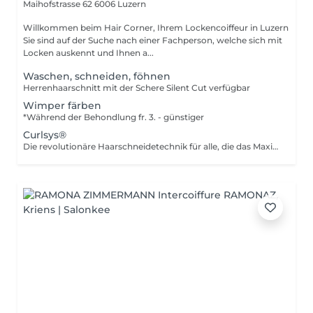
Maihofstrasse 62
6006 Luzern
Willkommen beim Hair Corner, Ihrem Lockencoiffeur in Luzern
Sie sind auf der Suche nach einer Fachperson, welche sich mit
Locken auskennt und Ihnen a...
Waschen, schneiden, föhnen
Herrenhaarschnitt mit der Schere Silent Cut verfügbar
Wimper färben
*Während der Behondlung fr. 3. - günstiger
Curlsys®
Die revolutionäre Haarschneidetechnik für alle, die das Maximum aus Ihren Locken/Wellen herausholen möchten! Da gewisse Infos über Ihre Haare essentiell sind, bitte ich Sie mich für eine Terminvereinbarung via Email zu kontaktieren. Kommen Sie bitte mit gewaschenen und gestylten Haaren zum Termin. Dies ist wichtig, um ein perfektes Ergebnis zu erzielen Alle Preise verstehen sich inkl. Shampoo, Pflege und Stylingprodukte Silent Cut verfügbar