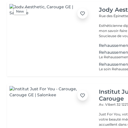
Jody Aest
New
Rue des Épinette
Esthéticienne di
mon savoir-faire 
Soucieuse de vous
Rehaussement 
Rehaussement
Rehaussement
Institut J
Carouge
Av. Vibert 32
122
Just For You, votre
votre beauté méri
accueillent dans 