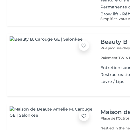
Teinture cils e
Permanente d
Brow lift - R
Beauty B
Rue jacques dal
Entretien sou
Restructurati
Lévre / Lips
Maison d
Place de l'Octroi
Nestled in the h