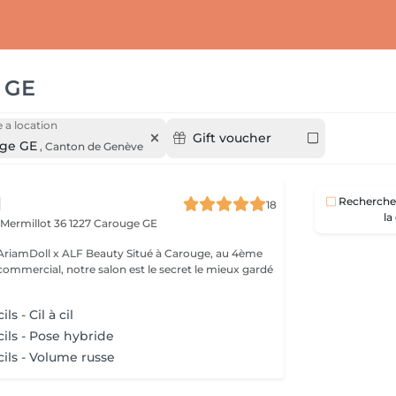
 GE
 a location
Gift voucher
ge GE
,
Canton de Genève
l
Recherche 
18
la
 Mermillot 36
1227 Carouge GE
x ALF Beauty Situé à Carouge, au 4ème
commercial, notre salon est le secret le mieux gardé
ls - Cil à cil
ils - Pose hybride
ils - Volume russe