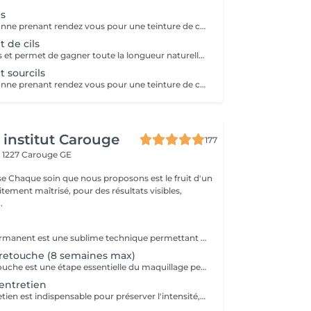
ls
Pour toute personne prenant rendez vous pour une teinture de cils, un rehaussement de cils, de sourcils ou une teinture sourcils, merci de venir démaquillé, afin que le résultat soit optimal.
 de cils
Recourbe vos cils et permet de gagner toute la longueur naturelle du cil. Pour un meilleur résultat merci de venir sans maquillage. Prendre la teinture des cils en plus si vous la souhaitez.
 sourcils
Pour toute personne prenant rendez vous pour une teinture de cils, un rehaussement de cils, de sourcils ou une teinture sourcils, merci de venir démaquillé, afin que le résultat soit optimal.
 institut Carouge
177
0
1227 Carouge GE
uit d'un
aitement maîtrisé, pour des résultats visibles,
.
Le Maquillage permanent est une sublime technique permettant de mettre en valeur votre visage. Ultra réaliste et discrétion absolue. La forme, l'épaisseur ainsi que la couleur sera choisie avec grand soin avant la procédure. Cette méthode permet d'obtenir deux sourcils parfaitement identiques. Contre-indications au traitement: grossesse, allaitement, prises de médicaments(anti coagulants, aspirine, ibuprofène récent), allergies aux métaux, au latex, maladie auto immune, diabète, cancer, maladie de peau, diabète, roaccutane récent (moins de 6 mois), problème de cicatrisation Veillez à ne pas avoir effectué d'injections 4 semaines avant le traitement. Ne pas prévoir de séances de sauna, piscine, hammam durant les 10 prochains jours. Ne pas humidifier le visage, ne pas appliquer de maquillage ni faire de sport pendant les prochaines 24h. Appliquer la crème type vaseline durant 7 jours. Merci de vous présenter 10 minutes avant l'heure de votre premier rendez-vous afin de prendre le temps de lire et signer la fiche de consentement. Ce soin technique est assuré par une praticienne hautement formée et certifiée, conformément aux normes officielles.
retouche (8 semaines max)
La séance de retouche est une étape essentielle du maquillage permanent des sourcils. Réalisée 6 à 8 semaines maximum après la première séance, elle permet de corriger les petites irrégularités, ajuster la couleur si nécessaire et fixer durablement le pigment dans la peau. Sans cette retouche, le résultat risque de s'estomper plus rapidement ou de manquer d'uniformité. C'est elle qui garantit un résultat net, harmonieux et longue tenue. Ne pas prévoir de séances de sauna, piscine, hammam durant les 5 prochains jours. Ne pas humidifier le visage, ne pas appliquer de maquillage ni faire de sport pendant les prochaines 24h. Appliquer la crème type vaseline durant 7 jours. Merci de vous présenter 10 minutes avant l'heure de votre premier rendez-vous afin de prendre le temps de lire et signer la fiche de consentement.
entretien
La séance d'entretien est indispensable pour préserver l'intensité, la forme et l'harmonie de votre maquillage permanent des sourcils. Réalisée en général tous les 1 à 3 ans selon votre peau, votre mode de vie et la teinte choisie, elle permet de raviver la couleur, redessiner les lignes si besoin et prolonger durablement la tenue du résultat. Un entretien régulier garantit des sourcils toujours nets, définis et naturellement équilibrés. Contre-indications au traitement: grossesse, allaitement, prises de médicaments(anti coagulants, aspirine, ibuprofène récent), allergies aux métaux, au latex, maladie auto immune, diabète, cancer, maladie de peau, diabète, roaccutane récent (moins de 6 mois), problème de cicatrisation Ne pas prévoir de séances de sauna, piscine, hammam durant les 5 prochains jours. Ne pas humidifier le visage, ne pas appliquer de maquillage ni faire de sport pendant les prochaines 24h. Appliquer la crème type vaseline durant 7 jours. Ce soin technique est assuré par des praticiennes hautement formées et certifiées, conformément aux normes officielles.