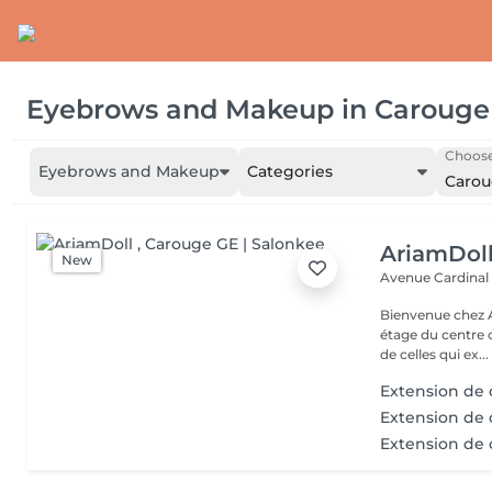
Eyebrows and Makeup
in
Carouge
Choose
Eyebrows and Makeup
Categories
Carou
AriamDol
New
Avenue Cardinal
Bienvenue chez AriamDoll 
étage du centre 
de celles qui ex...
Extension de ci
Extension de c
Extension de c