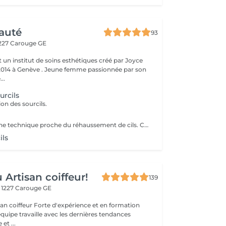
eauté
93
227 Carouge GE
t un institut de soins esthétiques créé par Joyce
er 2014 à Genève . Jeune femme passionnée par son
..
urcils
ion des sourcils.
Le brow lift est une technique proche du réhaussement de cils. Chaque poil est fixé de façon précise. Les poils sont travaillés de manière à devenir plus faciles à coiffer, afin de leur donner la forme voulue. On peut compléter le tout par une teinture, pour intensifier la couleur du sourcil.
ils
 Artisan coiffeur!
139
4
1227 Carouge GE
expérience et en formation
quipe travaille avec les dernières tendances
 et ...