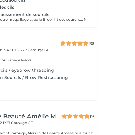
t/ou sourcils
es cils
éhaussement de sourcils
Simplifiez-vous votre maquillage avec le Brow lift des sourcils... Nos experts en regard garantissent effet naturel sur-mesure, fini les épis de vos sourcils, pour un regard harmonieux et visiblement plus fourni.
138
phin 42
CH-1227 Carouge GE
Paiement TWINT ou Espèce Merci
rcils / eyebrow threading
on Sourcils / Brow Restructuring
e Beauté Amélie M
116
 2
1227 Carouge GE
eart of Carouge, Maison de Beauté Amélie M is much