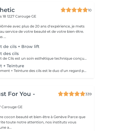
hetic
10
s 18
1227 Carouge GE
plômée avec plus de 20 ans d'expérience, je mets
au service de votre beauté et de votre bien-être.
 ...
de cils + Brow lift
 des cils
Le Rehaussement de Cils est un soin esthétique technique conçu pour courber les cils naturels depuis leur base afin d'ouvrir et d'intensifier le regard de manière durable. Contrairement à la permanente de cils traditionnelle qui les recourbe vers l'arrière, ce procédé utilise des coussinets en silicone adaptés à la forme de l'il pour étirer les cils vers le haut, créant un effet de longueur et de volume maximal. Des lotions douces sont successivement appliquées pour fixer cette nouvelle courbure spectaculaire tout en respectant la fibre capillaire. Souvent associé à une teinture des cils pour un effet "mascara" instantané, ce soin résiste à l'eau, à la transpiration et au démaquillage. Idéal pour celles et ceux qui souhaitent abandonner le recourbe-cils quotidien, ce traitement offre un résultat impeccable, naturel et sans entretien qui dure entre 6 et 8 semaines.
 + Teinture
Le soin Rehaussement + Teinture des cils est le duo d'un regard parfait, combinant courbure spectaculaire et intensité maximale sans maquillage. Ce protocole complet commence par le rehaussement, qui étire et galbe les cils naturels vers le haut depuis leur base grâce à des coussinets en silicone pour ouvrir le regard et donner une impression de longueur. Immédiatement après, l'application d'une teinture spécifique (généralement noire ou brun foncé) vient colorer les cils sur toute leur longueur, de la racine jusqu'à la pointe transparente. Ce combo permet de doubler l'impact visuel : les cils paraissent instantanément plus longs, plus denses, plus foncés et parfaitement définis. Idéale pour zapper l'étape du mascara et du recourbe-cils au quotidien, cette prestation waterproof offre un résultat impeccable et sans entretien pendant 6 à 8 semaines.
ust For You -
339
7 Carouge GE
 cocon beauté et bien-être à Genève Parce que
te toute notre attention, nos instituts vous
une a...