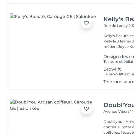
Kelly’s B
Rue de Lancy 2
1
Kelly's Beauté es
Kelly le 3 févri
métier , Joyce Ke.
Design des so
Teinture et épilat
Browlift
Teinture sourc
Doubl'You
Avenue Vibert 1
Doubl'you - Artisan coiffeur Forte d'
continue, notre é
coiffures, l'écoute