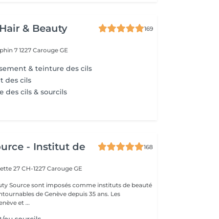
Hair & Beauty
169
phin 7
1227 Carouge GE
sement & teinture des cils
 des cils
e des cils & sourcils
urce - Institut de
168
ette 27
CH-1227 Carouge GE
auty Source sont imposés comme instituts de beauté
ontournables de Genève depuis 35 ans. Les
nève et ...