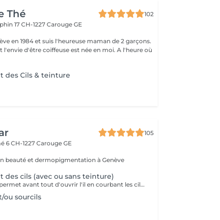
e Thé
102
phin 17
CH-1227 Carouge GE
nève en 1984 et suis l'heureuse maman de 2 garçons.
nvie d'être coiffeuse est née en moi. A l'heure où
des Cils & teinture
ar
105
mé 6
CH-1227 Carouge GE
 en beauté et dermopigmentation à Genève
des cils (avec ou sans teinture)
Cette technique permet avant tout d'ouvrir l'il en courbant les cils dès la racine et non pas seulement sur la longueur. Ils restent souples et paraissent beaucoup plus longs. Le résultat est de très longue durée : 2 à 3 mois, soit la durée de vie moyenne d'un cil. Le rehaussement n'empêche pas de porter du mascara, même tous les jours. En plus l'application de mascara est beaucoup plus facile. Malgré le traitement, les cils ne tombent pas prématurément et repoussent aussi forts qu'avant. Ce soin nécessite environ 45 minutes et comporte plusieurs étapes. Tout d'abord, sur des cils parfaitement démaquillés. On dépose un patch sur les cils inférieurs afin de les protéger puis une bande de silicone légèrement bombée sous et à ras de ceux de la paupière mobile. Après avoir soigneusement recourbé et collé un à un les cils sur la bande supérieure, on applique un gel pour qu'ils en prennent la forme. 10 minutes plus tard, elle retire le produit pour le remplacer par un autre permettant de fixer le résultat et dont l'efficacité demande à nouveau 10 minutes de pose. Le gel fixateur et les bandes sont finalement retirés. Vous aurez un regard sublime et sensuel dès le réveil avec des cils parfaitement recourbé.
t/ou sourcils