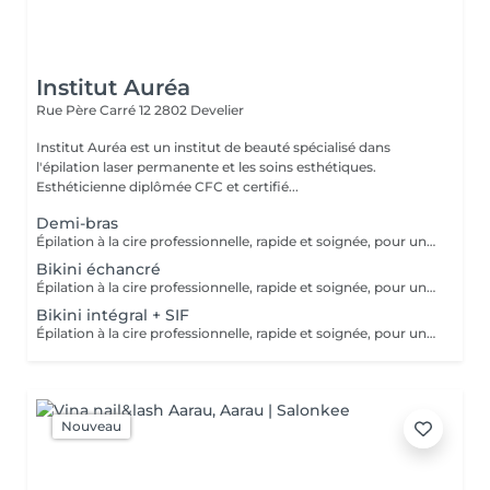
Institut Auréa
Rue Père Carré 12
2802 Develier
Institut Auréa est un institut de beauté spécialisé dans
l'épilation laser permanente et les soins esthétiques.
Esthéticienne diplômée CFC et certifié...
Demi-bras
Épilation à la cire professionnelle, rapide et soignée, pour une peau douce et un résultat durable. Convient à toutes les zones du corps et du visage.
Bikini échancré
Épilation à la cire professionnelle, rapide et soignée, pour une peau douce et un résultat durable. Convient à toutes les zones du corps et du visage.
Bikini intégral + SIF
Épilation à la cire professionnelle, rapide et soignée, pour une peau douce et un résultat durable. Convient à toutes les zones du corps et du visage.
Nouveau