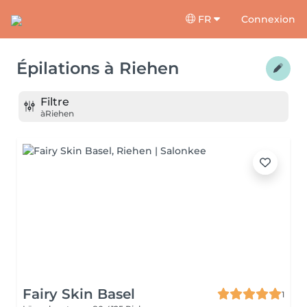
FR
Connexion
Épilations
à
Riehen
Filtre
à
Riehen
Fairy Skin Basel
1