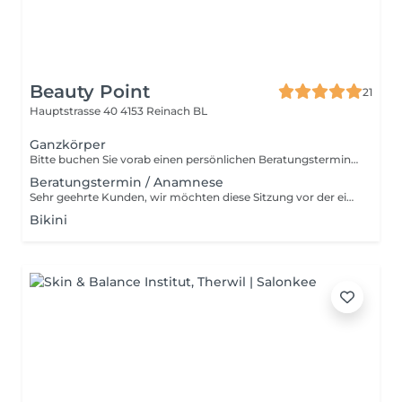
Beauty Point
21
Hauptstrasse 40
4153 Reinach BL
Ganzkörper
Bitte buchen Sie vorab einen persönlichen Beratungstermin zur Bestimmung Ihres Hauttyps. Im Anschluss werden wir gemeinsam einen Zeitnahen Behandlungstermin vereinbaren.
Beratungstermin / Anamnese
Sehr geehrte Kunden, wir möchten diese Sitzung vor der eigentlichen Laserbehandlung nutzen, um mit Ihnen etwaige Gesundheitsfragen zu klären und um Ihren Hauttyp zu bestimmen. Hierzu werden wir diverse Tests durchführen um ein optimales Ergebnis zu erzielen.
Bikini