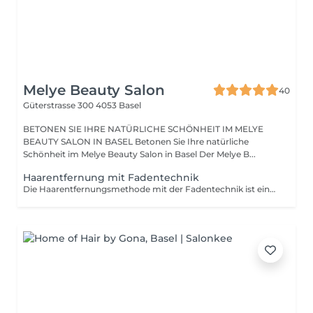
Melye Beauty Salon
40
Güterstrasse 300
4053 Basel
BETONEN SIE IHRE NATÜRLICHE SCHÖNHEIT IM MELYE
BEAUTY SALON IN BASEL Betonen Sie Ihre natürliche
Schönheit im Melye Beauty Salon in Basel Der Melye B...
Haarentfernung mit Fadentechnik
Die Haarentfernungsmethode mit der Fadentechnik ist eine natürliche und effektive Ausführung, die gleichzeitig sanfter für deine Haut ist. Wenn du empfindliche und zarte Haut hast, aber dennoch kleine Härchen oder Flaum und unerwünschte Gesichtsbehaarung loswerden möchtest, probier doch mal die Fadentechnik aus.