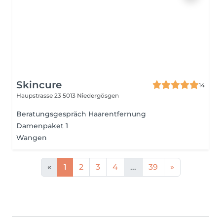
Skincure
14
Haupstrasse 23
5013 Niedergösgen
Beratungsgespräch Haarentfernung
Damenpaket 1
Wangen
«
1
2
3
4
...
39
»