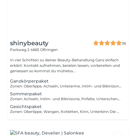
shinybeauty
36
Parkweg 2
4665 Oftringen
In vier Schritten zu deiner Beauty-Behandlung Ganz einfach
erklärt: Kontakt aufnehmen, beraten lassen, vorbereiten und
geniessen so kommst du mühelos...
Ganzkörperpaket
Zonen: Oberlippe, Achseln, Unterarme, Intim- und Bikinizone, Pofalte, Beine Die Diodenlaser Haarentfernung nutzt moderne Technologie zur gezielten und sicheren Reduktion unerwünschter Haare. Der Diodenlaser eignet sich für jeden Hauttyp und auch für feinere Haare. Ein optimiertes Kühlsystem sorgt für hohen Komfort und angenehme Verträglichkeit. Die Behandlung führt zu einem glatteren, gleichmässigeren Hautbild, das sich mit jeder Sitzung weiter verbessert. Durch die langjährige technische Entwicklung bietet die Methode zuverlässige Ergebnisse und hohe Sicherheit.
Sommerpaket
Zonen: Achseln, Intim- und Bikinizone, Pofalte, Unterschenkel Die Diodenlaser Haarentfernung nutzt moderne Technologie zur gezielten und sicheren Reduktion unerwünschter Haare. Der Diodenlaser eignet sich für jeden Hauttyp und auch für feinere Haare. Ein optimiertes Kühlsystem sorgt für hohen Komfort und angenehme Verträglichkeit. Die Behandlung führt zu einem glatteren, gleichmässigeren Hautbild, das sich mit jeder Sitzung weiter verbessert. Durch die langjährige technische Entwicklung bietet die Methode zuverlässige Ergebnisse und hohe Sicherheit.
Gesichtspaket
Zonen: Oberlippe, Wangen, Kotletten, Kinn, Unterkinn Die Diodenlaser Haarentfernung nutzt moderne Technologie zur gezielten und sicheren Reduktion unerwünschter Haare. Der Diodenlaser eignet sich für jeden Hauttyp und auch für feinere Haare. Ein optimiertes Kühlsystem sorgt für hohen Komfort und angenehme Verträglichkeit. Die Behandlung führt zu einem glatteren, gleichmässigeren Hautbild, das sich mit jeder Sitzung weiter verbessert. Durch die langjährige technische Entwicklung bietet die Methode zuverlässige Ergebnisse und hohe Sicherheit.