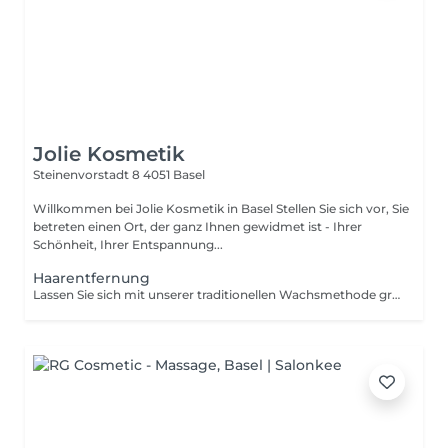
Jolie Kosmetik
Steinenvorstadt 8
4051 Basel
Willkommen bei Jolie Kosmetik in Basel Stellen Sie sich vor, Sie
betreten einen Ort, der ganz Ihnen gewidmet ist - Ihrer
Schönheit, Ihrer Entspannung...
Haarentfernung
Lassen Sie sich mit unserer traditionellen Wachsmethode gründlich alle lästigen Haare entfernen und eine seidig glatte Haut zaubern.... Bei regelmässiger Anwendung werden die Haare sichtbar feiner und weniger... Die alternative Haarentfernung zu Warmwachs für empfindliche Haut.