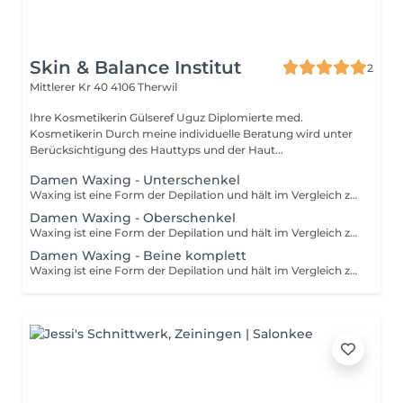
Skin & Balance Institut
2
Mittlerer Kr 40
4106 Therwil
Ihre Kosmetikerin Gülseref Uguz Diplomierte med.
Kosmetikerin Durch meine individuelle Beratung wird unter
Berücksichtigung des Hauttyps und der Haut...
Damen Waxing - Unterschenkel
Waxing ist eine Form der Depilation und hält im Vergleich zum Rasieren wesentlich länger an. Mithilfe von Wachs wird das Haar mitsamt der Wurzel aus der Haut entfernt. Um die Behandlung optimal durchzuführen, sollten die Härchen eine Länge von 3-5 mm haben. Damit die Prozedur so schmerzfrei wie möglich ist, sollten deine Haare nicht länger als 1 cm sind.
Damen Waxing - Oberschenkel
Waxing ist eine Form der Depilation und hält im Vergleich zum Rasieren wesentlich länger an. Mithilfe von Wachs wird das Haar mitsamt der Wurzel aus der Haut entfernt. Um die Behandlung optimal durchzuführen, sollten die Härchen eine Länge von 3-5 mm haben. Damit die Prozedur so schmerzfrei wie möglich ist, sollten deine Haare nicht länger als 1 cm sind.
Damen Waxing - Beine komplett
Waxing ist eine Form der Depilation und hält im Vergleich zum Rasieren wesentlich länger an. Mithilfe von Wachs wird das Haar mitsamt der Wurzel aus der Haut entfernt. Um die Behandlung optimal durchzuführen, sollten die Härchen eine Länge von 3-5 mm haben. Damit die Prozedur so schmerzfrei wie möglich ist, sollten deine Haare nicht länger als 1 cm sind.