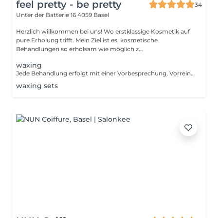
feel pretty - be pretty
34
Unter der Batterie 16
4059 Basel
Herzlich willkommen bei uns! Wo erstklassige Kosmetik auf
pure Erholung trifft. Mein Ziel ist es, kosmetische
Behandlungen so erholsam wie möglich z...
waxing
Jede Behandlung erfolgt mit einer Vorbesprechung, Vorreinigung und einer intensiven Nachpflege. Der Wachs wird in Haarwuchsrichtung aufgetragen und entgegen der Haarwuchsrichtung mit einem Vlies abgezogen - somit werden deine Haare inklusiver Haarwurzel entfernt. Deine Haare wachsen feiner und nach einer Zeit sogar weniger nach.
waxing sets