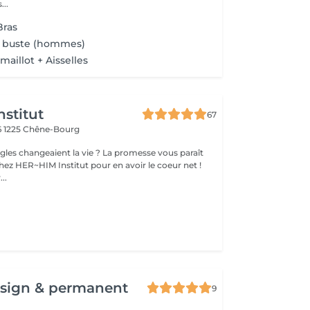
...
Bras
u buste (hommes)
 maillot + Aisselles
nstitut
67
6
1225 Chêne-Bourg
ngles changeaient la vie ? La promesse vous paraît
hez HER~HIM Institut pour en avoir le coeur net !
..
esign & permanent
9