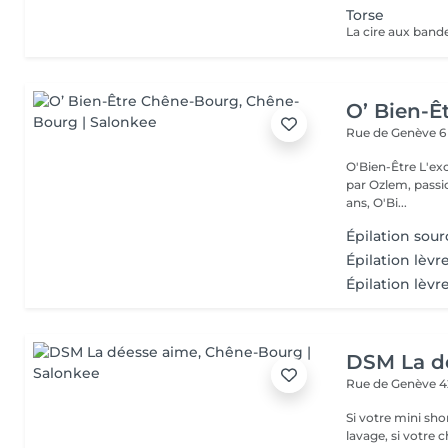
Torse
O’ Bien-Ê
Rue de Genève 
O'Bien-Être L'excellence au service de votre beauté Fondé et dirigé
par Ozlem, passio
ans, O'Bi...
Épilation sourc
Épilation lèvr
Épilation lèvr
DSM La d
Rue de Genève 
Si votre mini sh
lavage, si votre 