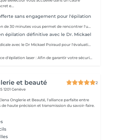
ique Bellecour vous accueille dans un cadre
cret e...
offerte sans engagement pour l'épilation
Cette consultation de 30 minutes vous permet de rencontrer l'une de nos thérapeutes afin d'évaluer votre pilosité, votre type de peau et vos objectifs. Nous répondrons à toutes vos questions, établirons un plan de traitement personnalisé et vous remettrons un devis détaillé, sans aucun engagement. La consultation est offerte pour les traitements d'épilation laser et d'électrolyse. À la Clinique Bellecour, nous prenons le temps de vous conseiller afin de vous orienter vers la solution la plus adaptée à votre situation.
n épilation définitive avec le Dr. Mickael
Consultation médicale avec le Dr Mickael Poiraud pour l'évaluation et la prise en charge des cas complexes en épilation définitive, ainsi que pour les phototypes V et VI.
Avant votre séance d'épilation laser : Afin de garantir votre sécurité et l'efficacité du traitement, merci de vérifier les points suivants avant votre rendez-vous : Exposition au soleil : La zone à traiter ne doit pas avoir été exposée au soleil durant les 30 jours précédant la séance. Médicaments : Vous ne devez pas prendre de médicaments photosensibilisants. Si vous prenez du fer ou si un nouveau traitement a été prescrit depuis votre consultation, merci de contacter la Clinique avant votre rendez-vous. Grossesse et allaitement : Les traitements laser ne sont pas réalisés pendant la grossesse ou l'allaitement. Le jour de votre séance : Venez avec la zone parfaitement propre, sans crème, huile, déodorant, parfum, maquillage ni autobronzant. En cas de doute : Si l'une des situations ci-dessus vous concerne ou si votre état de santé a changé depuis votre dernier rendez-vous, merci de contacter la Clinique par WhatsApp au 078 669 63 44 avant de vous déplacer. Ces consignes permettent d'assurer un traitement efficace et réalisé dans les meilleures conditions de sécurité.
lerie et beauté
2
15
1201 Genève
ena Onglerie et Beauté, l'alliance parfaite entre
 de haute précision et transmission du savoir-faire.
es
ils
lles