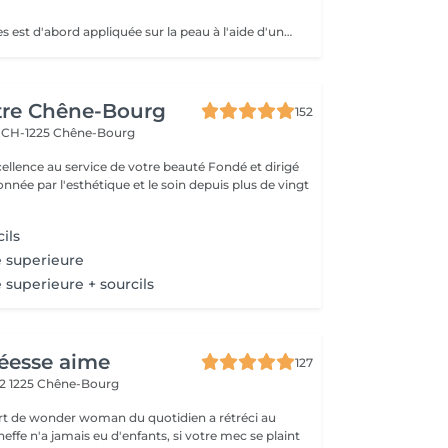
La cire aux bandes est d'abord appliquée sur la peau à l'aide d'une spatule, puis une bande de tissu ou de papier est pressée sur la cire. Après un bref temps de refroidissement, la bande est retirée d'un geste rapide, arrachant les poils avec elle. Cette combinaison permet une application précise de la cire et une extraction efficace des poils à la racine. La cire traditionnelle est chauffée, appliquée sur la peau avec une spatule, puis retirée sans bande. Elle arrache les poils à la racine, offrant une peau lisse pendant plusieurs semaines, mais nécessite une certaine habileté pour une utilisation réussie.
tre Chêne-Bourg
152
6
CH-1225 Chêne-Bourg
nnée par l'esthétique et le soin depuis plus de vingt
ils
e superieure
e superieure + sourcils
éesse aime
127
42
1225 Chêne-Bourg
ort de wonder woman du quotidien a rétréci au
cheffe n'a jamais eu d'enfants, si votre mec se plaint