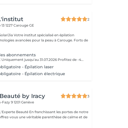
'institut
2
e 13
1227 Carouge GE
écialisé en épilation
ologies avancées pour la peau à Carouge. Forts de
s les abonnements
OFFRE VALABLE Uniquement jusqu'au 31.07.2026 Profitez de -40% sur tous nos abonnements ! Offre exceptionnelle valable sur l'épilation laser, l'épilation électrique et l'IPL.
bligatoire - Épilation laser
bligatoire - Épilation électrique
 Beauté by Iracy
3
s-Fazy 9
1201 Genève
n franchissant les portes de notre
 offrez-vous une véritable parenthèse de calme et de