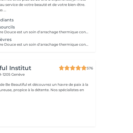
au service de votre beauté et de votre bien-être.
 ...
diants
sourcils
L'Épilation à la Cire Douce est un soin d'arrachage thermique conçu pour éliminer les poils à la racine tout en respectant l'extrême fragilité de l'épiderme. Formulée à base d'ingrédients apaisants et hypoallergéniques, notre cire est parfaitement adaptée aux peaux sensibles et adhère uniquement aux poils sans coller à la peau pour limiter l'impact du retrait. Appliquée à basse température, sa douce chaleur dilate les pores pour retirer le poil avec son bulbe sans douleur excessive ni sensation de brûlure. Ce soin préserve la barrière cutanée, prévenant ainsi les irritations, les rougeurs persistantes et les petits boutons post-épilatoires. Idéale pour toutes les zones du corps et du visage, cette méthode garantit une peau incroyablement lisse, douce et nette pendant 3 à 4 semaines.
lèvres
L'Épilation à la Cire Douce est un soin d'arrachage thermique conçu pour éliminer les poils à la racine tout en respectant l'extrême fragilité de l'épiderme. Formulée à base d'ingrédients apaisants et hypoallergéniques, notre cire est parfaitement adaptée aux peaux sensibles et adhère uniquement aux poils sans coller à la peau pour limiter l'impact du retrait. Appliquée à basse température, sa douce chaleur dilate les pores pour retirer le poil avec son bulbe sans douleur excessive ni sensation de brûlure. Ce soin préserve la barrière cutanée, prévenant ainsi les irritations, les rougeurs persistantes et les petits boutons post-épilatoires. Idéale pour toutes les zones du corps et du visage, cette méthode garantit une peau incroyablement lisse, douce et nette pendant 3 à 4 semaines.
ul Institut
576
-1205 Genève
de Be Beautiful et découvrez un havre de paix à la
propice à la détente. Nos spécialistes en