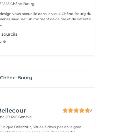
 6
1225 Chêne-Bourg
lsdesign vous accueille dans le vieux Chêne-Bourg du
..
 sourcils
ure
e Chêne-Bourg
Bellecour
2
anc 20
1201 Genève
our, Située à deux pas de la gare