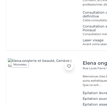
Cornavin, la Clin
professionnel, dis
Consultation 
définitive
Consultation e
Poiraud
Laser visage
Elena ong
Nouveau
Rue Louis Favre 
Bienvenue chez El
soins esthétiques
Que ce soit ...
Épilation lèvr
Épilation sourc
Épilation aisse