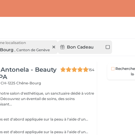
ne localisation
Bon Cadeau
-Bourg
,
Canton de Genève
 Antonela - Beauty
Recherche 
154
la
SPA
4
CH-1225 Chêne-Bourg
otre salon d'esthétique, un sanctuaire dédié à votre
 Découvrez un éventail de soins, des soins
sant...
La cire aux bandes est d'abord appliquée sur la peau à l'aide d'une spatule, puis une bande de tissu ou de papier est pressée sur la cire. Après un bref temps de refroidissement, la bande est retirée d'un geste rapide, arrachant les poils avec elle. Cette combinaison permet une application précise de la cire et une extraction efficace des poils à la racine. La cire traditionnelle est chauffée, appliquée sur la peau avec une spatule, puis retirée sans bande. Elle arrache les poils à la racine, offrant une peau lisse pendant plusieurs semaines, mais nécessite une certaine habileté pour une utilisation réussie.
La cire aux bandes est d'abord appliquée sur la peau à l'aide d'une spatule, puis une bande de tissu ou de papier est pressée sur la cire. Après un bref temps de refroidissement, la bande est retirée d'un geste rapide, arrachant les poils avec elle. Cette combinaison permet une application précise de la cire et une extraction efficace des poils à la racine. La cire traditionnelle est chauffée, appliquée sur la peau avec une spatule, puis retirée sans bande. Elle arrache les poils à la racine, offrant une peau lisse pendant plusieurs semaines, mais nécessite une certaine habileté pour une utilisation réussie.