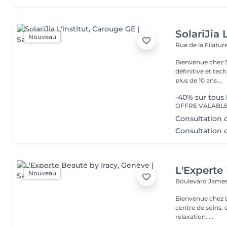
SolariJia L
Nouveau
Rue de la Filatur
Bienvenue chez SolariJia Votre institut sp
définitive et techn
plus de 10 ans...
-40% sur tou
Consultation o
Consultation o
L'Experte
Nouveau
Boulevard Jame
Bienvenue chez L'Experte Beauté E
centre de soins,
relaxation. ...