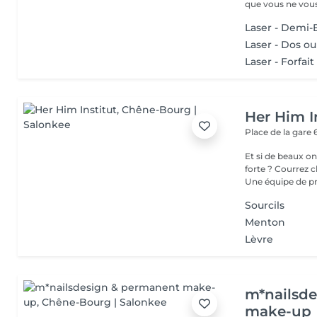
que vous ne vous
Laser - Demi-
Laser - Dos o
Laser - Forfait
Her Him I
Place de la gare 
Et si de beaux o
forte ? Courrez c
Une équipe de pr.
Sourcils
Menton
Lèvre
m*nailsd
make-up