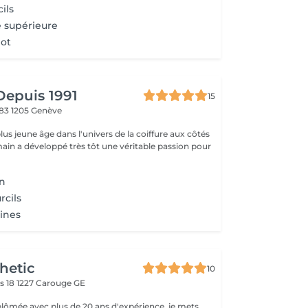
ils
e supérieure
lot
Depuis 1991
15
 83
1205 Genève
us jeune âge dans l'univers de la coiffure aux côtés
ain a développé très tôt une véritable passion pour
on
rcils
rines
hetic
10
s 18
1227 Carouge GE
plômée avec plus de 20 ans d'expérience, je mets