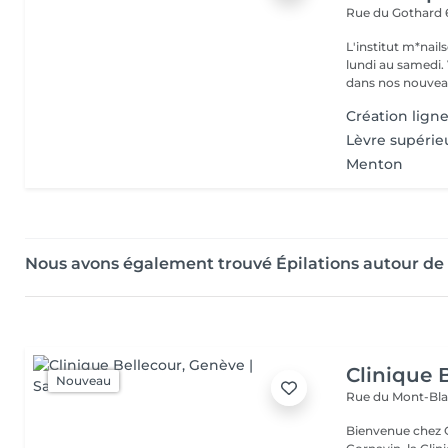
Rue du Gothard
L'institut m*nai
lundi au samedi. Venez savourer un moment de calme et de détente
dans nos nouvea.
Création ligne
Lèvre supérie
Menton
Nous avons également trouvé Épilations autour d
Clinique 
Nouveau
Rue du Mont-Bl
Bienvenue chez Clinique Bellec