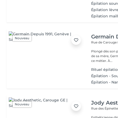
Épilation sourc
Épilation lèvr
Épilation mail
Germain 
Nouveau
Rue de Carouge
Plongé dès son pl
de sa mère, Germ
ce métier. À...
Rituel épilati
Épilation - Sou
Épilation - Na
Jody Aest
Nouveau
Rue des Épinette
Esthéticienne di