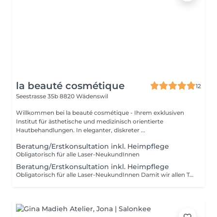
la beauté cosmétique
12
Seestrasse 35b
8820 Wädenswil
Willkommen bei la beauté cosmétique - Ihrem exklusiven
Institut für ästhetische und medizinisch orientierte
Hautbehandlungen. In eleganter, diskreter ...
Beratung/Erstkonsultation inkl. Heimpflege
Obligatorisch für alle Laser-NeukundInnen
Beratung/Erstkonsultation inkl. Heimpflege
Obligatorisch für alle Laser-NeukundInnen Damit wir allen Terminen die nötige Aufmerksamkeit schenken können, kann es vereinzelt vorkommen, dass sich Ihr Termin um bis zu 15 Minuten verschiebt. Falls dies für Sie nicht möglich ist oder Sie Fragen haben, melden Sie sich bitte direkt bei uns.