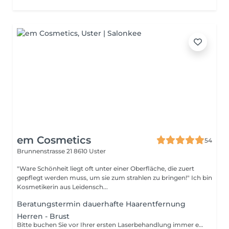
em Cosmetics
54
Brunnenstrasse 21
8610 Uster
"Ware Schönheit liegt oft unter einer Oberfläche, die zuert
gepflegt werden muss, um sie zum strahlen zu bringen!" Ich bin
Kosmetikerin aus Leidensch...
Beratungstermin dauerhafte Haarentfernung
Herren - Brust
Bitte buchen Sie vor Ihrer ersten Laserbehandlung immer erst einen Beratungstermin für Neukunden. Nur so kann ich Sie genaustens aufklären und beraten, sowie evt. Kontraindikationen ausschliessen.