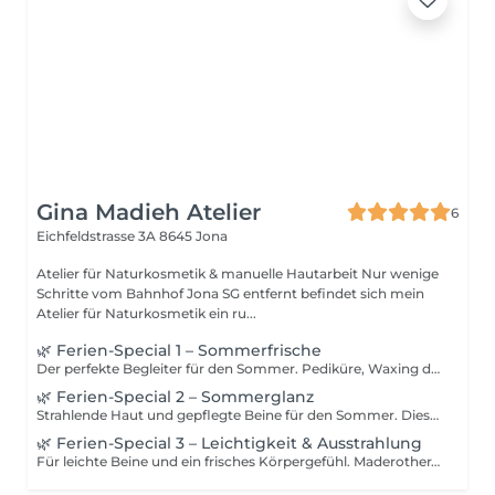
Gina Madieh Atelier
6
Eichfeldstrasse 3A
8645 Jona
Atelier für Naturkosmetik & manuelle Hautarbeit Nur wenige
Schritte vom Bahnhof Jona SG entfernt befindet sich mein
Atelier für Naturkosmetik ein ru...
🌿 Ferien-Special 1 – Sommerfrische
Der perfekte Begleiter für den Sommer. Pediküre, Waxing der halben Beine inklusive Knie, Achseln und Augenbrauen sorgen für gepflegte Füße, glatte Haut und einen frischen Sommerlook.
🌿 Ferien-Special 2 – Sommerglanz
Strahlende Haut und gepflegte Beine für den Sommer. Diese Kombination beinhaltet eine klassische Gesichtsbehandlung mit Augenbrauenkorrektur, Feuchtigkeitspflege und entspannender Gesichtsmassage sowie Pediküre und Waxing der halben Beine inklusive Knie.
🌿 Ferien-Special 3 – Leichtigkeit & Ausstrahlung
Für leichte Beine und ein frisches Körpergefühl. Maderotherapie für Beine, Gesäß und Bauch (40 Min.), Pediküre, Achseln, Augenbrauen, Oberlippe und eine Xpress Gesichtsbehandlung ergänzen sich zu einem umfassenden Sommer-Ritual.