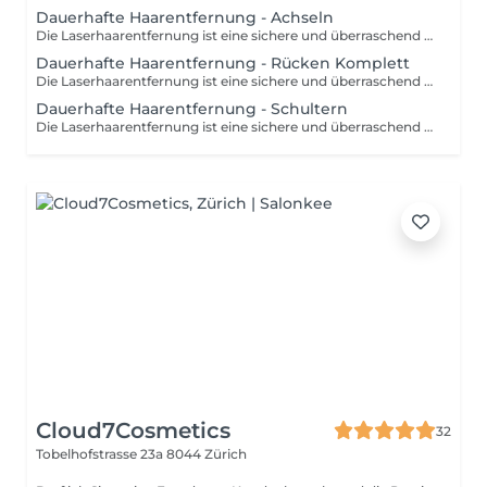
Dauerhafte Haarentfernung - Achseln
Die Laserhaarentfernung ist eine sichere und überraschend schnelle Option für jeden, der bereit ist, seinen Rasierer loszuwerden. Wenn du dir morgens ein paar Minuten Zeit sparen willst, ist die Laserhaarentfernung ein schnelles und praktisch schmerzloses Verfahren, das deine Haut für immer glatt und makellos macht.
Dauerhafte Haarentfernung - Rücken Komplett
Die Laserhaarentfernung ist eine sichere und überraschend schnelle Option für jeden, der bereit ist, seinen Rasierer loszuwerden. Wenn du dir morgens ein paar Minuten Zeit sparen willst, ist die Laserhaarentfernung ein schnelles und praktisch schmerzloses Verfahren, das deine Haut für immer glatt und makellos macht.
Dauerhafte Haarentfernung - Schultern
Die Laserhaarentfernung ist eine sichere und überraschend schnelle Option für jeden, der bereit ist, seinen Rasierer loszuwerden. Wenn du dir morgens ein paar Minuten Zeit sparen willst, ist die Laserhaarentfernung ein schnelles und praktisch schmerzloses Verfahren, das deine Haut für immer glatt und makellos macht.
Cloud7Cosmetics
32
Tobelhofstrasse 23a
8044 Zürich