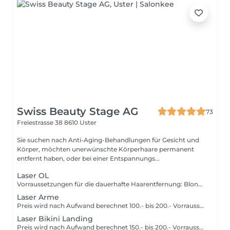
Swiss Beauty Stage AG
73
Freiestrasse 38
8610 Uster
Sie suchen nach Anti-Aging-Behandlungen für Gesicht und
Körper, möchten unerwünschte Körperhaare permanent
entfernt haben, oder bei einer Entspannungs...
Laser OL
Vorraussetzungen für die dauerhafte Haarentfernung: Blonde Haare können wir leider nicht mit dem Laser behandeln. Wir empfehlen das wachsen. 4 Wochen vor dem Termin, Haare nur noch rasieren. Kein Wachsen oder Zupfen. 2 Wochen vor/nach Behandlung keine intensive Sonneneinstrahlung/Solarium. Nur auf intakter Haut darf gelasert werden. Falls Sie irgendwelche Erkrankungen haben, lichtsensibilisierende Medikamente einnehmen, Schwanger oder am stillen sind, melden Sie sich vorab per Mail oder telefonisch bei uns. So können wir rechtzeitig abklären, ob die Laserbehandlung für Sie das richtige ist.
Laser Arme
Preis wird nach Aufwand berechnet 100.- bis 200.- Vorraussetzungen für die dauerhafte Haarentfernung: Blonde Haare können wir leider nicht mit dem Laser behandeln. Wir empfehlen das wachsen. 4 Wochen vor dem Termin, Haare nur noch rasieren. Kein Wachsen oder Zupfen. 2 Wochen vor/nach Behandlung keine intensive Sonneneinstrahlung/Solarium. Nur auf intakter Haut darf gelasert werden. Falls Sie irgendwelche Erkrankungen haben, lichtsensibilisierende Medikamente einnehmen, Schwanger oder am stillen sind, melden Sie sich vorab per Mail oder telefonisch bei uns. So können wir rechtzeitig abklären, ob die Laserbehandlung für Sie das richtige ist.
Laser Bikini Landing
Preis wird nach Aufwand berechnet 150.- bis 200.- Vorraussetzungen für die dauerhafte Haarentfernung: Blonde Haare können wir leider nicht mit dem Laser behandeln. Wir empfehlen das wachsen. 4 Wochen vor dem Termin, Haare nur noch rasieren. Kein Wachsen oder Zupfen. 2 Wochen vor/nach Behandlung keine intensive Sonneneinstrahlung/Solarium. Nur auf intakter Haut darf gelasert werden. Falls Sie irgendwelche Erkrankungen haben, lichtsensibilisierende Medikamente einnehmen, Schwanger oder am stillen sind, melden Sie sich vorab per Mail oder telefonisch bei uns. So können wir rechtzeitig abklären, ob die Laserbehandlung für Sie das richtige ist.