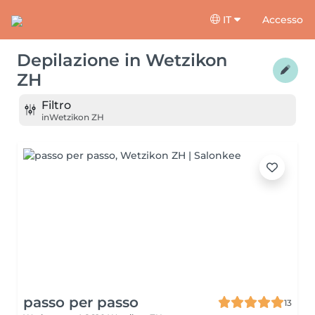
IT
Accesso
Depilazione
in
Wetzikon
ZH
Filtro
in
Wetzikon ZH
passo per passo
13