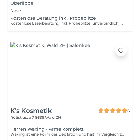
Oberlippe
Nase
Kostenlose Beratung inkl. Probeblitze
Kostenlose Laserberatung inkl. Probeblitze (unverbindlich) Du bist dir noch unsicher, ob eine Diodenlaser Behandlung das Richtige für dich ist? Das ist völlig verständlich, rund um das Thema Laser hört man viele verschiedene Meinungen und Fragen tauchen oft auf. In diesem kostenlosen Beratungstermin nehme ich mir Zeit, um alles in Ruhe mit dir zu besprechen: Ich beantworte dir ehrlich alle Fragen, kläre mögliche Unsicherheiten und erkläre dir genau, wie die Behandlung abläuft. Auf Wunsch bekommst du ausserdem ein paar Probeblitze (Test-Flash) z.B. Oberlippe, Kinn oder Achseln, damit du ein Gefühl für die Methode bekommst, ganz ohne Druck und völlig unverbindlich. Informativ Vertrauensvoll Kostenlos Ohne Verpflichtung Buche dir gerne deinen Termin und lass uns gemeinsam schauen, ob es für dich passt.
K's Kosmetik
6
Rütistrasse 7
8636 Wald ZH
Herren Waxing - Arme komplett
Waxing ist eine Form der Depilation und hält im Vergleich zum Rasieren wesentlich länger an. Mithilfe von Wachs wird das Haar mitsamt der Wurzel aus der Haut entfernt. Um die Behandlung optimal durchzuführen, sollten die Härchen eine Länge von 3-5 mm haben. Damit die Prozedur so schmerzfrei wie möglich ist, sollten deine Haare nicht länger als 1 cm sind.