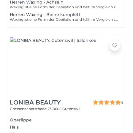
Herren Waxing - Achseln
Waxing ist eine Form der Depilation und hält im Vergleich zum Rasieren wesentlich länger an. Mithilfe von Wachs wird das Haar mitsamt der Wurzel aus der Haut entfernt. Um die Behandlung optimal durchzuführen, sollten die Härchen eine Länge von 3-5 mm haben. Damit die Prozedur so schmerzfrei wie möglich ist, sollten deine Haare nicht länger als 1 cm sind.
Herren Waxing - Beine komplett
Waxing ist eine Form der Depilation und hält im Vergleich zum Rasieren wesentlich länger an. Mithilfe von Wachs wird das Haar mitsamt der Wurzel aus der Haut entfernt. Um die Behandlung optimal durchzuführen, sollten die Härchen eine Länge von 3-5 mm haben. Damit die Prozedur so schmerzfrei wie möglich ist, sollten deine Haare nicht länger als 1 cm sind.
LONIBA BEAUTY
4
Grossenacherstrasse 23
8605 Gutenswil
Oberlippe
Hals