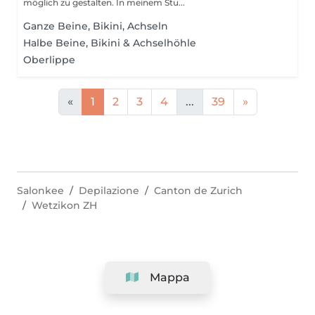
möglich zu gestalten. In meinem Stu...
Ganze Beine, Bikini, Achseln
Halbe Beine, Bikini & Achselhöhle
Oberlippe
«
1
2
3
4
...
39
»
Salonkee
Depilazione
Canton de Zurich
Wetzikon ZH
Mappa