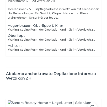
Werkstrasse 4
8620 Wetzikon ZH
Ihre Kosmetik & Fusspflegeadresse in Wetzikon Mit allen Sinnen
die Behandlungen für Gesicht, Körper, Hände und Füsse
wahrnehmen! Unser Körper brauc...
Augenbrauen, Oberlippe & Kinn
Waxing ist eine Form der Depilation und hält im Vergleich zum Rasieren wesentlich länger an. Mithilfe von Wachs wird das Haar mitsamt der Wurzel aus der Haut entfernt. Um die Behandlung optimal durchzuführen, sollten die Härchen eine Länge von 3 mm haben.
Oberlippe
Waxing ist eine Form der Depilation und hält im Vergleich zum Rasieren wesentlich länger an. Mithilfe von Wachs wird das Haar mitsamt der Wurzel aus der Haut entfernt. Um die Behandlung optimal durchzuführen, sollten die Härchen eine Länge von 3 mm haben.
Achseln
Waxing ist eine Form der Depilation und hält im Vergleich zum Rasieren wesentlich länger an. Mithilfe von Wachs wird das Haar mitsamt der Wurzel aus der Haut entfernt. Um die Behandlung optimal durchzuführen, sollten die Härchen eine Länge von 3-5 mm haben. Damit die Prozedur so schmerzfrei wie möglich ist, sollten deine Haare nicht länger als 1 cm sind.
Abbiamo anche trovato Depilazione intorno a
Wetzikon ZH