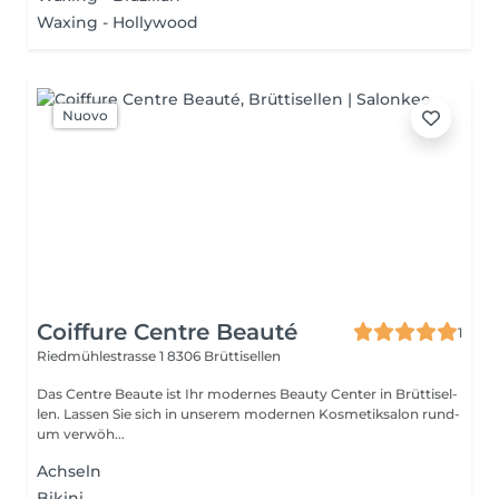
Waxing - Hollywood
Nuovo
Coiffure Centre Beauté
1
Riedmühlestrasse 1
8306 Brüttisellen
Das Cent­re Beau­te ist Ihr mo­der­nes Be­au­ty Cen­ter in Brüt­ti­sel­
len. Las­sen Sie sich in un­se­rem mo­der­nen Kos­me­tik­sa­lon rund­
um ver­wöh...
Achseln
Bikini