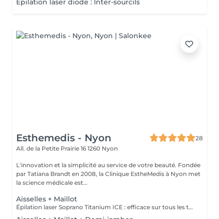
Épilation laser diode : Inter-sourcils
Esthemedis - Nyon
28
All. de la Petite Prairie 16
1260 Nyon
L'innovation et la simplicité au service de votre beauté. Fondée
par Tatiana Brandt en 2008, la Clinique EstheMedis à Nyon met
la science médicale est...
Aisselles + Maillot
Épilation laser Soprano Titanium ICE : efficace sur tous les types de peau ! Grâce à la technologie avancée du Soprano Titanium ICE, l’épilation définitive au laser est désormais accessible à toutes les carnations, y compris les peaux bronzées. 🔹 Confort optimal : un système de refroidissement innovant pour une séance plus douce. 🔹 Efficacité maximale : élimine progressivement les poils sur toutes les zones du corps (visage, jambes, aisselles, bras, dos…). 🔹 Traitement des zones sensibles Dites adieu aux poils de façon sûre, rapide et durable avec la technologie de pointe d’EstheMedis !