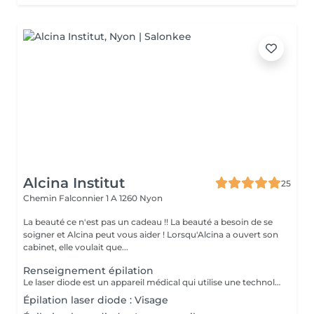
Alcina Institut
25
Chemin Falconnier 1 A
1260 Nyon
La beauté ce n'est pas un cadeau !! La beauté a besoin de se
soigner et Alcina peut vous aider ! Lorsqu'Alcina a ouvert son
cabinet, elle voulait que...
Renseignement épilation
Le laser diode est un appareil médical qui utilise une technologie basée sur l'émission d'une lumière très concentrée. Cette lumière est principalment absorbée par la mélanine (le pigment) présente dans le poil. L'énergie lumineuse absorbée est transformée en chaleur. Cette chaleur est conduite jusqu'au follicule ou pileux (la racine du poil) pour le détruire ou l'endommager, ce qui inhibe la croissance future du poil. Protection de la Peau: Les appareils laser diode modernes sont équipés de systèmes de refroidissement avancés (parfois jusqu'à 0 degrés) pour protéger la peau environnante et minimiser l'inconfort ou la douleur. Efficacité et Avantages Le laser diode est reconnu pour sa polyvalence et ses résultats durables. 1.Profondeur: Grâce à sa longueur d'onde supèrieure à celle d'autres lasers (comme l'Alexandrite à 755nm), le laser diode pénètre plus profondément. Cela rend très efficace pour cibler les poils épais, foncés et profonds. 2. Types de peau: C'est une des technologies les plus polyvalentes. Elle permet de traiter efficacement une large gamme de phototypes (couleurs de peau), et compris les peaux plus foncées, bien que des précautions et des réglages spécifiques soient toujours nécessaires. 3. Résultats: Après plusieurs séances (souvent 4 à 8 séances), on observe généralement une réduction permanente de 80% à 90% de pilosité traitée. 4. Rapidité: Il peut traiter de grandes zones (jambes, dos) rapidement grâce à de grandes tailles de Spot (zone de couverture) 5. Confort: Grâce au refroidissement intégré, il est souvent considéré comme moins douloureux que d'autres types de lasers. PROTOCOLE DE TRAITEMENT L'épilation au laser nécesse plusieurs séances car le laser n'est efficace que sur les poils en phase anagène (phase de croissance active). Intervalle: Les séances sont espacées, car elles doivent être synchronisées avec le cycle de repousse du poil (généralement toutes les 4 à 5 semaines, selon la zone) Chute du poil: Après une séance, les poils ne tombent pas immédiatement. Ils se délogent et tombent naturellement dans les 1 à 3 semaines suivantes.
Épilation laser diode : Visage