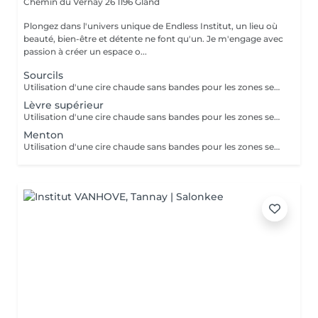
Chemin du Vernay 26
1196 Gland
Plongez dans l'univers unique de Endless Institut, un lieu où
beauté, bien-être et détente ne font qu'un. Je m'engage avec
passion à créer un espace o...
Sourcils
Utilisation d'une cire chaude sans bandes pour les zones sensibles avec une cire très douce et délicate. (Bikini, aisselles, visage..) Cire chaude avec bandes pour une meilleure accroche mais toujours avec beaucoup de douceur. (Jambes, bras..) Jusqu'à 18 ans bénéficier de -50% sur toutes les épilations.
Lèvre supérieur
Utilisation d'une cire chaude sans bandes pour les zones sensibles avec une cire très douce et délicate. (Bikini, aisselles, visage..) Cire chaude avec bandes pour une meilleure accroche mais toujours avec beaucoup de douceur. (Jambes, bras..) Jusqu'à 18 ans bénéficier de -50% sur toutes les épilations.
Menton
Utilisation d'une cire chaude sans bandes pour les zones sensibles avec une cire très douce et délicate. (Bikini, aisselles, visage..) Cire chaude avec bandes pour une meilleure accroche mais toujours avec beaucoup de douceur. (Jambes, bras..) Jusqu'à 18 ans bénéficier de -50% sur toutes les épilations.