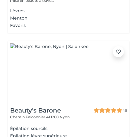
mise en beauté à trave...
Lèvres
Menton
Favoris
Beauty's Barone
46
Chemin Falconnier 41
1260 Nyon
Épilation sourcils
Épilation lèvre supérieure