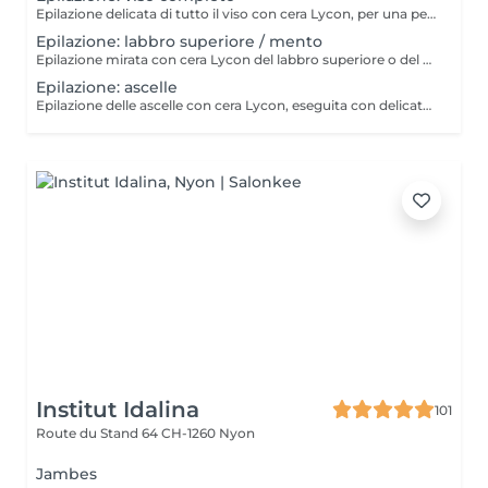
Epilazione delicata di tutto il viso con cera Lycon, per una pelle liscia e un trattamento attento anche delle zone più sensibili. La correzione e la definizione delle sopracciglia non sono incluse.
Epilazione: labbro superiore / mento
Epilazione mirata con cera Lycon del labbro superiore o del mento. Un trattamento rapido e preciso per un risultato curato.
Epilazione: ascelle
Epilazione delle ascelle con cera Lycon, eseguita con delicatezza e attenzione alla sensibilità della pelle.
Institut Idalina
101
Route du Stand 64
CH-1260 Nyon
Jambes