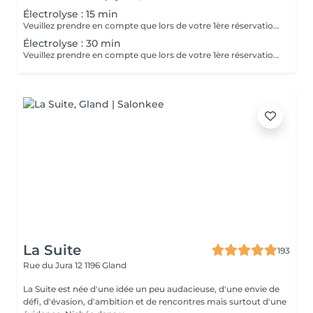
Électrolyse : 15 min
Veuillez prendre en compte que lors de votre 1ère réservation il faut ajouté la consultation (10 minutes ) afin de discuter de vos attentes et du déroulement du traitement (consultation offerte si suivie d'une prestation).
Électrolyse : 30 min
Veuillez prendre en compte que lors de votre 1ère réservation il faut ajouté la consultation (10 minutes ) afin de discuter de vos attentes et du déroulement du traitement (consultation offerte si suivie d'une prestation).
La Suite
193
Rue du Jura 12
1196 Gland
La Suite est née d'une idée un peu audacieuse, d'une envie de
défi, d'évasion, d'ambition et de rencontres mais surtout d'une