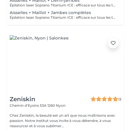
Aisselles + Maillot + Demi-jambes
Épilation laser Soprano Titanium ICE : efficace sur tous les types de peau ! Grâce à la technologie avancée du Soprano Titanium ICE, l’épilation définitive au laser est désormais accessible à toutes les carnations, y compris les peaux bronzées. 🔹 Confort optimal : un système de refroidissement innovant pour une séance plus douce. 🔹 Efficacité maximale : élimine progressivement les poils sur toutes les zones du corps (visage, jambes, aisselles, bras, dos…). 🔹 Traitement des zones sensibles Dites adieu aux poils de façon sûre, rapide et durable avec la technologie de pointe d’EstheMedis !
Aisselles + Maillot + Jambes complètes
Épilation laser Soprano Titanium ICE : efficace sur tous les types de peau ! Grâce à la technologie avancée du Soprano Titanium ICE, l’épilation définitive au laser est désormais accessible à toutes les carnations, y compris les peaux bronzées. 🔹 Confort optimal : un système de refroidissement innovant pour une séance plus douce. 🔹 Efficacité maximale : élimine progressivement les poils sur toutes les zones du corps (visage, jambes, aisselles, bras, dos…). 🔹 Traitement des zones sensibles Dites adieu aux poils de façon sûre, rapide et durable avec la technologie de pointe d’EstheMedis !
Zeniskin
13
Chemin d'Eysins 53A
1260 Nyon
Chez Zeniskin, la beauté est un art que nous maîtrisons avec
passion. Notre institut vous invite à vous détendre, à vous
ressourcer et à vous sublimer...