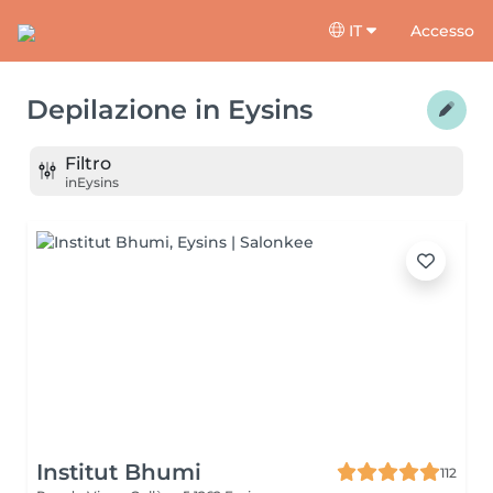
IT
Accesso
Depilazione
in
Eysins
Filtro
in
Eysins
Institut Bhumi
112