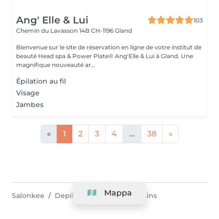
Ang' Elle & Lui
103
Chemin du Lavasson 14B
CH-1196 Gland
Bienvenue sur le site de réservation en ligne de votre institut de
beauté Head spa & Power Plate® Ang'Elle & Lui à Gland. Une
magnifique nouveauté ar...
Épilation au fil
Visage
Jambes
«
1
2
3
4
...
38
»
Mappa
Salonkee
Depilazione
Vaud
Eysins