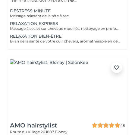
THE HEAD SPA SWITZERLAND The...
DESTRESS MINUTE
Massage relaxant de la tête à sec
RELAXATION EXPRESS
Massage à sec et sur cheveux mouillés, nettoyage en profondeur de votre cuir chevelu et soin longueurs. Type de séchage à choix.
RELAXATION BIEN-ÊTRE
Bilan de la santé de votre cuir chevelu, aromathérapie en début de soin, Shiatsu, acupression de la tête, pose d'un sérum pour cuir chevelu, massage à sec, nettoyage en profondeur, soin longueurs, massage sur cheveux mouillés, lissage de la nuque, hydrothérapie avec arceau Rainshower SPA, lotion pré-séchage. Type de séchage à choix.
AMO hairstylist
48
Route du Village 26
1807 Blonay