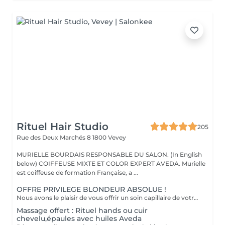
Rituel Hair Studio
205
Rue des Deux Marchés 8
1800 Vevey
MURIELLE BOURDAIS RESPONSABLE DU SALON. (In English
below) COIFFEUSE MIXTE ET COLOR EXPERT AVEDA. Murielle
est coiffeuse de formation Française, a ...
OFFRE PRIVILEGE BLONDEUR ABSOLUE !
Nous avons le plaisir de vous offrir un soin capillaire de votre choix, incluant le massage Rituel Spa avec Rozenn jusqu'au 14 aout 2026, réserver vos mèches, balayage ou contouring en ligne ou par téléphone en cliquant sur Offre Privilège. Le gloss n'est pas inclus dans l'offre privilège. We have the pleasure to offer you a hair treatment and massage Rituel Spa with Rozenn until the14 of August, BOOK ONLINE PRIVILEGE OFFER your countouring ,hilight or balayage with Rozenn, the cut and blow dry included . The gloss or toning is not included in the offer.
Massage offert : Rituel hands ou cuir
chevelu,épaules avec huiles Aveda