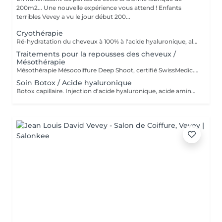
200m2... Une nouvelle expérience vous attend ! Enfants
terribles Vevey a vu le jour début 200...
Cryothérapie
Ré-hydratation du cheveux à 100% à l'acide hyaluronique, aloé vera et figue de barbarie Traitement innovateur par le froid pour... - Réduire la chute ou l'affaiblissent du bulbes, des cheveux plus forts et moins cassant - Une hydratation profonde et des cheveux doux et souples - Brillance naturelle et un éclat visible dès la première séance - Moins de frisottis et chevelure plus lisse et disciplinée Une protection durable pour des cheveux en meilleure santé et cela même après des colorations. ATTENTION LE RPIX INDIQUé DE CETTE PRESTATION NE COMPRE AUCUN AUTRE SERVICES!
Traitements pour la repousses des cheveux /
Mésothérapie
Mésothérapie Mésocoiffure Deep Shoot, certifié SwissMedic. Qu'est ce que c'est Une révolution capillaire ! Un traitement du bulbe qui stimule la croissance du cheveux et revitalise le cuir chevelu pour des cheveux plus fort, plus sain et pleins de vitalité, Pour femmes et hommes, une solution simple rapide, efficace et indolore!! 100% d' efficacité chez la femme et 80% chez l'homme. Une révolution capillaire disponible uniquement aux Enfants terribles. Pour plus d' information prend rdv pour une consultation (qui te sera remboursée à la signature du contrat) ou sur www.deepshoot.ch
Soin Botox / Acide hyaluronique
Botox capillaire. Injection d'acide hyaluronique, acide aminés et protéine de riz, produit 100% naturel et végane issue de la nature.