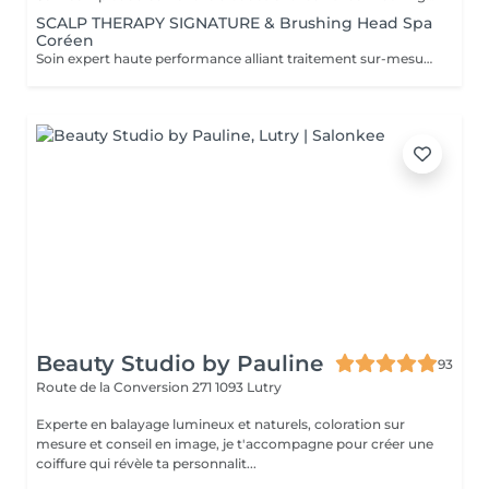
SCALP THERAPY SIGNATURE & Brushing Head Spa
Coréen
Soin expert haute performance alliant traitement sur-mesure du cuir chevelu et expérience luxe, destiné aux clients recherchant des résultats visibles et durables. Inspiré de la haircare coréenne, ce protocole considère le cuir chevelu comme une peau et les cheveux comme une fibre précieuse. Chaque soin est entièrement personnalisé selon le diagnostic. Étapes du soin : Diagnostic expert approfondi du cuir chevelu par caméra et échange personnalisé Peeling cuir chevelu ciblé selon la problématique Shampooing sur-mesure Soin profond cuir chevelu et longueurs sous vapeur Application d'une lotion et d'un tonic leave-in préparatoire Ampoule signature haute performance sans rinçage Soin luxe leave-in des longueurs Massage final crânien pour ancrer les bienfaits et améliorer la micro-circulation. Résultats : cuir chevelu assaini et stimulé, chute visiblement réduite (en cure), cheveux plus denses, brillants et souples, détente profonde. Soin évolutif recommandé en cure de 4 à 6 séances avec suivi caméra avant / après.
Beauty Studio by Pauline
93
Route de la Conversion 271
1093 Lutry
Experte en balayage lumineux et naturels, coloration sur
mesure et conseil en image, je t'accompagne pour créer une
coiffure qui révèle ta personnalit...