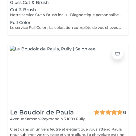
Gloss Cut & Brush
Cut & Brush
Notre service Cut & Brush inclu - Diagnostique personnalisé. - Conseil adapté à votre morphologie et personnalité. -Tous soins les soins adaptés à vos besoins.
Full Color
Le service Full Color ; La coloration complète de vos cheveux. Full Color comprend un diagnostique complet ainsi que nos conseils selon vos attentes, besoins et habitudes. Nous utilisons des produits de coloration haut de gamme et adaptés à vos besoins, ainsi que des soins afin de préserver la fibre capillaire. La coupe ainsi que le brushing sont également compris dans la prestation. Le prix peut varier selon la densité de la chevelure.
Le Boudoir de Paula
51
Avenue Samson-Reymondin 5
1009 Pully
C'est dans un univers feutré et élégant que vous attend Paula
pour sublimer votre visage et votre allure. La chevelure est une