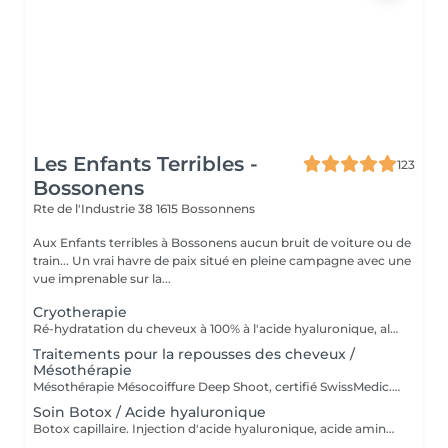
Les Enfants Terribles -
123
Bossonens
Rte de l'Industrie 38
1615 Bossonnens
Aux Enfants terribles à Bossonens aucun bruit de voiture ou de
train... Un vrai havre de paix situé en pleine campagne avec une
vue imprenable sur la...
Cryotherapie
Ré-hydratation du cheveux à 100% à l'acide hyaluronique, aloé vera et figue de barbarie Traitement innovateur par le froid pour... - Réduire la chute ou l'affaiblissent du bulbes, des cheveux plus forts et moins cassant - Une hydratation profonde et des cheveux doux et souples - Brillance naturelle et un éclat visible dès la première séance - Moins de frisottis et chevelure plus lisse et disciplinée Une protection durable pour des cheveux en meilleure santé et cela même après des colorations. ATTENTION LE RPIX INDIQUé DE CETTE PRESTATION NE COMPRE AUCUN AUTRE SERVICES!
Traitements pour la repousses des cheveux /
Mésothérapie
Mésothérapie Mésocoiffure Deep Shoot, certifié SwissMedic. Qu'est ce que c'est Une révolution capillaire ! Un traitement du bulbe qui stimule la croissance du cheveux et revitalise le cuir chevelu pour des cheveux plus fort, plus sain et pleins de vitalité, Pour femmes et hommes, une solution simple rapide, efficace et indolore!! 100% d' efficacité chez la femme et 80% chez l'homme. Une révolution capillaire disponible uniquement aux Enfants terribles. Pour plus d' information prend rdv pour une consultation (qui te sera remboursée à la signature du contrat) ou sur www.deepshoot.ch
Soin Botox / Acide hyaluronique
Botox capillaire. Injection d'acide hyaluronique, acide aminés et protéine de riz, produit 100% naturel et végane issue de la nature.