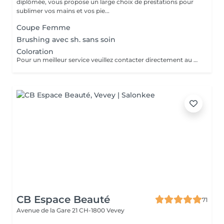
diplômée, vous propose un large choix de prestations pour
sublimer vos mains et vos pie...
Coupe Femme
Brushing avec sh. sans soin
Coloration
Pour un meilleur service veuillez contacter directement au 078/663.97.77 pour la prise de rdv et un diagnostique. Le prix peux varier selon la quantité de produit utiliser par rapport à la taille, épaisseur et quantité de cheveux.
CB Espace Beauté
71
Avenue de la Gare 21
CH-1800 Vevey