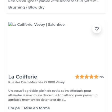
Réserver en ligne en plus de votre service habituel ,votre massage au choix.( les mains ou votre cuir chevelu épaules avec une expérience olfactive de nos flagrances Aveda .
Brushing / Blow dry
La Coifferie
295
Rue des Deux-Marchés 27
1800 Vevey
Un accueil agréable, plein de petits soins effectués pour
atteindre le maximum de ce que l'on attend pour passer un
agréable moment de détente et de b...
Coupe + Mise en forme