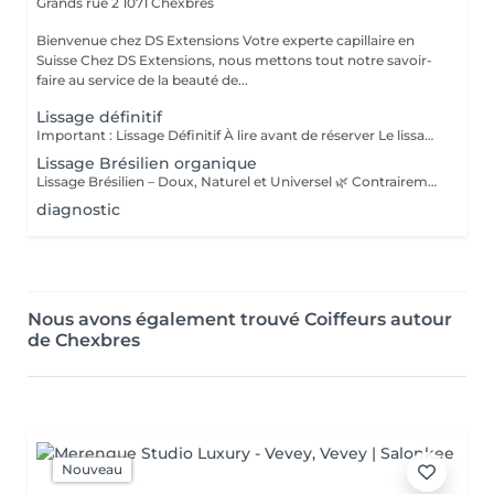
Grands rue 2
1071 Chexbres
Bienvenue chez DS Extensions Votre experte capillaire en
Suisse Chez DS Extensions, nous mettons tout notre savoir-
faire au service de la beauté de...
Lissage définitif
Important : Lissage Définitif À lire avant de réserver Le lissage définitif est très différent du lissage brésilien. Avec cette technique, vos cheveux ressortent extrêmement lisses dès la sortie de la douche, sans besoin de brushing. Cependant, le produit utilisé, la chaleur appliquée et la compatibilité avec votre type de cheveux ou vos antécédents chimiques (colorations, mèches, décolorations, etc.) peuvent varier. C'est pourquoi je vous recommande fortement de me contacter avant de réserver ce service. Cela me permettra d'évaluer si cette méthode est adaptée à vos cheveux et de vous conseiller au mieux.
Lissage Brésilien organique
Lissage Brésilien – Doux, Naturel et Universel 🌿 Contrairement aux autres types de lissages, le lissage brésilien organique sans formol est 100 % compatible avec tous les types de cheveux et toutes les techniques précédentes (coloration, mèches, décoloration, etc.). Ce soin lissant nourrit, renforce et détend la fibre capillaire sans l’abîmer. ✨ Bonne nouvelle : tout le monde peut en profiter ! ✔️ À partir de 12 ans ✔️ Convient aux femmes enceintes et allaitantes* 💬 Pour toute question, n’hésitez pas à me contacter avant votre rendez-vous ! *Sous accord médical recommandé par précaution.
diagnostic
Nous avons également trouvé Coiffeurs autour
de Chexbres
Nouveau