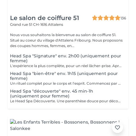
Le salon de coiffure 51
136
Grand rue 51
CH-1616 Attalens
Nous vous souhaitons la bienvenue au salon de coiffure 51.
Situé au coeur du village d'Attalens Fribourg. Nous proposons
des coupes hommes, femmes, en...
Head Spa "Signature" env. 2h00 (uniquement pour
femme)
L'expérience la plus complète, pour un réel lâcher-prise. Après un diagnostique personnalisé, laissez-vous emporter par un massage relaxant du crâne, de la nuque, des épaules et des mains. Plongez ensuite dans une immersion sensorielle grâce au cerceau d'eau. Le rituel se conclut par la dégustation d'une boisson chaude dans une atmosphère calme et apaisante. Le soin "signature" de l'Espace Head Spa, une véritable invitation à la déconnexion total. (si vous souhaitez la coupe merci de contacter le salon)
Head Spa "bien-être" env. 1h15 (uniquement pour
femme)
Un rituel complet pour le corps et l'esprit. Commencez par un massage crânien profond pour relâcher les tensions, puis laissez-vous guider dans l'univers sensoriel du Head Spa. Vapeur douce et soins personnalisés pour une détente absolue. Duré du soin env. 1h15 (si vous souhaitez la coupe merci de contacter le salon)
Head Spa "découverte" env. 45 min-1h
(uniquement pour femme)
Le Head Spa Découverte. Une parenthèse douce pour découvrir l'univers apaisant du Head Spa. Parfait pour une première immersion ou un moment de calme entre deux journées chargées. Laissez-vous porter par la légèreté d'un soin ciblé et un massage crânien relaxant, pour un soulagement immédiat et une sensation de bien-être durable.