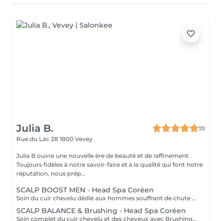
Julia B.
111
Rue du Lac 28
1800 Vevey
Julia B ouvre une nouvelle ère de beauté et de raffinement.
Toujours fidèles à notre savoir-faire et à la qualité qui font notre
réputation, nous prép...
SCALP BOOST MEN - Head Spa Coréen
Soin du cuir chevelu dédié aux hommes souffrant de chute diffuse, cheveux affinés ou cuir chevelu stressé et à tendance grasse. Inspiré de la haircare coréenne, ce head spa combine efficacité ciblée et relaxation profonde. Étapes du soin : Diagnostic du cuir chevelu par caméra Nettoyage stimulant et purifiant adapté au cuir chevelu Soin cuir chevelu renforçant les follicules Application d'un tonic anti-chute leave-in Ampoule signature fortifiante sans rinçage Massage crânien pour stimuler la micro-circulation et réduire le stress Résultats : cuir chevelu assaini, racines stimulées, cheveux plus denses au toucher, sensation immédiate de fraîcheur. Recommandé en cure pour des résultats durables.
SCALP BALANCE & Brushing - Head Spa Coréen
Soin complet du cuir chevelu et des cheveux avec Brushing inclu, adapté à tous (femme & homme), idéal en première approche head spa pour comprendre, rééquilibrer et prévenir les déséquilibres. Inspiré de la haircare coréenne, ce protocole traite le cuir chevelu comme une peau grâce à une approche progressive et pédagogique. Étapes du soin : Diagnostic expert du cuir chevelu par caméra Peeling doux pour désincruster et purifier Shampooing ciblé selon le diagnostic Masque traitant cuir chevelu & cheveux sous vapeur Application d'un tonic leave-in rééquilibrant Soin hydratant et protecteur des longueurs Massage crânien pour stimuler la micro-circulation Résultats : cuir chevelu plus sain, déséquilibres corrigés, cheveux plus légers et brillants, confort immédiat. Soin recommandé avant d'envisager une cure plus ciblée.