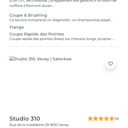
d'un CFC de coiffeuse, j'ai également été gérante d'un salon de
coiffure à Romont duran...
Coupe & Brushing
Ce service comprend un diagnostic, un shampooing adapté, un soin démêlant, un massage du cuir chevelu, la coupe, les produits de coiffage et un brushing de votre choix (naturel, lisse, ondulé). Une boisson vous est également offerte.
Frange
Coupe Rapide des Pointes
Coupe rapide des pointes (base) sur cheveux longs, propres et secs
Studio 310
39
Rue de la madeleine 29
1800 Vevey