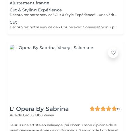
Ajustement frange
Cut & Styling Expérience
Découvrez notre service "Cut & Style Expérience" - une véritable aventure capillaire ! Nous commençons par un diagnostic approfondi de vos cheveux et de votre cuir chevelu pour personnaliser votre expérience. Relaxez-vous avec un shampooing revigorant suivi de soins de qualité supérieure pour chouchouter vos cheveux. Le meilleur de tout, nos produits de stylisme haut de gamme sont inclus pour créer le look parfait. Pas de frais supplémentaires, tout est dans le forfait ! Rejoignez-nous pour une expérience capillaire complète qui vous fera vous sentir et paraître fantastique.
Cut
Découvrez notre service de « Coupe avec Conseil et Soin » pour une expérience capillaire centrée sur l'essentiel ! Commencez par une consultation personnalisée pour discuter de vos besoins et de vos attentes en matière de coupe. Notre équipe d'experts vous conseillera sur la coupe idéale qui mettra en valeur votre style unique. Ensuite, profitez d'une coupe de cheveux professionnelle avec précision, suivie d'un soin de qualité supérieure pour maintenir la santé de vos cheveux. Veuillez noter que ce service ne comprend pas de séchage, ce qui vous permet de repartir rapidement avec une coupe soignée. Rejoignez-nous pour une expérience de coupe qui allie expertise, conseil et soin pour des cheveux en pleine forme et une apparence impeccable.
L' Opera By Sabrina
86
Rue du Lac 10
1800 Vevey
Je suis une artiste en balayage, j'ai obtenu mon diplôme de la
prestigieuse académie de coiffure Vidal Sassoon de Londres et