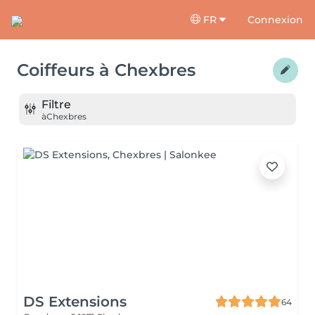
FR
Connexion
Coiffeurs
à
Chexbres
Filtre
à
Chexbres
DS Extensions
64