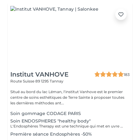
Institut VANHOVE
183
Route Suisse 89
1295 Tannay
Situé au bord du lac Léman, l'institut Vanhove est le premier
centre de soins esthétiques de Terre Sainte à proposer toutes
les dernières méthodes ant...
Soin gommage CODAGE PARIS
Soin ENDOSPHERES "healthy body"
L'Endosphères Therapy est une technique qui met en uvre un système innovant par Microvibration Compressive. Il s'agit d'un traitement émettant des vibrations mécaniques à basse fréquence par le biais d'un rouleau composé de 55 sphères en silicone. Celles-ci agissent précisément sur les principales causes de la cellulite : stase lymphatique, accumulation de liquides, agrégats de cellules adipeuses. Le traitement suit un protocole précis élaboré par le comité scientifique, et peut être exécuté sur tout le corps.
Première séance Endosphères -50%