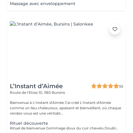
Massage avec enveloppement
L’Instant d’Aimée
55
Route de l'Etraz 10,
1183 Bursins
Bienvenue à L'Instant d'Aimée J'ai créé L'Instant d'Aimée
comme un lieu chaleureux, apaisant et bienveillant, où chaque
rendez-vous est une véritabl...
Rituel découverte
Rituel de bienvenue Gommage doux du cuir chevelu Double shampoing Massage du cuir chevelu Soin capillaire nourrissant Diffusion de vapeur Rinçage Séchage rapide de vos cheveux par vos soins (15 minutes maximum) Cette formule ne comprend pas le diagnostic approfondi ni le massage du corps.