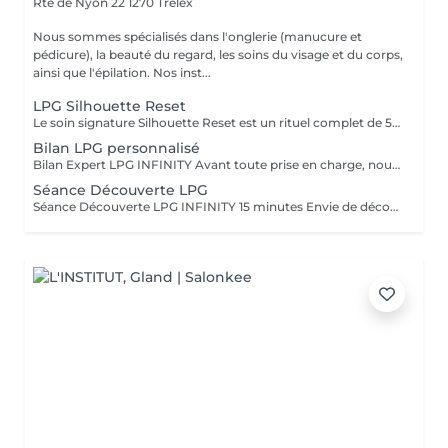
Rte de Nyon 22
1270 Trélex
Nous sommes spécialisés dans l'onglerie (manucure et
pédicure), la beauté du regard, les soins du visage et du corps,
ainsi que l'épilation. Nos inst...
LPG Silhouette Reset
Le soin signature Silhouette Reset est un rituel complet de 55 minutes conçu pour agir sur l'ensemble du corps et favoriser un véritable rééquilibrage global Grâce à la technologie LPG endermologie® et à un modelage manuel spécifique, ce soin aide à : stimuler la circulation et le drainage favoriser l'élimination des toxines relancer les échanges cellulaires agir sur les zones de graisses localisées et résistantes améliorer le confort digestif et la sensation de légèreté Le soin se compose de : 45 min de stimulation cellulaire LPG 10 min de modelage manuel avec crème lipo-réductrice Un protocole adapté aussi bien aux femmes qu'aux hommes, avec des manuvres personnalisées selon les besoins et le type de tissu ***Idéal en cure pour optimiser les résultats.
Bilan LPG personnalisé
Bilan Expert LPG INFINITY Avant toute prise en charge, nous réalisons un diagnostic complet et personnalisé. Ce bilan comprend : Analyse morphologique Évaluation de la qualité de peau Identification des zones ciblées Définition de vos objectifs (minceur, raffermissement, drainage ou anti-âge) À l'issue de cette analyse, nous élaborons un programme sur mesure, adapté à votre corps et à votre rythme. La technologie LPG INFINITY, nouvelle génération, stimule naturellement les cellules afin de relancer la production de collagène, raffermir les tissus et affiner la silhouette. Un protocole précis. Des résultats visibles. Une approche experte.
Séance Découverte LPG
Séance Découverte LPG INFINITY 15 minutes Envie de découvrir la technologie LPG INFINITY ? Cette séance découverte de 15 minutes vous permet de tester la stimulation cellulaire mécanique sur une zone ciblée (corps ou visage). Vous ressentirez immédiatement : Une sensation de stimulation profonde Une activation de la circulation Un effet peau plus tonique Idéal pour comprendre le fonctionnement de la technologie et ressentir les premiers bénéfices avant de débuter un programme personnalisé. Une première approche, simple et efficace.