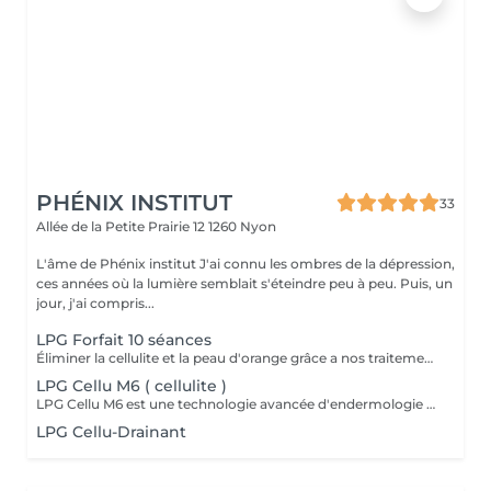
PHÉNIX INSTITUT
33
Allée de la Petite Prairie 12
1260 Nyon
L'âme de Phénix institut J'ai connu les ombres de la dépression,
ces années où la lumière semblait s'éteindre peu à peu. Puis, un
jour, j'ai compris...
LPG Forfait 10 séances
Éliminer la cellulite et la peau d'orange grâce a nos traitements spécifiques qui réduisent l'inflammation sous cutanée. Des résultats visibles des les premières séances et un suivi personnalisé vous attendent chez Aroma végétal .
LPG Cellu M6 ( cellulite )
LPG Cellu M6 est une technologie avancée d'endermologie qui utilise des rouleaux motorisés pour masser en profondeur les tissus cutanés. Ce traitement stimule la circulation sanguine et lymphatique, aidant à décomposer les cellules graisseuses et à lisser la peau. L'endermologie est efficace pour réduire la cellulite, les amas graisseux localisés et améliorer la fermeté et l'élasticité de la peau. LPG Cellu M6 peut être utilisé sur différentes parties du corps, telles que les cuisses, l'abdomen et les bras, offrant des résultats visibles et durables.
LPG Cellu-Drainant