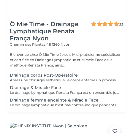
Ô Mie Time - Drainage
33
Lymphatique Renata
França Nyon
Chemin des Plantaz 48
1260 Nyon
Bienvenue chez Ô Mie Time Je suis Mie, praticienne spécialisée
et certifiée en Drainage Lymphatique et Miracle Face de la
méthode Renata França, ains...
Drainage corps Post-Opératoire
Après une chirurgie esthétique, le corps entame un processus de récupération intense. Les tissus ont été sollicités, le système lymphatique est mobilisé et il est fréquent d'observer dèmes, gonflements, sensations de tension ou zones plus sensibles. Le drainage post-opératoire est un soin spécialisé qui accompagne cette phase essentielle de guérison. Grâce à des gestes précis et adaptés aux tissus en cicatrisation, il permet de stimuler la circulation lymphatique, favoriser l'élimination des liquides stagnants et soutenir le processus naturel de récupération du corps. Ce soin contribue notamment à : diminuer les dèmes et les gonflements soulager les tensions et l'inconfort prévenir certaines fibroses liées à la cicatrisation améliorer la souplesse et la qualité des tissus accompagner l'évolution harmonieuse du résultat esthétique Le drainage post-opératoire est aujourd'hui considéré comme une étape importante du parcours de chirurgie esthétique, car la qualité de la récupération influence directement le résultat final. Au-delà de la technique, j'ai à cur d'offrir un accompagnement bienveillant et sécurisant dans cette période parfois sensible. Chaque séance est adaptée à votre intervention, à votre stade de récupération et à votre ressenti. ----------> En cure pour des résultats optimaux à partir de 10 séances <----------
Drainage & Miracle Face
Le drainage Lymphatique Renata França est un ensemble judicieux de pressions fermes en rythme accéléré, de pompages et de manœuvres exclusives permettent des résultats immédiats dès la première séance. Le bienfaits du drainage lymphatique Renata França: • Réduit la présence d’œdème au niveau des membres • Meilleure récupération post opératoire • Blessure récente (ecchymose, entorse, fracture ...) • Présence de cicatrices • Insuffisance veineuse • Jambes lourdes • Réduit la rétention d’eau • Elimination des toxines • Elimination de la cellulite aqueuse (peau d’orange) • Rééquilibrage hormonal • Meilleure récupération musculaire • Réduit les ballonnements • Accélération du métabolisme • Renforcement de système immunitaire • Améliore la qualité de la peau • Sensation de légèreté
Drainage femme enceinte & Miracle Face
Le drainage lymphatique n’est pas contre-indiqué pendant la grossesse (si elle se passe bien et d'une manière harmonieuse), il est même recommandé peu importe le stade de la grossesse*. En revanche, aucune pression ne sera exercée sur l’abdomen. Effectivement, le corps des femmes enceintes subit d’importants changements qui peuvent affecter l’ensemble de l’organisme. Le système circulatoire tout entier et le système lymphatique plus précisément sont particulièrement sollicités. Le drainage lymphatique permet donc de réduire certains gonflements et notamment de lutter contre le phénomène trop connu des "jambes lourdes" pendant la grossesse.​ *Demander toujours l'avis du médecin avant de vous faire masser. Si vous avez une grossesse à risque ou avec complications particulières mais que votre médecin juge le drainage bénéfique, son accord par écrit est requis.