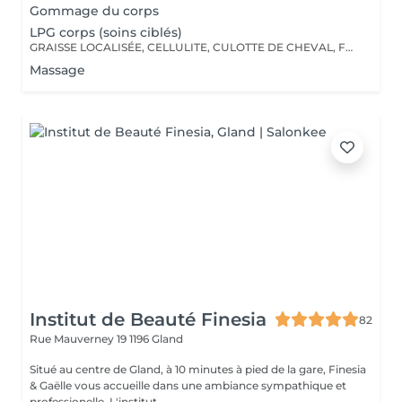
Gommage du corps
LPG corps (soins ciblés)
GRAISSE LOCALISÉE, CELLULITE, CULOTTE DE CHEVAL, FESSES, HANCHES, CUISSES, BRAS, BOSSE DE BISON, VENTRE, DOS ... Dès l'adolescence, les défauts de silhouette s'installent. Par ailleurs après une grossesse et avec l'âge, la peau perd de son élasticité... Le Lipomassage agit sur tous ces facteurs.
Massage
Institut de Beauté Finesia
82
Rue Mauverney 19
1196 Gland
Situé au centre de Gland, à 10 minutes à pied de la gare, Finesia
& Gaëlle vous accueille dans une ambiance sympathique et
professionelle. L'institut ...