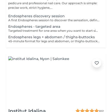
pedicure and professional nail care. Our approach is simple:
precise work, strict hygiene,...
Endospheres discovery session
A first Endospheres session to discover the sensation, define the priority area and choose the simplest next step. Discovery session reserved for a first try, once per person.
Endospheres - targeted area
Targeted treatment for one area when you want to start simply or focus on a specific need.
Endospheres legs + abdomen / thighs-buttocks
45-minute format for legs and abdomen, or thighs-buttocks, depending on your aesthetic goal.
Institut Idalina
102