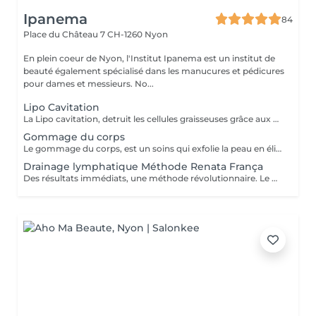
Ipanema
84
Place du Château 7
CH-1260 Nyon
En plein coeur de Nyon, l'Institut Ipanema est un institut de
beauté également spécialisé dans les manucures et pédicures
pour dames et messieurs. No...
Lipo Cavitation
La Lipo cavitation, detruit les cellules graisseuses grâce aux ultrasons, et laisse l'organisme les éliminer naturellement.
Gommage du corps
Le gommage du corps, est un soins qui exfolie la peau en éliminant les cellules mortes. Il améliore la texture de la peau, lisse les zones rugueuses comme les coudes et genoux pour offrir une peau douce et lumineuse. Les bienfaits du Gommage; - élimination des cellules mortes - diminution des poils incarnés - stimulation de la circulation sanguine - optimisation des soins suivants
Drainage lymphatique Méthode Renata França
Des résultats immédiats, une méthode révolutionnaire. Le drainage lymphatique méthode Renata França se distingue du drainage classique par des mouvements dynamiques avec une pression ferme, un rythme rapide et des pompages réguliers. Le drainage lymphatique stimule le corps et accélère ses processus d'élimination. Les manoeuvres permettent un résultat immédiat: le corps est dégonflé, drainé, les jambes lourdes sont instantanément soulagées et les oedèmes réduits. Des résultats visibles rapidement et une sensation de bien-être. Par la stimulation de la circulation sanguine et lymphatique et l'élimination/drainage des toxines, la méthode agit également sur la cellulite.Celui-ci est dégonflé et la peau est lissée et raffermie. Quels sont les effets de ce drainage; - Diminution des oedèmes - Détoxification de l'organisme - Accélère le métabolisme - Système immunitaire boosté - Stimulation de la circulation sanguine - Détente et apaisement - Améliore le sommeil Les Indications au drainage lymphatique Renata França; - Rétention d'eau et jambes lourdes - Oedème post-traumatique - Grossesse (avec avis médical) - Règles douloureuses, endométriose - Lymphoedème - Cellulite aqueuse et adipeuse - Récupération sportive - Ménopause et pré-ménopause - Stress - Troubles du sommeil Contre-indications: - Cancer - Maladies auto-immunes en phase inflammatoire - Infections, fièvre - Thrombose veineuse - Insuffisance cardiaque - tout processus infectieux