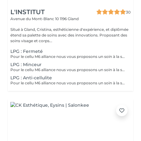
L'INSTITUT
30
Avenue du Mont-Blanc 10
1196 Gland
Situé à Gland, Cristina, esthéticienne d'expérience, et diplômée
étend sa palette de soins avec des innovations. Proposant des
soins visage et corps...
LPG : Fermeté
Pour le cellu M6 alliance nous vous proposons un soin à la séance ou sous forme de cure de 10, 15 ou 20 séances. Le tarif est dégressif allant de 130 CHF la séance à 95 CHF les 20 séances. Pour toutes cures un bilan est effectué à la première séance pour établir un plan d'action. Les cures sont payable en plusieurs fois sans frais.
LPG : Minceur
Pour le cellu M6 alliance nous vous proposons un soin à la séance ou sous forme de cure de 10, 15 ou 20 séances. Le tarif est dégressif allant de 130 CHF la séance à 95 CHF les 20 séances. Pour toutes cures un bilan est effectué à la première séance pour établir un plan d'action. Les cures sont payable en plusieurs fois sans frais.
LPG : Anti-cellulite
Pour le cellu M6 alliance nous vous proposons un soin à la séance ou sous forme de cure de 10, 15 ou 20 séances. Le tarif est dégressif allant de 130 CHF la séance à 95 CHF les 20 séances. Pour toutes cures un bilan est effectué à la première séance pour établir un plan d'action. Les cures sont payable en plusieurs fois sans frais.