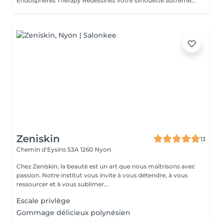
Endosphères Therapy Redessinez votre silhouette autrement Et si votre corps retrouvait légèreté, tonicité et harmonie sans effort brutal ? L'Endosphères Therapy repose sur une technologie brevetée unique : 55 sphères qui viennent stimuler les tissus en profondeur, avec un mouvement fluide, rythmé et parfaitement maîtrisé. Contrairement aux drainages classiques ou aux techniques manuelles, ici tout est plus précis, plus régulier et surtout plus profond. La machine travaille là où la main ne peut pas aller seule, pour relancer la circulation, lisser la peau et réveiller les tissus en douceur. Dès les premières séances, on ressent cette sensation de jambes plus légères, de peau plus lisse, de corps comme décongestionné. Ce que vous allez observer : Une peau plus lisse, plus uniforme Des tissus plus fermes Une sensation de légèreté immédiate Un corps qui se redessine progressivement Durée : 60 à 90 minutes Chaque séance est entièrement adaptée à vous. Ici, on ne compte pas le temps : on prend le temps nécessaire pour bien faire. Tarif : 300 CHF Un soin complet, pensé pour vous accompagner du début à la fin, avec exigence, précision et résultats.
Zeniskin
13
Chemin d'Eysins 53A
1260 Nyon
Chez Zeniskin, la beauté est un art que nous maîtrisons avec
passion. Notre institut vous invite à vous détendre, à vous
ressourcer et à vous sublimer...
Escale privlège
Gommage délicieux polynésien