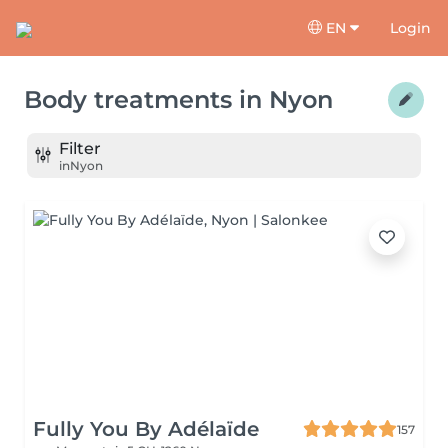
EN
Login
Body treatments
in
Nyon
Filter
in
Nyon
Fully You By Adélaïde
157