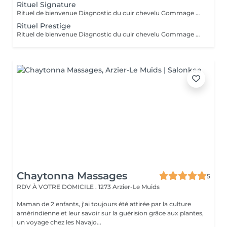
Rituel Signature
Rituel de bienvenue Diagnostic du cuir chevelu Gommage du cuir chevelu Double shampoing Massage profond du cuir chevelu Massage du visage, de la nuque et des épaules Soin capillaire nourrissant Diffusion de vapeur Rinçage Séchage rapide de vos cheveux par vos soins (15 minutes maximum)
Rituel Prestige
Rituel de bienvenue Diagnostic du cuir chevelu Gommage du cuir chevelu Double shampoing Massage prolongé du cuir chevelu Massage du visage, de la nuque, des épaules, des bras et des mains Soin capillaire nourrissant Diffusion de vapeur Rinçage Séchage rapide de vos cheveux par vos soins (15 minutes maximum)
Chaytonna Massages
5
RDV À VOTRE DOMICILE .
1273 Arzier-Le Muids
Maman de 2 enfants, j'ai toujours été attirée par la culture
amérindienne et leur savoir sur la guérision grâce aux plantes,
un voyage chez les Navajo...