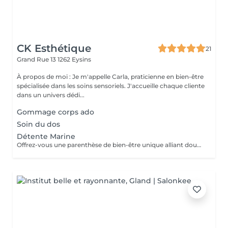
CK Esthétique
21
Grand Rue 13
1262 Eysins
À propos de moi : Je m'appelle Carla, praticienne en bien-être
spécialisée dans les soins sensoriels. J'accueille chaque cliente
dans un univers dédi...
Gommage corps ado
Soin du dos
Détente Marine
Offrez-vous une parenthèse de bien-être unique alliant douceur, chaleur et efficacité. Ce soin exclusif débute par un massage relaxant de 20 minutes, ciblé sur le dos, des épaules et des jambes. Enveloppée ensuite dans une confiture d'algues Phytomer, riche en actifs marins, votre corps profite d'un moment de ré minéralisation intense. La texture fondante de la gelée marine procure une sensation de fraîcheur et de légèreté, tandis que les algues agissent en profondeur pour tonifier, hydrater et lisser la peau. Le soin se termine par un retrait au gant chaud, pour une peau douce et revitalisée. Le soins est d'une durée de 45 min à 60 min