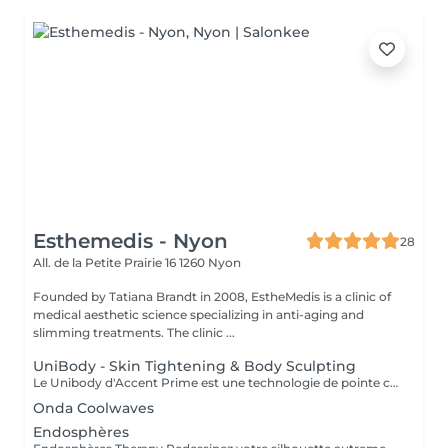
Esthemedis - Nyon
28
All. de la Petite Prairie 16
1260 Nyon
Founded by Tatiana Brandt in 2008, EstheMedis is a clinic of
medical aesthetic science specializing in anti-aging and
slimming treatments. The clinic ...
UniBody - Skin Tightening & Body Sculpting
Le Unibody d'Accent Prime est une technologie de pointe conçue spécifiquement pour le traitement du relâchement cutané du corps. Grâce à une tête exclusive Unibody, ce dispositif utilise la radiofréquence unipolaire pour stimuler en profondeur la production de collagène. Ce traitement cible efficacement les bras, le ventre, les cuisses, les fesses et toutes les zones où la peau tend à se relâcher, afin de raffermir et tonifier visiblement l'aspect cutané. Effets visibles et durables : Rétraction immédiate des fibres de collagène pour une peau plus ferme Activation des fibroblastes pour un raffermissement progressif et durable Séance rapide, confortable et sans éviction sociale Idéal pour celles et ceux qui souhaitent retrouver une peau plus tonique et lisse, sans chirurgie ni injections.
Onda Coolwaves
Endosphères