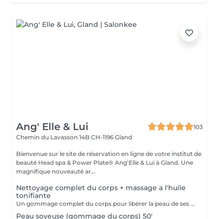
Ang' Elle & Lui
103
Chemin du Lavasson 14B
CH-1196 Gland
Bienvenue sur le site de réservation en ligne de votre institut de
beauté Head spa & Power Plate® Ang'Elle & Lui à Gland. Une
magnifique nouveauté ar...
Nettoyage complet du corps + massage a l'huile
tonifiante
Un gommage complet du corps pour libérer la peau de ses cellules mortes, suivi d'un délicieux massage relaxant. Suite à des abus de certains Messieurs, je propose les massages du corps uniquement aux femmes. Les clients masculins déjà connus de l'institut sont les bienvenus. Merci de votre compréhension.
Peau soyeuse (gommage du corps) 50'