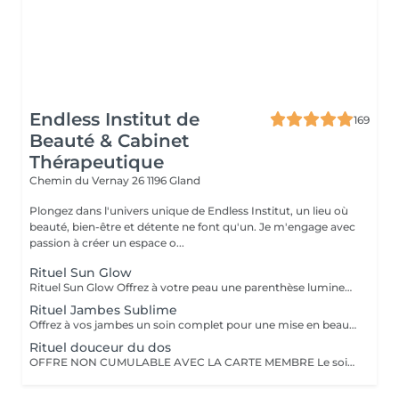
Endless Institut de
169
Beauté & Cabinet
Thérapeutique
Chemin du Vernay 26
1196 Gland
Plongez dans l'univers unique de Endless Institut, un lieu où
beauté, bien-être et détente ne font qu'un. Je m'engage avec
passion à créer un espace o...
Rituel Sun Glow
Rituel Sun Glow Offrez à votre peau une parenthèse lumineuse aux notes envoûtantes de fleur de tiaré et de vanille Ce soin débute par un gommage intense et efficace grâce à l'utilisation de gants exfoliants associés à une crème enrichie en acides de fruits, pour éliminer les cellules mortes, lisser le grain de peau et révéler tout son éclat. Il se prolonge par un massage profondément nourrissant à l'huile nacrée illuminatrice, qui sublime la peau d'un voile satiné et délicatement irisé, tout en la parfumant d'une douce senteur solaire et gourmande. Résultat : une peau douce, lumineuse et subtilement parfumée, comme après une escapade sous les tropiques Un véritable voyage sensoriel pour rayonner en toute saison
Rituel Jambes Sublime
Offrez à vos jambes un soin complet pour une mise en beauté parfaite et une sensation de légèreté absolue Ce rituel débute par un gommage exfoliant qui affine le grain de peau et révèle toute sa douceur. Il se poursuit par une épilation des jambes précise et soignée, pour un résultat net et durable. Le soin s'achève par un massage relaxant qui stimule la circulation, dénoue les tensions et procure une sensation immédiate de bien-être. Résultat : des jambes lisses, douces et visiblement sublimées, prêtes à être dévoilées Un indispensable pour se sentir légère, élégante et parfaitement mise en valeur
Rituel douceur du dos
OFFRE NON CUMULABLE AVEC LA CARTE MEMBRE Le soin cocooning pour votre dos. Accordez à votre dos l'attention qu'il mérite avec un soin complet de 45 min comprenant un gommage, un massage relaxant et un masque purifiant. Et parce que votre détente est essentielle, laissez-vous emporter par un massage du cuir chevelu pendant la pose du masque. Un véritable moment de lâcher-prise pour un dos sublimé et un esprit apaisé. Je prends toujours le temps, avant chaque soin, de connaître vos besoins afin d'effectuer le meilleur massage et soin du visage possible qui correspondra le mieux à vos attentes.