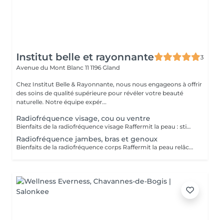
Institut belle et rayonnante
3
Avenue du Mont Blanc 11
1196 Gland
Chez Institut Belle & Rayonnante, nous nous engageons à offrir
des soins de qualité supérieure pour révéler votre beauté
naturelle. Notre équipe expér...
Radiofréquence visage, cou ou ventre
Bienfaits de la radiofréquence visage Raffermit la peau : stimule la production naturelle de collagène et d'élastine Effet lifting sans chirurgie : la peau paraît plus ferme et plus tonique Réduit les rides et ridules, surtout sur le front, le contour des yeux et la bouche Redessine l'ovale du visage Améliore la texture de la peau : peau plus lisse et plus douce Donne de l'éclat : teint plus lumineux et plus frais Active la circulation sanguine, ce qui aide la peau à mieux se régénérer Soin indolore et relaxant, avec une sensation de chaleur agréable Convient à tous les types de peau Résultats Résultats visibles dès la première séance Effet optimal après 4 à 6 séances Aucun temps d'arrêt : on reprend ses activités immédiatement
Radiofréquence jambes, bras et genoux
Bienfaits de la radiofréquence corps Raffermit la peau relâchée (bras, cuisses, intérieur des jambes et le ventre surtout après un accouchement) Lisse la peau et améliore l'aspect peau d'orange Réduit la cellulite (surtout cellulite molle) Améliore la tonicité des bras et des jambes Stimule le collagène, la peau devient plus ferme et plus élastique Active la circulation sanguine et lymphatique Aide à affiner la silhouette (légère réduction des volumes) Soin non invasif, sans douleur Sensation de chaleur agréable et relaxante Résultats Peau plus ferme dès les premières séances Résultats visibles après 4 à 8 séances Amélioration progressive et durable Aucun arrêt, reprise immédiate des activités