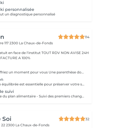
ki
ki personnalisée
lut un diagnostique personnalisé
en
114
re 117
2300 La Chaux-de-Fonds
ce de l'institut TOUT RDV NON AVISE 24H
 FACTURE A 100%
Et si vous vous offriez un moment pour vous Une parenthèse douce, un espace intérieur où l'esprit se détend, s'ouvre et redécouvre ses propres ressources. L'hypnose permet d'accéder à cet état naturel où le corps se calme, où les pensées s'apaisent, et où quelque chose en vous peut commencer à changer en douceur. En hypnose ericksonienne, rien n'est forcé : on suit simplement votre rythme, votre sensibilité, votre manière unique de vivre l'expérience. Tout se fait avec bienveillance, respect et subtilité. Que ce soit pour libérer un poids, retrouver de la clarté, renforcer la confiance ou simplement expérimenter un mieux-être profond Vous pouvez choisir d'essayer. Juste tenter l'expérience. Et laisser votre esprit vous surprendre.
on
Une alimentation équilibrée est essentielle pour préserver votre santé et votre bien-être au quotidien, la nutrition ne se résume pas seulement à manger mais à fournir à votre corps les nutriments dont il a besoin pour fonctionner de manière optimale. Que vous souhaitiez adopter de meilleures habitudes alimentaires, optimisez vos performances sportives, être accompagner lors de maladie chroniques ou simplement prendre soin de vous. Nous vous accompagnons avec des conseils adaptés et scientifiquement validés. 1ère consultation - Anamnèse, Objectifs, Motivations - Bilan biorésonance - Passage en revue des habitudes alimentaires - Axes de Travail (Alimentation et Objectifs) - Fiches de Conseils et 1ers Objectifs
e suivi
- Analyse détaillée du plan alimentaire - Suivi des premiers changements - Discussion pour cerner les difficultés et apporter des solutions - Fiches conseils + nouveaux objectifs
 Soi
32
x 22
2300 La Chaux-de-Fonds