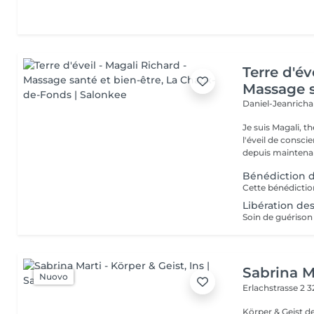
Terre d'év
Massage s
Daniel-Jeanricha
Je suis Magali, t
l'éveil de consc
depuis maintenan
Bénédiction d
Libération de
Sabrina Ma
Nuovo
Erlachstrasse 2
3
Körper & Geist dein Ort zum Aufblühen In Ins, mitten im Seeland,