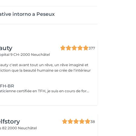
tive intorno a Peseux
auty
377
pital 9
CH-2000 Neuchâtel
uty c'est avant tout un rêve, un rêve imaginé et
iction que la beauté humaine se crée de l'intérieur
TFH-BR
Rachel Geiger Praticienne certifiée en TFH, je suis en cours de formation en KineBR. Je propose une équilibration énergétique selon les besoins que me communique votre subconscient. durée de séance d'environ 2H. J'utilise un muscle indicateur afin de recevoir tous les messages du corps et d'atteindre l'objectif de la séance. Vous pourrez ainsi parvenir à vos buts en libérant les blocages énergétiques qui vous en empêchaient jusqu'alors. Le « Touch for Health - TFH », en français « Santé par le Toucher », est l'approche de base pour se familiariser avec le test musculaire utilisé pour interroger le corps. Durant la séance, le thérapeute utilise le muscle indicateur du bras en y effectuant de légères pressions. Ce test ne tient pas compte de la force mais du tonus musculaire. Ainsi, pendant la séance, le praticien reçoit tous les messages du corps lui permettant d'atteindre l'objectif fixé à ce moment-là. La Kine BR® favorise l'autoguérison par l'équilibration de l'énergie du corps. Cette approche, par l'intermédiaire du test musculaire, a pour but d'observer un problème et de mettre en lumière le stress qui l'a provoqué. Quand il y a des stress, des « barrages » s'établissent, empêchant ainsi l'énergie de circuler. Ces obstacles perturbent le fonctionnement des organes, ce qui mène à un état maladif. Par l'intermédiaire de techniques appropriées, le flux énergétique peut se rétablir. Progressivement, un bien-être général s'installe chez la personne. « Brain Reinstatement®
lfstory
38
s 82
2000 Neuchâtel