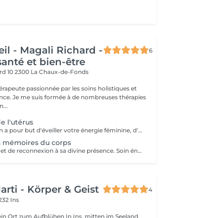
eil - Magali Richard -
6
anté et bien-être
rd 10
2300 La Chaux-de-Fonds
hérapeute passionnée par les soins holistiques et
ience. Je me suis formée à de nombreuses thérapies
...
e l'utérus
Cette bénédiction a pour but d'éveiller votre énergie féminine, d'amener la guérison, de la douceur, un baume sur les souffrances vécues dans votre vie de femme. Conseillé en cas de : Douleurs menstruelles Fausses couches Avortement Difficulté à tomber enceinte Manque de lien avec votre féminité Lors de passage difficile tels que séparation, divorce, deuil etc.. Abus physiques ou psychiques
s mémoires du corps
Soin de guérison et de reconnexion à sa divine présence. Soin énergétique avec l'imposition des mains et chant. C'est un véritable outil de prévention qui a pour but de nous faire avancer vers l'harmonie, la santé et la joie d'être ! Conseillé dans les passages difficiles de la vie, quand on se sent perdu, quand les peurs et les doutes nous assaillent, quand on a perdu le goût et le sens de notre vie,...
rti - Körper & Geist
4
232 Ins