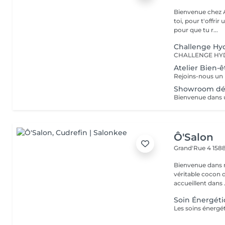
Bienvenue chez 
toi, pour t'offrir
pour que tu r...
Challenge Hy
Atelier Bien-ê
Showroom dé
Ô'Salon
Grand'Rue 4
158
Bienvenue dans n
véritable cocon de beauté e
accueillent dans .
Soin Énergét