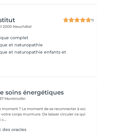
stitut
11
51
2000 Neuchâtel
tique complet
que et naturopathie
que et naturopathie enfants et
 soins énergétiques
37 Montmollin
 bon moment ? Le moment de se reconnecter à soi.
 votre corps murmure. De laisser circuler ce qui
 c...
 des oracles