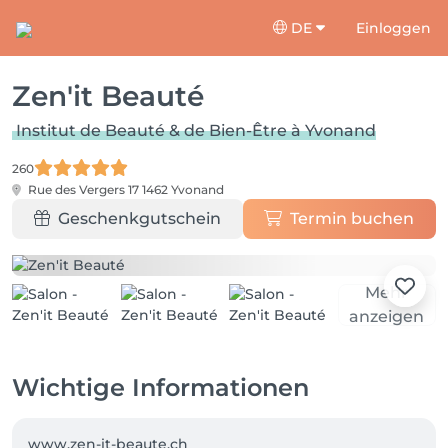
DE
Einloggen
Zen'it Beauté
Institut de Beauté & de Bien-Être à Yvonand
260
Rue des Vergers 17
1462 Yvonand
Geschenkgutschein
Termin buchen
Mehr
anzeigen
Wichtige Informationen
www.zen-it-beaute.ch