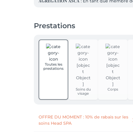
𝐀𝐆𝐑𝐄́𝐆𝐀𝐓𝐈𝐎𝐍 𝐀𝐒𝐂𝐀 : En tant que m
Cependant, compte tenu de la complexité d
s'informer auprès de son assureur si la thé
complémentaire. En savoir plus : ASCA.CH
Prestations
Toutes les
prestations
Soins du
Corps
visage
OFFRE DU MOMENT : 10% de rabais sur les
soins Head SPA