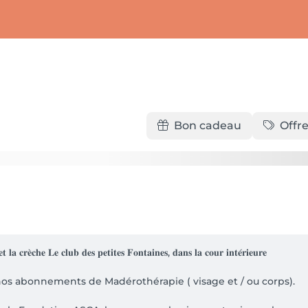
Bon cadeau
Offre
 𝐥𝐚 𝐜𝐫𝐞̀𝐜𝐡𝐞 𝐋𝐞 𝐜𝐥𝐮𝐛 𝐝𝐞𝐬 𝐩𝐞𝐭𝐢𝐭𝐞𝐬 𝐅𝐨𝐧𝐭𝐚𝐢𝐧𝐞𝐬, 𝐝𝐚𝐧𝐬 𝐥𝐚 𝐜𝐨𝐮𝐫 𝐢𝐧𝐭𝐞́𝐫𝐢𝐞𝐮𝐫𝐞

n sur nos abonnements de Madérothérapie ( visage et / ou corps). 
