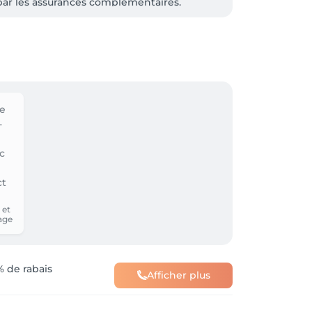
ge par les assurances complémentaires. 
chaque patient doit préalablement 
emboursement par votre assurance 
 et
age
 de rabais
Afficher plus