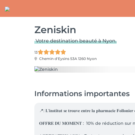
Zeniskin
Votre destination beauté à Nyon.
13
Chemin d'Eysins 53A
1260 Nyon
Informations importantes
📍: 𝐋'𝐢𝐧𝐬𝐭𝐢𝐭𝐮𝐭 𝐬𝐞 𝐭𝐫𝐨𝐮𝐯𝐞 𝐞𝐧𝐭𝐫𝐞 𝐥𝐚 𝐩𝐡𝐚𝐫𝐦𝐚𝐜𝐢𝐞 𝐅𝐨𝐥𝐥𝐨𝐧𝐢𝐞𝐫 𝐞
𝐎𝐅𝐅𝐑𝐄 𝐃𝐔 𝐌𝐎𝐌𝐄𝐍𝐓 :  10% de réductio