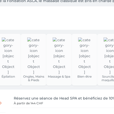
embre de la Fondation ASCA, le massage classique est pris en char
u domaine de la couverture d'assurance il est important que 
rapie ainsi que le thérapeute choisis sont considéré pour le r
Épilation
Ongles, Mains
Massage & Spa
Bien-être
Sourcils
& Pieds
maquill
Réservez une séance de Head SPA et bénéficiez de 10%
À partir de
144 CHF