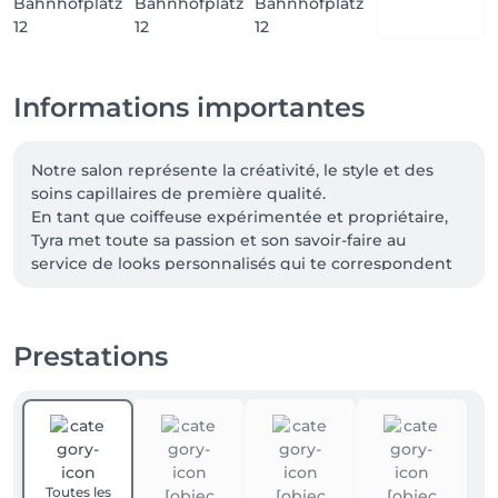
Informations importantes
Notre salon représente la créativité, le style et des 
soins capillaires de première qualité.

En tant que coiffeuse expérimentée et propriétaire, 
Tyra met toute sa passion et son savoir-faire au 
service de looks personnalisés qui te correspondent 
parfaitement.

Profite d’un service haut de gamme dans notre salon 
de coiffure moderne.

Prestations
Offre-toi un moment de détente et laisse-toi 
chouchouter !

Nous nous réjouissons de faire briller ta beauté et tes 
cheveux.

Toutes les
Chez TYRA THE HAIR STUDIO, il ne s’agit pas 