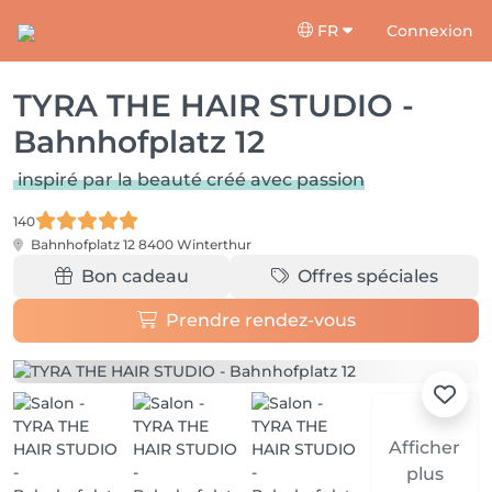
FR
Connexion
TYRA THE HAIR STUDIO -
Bahnhofplatz 12
inspiré par la beauté créé avec passion
140
Bahnhofplatz 12
8400 Winterthur
Bon cadeau
Offres spéciales
Prendre rendez-vous
Afficher
plus