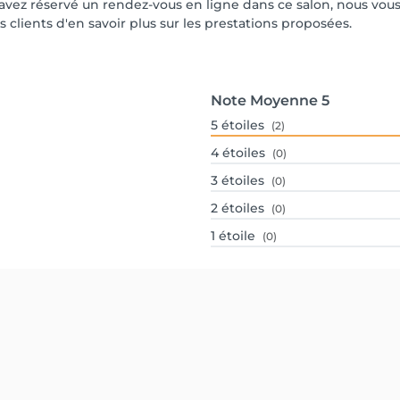
ous avez réservé un rendez-vous en ligne dans ce salon, nous v
s clients d'en savoir plus sur les prestations proposées.
Note Moyenne
5
5
étoiles
(2)
4
étoiles
(0)
3
étoiles
(0)
2
étoiles
(0)
1
étoile
(0)