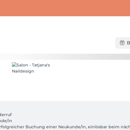
B
rruf 

de/in 

rfolgreicher Buchung einer Neukunde/in, einlösbar beim nächs