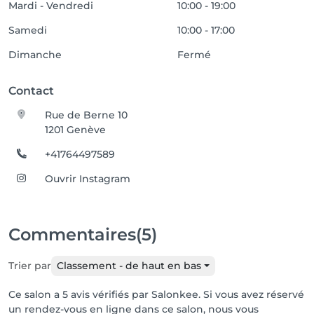
Mardi - Vendredi
10:00 - 19:00
Используя профессиональные массажные техники 
Samedi
10:00 - 17:00
и чистые натуральные ингредиенты, наши 
Dimanche
Fermé
процедуры способствуют:

✔ Расслаблению мышц лица и снятию стресса

✔ Улучшению кровообращения для здорового и 
Contact
сияющего цвета лица

Rue de Berne 10
✔ Повышению упругости кожи и сокращению 
1201 Genève
мелких морщин

✔ Детоксикации и освежению уставшей кожи

+41764497589
Если вам нужен момент глубокого расслабления, 
Ouvrir Instagram
натуральное антивозрастное решение или 
энергетический заряд для вашей кожи, наши 
индивидуальные массажные процедуры подарят 
Commentaires
(5)
вам ощущение свежести, молодости и 
внутреннего сияния.

Trier par
Classement - de haut en bas
Откройте для себя силу натуральной красоты — 
ваша кожа этого заслуживает.

Ce salon a 5 avis vérifiés par Salonkee. Si vous avez réservé
un rendez-vous en ligne dans ce salon, nous vous