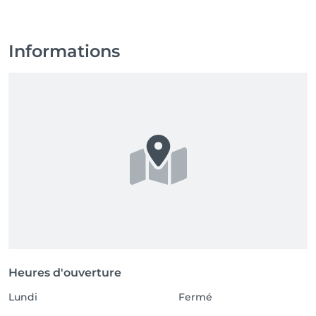
relaxation, a natural anti-aging solution, or an energy 
boost for your skin, our bespoke facial massage 
therapies will leave you feeling refreshed, 
Informations
rejuvenated, and glowing from within.

Experience the power of natural beauty—your skin 
deserves it.

100% Natural Treatments

Book your appointment today!

**********************************************************************
Омолодите свою кожу и снимите стресс с 
помощью натурального массажа лица

Расположенный в самом сердце Женевы, наш 
салон специализируется на натуральных 
процедурах массажа лица, которые помогают 
Heures d'ouverture
снять стресс, бороться с усталостью и вернуть 
Lundi
Fermé
коже молодое сияние — без агрессивных 
химических веществ и инвазивных методов.
