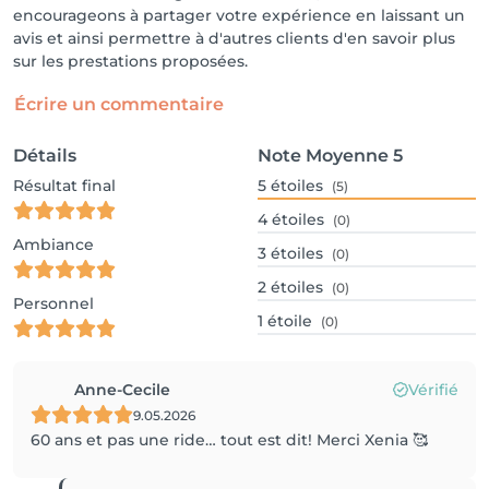
🌿 100% натуральные процедуры

encourageons à partager votre expérience en laissant un
📅 Запишитесь на сеанс уже сегодня!

avis et ainsi permettre à d'autres clients d'en savoir plus
sur les prestations proposées.
Écrire un commentaire
Détails
Note Moyenne
5
Résultat final
5
étoiles
(5)
4
étoiles
(0)
Ambiance
3
étoiles
(0)
2
étoiles
(0)
Personnel
1
étoile
(0)
Anne-Cecile
Vérifié
9.05.2026
60 ans et pas une ride… tout est dit! Merci Xenia 🥰