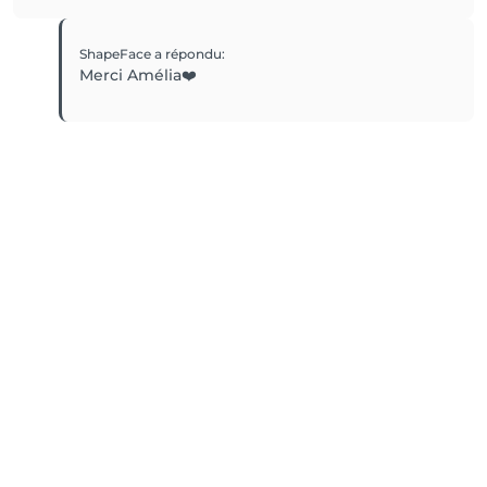
ShapeFace
a répondu
:
Merci Amélia❤️