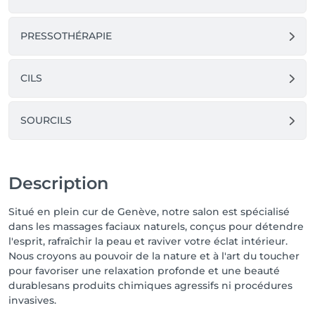
naturels. 

Prenez rendez-vous dès aujourd’hui !

PRESSOTHÉRAPIE
**********************************************************************
CILS
Revitalize Your Skin & Soothe Your Soul with Natural 
Facial Massage

Nestled in the heart of Geneva, our salon specializes 
SOURCILS
in natural facial massage treatments designed to 
relieve stress, combat fatigue, and promote youthful 
radiance—all without harsh chemicals or invasive 
procedures.

Description
Using expert massage techniques and pure, natural 
Situé en plein cur de Genève, notre salon est spécialisé
ingredients, our treatments help to:

dans les massages faciaux naturels, conçus pour détendre
✔ Relax facial tension & relieve stress

l'esprit, rafraîchir la peau et raviver votre éclat intérieur.
✔ Boost circulation for a radiant, youthful glow

Nous croyons au pouvoir de la nature et à l'art du toucher
✔ Enhance skin elasticity & reduce fine lines

pour favoriser une relaxation profonde et une beauté
✔ Detoxify and refresh tired skin

durablesans produits chimiques agressifs ni procédures
invasives.
Whether you're seeking a moment of deep 