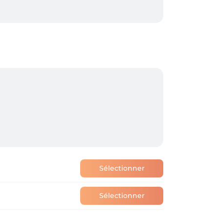
cile à notre salon. Situé à seulement 2 
ransports en commun. L'arrêt de bus 
mplacement.

e accueillant et convivial. 

Sélectionner
Sélectionner