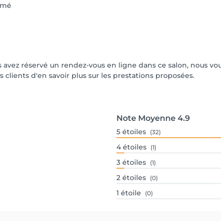
rmé
vous avez réservé un rendez-vous en ligne dans ce salon, nous 
s clients d'en savoir plus sur les prestations proposées.
Note Moyenne
4.9
5
étoiles
(32)
4
étoiles
(1)
3
étoiles
(1)
2
étoiles
(0)
1
étoile
(0)