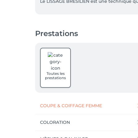
Le LISSAGE BRÉSILIEN est une technique qui l
Pour votre commodité, nous offrons un STAT
minutes en voiture du centre commercial "
"Cheminet" de la ligne 602 en direction de
Prestations
Chez Nava Coiffure, nous nous engageons à vo
Faites confiance à Simone, passionnée, pour 
Toutes les
prestations
COUPE & COIFFAGE FEMME
COLORATION