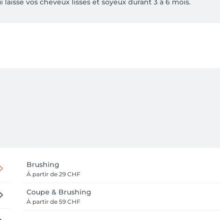
aisse vos cheveux lisses et soyeux durant 3 à 6 mois.

IONNEMENT GRATUIT en zone blanche, garantissant un accès fa
En Chamard", nous sommes également bien desservis par les t
 Montagny se trouve à seulement 2 minutes à pied de notre e
us offrir une expérience capillaire exceptionnelle dans un cadr
sublimer votre style à des tarifs avantageux.
Brushing
À partir de
29 CHF
Coupe & Brushing
À partir de
59 CHF